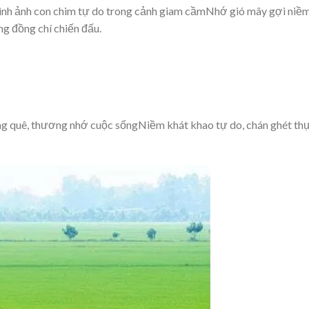
nh ảnh con chim tự do trong cảnh giam cầmNhớ gió mây gợi niề
ng đồng chí chiến đấu.
ng quê, thương nhớ cuộc sốngNiềm khát khao tự do, chán ghét th