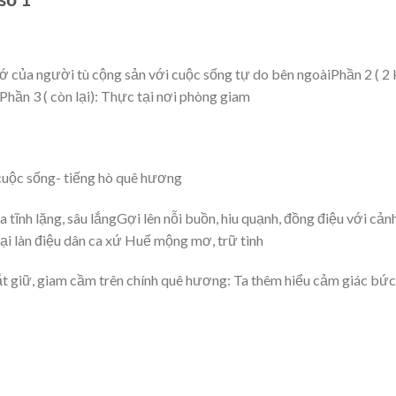
nhớ của người tù cộng sản với cuộc sống tự do bên ngoàiPhần 2 ( 2
hần 3 ( còn lại): Thực tại nơi phòng giam
 cuộc sống- tiếng hò quê hương
a tĩnh lặng, sâu lắngGợi lên nỗi buồn, hiu quạnh, đồng điệu với cản
ại làn điệu dân ca xứ Huế mộng mơ, trữ tình
ắt giữ, giam cầm trên chính quê hương: Ta thêm hiểu cảm giác bức