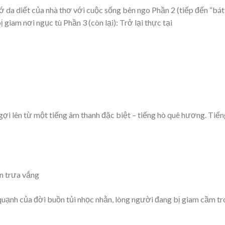
hớ da diết của nhà thơ với cuộc sống bên ngo Phần 2 (tiếp đến “bát
 giam nơi ngục tù Phần 3 (còn lại): Trở lại thực tại
ợi lên từ một tiếng âm thanh đặc biệt – tiếng hò quê hương. Tiến
n trưa vắng
uạnh của đời buồn tủi nhọc nhằn, lòng người đang bị giam cầm t