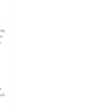
c
ng,
ợc
m
a
với