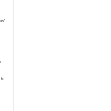
 khổ
h
 bí