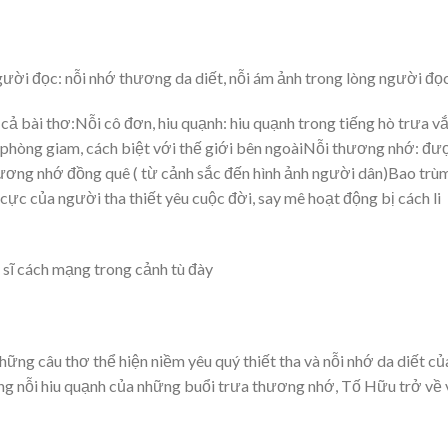
gười đọc: nỗi nhớ thương da diết, nỗi ám ảnh trong lòng người đọ
ả bài thơ:Nỗi cô đơn, hiu quạnh: hiu quạnh trong tiếng hò trưa vắ
phòng giam, cách biệt với thế giới bên ngoàiNỗi thương nhớ: đư
Thương nhớ đồng quê ( từ cảnh sắc đến hình ảnh người dân)Bao trù
 cực của người tha thiết yêu cuộc đời, say mê hoạt động bị cách li
sĩ cách mạng trong cảnh tù đày
hững câu thơ thể hiện niềm yêu quý thiết tha và nỗi nhớ da diết củ
ng nỗi hiu quạnh của những buổi trưa thương nhớ, Tố Hữu trở về 