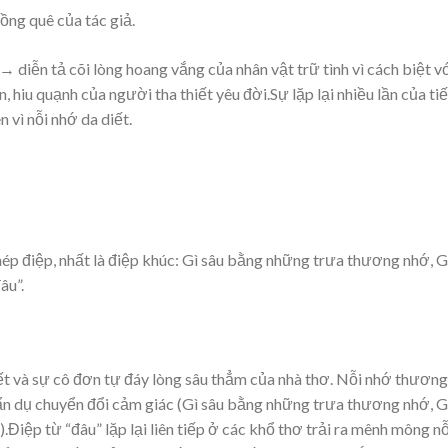
ng quê của tác giả.
→ diễn tả cõi lòng hoang vắng của nhân vật trữ tình vì cách biệt v
, hiu quạnh của người tha thiết yêu đời.Sự lặp lại nhiều lần của ti
 vì nỗi nhớ da diết.
ép điệp, nhất là điệp khúc: Gì sâu bằng những trưa thương nhớ, G
âu”.
ết và sự cô đơn tự đáy lòng sâu thẳm của nhà thơ. Nỗi nhớ thương
n dụ chuyển đổi cảm giác (Gì sâu bằng những trưa thương nhớ, G
Điệp từ “đâu” lặp lại liên tiếp ở các khổ thơ trải ra mênh mông nỗ