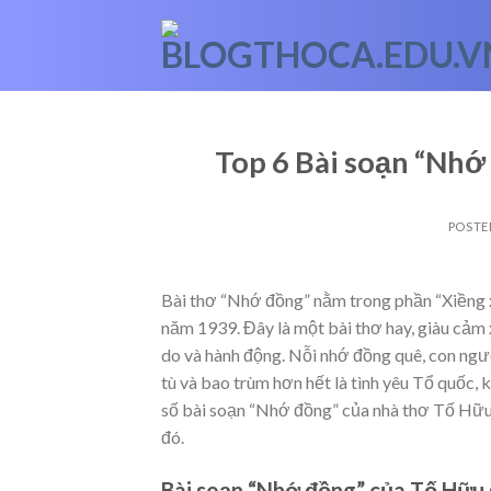
Skip
to
content
Top 6 Bài soạn “Nhớ
POSTE
Bài thơ “Nhớ đồng” nằm trong phần “Xiềng x
năm 1939. Đây là một bài thơ hay, giàu cảm
do và hành động. Nỗi nhớ đồng quê, con ngườ
tù và bao trùm hơn hết là tình yêu Tổ quốc,
số bài soạn “Nhớ đồng” của nhà thơ Tố Hữu 
đó.
Bài soạn “Nhớ đồng” của Tố Hữu 