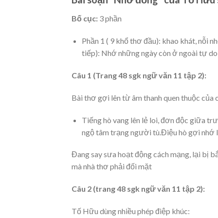
Bố cục:
3 phần
Phần 1 ( 9 khổ thơ đầu): khao khát, nỗi 
tiếp): Nhớ những ngày còn ở ngoài tự doP
Câu 1 (Trang 48 sgk ngữ văn 11 tập 2):
Bài thơ gợi lên từ âm thanh quen thuộc của
Tiếng hò vang lên lẻ loi, đơn độc giữa trư
ngộ tâm trạng người tù.Điệu hò gợi nhớ l
Đang say sưa hoạt động cách mạng, lại bị b
mà nhà thơ phải đối mặt
Câu 2 (trang 48 sgk ngữ văn 11 tập 2):
Tố Hữu dùng nhiều phép điệp khúc: