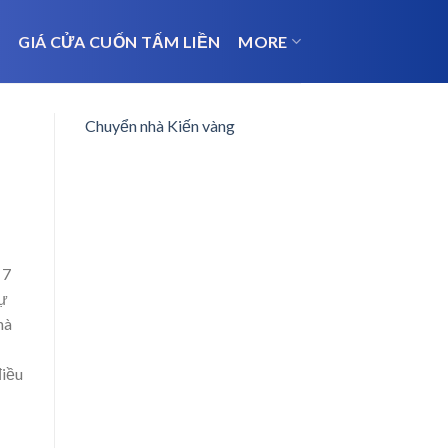
N
GIÁ CỬA CUỐN TẤM LIỀN
MORE
Chuyển nhà Kiến vàng
 7
tự
hà
điều