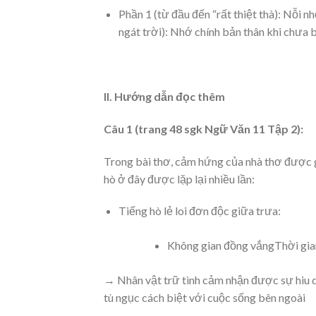
Phần 1 (từ đầu đến “rất thiệt thà): Nỗi n
ngát trời): Nhớ chính bản thân khi chưa bị
II. Hướng dẫn đọc thêm
Câu 1 (trang 48 sgk Ngữ Văn 11 Tập 2):
Trong bài thơ, cảm hứng của nhà thơ được g
hò ở đây được lặp lại nhiều lần:
Tiếng hò lẻ loi đơn độc giữa trưa:
Không gian đồng vắngThời gia
→ Nhân vật trữ tình cảm nhận được sự hiu q
tù ngục cách biệt với cuộc sống bên ngoài