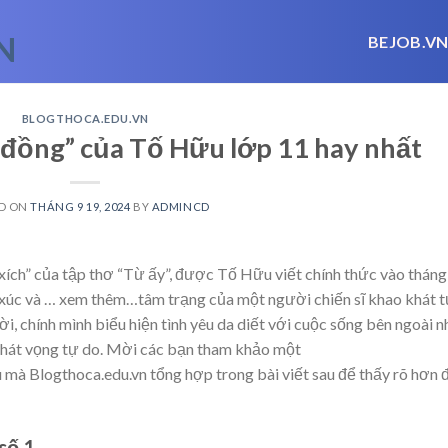
BEJOB.V
BLOGTHOCA.EDU.VN
 đồng” của Tố Hữu lớp 11 hay nhất
D ON
THÁNG 9 19, 2024
BY
ADMINCD
ích” của tập thơ “Từ ấy”, được Tố Hữu viết chính thức vào tháng
 xúc và
… xem thêm…
tâm trạng của một người chiến sĩ khao khát 
i, chính mình biểu hiện tình yêu da diết với cuộc sống bên ngoài n
 khát vọng tự do. Mời các bạn tham khảo một
mà Blogthoca.edu.vn tổng hợp trong bài viết sau để thấy rõ hơn 
số 1