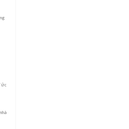
ống
í ức
 nhà