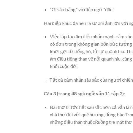
“Gì sâu bằng” và điệp ngữ “đâu”
Hai điệp khúc đã nêu ra sự ám ảnh lớn với n
Việc lặp tạo âm điệu nhấn mạnh cảm xúc c
cô đơn trong không gian bốn bức tường 
khơi gợi từ tiếng hò, từ sự quạnh hiu. 
âm điệu tiếng than về nỗi quạnh hiu, cùng
khỏi cuộc đời.
→ Tất cả cảm nhận sâu sắc của người chiến 
Câu 3 (trang 48 sgk ngữ văn 11 tập 2):
Bài thơ trước hết sâu sắc hơn cả vẫn là n
nhà thơ đối với quê hương, đồng bàoTro
những điều thân thuộcRuồng tre mát thơ