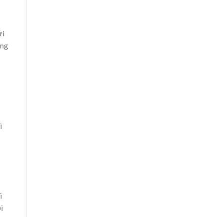
ới
ếng
ì
ì
i