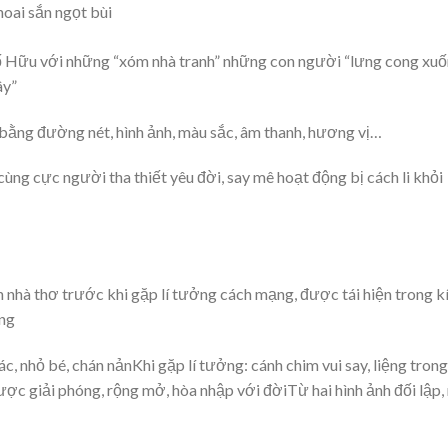
ai sắn ngọt bùi
ố Hữu với những “xóm nhà tranh” những con người “lưng cong xu
ây”
bằng đường nét, hình ảnh, màu sắc, âm thanh, hương vị…
cùng cực người tha thiết yêu đời, say mê hoạt động bị cách li khỏi
nh nhà thơ trước khi gặp lí tưởng cách mạng, được tái hiện trong k
ạng
c, nhỏ bé, chán nảnKhi gặp lí tưởng: cánh chim vui say, liệng trong
ược giải phóng, rộng mở, hòa nhập với đờiTừ hai hình ảnh đối lập,