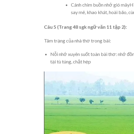
Cánh chim buồn nhớ gió mâyHì
say mê, khao khát, hoài bão, cù
Câu 5 (Trang 48 sgk ngữ văn 11 tập 2):
Tâm trạng của nhà thơ trong bài:
Nỗi nhớ xuyên suốt toàn bài thơ: nhớ đồ
tại tù túng, chật hẹp