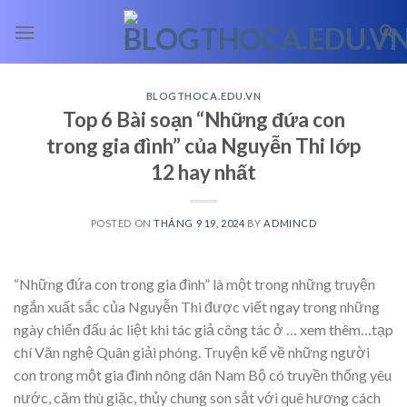
Skip
to
content
BLOGTHOCA.EDU.VN
Top 6 Bài soạn “Những đứa con
trong gia đình” của Nguyễn Thi lớp
12 hay nhất
POSTED ON
THÁNG 9 19, 2024
BY
ADMINCD
“Những đứa con trong gia đình” là một trong những truyện
ngắn xuất sắc của Nguyễn Thi được viết ngay trong những
ngày chiến đấu ác liệt khi tác giả công tác ở
… xem thêm…
tạp
chí Văn nghệ Quân giải phóng. Truyện kể về những người
con trong một gia đình nông dân Nam Bộ có truyền thống yêu
nước, căm thù giặc, thủy chung son sắt với quê hương cách