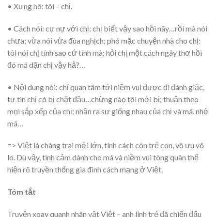
• Xưng hô: tôi – chị.
• Cách nói: cự nự với chị: chị biết vậy sao hồi nãy…rồi mà nói
chưa; vừa nói vừa đùa nghịch; phó mặc chuyện nhà cho chị:
tôi nói chị tính sao cứ tính mà; hỏi chị một cách ngây thơ hồi
đó má dặn chị vậy hả?…
• Nội dung nói: chỉ quan tâm tới niềm vui được đi đánh giặc,
tự tin chị có bị chặt đầu…chừng nào tôi mới bị; thuận theo
mọi sắp xếp của chị; nhận ra sự giống nhau của chị và má, nhớ
má…
=> Việt là chàng trai mới lớn, tính cách còn trẻ con, vô ưu vô
lo. Dù vậy, tình cảm dành cho má và niềm vui tòng quân thể
hiện rõ truyền thống gia đình cách mạng ở Việt.
Tóm tắt
Truyện xoay quanh nhân vật Việt – anh lính trẻ đã chiến đấu