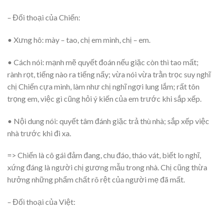
– Đối thoại của Chiến:
• Xưng hô: mày – tao, chị em mình, chị – em.
• Cách nói: mạnh mẽ quyết đoán nếu giặc còn thì tao mất;
rành rọt, tiếng nào ra tiếng nấy; vừa nói vừa trằn trọc suy nghĩ
chị Chiến cựa mình, làm như chị nghĩ ngợi lung lắm; rất tôn
trọng em, việc gì cũng hỏi ý kiến của em trước khi sắp xếp.
• Nội dung nói: quyết tâm đánh giặc trả thù nhà; sắp xếp việc
nhà trước khi đi xa.
=> Chiến là cô gái đảm đang, chu đáo, tháo vát, biết lo nghĩ,
xứng đáng là người chị gương mẫu trong nhà. Chị cũng thừa
hưởng những phẩm chất rõ rệt của người mẹ đã mất.
– Đối thoại của Việt: