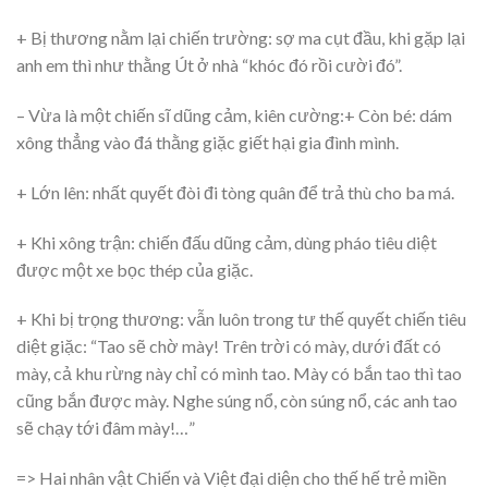
+ Bị thương nằm lại chiến trường: sợ ma cụt đầu, khi gặp lại
anh em thì như thằng Út ở nhà “khóc đó rồi cười đó”.
– Vừa là một chiến sĩ dũng cảm, kiên cường:+ Còn bé: dám
xông thẳng vào đá thằng giặc giết hại gia đình mình.
+ Lớn lên: nhất quyết đòi đi tòng quân để trả thù cho ba má.
+ Khi xông trận: chiến đấu dũng cảm, dùng pháo tiêu diệt
được một xe bọc thép của giặc.
+ Khi bị trọng thương: vẫn luôn trong tư thế quyết chiến tiêu
diệt giặc: “Tao sẽ chờ mày! Trên trời có mày, dưới đất có
mày, cả khu rừng này chỉ có mình tao. Mày có bắn tao thì tao
cũng bắn được mày. Nghe súng nổ, còn súng nổ, các anh tao
sẽ chạy tới đâm mày!…”
=> Hai nhân vật Chiến và Việt đại diện cho thế hế trẻ miền