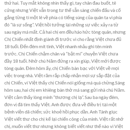
thứ hai. Tuy mắt không nhìn thấy gì, tay chân đau buốt, tê
cứng nhưng Việt vẫn trong tư thế sẵn sàng chiến đấu và cố
gắng từng tí một lê về phía có tiếng súng của quân ta vì phía
đó “là sự sống”. Việt hồi tưởng lại những sự việc xảy ra từ
sau ngày má mất. Cả hai chị em đều háo hức tòng quân, nhưng
Chị Chiến nhất định giành đi trước vì cho rằng Việt chưa đủ
18 tuổi. Đến đêm mít tinh, Việt nhanh nhảu ghi tên mình
trước. Chị Chiến chậm chân và “bật mí” chuyện Việt chưa
đầy 18 tuổi. Nhờ chú Năm đứng ra xin giúp, Việt mới được
tòng quân. Đêm hôm ấy, chị Chiến bàn bạc với Việt về mọi
việc trong nhà. Việt răm rắp chấp nhận mọi sự sắp đặt của
chị Chiến, vì Việt thấy chị Chiến nói giống má quá chừng.Sáng
hôm sau, hai chị em khiêng bàn thờ má sang gửi nhà chú Năm.
Việt cảm thấy lòng mình “thương chị lạ”. Sau ba ngày đêm,
đơn vị đã tìm thấy Việt. Anh được đưa về điều trị tại một
bệnh viện dã chiến; sức khoẻ hồi phục dần. Anh Tánh giục
Việt viết thư cho chị kể lại chiến công của mình. Việt rất nhớ
chị, muốn viết thư nhưng không biết viết như thế nào vì Việt