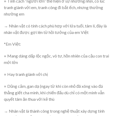
+ Tính cách “người lớn” thể hiện ở sự nhường nhịn, có lúc
tranh giành với em, tranh công đi bắt ếch, nhưng thường
nhường em
→ Nhân vật có tính cách phù hợp với lứa tuổi, tâm lí, đây là
nhân vật được gợi lên từ hồi tưởng của em Việt
*Em Việt:
+ Mang dáng dấp lộc ngộc, vô tư, hồn nhiên của cậu con trai
mới lớn
+ Hay tranh giành với chị
+ Dũng cảm, gan dạ (ngay từ khi còn nhỏ đã xông vào đá
thằng giết cha mình, khi chiến đấu dù chỉ có một mình vẫn
quyết tâm ăn thua với kẻ thù
→ Nhân vật là thành công trong nghệ thuật xây dựng tính