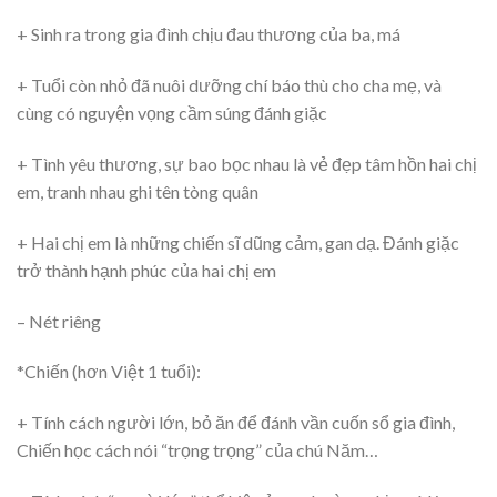
+ Sinh ra trong gia đình chịu đau thương của ba, má
+ Tuổi còn nhỏ đã nuôi dưỡng chí báo thù cho cha mẹ, và
cùng có nguyện vọng cầm súng đánh giặc
+ Tình yêu thương, sự bao bọc nhau là vẻ đẹp tâm hồn hai chị
em, tranh nhau ghi tên tòng quân
+ Hai chị em là những chiến sĩ dũng cảm, gan dạ. Đánh giặc
trở thành hạnh phúc của hai chị em
– Nét riêng
*Chiến (hơn Việt 1 tuổi):
+ Tính cách người lớn, bỏ ăn để đánh vần cuốn sổ gia đình,
Chiến học cách nói “trọng trọng” của chú Năm…