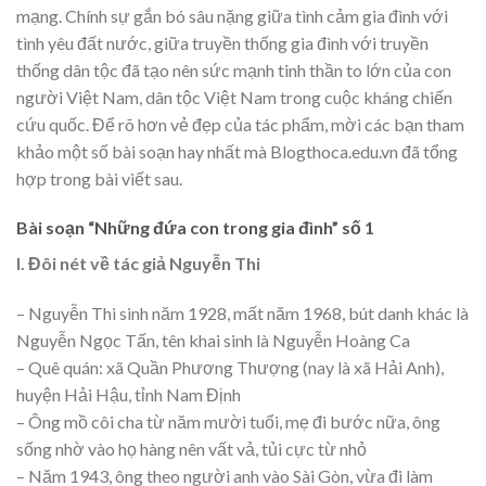
mạng. Chính sự gắn bó sâu nặng giữa tình cảm gia đình với
tình yêu đất nước, giữa truyền thống gia đình với truyền
thống dân tộc đã tạo nên sức mạnh tinh thần to lớn của con
người Việt Nam, dân tộc Việt Nam trong cuộc kháng chiến
cứu quốc. Để rõ hơn vẻ đẹp của tác phẩm, mời các bạn tham
khảo một số bài soạn hay nhất mà Blogthoca.edu.vn đã tổng
hợp trong bài viết sau.
Bài soạn “Những đứa con trong gia đình” số 1
I. Đôi nét về tác giả Nguyễn Thi
– Nguyễn Thi sinh năm 1928, mất năm 1968, bút danh khác là
Nguyễn Ngọc Tấn, tên khai sinh là Nguyễn Hoàng Ca
– Quê quán: xã Quần Phương Thượng (nay là xã Hải Anh),
huyện Hải Hậu, tỉnh Nam Định
– Ông mồ côi cha từ năm mười tuổi, mẹ đi bước nữa, ông
sống nhờ vào họ hàng nên vất vả, tủi cực từ nhỏ
– Năm 1943, ông theo người anh vào Sài Gòn, vừa đi làm