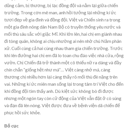
dũng cảm, bị thương, bị lạc đồng đội và nằm lại giữa chiến
trường. Trong cơn mê man, anh hồi tưởng lại những kí ức
tươi đẹp về gia đình và đồng đội. Việt và Chiến sinh ra trong
một gia đình nông dân Nam Bộ có truyền thống yêu nước và
mối thù sâu sắc với giặc Mĩ. Khi lớn lên, hai chị em giành nhau
đi tòng quân, không ai chịu nhường ai nên nhờ chú Năm phân
xử. Cuối cùng cả hai cùng nhau tham gia chiến trường. Trước
khi lên đường hai chị em đã lo toan chu đáo việc nhà cửa, rộng
vườn. Chị Chiến đã trở thành một cô thiếu nữ ra dáng và đầy
chín chắn “giống hệt như má”… Việt càng nhớ má, càng
thương chị nhiều hơn lại càng thấy rõ mối thù đè nặng trên
vai. Những kí ức miên man sống lại trong tâm trí Việt cho đến
khi đồng đội tìm thấy anh. Dù kiệt sức không bò đi được
nhưng một ngón tay còn cử động của Việt vẫn đặt ở cò súng
và đạn đã lên nòng. Việt được đưa về bệnh viện dã chiến để
phục hồi sức khỏe.
Bố cục