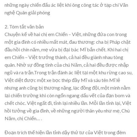
những ngày chiến đấu ác liệt khi ông công tác ở tạp chí Văn
nghệ Quân giải phóng
2. Tóm tắt văn bản
Chuyện kể về hai chị em Chiến – Việt, những đứa con trong
một gia đình có nhiều mất mát, đau thương: cha bị Pháp chặt
đầu hồi chín năm, mẹ vừa bị đại bác Mĩ bắn chết. Khi hai chị
em Chiến – Việt trưởng thành, cả hai đều giành nhau tòng
quân. Nhờ sự đồng tình của chú Năm, cả hai đều được nhập
ngũ và ra trận.Trong trận đánh ác liệt tại một khu rừng cao su,
Việt diệt được một xe bọc thép đầy Mĩ và sáu tên Mĩ lẻ
nhưng anh cũng bị thương nặng, lạc đồng đội, một mình nằm
lại chiến trường khi còn ngổn ngang dấu vết của đạn bom và
chết chóc. Việt ngất đi, tỉnh lại nhiều lần. Mỗi lần tỉnh lại, Việt
hồi tưởng về gia đình, về những người thân yêu như mẹ, Chú
Năm, chị Chiến… .
Đoạn trích thể hiện lần tỉnh dậy thứ tư của Việt trong đêm