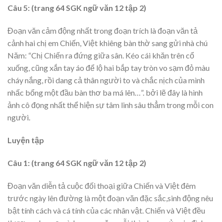
Câu 5: (trang 64 SGK ngữ văn 12 tập 2)
Đoạn văn cảm động nhất trong đoạn trích là đoạn văn tả
cảnh hai chị em Chiến, Việt khiêng bàn thờ sang gửi nhà chú
Năm: “Chị Chiến ra đứng giữa sân. Kéo cái khăn trên cổ
xuống, cũng xắn tay áo để lộ hai bắp tay tròn vo sạm đỏ màu
cháy nắng, rồi dang cả thân người to và chắc nịch của mình
nhấc bổng một đầu bàn thơ ba má lên…”. bởi lẽ đây là hình
ảnh cô đọng nhất thể hiện sự tâm linh sâu thẳm trong mỗi con
người.
Luyện tập
Câu 1: (trang 64 SGK ngữ văn 12 tập 2)
Đoạn văn diễn tả cuộc đối thoại giữa Chiến và Việt đêm
trước ngày lên đường là một đoạn văn đặc sắc,sinh động nêu
bật tính cách và cá tính của các nhân vật. Chiến và Việt đều