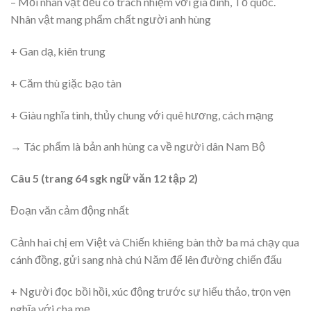
– Mỗi nhân vật đều có trách nhiệm với gia đình, Tổ quốc.
Nhân vật mang phẩm chất người anh hùng
+ Gan dạ, kiên trung
+ Căm thù giặc bạo tàn
+ Giàu nghĩa tình, thủy chung với quê hương, cách mạng
→ Tác phẩm là bản anh hùng ca về người dân Nam Bộ
Câu 5 (trang 64 sgk ngữ văn 12 tập 2)
Đoạn văn cảm động nhất
Cảnh hai chị em Việt và Chiến khiêng bàn thờ ba má chạy qua
cánh đồng, gửi sang nhà chú Năm để lên đường chiến đấu
+ Người đọc bồi hồi, xúc động trước sự hiếu thảo, trọn vẹn
nghĩa với cha mẹ