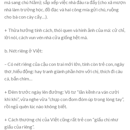
má sang chú Năm); sắp xếp việc nhà đâu ra đấy (cho xã mượn
nhà làm trường học, đồ đạc và hai công mía gửi chú, ruộng
cho bà con cày cấy…).
+ Thừa hưởng tính cách, thói quen và hình ảnh của má: cử chỉ,
lời nói, cách vun vén nhà cửa giống hệt má.
b. Nét riêng ở Việt:
– Có nét riêng của cậu con trai mới lớn, tính còn trẻ con, ngây
thơ, hiếu động: hay tranh giành phần hơn với chị, thích đi câu
cá, bắn chim…
+ Đêm trước ngày lên đường: Vô tư “lăn kềnh ra ván cười
khì khì”, vừa nghe vừa “chụp con đom đóm úp trong lòng tay”,
rồi ngủ quên lúc nào không biết.
+ Cách thương chị của Việt cũng rất trẻ con “giấu chị như
giấu của riêng”.