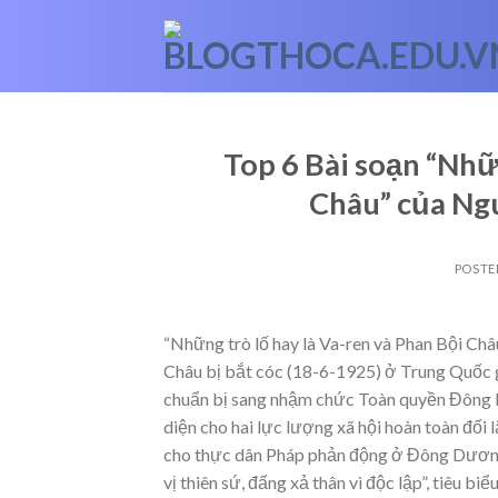
Skip
to
content
Top 6 Bài soạn “Nhữn
Châu” của Ng
POSTE
“Những trò lố hay là Va-ren và Phan Bội Ch
Châu bị bắt cóc (18-6-1925) ở Trung Quốc 
chuẩn bị sang nhậm chức Toàn quyền Đông D
diện cho hai lực lượng xã hội hoàn toàn đối l
cho thực dân Pháp phản động ở Đông Dương.
vị thiên sứ, đấng xả thân vì độc lập”, tiêu 