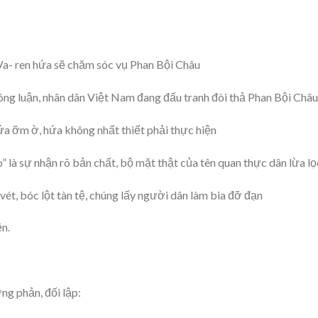
Va- ren hứa sẽ chăm sóc vụ Phan Bội Châu
 công luận, nhân dân Việt Nam đang đấu tranh đòi thả Phan Bội Châu
ứa ỡm ờ, hứa không nhất thiết phải thực hiện
o” là sự nhận rõ bản chất, bộ mặt thật của tên quan thực dân lừa lọ
 vét, bóc lột tàn tệ, chúng lấy người dân làm bia đỡ đạn
n.
g phản, đối lập: