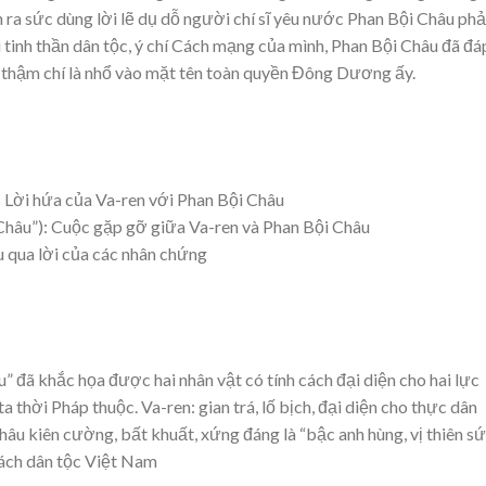
n ra sức dùng lời lẽ dụ dỗ người chí sĩ yêu nước Phan Bội Châu ph
i tinh thần dân tộc, ý chí Cách mạng của mình, Phan Bội Châu đã đá
ỉ thậm chí là nhổ vào mặt tên toàn quyền Đông Dương ấy.
): Lời hứa của Va-ren với Phan Bội Châu
 Châu”): Cuộc gặp gỡ giữa Va-ren và Phan Bội Châu
u qua lời của các nhân chứng
” đã khắc họa được hai nhân vật có tính cách đại diện cho hai lực
 thời Pháp thuộc. Va-ren: gian trá, lố bịch, đại diện cho thực dân
 kiên cường, bất khuất, xứng đáng là “bậc anh hùng, vị thiên sứ
phách dân tộc Việt Nam