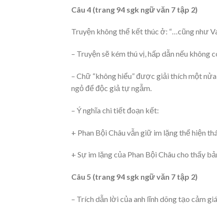
Câu 4 (trang 94 sgk ngữ văn 7 tập 2)
Truyện không thể kết thúc ở: “…cũng như V
– Truyện sẽ kém thú vị, hấp dẫn nếu không có
– Chữ “không hiểu” được giải thích một nửa (
ngỏ để độc giả tự ngẫm.
– Ý nghĩa chi tiết đoạn kết:
+ Phan Bội Châu vẫn giữ im lặng thể hiện thá
+ Sự im lặng của Phan Bội Châu cho thấy b
Câu 5 (trang 94 sgk ngữ văn 7 tập 2)
– Trích dẫn lời của anh lĩnh dõng tạo cảm g