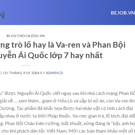
BEJOB.V
BLOGTHOCA.EDU.VN
g trò lố hay là Va-ren và Phan Bội
uyễn Ái Quốc lớp 7 hay nhất
D ON
THÁNG 9 19, 2024
BY
ADMINCD
âu” được Nguyễn Ái Quốc viết ngay sau khi nhà cách mạng Phan Bộ
giải về
… xem thêm…
giam ở Hỏa Lò và sắp bị xử án, còn Va-ren thì
ương. Tác phẩm đã khắc họa được hai nhân vật có tính cách đại
ập nhau ở nước ta thời Pháp thuộc. Va-ren: gian trá, lố bịch, đại di
 Phan Bội Châu kiên cường, bất khuất, xứng đáng là “bậc anh hù
biểu cho khí phách dân tộc Việt Nam. Mời các bạn tham khảo một số 