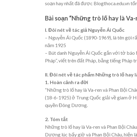
soạn hay nhất đã được Blogthoca.edu.vn tổn
Bài soạn “Những trò lố hay là Va-
I. Đôi nét về tác giả Nguyễn Ái Quốc
– Nguyễn Ái Quốc (1890-1969), là tên gọi r
năm 1925
– Bút danh Nguyễn Ái Quốc gắn với tờ báo N
Pháp”, viết trên đất Pháp, bằng tiếng Pháp 
II. Đôi nét về tác phẩm Những trò lố hay 
1. Hoàn cảnh ra đời
“Những trò lố hay là Va-ren và Phan Bội Ch
(18-6-1925) ở Trung Quốc giải về giam ở Hỏ
quyền Đông Dương.
2. Tóm tắt
Những trò lố hay là Va-ren và Phan Bội Châ
Dương lúc bấy giờ và Phan Bội Châu, hiện l