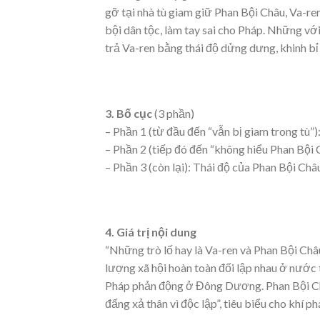
gỡ tại nhà tù giam giữ Phan Bội Châu, Va-re
bội dân tộc, làm tay sai cho Pháp. Những vớ
trả Va-ren bằng thái độ dửng dưng, khinh b
3. Bố cục
(3 phần)
– Phần 1 (từ đầu đến “vẫn bị giam trong tù”
– Phần 2 (tiếp đó đến “không hiểu Phan Bội
– Phần 3 (còn lại): Thái độ của Phan Bội Châ
4. Giá trị nội dung
“Những trò lố hay là Va-ren và Phan Bội Châu
lượng xã hội hoàn toàn đối lập nhau ở nước ta
Pháp phản động ở Đông Dương. Phan Bội Châu
đấng xả thân vì độc lập”, tiêu biểu cho khí 