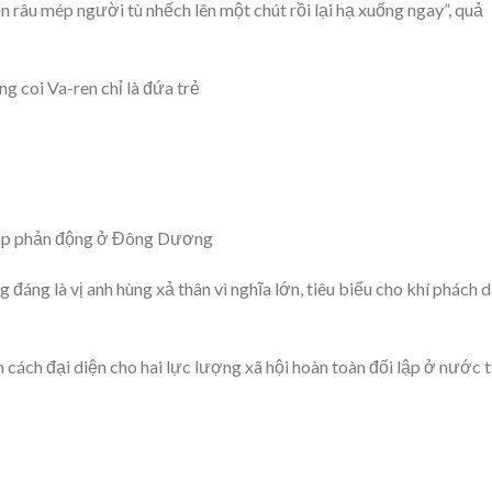
ọn râu mép người tù nhếch lên một chút rồi lại hạ xuống ngay”, quả
g coi Va-ren chỉ là đứa trẻ
 Pháp phản động ở Đông Dương
đáng là vị anh hùng xả thân vì nghĩa lớn, tiêu biểu cho khí phách 
 cách đại diện cho hai lực lượng xã hội hoàn toàn đối lập ở nước 