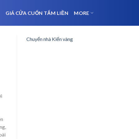
N
GIÁ CỬA CUỐN TẤM LIỀN
MORE
Chuyển nhà Kiến vàng
i
ện
ng,
bài