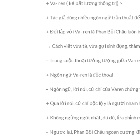
+ Va- ren ( kẻ bất lương thống trị) >
+ Tác giả dùng nhiều ngôn ngữ trần thuật để
+ Đối lập với Va- ren là Phan Bội Châu luôn i
→ Cách viết vừa tả, vừa gợi sinh động, thâm
– Trong cuộc thoại tưởng tượng giữa Va-ren 
+ Ngôn ngữ Va-ren là độc thoại
– Ngôn ngữ, lời nói, cử chỉ của Varen chứng 
+ Qua lời nói, cử chỉ bộc lộ y là người nham
+ Không ngừng ngọt nhạt, dụ dỗ, lừa phỉnh 
– Ngược lại, Phan Bội Châu ngoan cường, 