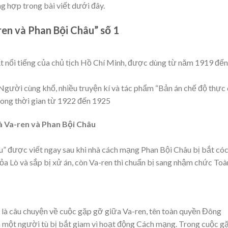
g hợp trong bài viết dưới đây.
ren và Phan Bội Châu” số 1
ất nổi tiếng của chủ tịch Hồ Chí Minh, được dùng từ năm 1919 đến
gười cùng khổ, nhiều truyện kí và tác phẩm “Bản án chế độ thực
trong thời gian từ 1922 đến 1925
là Va-ren và Phan Bội Châu
âu” được viết ngay sau khi nhà cách mạng Phan Bội Châu bị bắt có
a Lò và sắp bị xử án, còn Va-ren thì chuẩn bị sang nhậm chức Toà
u là câu chuyện về cuộc gặp gỡ giữa Va-ren, tên toàn quyền Đông
à một người tù bị bắt giam vì hoạt động Cách mạng. Trong cuộc g