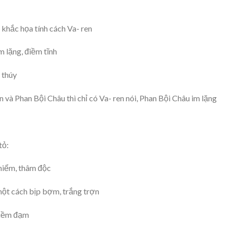
 khắc họa tính cách Va- ren
m lặng, điềm tĩnh
 thúy
và Phan Bội Châu thì chỉ có Va- ren nói, Phan Bội Châu im lặng
tỏ:
 hiểm, thâm độc
một cách bịp bợm, trắng trợn
điềm đạm