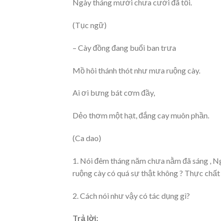
Ngày tháng mười chưa cười đã tối.
(Tục ngữ)
– Cày đồng đang buổi ban trưa
Mồ hôi thánh thót như mưa ruộng cày.
Ai ơi bưng bát cơm đầy,
Dẻo thơm một hạt, đắng cay muôn phần.
(Ca dao)
1. Nói đêm tháng năm chưa nằm đã sáng , N
ruộng cày có quá sự thật không ? Thực chất
2. Cách nói như vậy có tác dụng gì?
Trả lời: