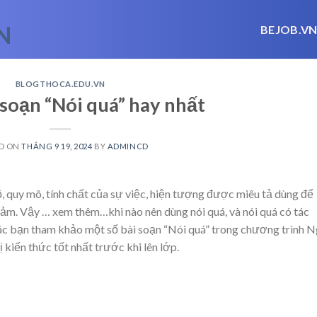
BEJOB.V
BLOGTHOCA.EDU.VN
 soạn “Nói quá” hay nhất
D ON
THÁNG 9 19, 2024
BY
ADMINCD
, quy mô, tính chất của sự việc, hiện tượng được miêu tả dùng để
 cảm. Vậy
… xem thêm…
khi nào nên dùng nói quá, và nói quá có tác
các bạn tham khảo một số bài soạn “Nói quá” trong chương trình 
 kiến thức tốt nhất trước khi lên lớp.