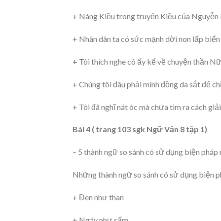
+ Nàng Kiều trong truyện Kiều của Nguyễn 
+ Nhân dân ta có sức mạnh dời non lấp biển
+ Tôi thích nghe cô ấy kể về chuyện thần Nữ 
+ Chúng tôi đâu phải mình đồng da sắt để c
+ Tôi đã nghĩ nát óc mà chưa tìm ra cách giải
Bài 4 ( trang 103 sgk Ngữ Văn 8 tập 1)
– 5 thành ngữ so sánh có sử dụng biện pháp 
Những thành ngữ so sánh có sử dụng biện p
+ Đen như than
+ Ngáy như sấm