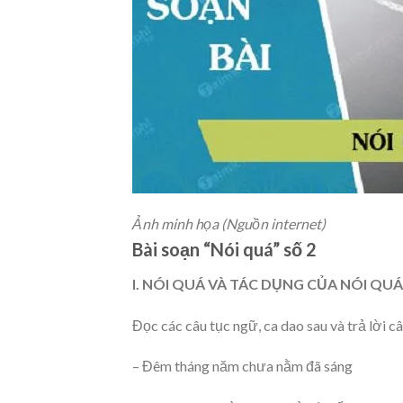
Ảnh minh họa (Nguồn internet)
Bài soạn “Nói quá” số 2
I. NÓI QUÁ VÀ TÁC DỤNG CỦA NÓI QUÁ
Đọc các câu tục ngữ, ca dao sau và trả lời câ
– Đêm tháng năm chưa nằm đã sáng