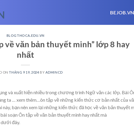
BEJOB.V
BLOGTHOCA.EDU.VN
p về văn bản thuyết minh” lớp 8 hay
nhất
D ON
THÁNG 9 19, 2024
BY
ADMINCD
ụng và xuất hiện nhiều trong chương trình Ngữ văn các lớp. Bài Ô
úng ta
… xem thêm…
ôn tập về những kiến thức cơ bản nhất của v
ài này, bạn nên xem lại những kiến thức đã học về văn bản thuyết 
bài soạn Ôn tập về văn bản thuyết minh hay nhất mà
 dưới đây.