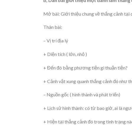
b, Dàn bài giới thiệu một danh lam thắn
Mở bài: Giới thiệu chung về thắng cảnh tại
Thân bài:
– Vị trí địa lý
+ Diện tích ( lớn, nhỏ )
+ Đến đó bằng phương tiện gì thuận tiện?
+ Cảnh vật xung quanh thắng cảnh đó như t
– Nguồn gốc ( hình thành và phát triển)
+ Lịch sử hình thành: có từ bao giờ, ai là n
+ Hiện tại thắng cảnh đó trong tình trạng n