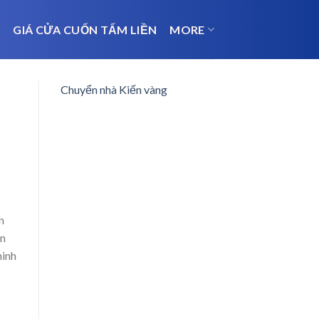
N
GIÁ CỬA CUỐN TẤM LIỀN
MORE
Chuyển nhà Kiến vàng
n
ăn
minh