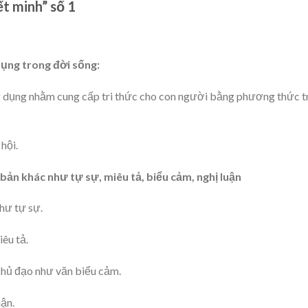
ết minh” số 1
dụng trong đời sống:
g dụng nhằm cung cấp tri thức cho con người bằng phương thức t
hội.
bản khác như tự sự, miêu tả, biểu cảm, nghị luận
như tự sự.
iêu tả.
hủ đạo như văn biểu cảm.
uận.