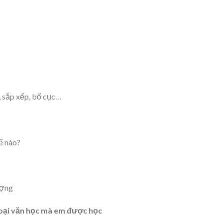
í, sắp xếp, bố cục…
ế nào?
ượng
loại văn học mà em được học