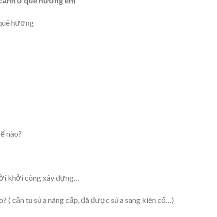
g cảnh ở quê hương em
 quê hương
hế nào?
gười khởi công xây dựng…
ào? ( cần tu sửa nâng cấp, đã được sửa sang kiên cố…)