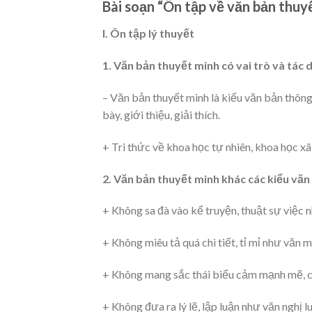
Bài soạn “Ôn tập về văn bản thuy
I. Ôn tập lý thuyết
1. Văn bản thuyết minh có vai trò và tác 
– Văn bản thuyết minh là kiểu văn bản thôn
bày, giới thiệu, giải thích.
+ Tri thức về khoa học tự nhiên, khoa học xã 
2. Văn bản thuyết minh khác các kiểu văn 
+ Không sa đà vào kể truyện, thuật sự việc 
+ Không miêu tả quá chi tiết, tỉ mỉ như văn m
+ Không mang sắc thái biểu cảm mạnh mẽ, c
+ Không đưa ra lý lẽ, lập luận như văn nghị l