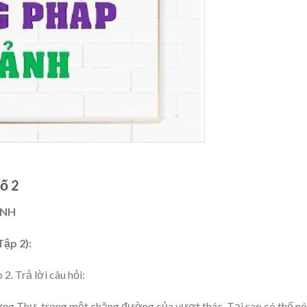
ố 2
ẢNH
Tập 2):
. Trả lời câu hỏi:
ng Thư, trong một chặng đường của vượt thác. Tại sao có thế nói