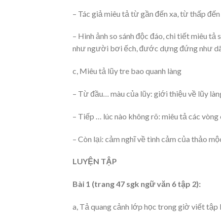
– Tác giả miêu tả từ gần đến xa, từ thấp đến
– Hình ảnh so sánh độc đáo, chi tiết miêu t
như người bơi ếch, đước dựng đứng như dã
c, Miêu tả lũy tre bao quanh làng
– Từ đầu… màu của lũy: giới thiệu về lũy làn
– Tiếp … lúc nào không rõ: miêu tả các vòng 
– Còn lại: cảm nghĩ về tình cảm của thảo mộ
LUYỆN TẬP
Bài 1 (trang 47 sgk ngữ văn 6 tập 2):
a, Tả quang cảnh lớp học trong giờ viết tập 