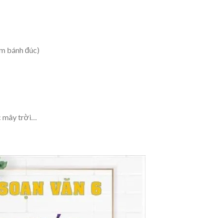
âm bánh đúc)
c mây trời…