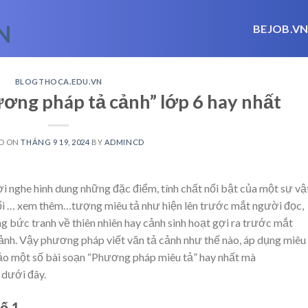
BEJOB.V
BLOGTHOCA.EDU.VN
ương pháp tả cảnh” lớp 6 hay nhất
D ON
THÁNG 9 19, 2024
BY
ADMINCD
ời nghe hình dung những đặc điểm, tính chất nổi bật của một sự vậ
ối
… xem thêm…
tượng miêu tả như hiện lên trước mắt người đọc,
ng bức tranh về thiên nhiên hay cảnh sinh hoạt gợi ra trước mắt
ảnh. Vậy phương pháp viết văn tả cảnh như thế nào, áp dụng miêu
ảo một số bài soạn “Phương pháp miêu tả” hay nhất mà
 dưới đây.
ố 1