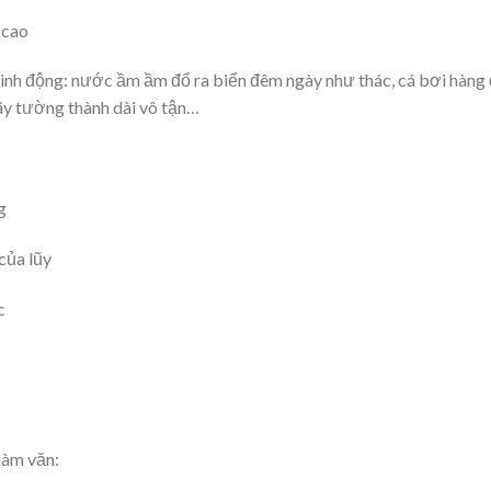
 cao
ả sinh động: nước ầm ầm đổ ra biển đêm ngày như thác, cá bơi hàng
y tường thành dài vô tận…
g
của lũy
c
làm văn: