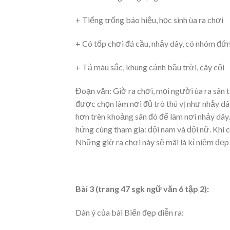
+ Tiếng trống báo hiệu, học sinh ùa ra chơi
+ Có tốp chơi đá cầu, nhảy dây, có nhóm đứ
+ Tả màu sắc, khung cảnh bầu trời, cây cối
Đoạn văn: Giờ ra chơi, mọi người ùa ra sân 
được chọn làm nơi đủ trò thú vị như nhảy dâ
hơn trên khoảng sân đó để làm nơi nhảy dây.
hứng cùng tham gia: đội nam và đội nữ. Khi c
Những giờ ra chơi này sẽ mãi là kỉ niệm đẹp
Bài 3 (trang 47 sgk ngữ văn 6 tập 2):
Dàn ý của bài Biển đẹp diễn ra: