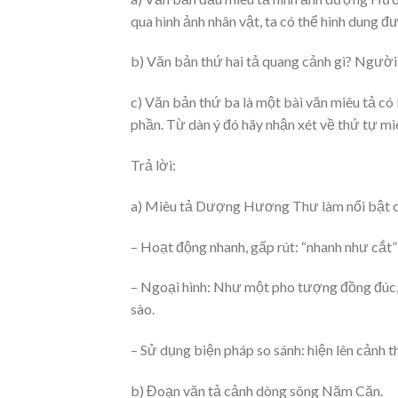
qua hình ảnh nhân vật, ta có thể hình dung 
b) Văn bản thứ hai tả quang cảnh gì? Người 
c) Văn bản thứ ba là một bài văn miêu tả có 
phần. Từ dàn ý đó hãy nhận xét về thứ tự mi
Trả lời:
a) Miêu tả Dượng Hương Thư làm nổi bật c
– Hoạt động nhanh, gấp rút: “nhanh như cắt” 
– Ngoại hình: Như một pho tượng đồng đúc, 
sào.
– Sử dụng biện pháp so sánh: hiện lên cảnh th
b) Đoạn văn tả cảnh dòng sông Năm Căn.