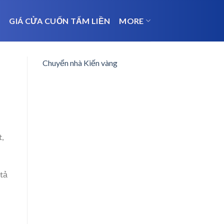
N
GIÁ CỬA CUỐN TẤM LIỀN
MORE
Chuyển nhà Kiến vàng
t,
 tả