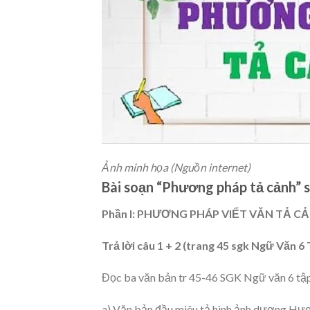
Ảnh minh họa (Nguồn internet)
Bài soạn “Phương pháp tả cảnh” s
Phần I: PHƯƠNG PHÁP VIẾT VĂN TẢ C
Trả lời câu 1 + 2 (trang 45 sgk Ngữ Văn 6 
Đọc ba văn bản tr 45-46 SGK Ngữ văn 6 tập 2
a) Văn bản đầu miêu tả hình ảnh dượng Hươ