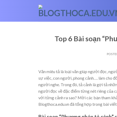
Skip
to
content
Top 6 Bài soạn “Ph
POSTE
Văn miêu tả là loại văn giúp người đọc, ngư
sự việc, con người, phong cảnh…. làm cho đ
người nghe. Trong đó, tả cảnh là gợi tả nhữ
người đọc về đặc điểm từng nét riêng của c
với từng cảnh ra sao? Mời các bạn tham kh
Blogthoca.edu.vn đã tổng hợp trong bài viết
Bài soạn “Phương pháp tả cảnh” s