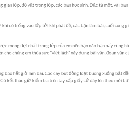
g gian lớp, đồ vật trong lớp, các bạn học sinh. Đặc tả một, vài bạn
ừ khi có trống vào lớp tới khi phát đề, các bạn làm bài, cuối cùng g
 được mong đợi nhất trong lớp của em nên bạn nào bạn nấy cũng h
rèn cho chúng em thỏa sức “viết lách” xây dựng bài văn, đoạn văn c
hông báo hết giờ làm bài. Các cây bút đồng loạt buông xuống bắt đâ
p. Cô kết thúc giờ kiểm tra trên tay xấp giấy cứ dày lên theo mỗi b