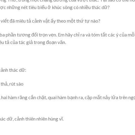
được những nét tiêu biểu ở khúc sông có nhiều thác dữ?
viết đã miêu tả cảnh vật ấy theo một thứ tự nào?
ba phần tương đối trọn vẹn. Em hãy chỉ ra và tóm tắt các ý của mỗ
êu tả của tác giả trong đoạn văn.
ảnh thác dữ:
thả, rút sào
hai hàm răng cắn chặt, quai hàm bạnh ra, cặp mắt nảy lửa trên ng
ác dữ, cảnh thiên nhiên hùng vĩ.