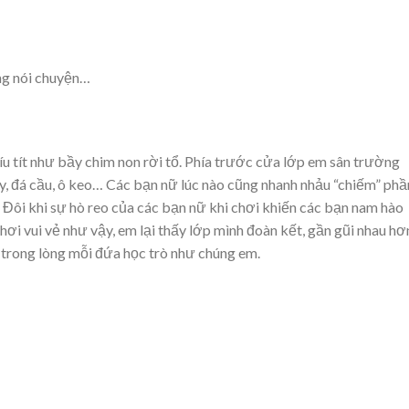
ng nói chuyện…
tíu tít như bầy chim non rời tổ. Phía trước cửa lớp em sân trường
y, đá cầu, ô keo… Các bạn nữ lúc nào cũng nhanh nhảu “chiếm” phầ
 Đôi khi sự hò reo của các bạn nữ khi chơi khiến các bạn nam hào
hơi vui vẻ như vậy, em lại thấy lớp mình đoàn kết, gần gũi nhau hơ
 trong lòng mỗi đứa học trò như chúng em.