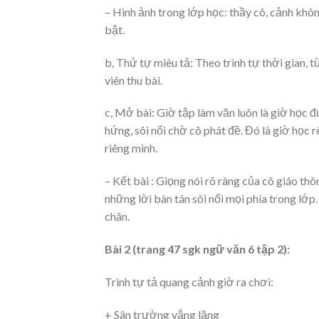
– Hình ảnh trong lớp học: thầy cô, cảnh khôn
bật.
b, Thứ tự miêu tả: Theo trình tự thời gian, t
viên thu bài.
c, Mở bài: Giờ tập làm văn luôn là giờ học
hứng, sôi nổi chờ cô phát đề. Đó là giờ học 
riêng mình.
– Kết bài : Giọng nói rõ ràng của cô giáo t
những lời bàn tán sôi nổi mọi phía trong lớ
chân.
Bài 2 (trang 47 sgk ngữ văn 6 tập 2):
Trình tự tả quang cảnh giờ ra chơi:
+ Sân trường vắng lặng