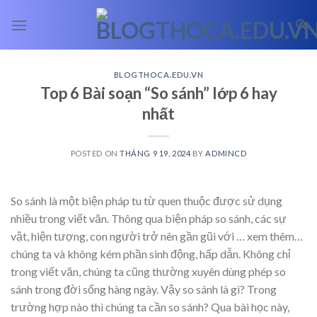
Skip
to
content
BLOGTHOCA.EDU.VN
Top 6 Bài soạn “So sánh” lớp 6 hay
nhất
POSTED ON
THÁNG 9 19, 2024
BY
ADMINCD
So sánh là một biện pháp tu từ quen thuộc được sử dụng
nhiều trong viết văn. Thông qua biện pháp so sánh, các sự
vật, hiện tượng, con người trở nên gần gũi với
… xem thêm…
chúng ta và không kém phần sinh động, hấp dẫn. Không chỉ
trong viết văn, chúng ta cũng thường xuyên dùng phép so
sánh trong đời sống hàng ngày. Vậy so sánh là gì? Trong
trường hợp nào thì chúng ta cần so sánh? Qua bài học này,