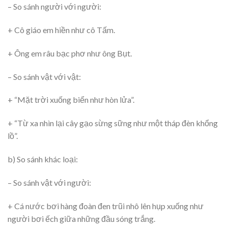
– So sánh người với người:
+ Cô giáo em hiền như cô Tấm.
+ Ông em râu bạc phơ như ông Bụt.
– So sánh vật với vật:
+ “Mặt trời xuống biển như hòn lửa”.
+ “Từ xa nhìn lại cây gạo sừng sững như một tháp đèn khổng
lồ”.
b) So sánh khác loại:
– So sánh vật với người:
+ Cá nước bơi hàng đoàn đen trũi nhô lên hụp xuống như
người bơi ếch giữa những đầu sóng trắng.