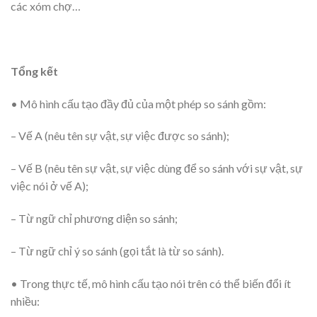
các xóm chợ…
Tổng kết
• Mô hình cấu tạo đầy đủ của một phép so sánh gồm:
– Vế A (nêu tên sự vật, sự việc được so sánh);
– Vế B (nêu tên sự vật, sự việc dùng để so sánh với sự vật, sự
việc nói ở vế A);
– Từ ngữ chỉ phương diện so sánh;
– Từ ngữ chỉ ý so sánh (gọi tắt là từ so sánh).
• Trong thực tế, mô hình cấu tạo nói trên có thể biến đổi ít
nhiều: