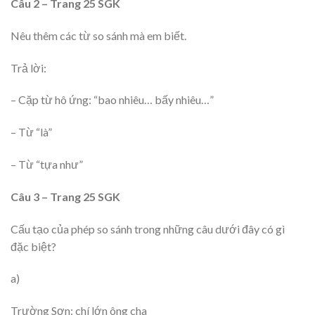
Câu 2 – Trang 25 SGK
Nêu thêm các từ so sánh mà em biết.
Trả lời:
– Cặp từ hô ứng: “bao nhiêu… bấy nhiêu…”
– Từ “là”
– Từ “tựa như”
Câu 3 – Trang 25 SGK
Cấu tạo của phép so sánh trong những câu dưới đây có gì
đặc biệt?
a)
Trường Sơn: chí lớn ông cha