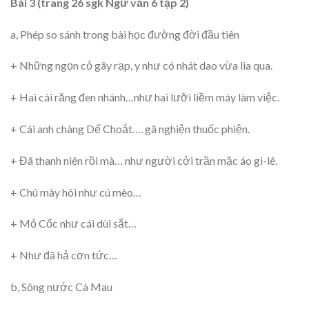
Bài 3 (trang 26 sgk Ngữ văn 6 tập 2)
a, Phép so sánh trong bài học đường đời đầu tiên
+ Những ngọn cỏ gãy rạp, y như có nhát dao vừa lia qua.
+ Hai cái răng đen nhánh…như hai lưỡi liềm máy làm việc.
+ Cái anh chàng Dế Choắt…. gã nghiện thuốc phiện.
+ Đã thanh niên rồi mà… như người cởi trần mặc áo gi-lê.
+ Chú mày hôi như cú mèo…
+ Mỏ Cốc như cái dùi sắt…
+ Như đã hả cơn tức…
b, Sông nước Cà Mau