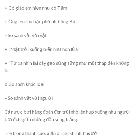
+ Cô giáo em hiền như cô Tấm
+ Ông em râu bạc phơ như ông Bụt.
– So sánh vật với vật
+ “Mặt trời xuống biển như hòn lửa”
+ “Từ xa nhìn lại cây gạo sừng sững như một tháp đèn khổng
lồ”
b, So sánh khác loại
– So sánh vật với người
Cá nước bơi hàng đoàn đen trũi nhô lên hụp xuống như người
bơi ếch giữa những đầu sóng trắng.
Tre trông thanh cao, giản dị, chí khí như người