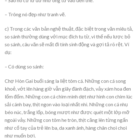
– Sao nó cứ lừ đừ như ông từ vào đền thế.
– Trông nó đẹp như tranh vẽ.
c) Trong các văn bản nghệ thuật, đặc biệt trong văn miêu tả,
so sánh thường dùng với mục đích tu từ, vì thế nếu lược bỏ
so sánh, câu văn sẽ mất đi tính sinh động và gợi tả rõ rệt. Ví
dụ:
– Có dùng so sánh:
Chợ Hòn Gai buổi sáng la liệt tôm cá. Những con cá song
khoẻ, vớt lên hàng giờ vẫn giãy đành đạch, vảy xám hoa đen
lốm đốm. Những con cá chim mình dẹt như hình con chim lúc
sải cánh bay, thịt ngon vào loại nhất nhì. Những con cá nhụ
béo núc, trắng lốp, bóng mượt như được quét một lớp mỡ
ngoài vảy. Những con tôm he tròn, thịt căng lên từng ngấn
như cổ tay của trẻ lên ba, da xanh ánh, hàng chân choi choi
như muốn bơi.