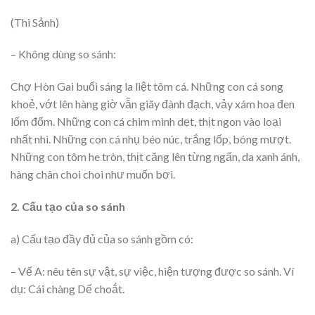
(Thi Sảnh)
– Không dùng so sánh:
Chợ Hòn Gai buổi sáng la liệt tôm cá. Những con cá song
khoẻ, vớt lên hàng giờ vẫn giãy đành đạch, vảy xám hoa đen
lốm đốm. Những con cá chim mình dẹt, thịt ngon vào loại
nhất nhì. Những con cá nhụ béo núc, trắng lốp, bóng mượt.
Những con tôm he tròn, thịt căng lên từng ngấn, da xanh ánh,
hàng chân choi choi như muốn bơi.
2. Cấu tạo của so sánh
a) Cấu tạo đầy đủ của so sánh gồm có:
– Vế A: nêu tên sự vật, sự việc, hiện tượng được so sánh. Ví
dụ: Cái chàng Dế choắt.