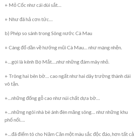
+ Mỏ Cốc như cái dùi sắt…
+ Như đã hả cơn tức…
b) Phép so sánh trong Sông nước Cà Mau
+ Càng đổ dần về hướng mũi Cà Mau… như mạng nhện.
+…gọi là kênh Bọ Mắt….như những đám mây nhỏ.
+ Trông hai bên bờ… cao ngất như hai dãy trường thành dài
vô tận.
+…những đống gỗ cao như núi chất dựa bờ…
+…những ngôi nhà bè ánh đèn măng sông… như những khu
phố nổi….
+…đã điểm tô cho Năm Căn một màu sắc độc đáo, hơn tất cả