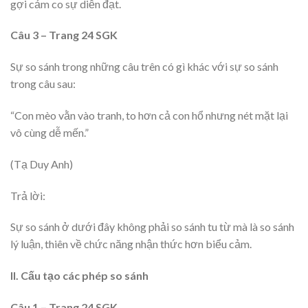
gợi cảm co sự diễn đạt.
Câu 3 – Trang 24 SGK
Sự so sánh trong những câu trên có gì khác với sự so sánh
trong câu sau:
“Con mèo vằn vào tranh, to hơn cả con hổ nhưng nét mặt lại
vô cùng dễ mến.”
(Tạ Duy Anh)
Trả lời:
Sự so sánh ở dưới đây không phải so sánh tu từ mà là so sánh
lý luận, thiên về chức năng nhận thức hơn biểu cảm.
II. Cấu tạo các phép so sánh
Câu 1 – Trang 24 SGK