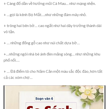
+ Càng đổ dần về hướng mũi Cà Mau… như mạng nhện.
+ …gọi là kênh Bọ Mắt….như những đám mây nhỏ.
+ trông hai bên bờ… cao ngất như hai dãy trường thành dài
vô tận.
+ … những đống gỗ cao như núi chất dựa bờ…
+…những ngôi nhà bè ánh đèn măng sông… như những khu
phố nổi….
+ … Đã điểm tô cho Năm Căn một màu sắc độc đáo, hơn tất
cả các xóm chợ…