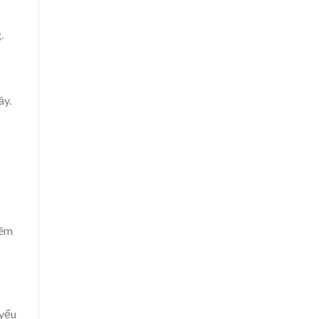
.
ây.
đêm
 yếu