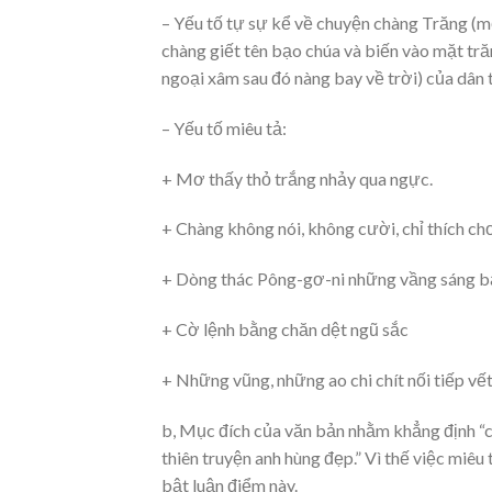
– Yếu tố tự sự kể về chuyện chàng Trăng (m
chàng giết tên bạo chúa và biến vào mặt tr
ngoại xâm sau đó nàng bay về trời) của dân 
– Yếu tố miêu tả:
+ Mơ thấy thỏ trắng nhảy qua ngực.
+ Chàng không nói, không cười, chỉ thích ch
+ Dòng thác Pông-gơ-ni những vầng sáng b
+ Cờ lệnh bằng chăn dệt ngũ sắc
+ Những vũng, những ao chi chít nối tiếp vế
b, Mục đích của văn bản nhằm khẳng định “c
thiên truyện anh hùng đẹp.” Vì thế việc miêu
bật luận điểm này.