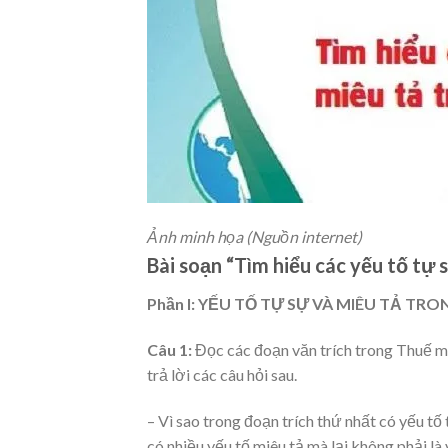
Ảnh minh họa (Nguồn internet)
Bài soạn “Tìm hiểu các yếu tố tự 
Phần I: YẾU TỐ TỰ SỰ VÀ MIÊU TẢ TR
Câu 1:
Đọc các đoạn văn trích trong Thuế m
trả lời các câu hỏi sau.
– Vì sao trong đoạn trích thứ nhất có yếu tố
có nhiều yếu tố miêu tả mà lại không phải là