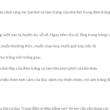
n cảnh sáng tác bài thơ và tâm trạng của nhà thơ trong đêm trăng
suốt bao la, huyền ảo, vỗ về. Ngay bên cửa sổ, lồng trong bóng c
, muốn thưởng thức, muốn chan hòa, muốn giãi bày, bộc lộ.
ho trăng mời trăng giục.
ảnh đẹp của đêm trăng và tâm hồn phơi phới của thi nhân.
a hiểu thêm tình cảm của Bác dành cho thiên nhiên, cho ánh trăng 
ủa bài ca dao Trong đầm gì đẹp bằng sen” thì em cần vận dụng các