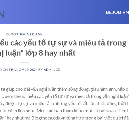
BEJOB.V
BLOGTHOCA.EDU.VN
ểu các yếu tố tự sự và miêu tả trong
ị luận” lớp 8 hay nhất
D ON
THÁNG 9 19, 2024
BY
ADMINCD
tả giúp cho bài văn nghị luận thêm sống động, giàu hình ảnh, hấp 
m
… xem thêm…
hiểu các yếu tố tự sự và miêu tả trong văn nghị luận
thấy được tự sự và miêu tả là những yếu tố rất cần thiết đồng thời 
 một cách linh hoạt. Mời các bạn tham khảo một số bài soạn “Tìm 
luận” hay nhất mà Blogthoca.edu.vn tổng hợp trong bài viết dưới đ