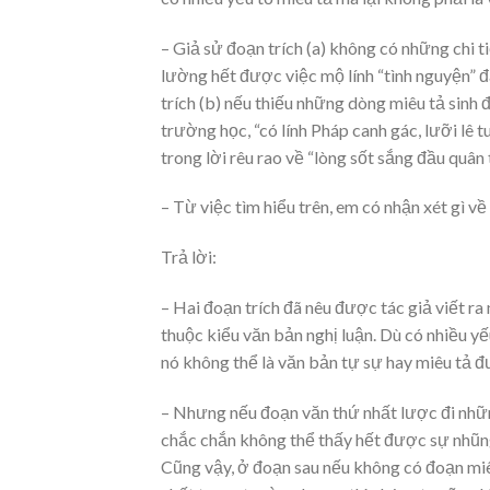
– Giả sử đoạn trích (a) không có những chi tiế
lường hết được việc mộ lính “tình nguyện” 
trích (b) nếu thiếu những dòng miêu tả sinh 
trường học, “có lính Pháp canh gác, lưỡi lê tu
trong lời rêu rao về “lòng sốt sắng đầu quâ
– Từ việc tìm hiểu trên, em có nhận xét gì về
Trả lời:
– Hai đoạn trích đã nêu được tác giả viết r
thuộc kiểu văn bản nghị luận. Dù có nhiều yế
nó không thể là văn bản tự sự hay miêu tả đ
– Nhưng nếu đoạn văn thứ nhất lược đi những 
chắc chắn không thể thấy hết được sự nhũng 
Cũng vậy, ở đoạn sau nếu không có đoạn miêu