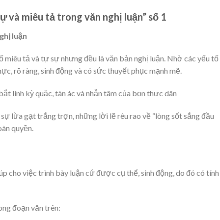
sự và miêu tả trong văn nghị luận” số 1
ghị luận
 tố miêu tả và tự sự nhưng đều là văn bản nghị luận. Nhờ các yếu tố
hực, rõ ràng, sinh động và có sức thuyết phục mạnh mẽ.
bắt lính kỳ quặc, tàn ác và nhẫn tâm của bọn thực dân
 sự lừa gạt trắng trợn, những lời lẽ rêu rao về “lòng sốt sắng đầu
oàn quyền.
p cho việc trình bày luận cứ được cụ thể, sinh động, do đó có tính
ong đoạn văn trên: