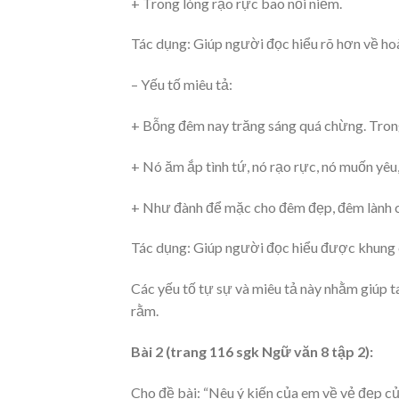
+ Trong lòng rạo rực bao nỗi niềm.
Tác dụng: Giúp người đọc hiểu rõ hơn về hoà
– Yếu tố miêu tả:
+ Bỗng đêm nay trăng sáng quá chừng. Trong 
+ Nó ăm ắp tình tứ, nó rạo rực, nó muốn yêu
+ Như đành để mặc cho đêm đẹp, đêm lành c
Tác dụng: Giúp người đọc hiểu được khung c
Các yếu tố tự sự và miêu tả này nhằm giúp t
rằm.
Bài 2 (trang 116 sgk Ngữ văn 8 tập 2):
Cho đề bài: “Nêu ý kiến của em về vẻ đẹp c