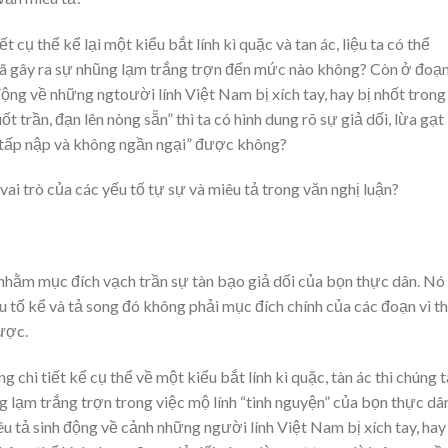
t cụ thể kể lại một kiểu bắt lính kì quặc và tan ác, liệu ta có thể
đã gây ra sự nhũng lạm trắng trợn đến mức nào không? Còn ở đoạ
động về những ngtoười lính Việt Nam bị xích tay, hay bị nhốt trong
ốt trần, đạn lên nòng sẵn” thì ta có hình dung rõ sự giả dối, lừa gạt
n tấp nập và không ngần ngại” được không?
 vai trò của các yếu tố tự sự và miêu tả trong văn nghị luận?
a nhằm mục đích vạch trần sự tàn bạo giả dối của bọn thực dân. Nó
u tố kể và tả song đó không phải mục đích chính của các đoạn vì t
ược.
chi tiết kể cụ thể về một kiểu bắt lính kì quặc, tàn ác thì chúng t
lạm trắng trợn trong việc mộ lính “tình nguyện” của bọn thực dân
 tả sinh động về cảnh những người lính Việt Nam bị xích tay, hay