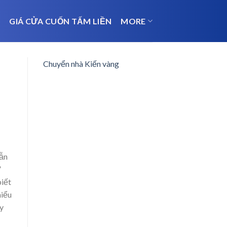
N
GIÁ CỬA CUỐN TẤM LIỀN
MORE
Chuyển nhà Kiến vàng
dẫn
”
biết
hiểu
ây