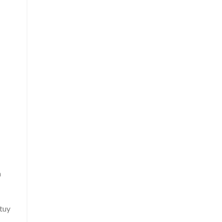
à
 tuy