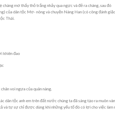
ẹ chàng mơ thấy thỏ trắng nhảy qua ngực và đẻ ra chàng, sau đó
ăng) của dân tộc Mơ- nông và chuyện Nàng Han (có công đánh giặ
tộc Thái.
ơi khiên đao
ạc
t chân voi ngựa của quân nàng.
ác dân tộc anh em trên đất nước chúng ta đã sáng tạo ra muôn và
 tả và tự sự chỉ được dùng khi những yếu tố đó có lợi cho việc làm 