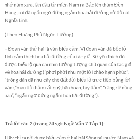
nhớ năm xưa, lần đầu từ miền Nam ra Bắc lên thăm Đền
Hùng, tôi đã ngẩn ngơ đứng ngắm hoa hải đường nở đỏ núi
Nghĩa Linh.
(Theo Hoàng Phủ Ngọc Tường)
– Đoạn văn thứ hai là văn biểu cảm. Vì đoạn văn đã bộc lộ
tình cảm thích hoa hải đường của tác giả. Sự yêu thích đó
được biểu lộ qua cái nhìn tưởng tượng chủ quan của tác giả
về hoa hải dường (“phơi phới như một lời chào hạnh phúc”,
“trông dân dã như cây chè đất đỏ) biểu lộ trực tiếp bằng lời
văn (“màu đỏ thắm rất quý, hân hoan, tay đắm”, “rạng rỡ nồng
nàn”, “ngẩn ngơ đứng ngắm hoa hải đường”).
Trả lời câu 2 (trang 74 sgk Ngữ Văn 7 Tập 1):
Hãy chỉ ra nội dung biểu cảm ở hai bài Sông núi nước Nam và