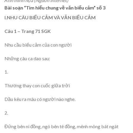
Ảnh minh họa (Nguồn internet)
Bài soạn “Tìm hiểu chung về văn biểu cảm” số 3
I.NHU CÂU BIỂU CẢM VÀ VĂN BIỂU CẢM
Câu 1 – Trang 71 SGK
Nhu cầu biểu cảm của con người
Những câu ca dao sau:
1.
Thương thay con cuốc giữa trời
Dầu kêu ra máu có người nào nghe.
2.
Đứng bên ni đồng, ngó bên tê đồng, mênh mông bát ngát