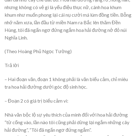
nhưng không có vẻ gì là yểu điệu thục nữ, cánh hoa khum
khum như muốn phong lại cái nụ cười má lúm đồng tiền. Bỗng
nhớ năm xưa, lần đầu từ miền Nam ra Bắc lên thăm Đền
Hùng, tôi đã ngẩn ngơ đứng ngắm hoa hải đường nở đỏ núi
Nghĩa Linh.
(Theo Hoàng Phủ Ngọc Tường)
Trả lời
– Hai đoạn văn, đoạn 1 không phải là văn biểu cảm, chỉ miêu
tra hoa hải đường dưới góc độ sinh học.
– Đoạn 2 có giá trị biểu cảm vì:
Nhà văn bộc lộ sự yêu thích của mình đối với hoa hải đường
“từ cổng vào, lần nào tôi cũng phải dừng lại ngắm những cây
hải đường”, “Tôi đã ngẩn ngơ đứng ngắm”.