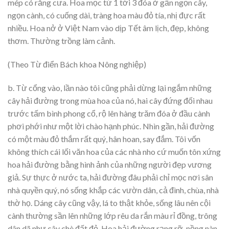
mép có răng cưa. Hoa mọc từ 1 tới 3 đóa ở gần ngọn cây,
ngọn cành, có cuống dài, tràng hoa màu đỏ tía, nhị đực rất
nhiều. Hoa nở ở Việt Nam vào dịp Tết âm lịch, đẹp, không
thơm. Thường trồng làm cảnh.
(Theo Từ điển Bách khoa Nông nghiệp)
b. Từ cổng vào, lần nào tôi cũng phải dừng lại ngắm những
cây hải đường trong mùa hoa của nó, hai cây đứng đối nhau
trước tấm bình phong cổ, rộ lên hàng trăm đóa ở đầu cành
phơi phới như một lời chào hạnh phúc. Nhìn gần, hải đường
có một màu đỏ thắm rất quý, hân hoan, say đắm. Tôi vốn
không thích cái lối văn hoa của các nhà nho cứ muốn tôn xứng
hoa hải đường bằng hình ảnh của những người đẹp vương
giả. Sự thực ở nước ta, hải đường đâu phải chỉ mọc nơi sân
nhà quyền quý, nó sống khắp các vườn dân, cả đình, chùa, nhà
thờ họ. Dáng cây cũng vậy, lá to thật khỏe, sống lâu nên cội
cành thường sần lên những lớp rêu da rắn màu rỉ đồng, trông
dân dã như cây chè đất đỏ. Hoa hải đường rạng rỡ, nồng nàn,