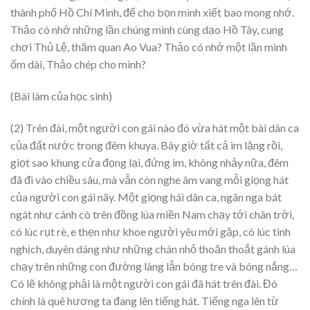
thành phố Hồ Chí Minh, để cho bọn mình xiết bao mong nhớ.
Thảo có nhớ những lần chúng mình cùng dạo Hồ Tây, cung
chơi Thủ Lệ, thăm quan Ao Vua? Thảo có nhớ một lần mình
ốm dài, Thảo chép cho mình?
(Bài làm của học sinh)
(2) Trên đài, một người con gái nào đó vừa hát một bài dân ca
của đất nước trong đêm khuya. Bây giờ tất cả im lặng rồi,
giọt sao khung cửa đọng lại, đứng im, không nhảy nữa, đêm
đã đi vào chiều sâu, mà vẫn còn nghe âm vang mỗi giọng hát
của người con gái nãy. Một giọng hái dân ca, ngân nga bát
ngát như cánh cò trên đồng lúa miền Nam chạy tới chân trời,
có lúc rụt rè, e thẹn như khoe người yêu mới gặp, có lúc tinh
nghịch, duyên dáng như những chán nhỏ thoăn thoắt gánh lúa
chạy trên những con đường làng lẫn bóng tre và bóng nắng…
Có lẽ không phải là một người con gái đã hát trên đài. Đó
chính là quê hương ta đang lên tiếng hát. Tiếng nga lên từ