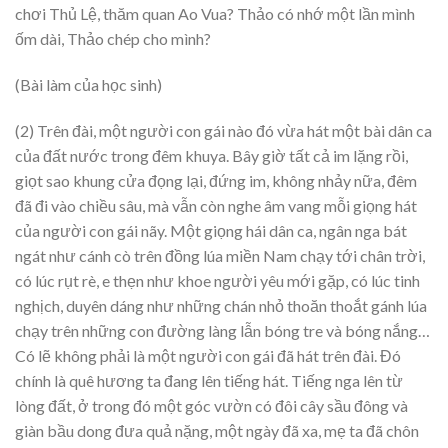
chơi Thủ Lệ, thăm quan Ao Vua? Thảo có nhớ một lần mình
ốm dài, Thảo chép cho mình?
(Bài làm của học sinh)
(2) Trên đài, một người con gái nào đó vừa hát một bài dân ca
của đất nước trong đêm khuya. Bây giờ tất cả im lặng rồi,
giọt sao khung cửa đọng lại, đứng im, không nhảy nữa, đêm
đã đi vào chiều sâu, mà vẫn còn nghe âm vang mỗi giọng hát
của người con gái nãy. Một giọng hái dân ca, ngân nga bát
ngát như cánh cò trên đồng lúa miền Nam chạy tới chân trời,
có lúc rụt rè, e thẹn như khoe người yêu mới gặp, có lúc tinh
nghịch, duyên dáng như những chán nhỏ thoăn thoắt gánh lúa
chạy trên những con đường làng lẫn bóng tre và bóng nắng…
Có lẽ không phải là một người con gái đã hát trên đài. Đó
chính là quê hương ta đang lên tiếng hát. Tiếng nga lên từ
lòng đất, ở trong đó một góc vườn có đôi cây sầu đông và
giàn bầu dong đưa quả nặng, một ngày đã xa, mẹ ta đã chôn