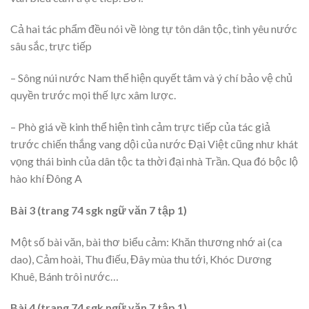
Cả hai tác phẩm đều nói về lòng tự tôn dân tộc, tình yêu nước
sâu sắc, trực tiếp
– Sông núi nước Nam thể hiện quyết tâm và ý chí bảo vệ chủ
quyền trước mọi thế lực xâm lược.
– Phò giá về kinh thể hiện tình cảm trực tiếp của tác giả
trước chiến thắng vang dội của nước Đại Việt cũng như khát
vọng thái bình của dân tộc ta thời đại nhà Trần. Qua đó bộc lộ
hào khí Đông A
Bài 3 (trang 74 sgk ngữ văn 7 tập 1)
Một số bài văn, bài thơ biểu cảm: Khăn thương nhớ ai (ca
dao), Cảm hoài, Thu điếu, Đây mùa thu tới, Khóc Dương
Khuê, Bánh trôi nước…
Bài 4 (trang 74 sgk ngữ văn 7 tập 1)