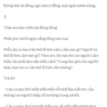
Đứng bên tê đồng, ngó bên ni đồng, bát ngát mênh mông.
3.
Thân em như chẽn lúa đòng đòng
Phất phơ dưới ngọn nắng hồng ban mai.
Mỗi câu ca dao trên thổ lộ tình cảm, cảm xúc gì? Người ta
thổ lộ tình cảm làm gì? Theo em, khi nào thì con người cảm
thấy cần phải làm văn biểu cảm? Trong thư gửi cho người
thân, bạn bè có cần thổ lộ tình cảm không?
Trả lời
– Câu ca dao thứ nhất biểu hiện nỗi khổ đau bất lực của
những con người thấp cổ bé họng trong xã hội.
– Câu ca dao thứ hai biểu hiện xúc về một niềm hạnh phúc