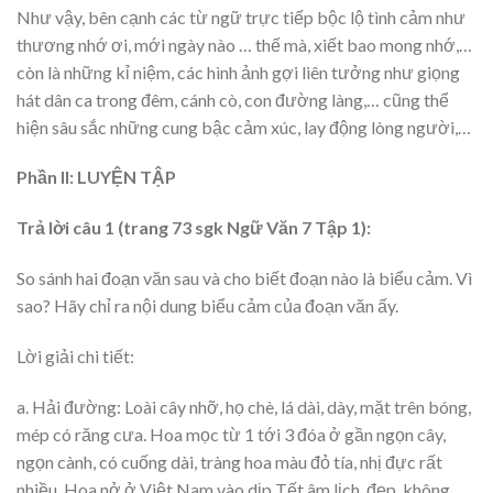
Như vậy, bên cạnh các từ ngữ trực tiếp bộc lộ tình cảm như
thương nhớ ơi, mới ngày nào … thế mà, xiết bao mong nhớ,…
còn là những kỉ niệm, các hình ảnh gợi liên tưởng như giọng
hát dân ca trong đêm, cánh cò, con đường làng,… cũng thể
hiện sâu sắc những cung bậc cảm xúc, lay động lòng người,…
Phần II: LUYỆN TẬP
Trả lời câu 1 (trang 73 sgk Ngữ Văn 7 Tập 1):
So sánh hai đoạn văn sau và cho biết đoạn nào là biểu cảm. Vì
sao? Hãy chỉ ra nội dung biểu cảm của đoạn văn ấy.
Lời giải chi tiết:
a. Hải đường: Loài cây nhỡ, họ chè, lá dài, dày, mặt trên bóng,
mép có răng cưa. Hoa mọc từ 1 tới 3 đóa ở gần ngọn cây,
ngọn cành, có cuống dài, tràng hoa màu đỏ tía, nhị đực rất
nhiều. Hoa nở ở Việt Nam vào dịp Tết âm lịch, đẹp, không