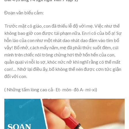
Đoạn văn biểu cảm:
Trước mặt cô giáo, con đã thiếu lễ độ với mẹ. Việc như thế
không bao giờ con được tái phạm nữa. En ri cô của bố ạ! Sự
hỗn láo của con như một nhát dao nhát dao đâm vào tim bố
vậy! Bố nhớ, cách mấy năm, mẹ đã phải thức suốt đêm, cúi
mình trên chiếc nôi trông chừng hơi thở hổn hển của con,
quằn quại vì nỗi lo sợ, khóc nức nở khi nghĩ rằng có thể mất
con!… Nhớ lại điều ấy, bố không thể nén được cơn tức giận
đối với con.
( Những tấm lòng cao cả- Et- môn- đô A- mi-xi)