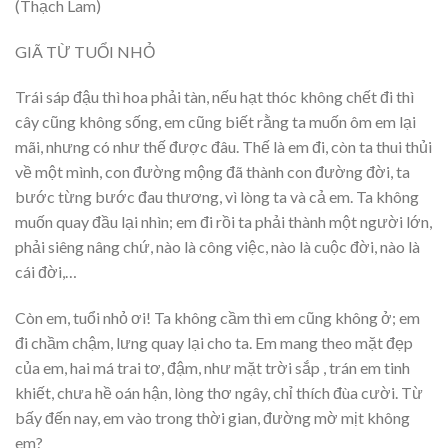
(Thạch Lam)
GIÃ TỪ TUỔI NHỎ
Trái sáp đậu thì hoa phải tàn, nếu hạt thóc không chết đi thì
cây cũng không sống, em cũng biết rằng ta muốn ôm em lại
mãi, nhưng có như thế được đâu. Thế là em đi, còn ta thui thủi
về một mình, con đường mộng đã thành con đường đời, ta
bước từng bước đau thương, vì lòng ta và cả em. Ta không
muốn quay đầu lại nhìn; em đi rồi ta phải thành một người lớn,
phải siêng nâng chứ, nào là công việc, nào là cuộc đời, nào là
cái đời,…
Còn em, tuổi nhỏ ơi! Ta không cầm thì em cũng không ở; em
đi chầm chậm, lưng quay lại cho ta. Em mang theo mặt đẹp
của em, hai má trai tơ, đậm, như mặt trời sắp , trán em tinh
khiết, chưa hề oán hận, lòng thơ ngây, chỉ thích đùa cười. Từ
bấy đến nay, em vào trong thời gian, đường mờ mịt không
em?