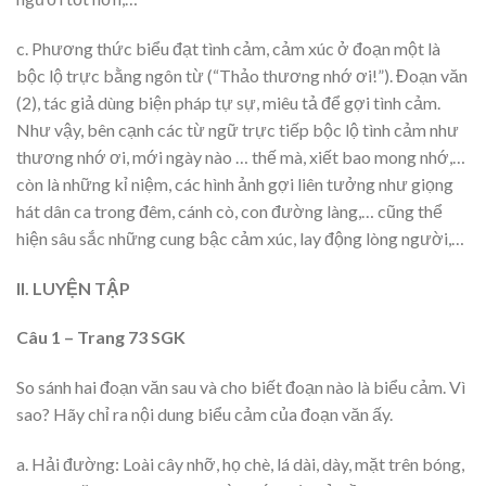
c. Phương thức biểu đạt tình cảm, cảm xúc ở đoạn một là
bộc lộ trực bằng ngôn từ (“Thảo thương nhớ ơi!”). Đoạn văn
(2), tác giả dùng biện pháp tự sự, miêu tả để gợi tình cảm.
Như vậy, bên cạnh các từ ngữ trực tiếp bộc lộ tình cảm như
thương nhớ ơi, mới ngày nào … thế mà, xiết bao mong nhớ,…
còn là những kỉ niệm, các hình ảnh gợi liên tưởng như giọng
hát dân ca trong đêm, cánh cò, con đường làng,… cũng thể
hiện sâu sắc những cung bậc cảm xúc, lay động lòng người,…
II. LUYỆN TẬP
Câu 1 – Trang 73 SGK
So sánh hai đoạn văn sau và cho biết đoạn nào là biểu cảm. Vì
sao? Hãy chỉ ra nội dung biểu cảm của đoạn văn ấy.
a. Hải đường: Loài cây nhỡ, họ chè, lá dài, dày, mặt trên bóng,