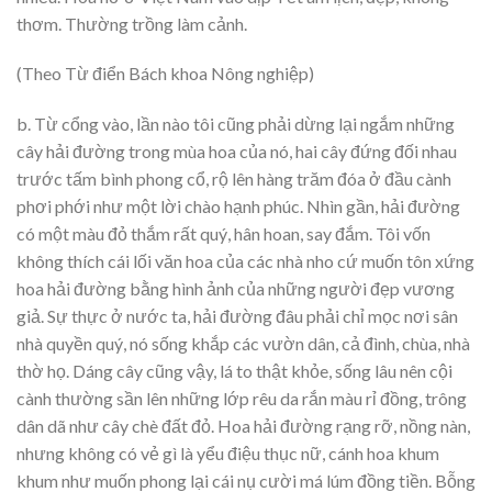
thơm. Thường trồng làm cảnh.
(Theo Từ điển Bách khoa Nông nghiệp)
b. Từ cổng vào, lần nào tôi cũng phải dừng lại ngắm những
cây hải đường trong mùa hoa của nó, hai cây đứng đối nhau
trước tấm bình phong cổ, rộ lên hàng trăm đóa ở đầu cành
phơi phới như một lời chào hạnh phúc. Nhìn gần, hải đường
có một màu đỏ thắm rất quý, hân hoan, say đắm. Tôi vốn
không thích cái lối văn hoa của các nhà nho cứ muốn tôn xứng
hoa hải đường bằng hình ảnh của những người đẹp vương
giả. Sự thực ở nước ta, hải đường đâu phải chỉ mọc nơi sân
nhà quyền quý, nó sống khắp các vườn dân, cả đình, chùa, nhà
thờ họ. Dáng cây cũng vậy, lá to thật khỏe, sống lâu nên cội
cành thường sần lên những lớp rêu da rắn màu rỉ đồng, trông
dân dã như cây chè đất đỏ. Hoa hải đường rạng rỡ, nồng nàn,
nhưng không có vẻ gì là yểu điệu thục nữ, cánh hoa khum
khum như muốn phong lại cái nụ cười má lúm đồng tiền. Bỗng