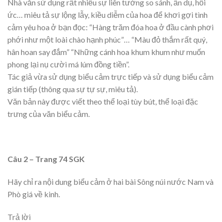
Nhà văn sử dụng rất nhiều sự liên tưởng so sánh, ẩn dụ, hồi
ức… miêu tả sự lộng lẫy, kiều diễm của hoa để khơi gợi tình
cảm yêu hoa ở bạn đọc: “Hàng trăm đóa hoa ở đầu cành phơi
phới như một loài chào hạnh phúc”… “Màu đỏ thắm rất quý,
hân hoan say đắm” “Những cánh hoa khum khum như muốn
phong lại nụ cười má lúm đồng tiền”.
Tác giả vừa sử dụng biểu cảm trực tiếp và sử dụng biểu cảm
gián tiếp (thông qua sự tự sự, miêu tả).
Văn bản này được viết theo thể loại tùy bút, thể loại đặc
trưng của văn biểu cảm.
Câu 2 – Trang 74 SGK
Hãy chỉ ra nội dung biểu cảm ở hai bài Sông núi nước Nam và
Phò giá về kinh.
Trả lời