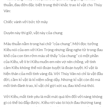
thuẫn, đau đớn đặc biệt trong thời khắc trao kỉ vật cho Thúy
Vân:
Chiếc vành với bức tờ mây
Duyên này thì giữ, vật này của chung
Mâu thuẫn nằm trong hai chữ “của chung”. Mới đọc tưởng
Kiều nói của em với Kim Trọng nhưng lắng nghe từ trong đau
khổ của con tim rớm máu sẽ thấy “của chung” có một phần
của Kiều, về lí trí Kiều muốn em nên vợ nên chồng, về tình
cảm Kiều không thể nói đoạn tuyệt là đoạn tuyệt. Kỉ vật là
hiện thân của mối tình vàng đá. Với Thúy Vân nó chỉ là vật đầu
đời, cầm kỉ vật là kỉ niệm sống dậy. Nhưng kỉ vật còn đó mà
mối tình đành trao, kỉ vật chỉ gợi xót xa, đau khổ mà thôi.
Với Kiều, mất tình yêu là mất mát quá lớn đối với nàng không
gì có thể bù đắp được. Kiều rơi vào bi kịch đau thương tang