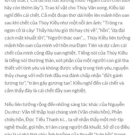
hãy còn thơm lây”). Trao kỉ vật cho Thúy Vân xong, Kiều lại
nghĩ đến cái chết. Cả một đoạn thơ dài hiện lên mảnh hồn oan
sau khi chết của Thúy Kiều như một nỗi ám ảnh: “Trông ra
ngọn cỏ lá cây/ Thấy hiu hiu gió thì hay chị về”, “hồn”, “dạ đài
cách mặt khuất lời”, “Người thác oan”… Thúy Kiều liên tưởng
mảnh hồn oan của mình với hồn ma Đạm Tiên và dự cảm cái
chết của mình cũng đầy oan nghiệt. Tiếng nói của Thúy Kiều
là tiếng nói thương thân, xót phận của một người con gái tha
thiết với tình yêu và không được sống trong tình yêu, nguyện
thủy chung với mối tình đầu mà đành chấp nhận “đứt gánh
tương tư”, “trâm gãy gương tan”. Kiều nghĩ đến cái chết và
cảm thấy đây là cái chết đầy oan nghiệt.
Nếu liên tưởng rộng đến những sáng tác khác của Nguyễn
Du như: Văn tế thập loại chúng sinh (Văn chiêu hồn), Phản
chiêu hồn, Đọc Tiểu Thanh kí… ta sẽ nhận thấy một mô-tip
nghệ thuật, gọi hồn, tri âm cùng người đã khuất. Sở dĩ có điều
này là vì nhà thơ chịu ảnh hưởng của thuyết “luân hồi” trong