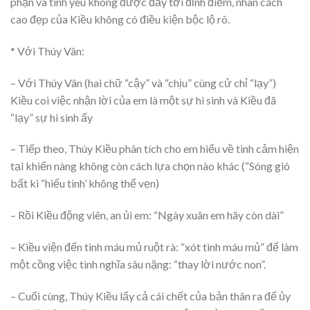
phận và tình yêu không được đẩy tới đỉnh điểm, nhân cách
cao đẹp của Kiều không có điều kiện bộc lộ rõ.
* Với Thúy Vân:
– Với Thúy Vân (hai chữ “cậy” và “chịu” cùng cử chỉ “lạy”)
Kiều coi việc nhận lời của em là một sự hi sinh và Kiều đã
“lạy” sự hi sinh ấy
– Tiếp theo, Thúy Kiều phân tích cho em hiểu về tình cảm hiện
tại khiến nàng không còn cách lựa chọn nào khác (“Sóng gió
bất ki “hiếu tình’ không thể vẹn)
– Rồi Kiều động viên, an ủi em: “Ngày xuân em hãy còn dài”
– Kiều viện đến tình máu mủ ruột rà: “xót tình máu mủ” để làm
một cồng việc tình nghĩa sâu nặng: “thay lời nước non”.
– Cuối cùng, Thúy Kiều lấy cả cái chết của bản thân ra để ủy