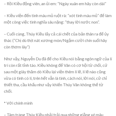
– Rồi Kiều động viên, an ủi em: “Ngày xuân em hãy còn dài”
– Kiều viện đến tình máu mủ ruột rà: “xót tình máu mủ” để làm
một công việc tình nghĩa sâu nặng: “thay lời nước non”.
– Cuối cùng, Thúy Kiều lấy cả cái chết của bản thân ra để ủy
thác (“Chị dù thịt nát xương mòn/Ngậm cười chín suối hãy
còn thơm lây”)
Như vậy, Nguyễn Du đã để cho Kiều nói bằng ngôn ngữ của lí
trí còn rất tỉnh táo. Kiều không để Vân có cơ hội từ chối, cứ
sau một giây thăm dò Kiều lại viện thêm lí lẽ, lí lẽ nào cũng
vừa có tình có lí, trên hết vẫn là tình, cách nói, lời nói, cử chỉ
thiết tha, cầu khẩu như vậy khiến Thúy Vân không thể từ
chối.
* Với chính mình
– Tâm trạng Thúy Kiều phải trải qua những giằng xé mâu