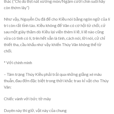
thác (“Chị dù thịt nát xương mòn/Ngậm cười chín suối hãy
còn thơm lây”)
Như vậy, Nguyễn Du đã để cho Kiều nói bằng ngôn ngữ của lí
trí còn rất tỉnh táo. Kiều không để Vân có cơ hội từ chối, cứ
sau một giây thăm dò Kiều lại viện thêm lí lẽ, lí lẽ nào cũng
vừa có tình có lí, trên hết vẫn là tình, cách nói, lời nói, cử chỉ
thiết tha, cầu khẩu như vậy khiến Thúy Vân không thể từ
chối.
* Với chính mình
– Tâm trạng Thúy Kiều phải trải qua những giằng xé mâu
thuẫn, đau đớn đặc biệt trong thời khắc trao kỉ vật cho Thúy
Vân:
Chiếc vành với bức tờ mây
Duyên này thì giữ, vật này của chung