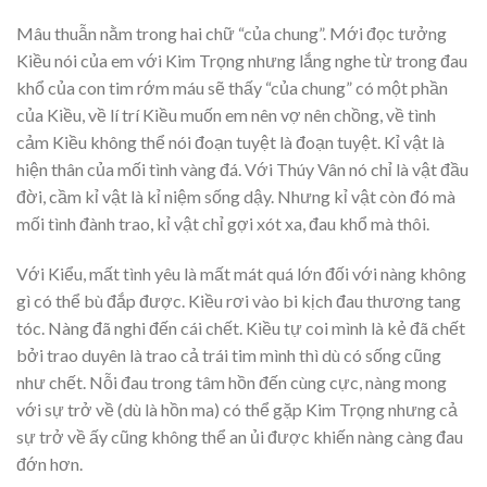
Mâu thuẫn nằm trong hai chữ “của chung”. Mới đọc tưởng
Kiều nói của em với Kim Trọng nhưng lắng nghe từ trong đau
khổ của con tim rớm máu sẽ thấy “của chung” có một phần
của Kiều, về lí trí Kiều muốn em nên vợ nên chồng, về tình
cảm Kiều không thể nói đoạn tuyệt là đoạn tuyệt. Kỉ vật là
hiện thân của mối tình vàng đá. Với Thúy Vân nó chỉ là vật đầu
đời, cầm kỉ vật là kỉ niệm sống dậy. Nhưng kỉ vật còn đó mà
mối tình đành trao, kỉ vật chỉ gợi xót xa, đau khổ mà thôi.
Với Kiểu, mất tình yêu là mất mát quá lớn đối với nàng không
gì có thể bù đắp được. Kiều rơi vào bi kịch đau thương tang
tóc. Nàng đã nghi đến cái chết. Kiều tự coi mình là kẻ đã chết
bởi trao duyên là trao cả trái tim mình thì dù có sống cũng
như chết. Nỗi đau trong tâm hồn đến cùng cực, nàng mong
với sự trở về (dù là hồn ma) có thể gặp Kim Trọng nhưng cả
sự trở về ấy cũng không thể an ủi được khiến nàng càng đau
đớn hơn.