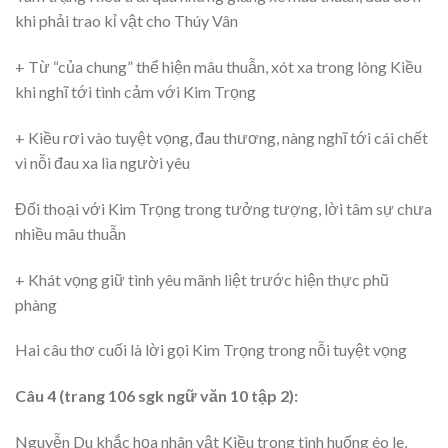
khi phải trao kỉ vật cho Thúy Vân
+ Từ “của chung” thể hiện mâu thuẫn, xót xa trong lòng Kiều
khi nghĩ tới tình cảm với Kim Trọng
+ Kiều rơi vào tuyệt vọng, đau thương, nàng nghĩ tới cái chết
vì nỗi đau xa lìa người yêu
Đối thoại với Kim Trọng trong tưởng tượng, lời tâm sự chưa
nhiều mâu thuẫn
+ Khát vọng giữ tình yêu mãnh liệt trước hiện thực phũ
phàng
Hai câu thơ cuối là lời gọi Kim Trọng trong nỗi tuyệt vọng
Câu 4 (trang 106 sgk ngữ văn 10 tập 2):
Nguyễn Du khắc họa nhân vật Kiều trong tình huống éo le,