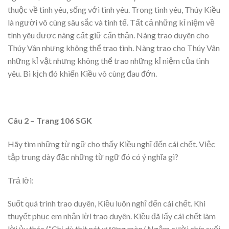
thuộc về tình yêu, sống với tình yêu. Trong tình yêu, Thúy Kiều
là người vô cùng sâu sắc và tinh tế. Tất cả những kỉ niệm về
tình yêu được nàng cất giữ cẩn thận. Nàng trao duyên cho
Thúy Vân nhưng không thể trao tình. Nàng trao cho Thúy Vân
những kỉ vật nhưng không thể trao những kỉ niệm của tình
yêu. Bi kịch đó khiến Kiều vô cùng đau đớn.
Câu 2 – Trang 106 SGK
Hãy tìm những từ ngữ cho thấy Kiều nghĩ đến cái chết. Việc
tập trung dày đặc những từ ngữ đó có ý nghĩa gì?
Trả lời:
Suốt quá trình trao duyên, Kiều luôn nghĩ đến cái chết. Khi
thuyết phục em nhận lời trao duyên. Kiều đã lấy cái chết làm
lời ủy thác (“Chị dù thịt nát xương mòn/ Ngậm cười chín suối