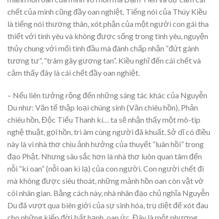
chết của mình cũng đầy oan nghiệt. Tiếng nói của Thúy Kiều
là tiếng nói thương thân, xót phận của một người con gái tha
thiết với tình yêu và không được sống trong tình yêu, nguyện
thủy chung với mối tình đầu mà đành chấp nhận “đứt gánh
tương tư”, “trâm gãy gương tan”. Kiều nghĩ đến cái chết và
cảm thấy đây là cái chết đầy oan nghiệt.
– Nếu liên tưởng rộng đến những sáng tác khác của Nguyễn
Du như: Văn tế thập loại chúng sinh (Văn chiêu hồn), Phản
chiêu hồn, Độc Tiểu Thanh kí… ta sẽ nhận thấy một mô-tip
nghệ thuật, gọi hồn, tri âm cùng người đã khuất. Sở dĩ có điều
này là vì nhà thơ chịu ảnh hưởng của thuyết “luân hồi” trong
đạo Phật. Nhưng sâu sắc hơn là nhà thơ luôn quan tâm đến
nỗi “kì oan” (nỗi oan kì lạ) của con người. Con người chết đi
mà không được siêu thoát, những mảnh hồn oan còn vật vờ
cõi nhân gian. Bằng cách này, nhà nhân đạo chủ nghĩa Nguyễn
Du đã vượt qua biên giới của sự sinh hóa, trụ diệt để xót đau
cho những kiếp đời bất hạnh, oan ức. Đây là một phương