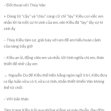
– Đối thoại với Thúy Vân
+ Dùng từ “cậy” và “chịu” cùng cử chỉ “lạy” Kiều coi việc em
nhận lời là một sự hi sinh của em, nên Kiều đã “lạy” lấy sự hi
sinh ấy
– Thúy Kiều tâm sự, giãi bày với em để em hiểu hoàn cảnh
của nàng bấy giờ
– Kiều an ủi, động viên em và nhắc tới tình nghĩa chị em, thân
thiết để nhờ cậy em
→ Nguyễn Du để Kiều thể hiện bằng ngôn ngữ lí trí, Kiều đưa
ra lập luận vừa có lí, vừa có tình, khẩn thiết khiến Vân không
thể từ chối
– Với bản thân
Tâm trạng Kiều trải qua những giằng xé mâu thuẫn, đau đớn