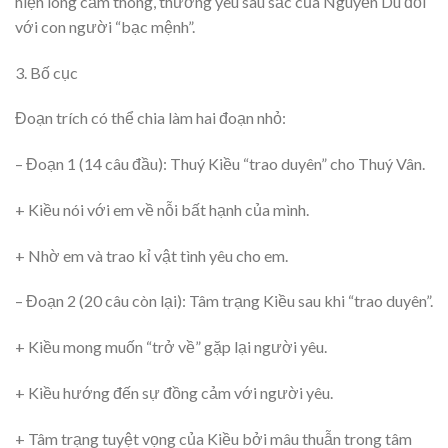
hiện lòng cảm thông, thương yêu sâu sắc của Nguyễn Du đối
với con người “bạc mệnh”.
3. Bố cục
Đoạn trích có thể chia làm hai đoạn nhỏ:
– Đoạn 1 (14 câu đầu): Thuý Kiều “trao duyên” cho Thuý Vân.
+ Kiều nói với em về nỗi bất hạnh của mình.
+ Nhờ em và trao kỉ vật tình yêu cho em.
– Đoạn 2 (20 câu còn lại): Tâm trạng Kiều sau khi “trao duyên”.
+ Kiều mong muốn “trở về” gặp lại người yêu.
+ Kiều hướng đến sự đồng cảm với người yêu.
+ Tâm trạng tuyệt vọng của Kiều bởi mâu thuẫn trong tâm