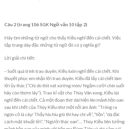
Câu 2 (trang 106 SGK Ngữ văn 10 tập 2)
Hãy tìm những từ ngữ cho thấy Kiều nghĩ đến cái chết. Việc
tập trung dày đặc những từ ngữ đó có ý nghĩa gì?
Lời giải chi tiết:
– Suốt quá trình trao duyên, Kiều luôn nghĩ đến cái chết. Khi
thuyết phục em nhận lời trao duyên. Kiều đã lấy cái chết làm
lời ủy thác (“Chị dù thịt nát xương mòn/ Ngậm cười chín suối
hãy còn thơm lây”). Trao kỉ vật cho Thúy Vân xong, Kiều lại
nghĩ đến cái chết. Cả một đoạn thơ dài hiện lên mảnh hồn oan
sau khi chết của Thúy Kiều như một nỗi ám ảnh: “Trông ra
ngọn cỏ lá cây/ Thấy hiu hiu gió thì hay chị về”, “hồn”, “dạ đài
cách mặt khuất lời”, “Người thác oan”… Thúy Kiều liên tưởng
mảnh hồn oan của mình với hồn ma Đạm Tiên và dự cảm cái