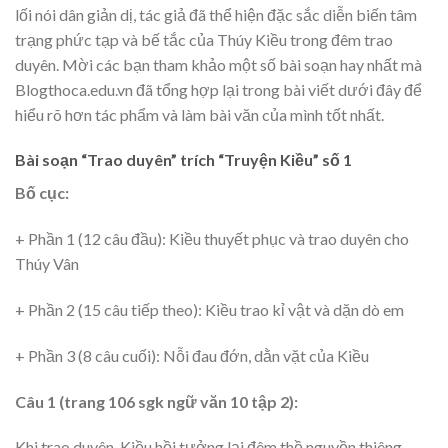
lối nói dân giản dị, tác giả đã thể hiện đặc sắc diễn biến tâm
trạng phức tạp và bế tắc của Thúy Kiều trong đêm trao
duyên. Mời các bạn tham khảo một số bài soạn hay nhất mà
Blogthoca.edu.vn đã tổng hợp lại trong bài viết dưới đây để
hiểu rõ hơn tác phẩm và làm bài văn của mình tốt nhất.
Bài soạn “Trao duyên” trích “Truyện Kiều” số 1
Bố cục:
+ Phần 1 (12 câu đầu): Kiều thuyết phục và trao duyên cho
Thúy Vân
+ Phần 2 (15 câu tiếp theo): Kiều trao kỉ vật và dặn dò em
+ Phần 3 (8 câu cuối): Nỗi đau đớn, dằn vặt của Kiều
Câu 1 (trang 106 sgk ngữ văn 10 tập 2):
Khi trao duyên, Kiều hồi tưởng lại đêm thề nguyền thiêng