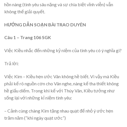
hồn nàng (tình yêu sâu nặng và sự chia biệt vĩnh viễn) vẫn
không thể giải quyết.
HƯỚNG DẪN SOẠN BÀI TRAO DUYÊN
Câu 1 – Trang 106 SGK
Việc Kiều nhắc đến những kỷ niệm của tình yêu có ý nghĩa gì?
Trả lời:
Việc Kim – Kiều hẹn ước Vân không hề biết. Vì vậy mà Kiều
phải kể rõ nguồn cơn cho Vân nghe, nàng kể tha thiết không
hề giấu diếm. Trong khi kể với Thúy Vân, Kiều tưởng như
sống lại với những kỉ niệm tình yêu:
– Cảnh cùng chàng Kim tặng nhau quạt để nhỏ ý ước hẹn
trăm năm (“khi ngày quạt ước”)