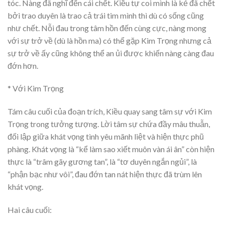
tóc. Nàng đã nghĩ đến cái chết. Kiều tự coi mình là kẻ đã chết
bởi trao duyên là trao cả trái tim mình thì dù có sống cũng
như chết. Nỗi đau trong tâm hồn đến cùng cực, nàng mong
với sự trở về (dù là hồn ma) có thể gặp Kim Trọng nhưng cả
sự trở về ấy cũng không thể an ủi được khiến nàng càng đau
đớn hơn.
* Với Kim Trọng
Tám câu cuối của đoạn trích, Kiều quay sang tâm sự với Kim
Trọng trong tưởng tượng. Lời tâm sự chứa đầy mâu thuẫn,
đối lập giữa khát vọng tình yêu mãnh liệt và hiện thực phũ
phàng. Khát vọng là “kể làm sao xiết muôn vàn ái ân” còn hiện
thực là “trâm gãy gương tan”, là “tơ duyên ngắn ngủi”, là
“phận bạc như vôi”, đau đớn tan nát hiện thực đã trùm lên
khát vọng.
Hai câu cuối: