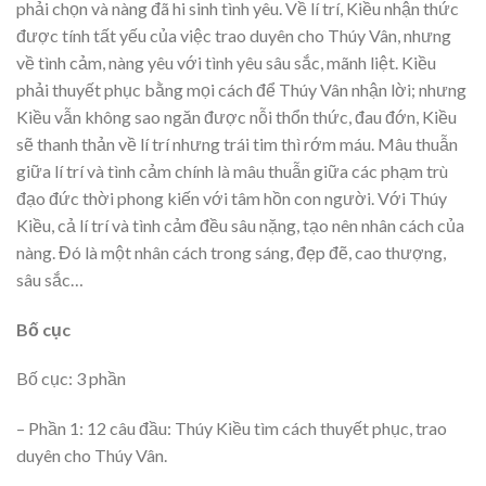
phải chọn và nàng đã hi sinh tình yêu. Về lí trí, Kiều nhận thức
được tính tất yếu của việc trao duyên cho Thúy Vân, nhưng
về tình cảm, nàng yêu với tình yêu sâu sắc, mãnh liệt. Kiều
phải thuyết phục bằng mọi cách để Thúy Vân nhận lời; nhưng
Kiều vẫn không sao ngăn được nỗi thổn thức, đau đớn, Kiều
sẽ thanh thản về lí trí nhưng trái tim thì rớm máu. Mâu thuẫn
giữa lí trí và tình cảm chính là mâu thuẫn giữa các phạm trù
đạo đức thời phong kiến với tâm hồn con người. Với Thúy
Kiều, cả lí trí và tình cảm đều sâu nặng, tạo nên nhân cách của
nàng. Đó là một nhân cách trong sáng, đẹp đẽ, cao thượng,
sâu sắc…
Bố cục
Bố cục: 3 phần
– Phần 1: 12 câu đầu: Thúy Kiều tìm cách thuyết phục, trao
duyên cho Thúy Vân.