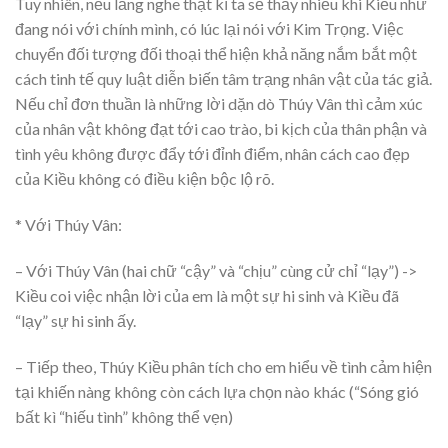
Tuy nhiên, nếu lắng nghe thật kĩ ta sẽ thấy nhiều khi Kiều như
đang nói với chính mình, có lúc lại nói với Kim Trọng. Việc
chuyển đối tượng đối thoại thể hiện khả năng nắm bắt một
cách tinh tế quy luật diễn biến tâm trạng nhân vật của tác giả.
Nếu chỉ đơn thuần là những lời dặn dò Thúy Vân thì cảm xúc
của nhân vật không đạt tới cao trào, bi kịch của thân phận và
tình yêu không được đẩy tới đỉnh điểm, nhân cách cao đẹp
của Kiều không có điều kiện bộc lộ rõ.
* Với Thúy Vân:
– Với Thúy Vân (hai chữ “cậy” và “chịu” cùng cử chỉ “lạy”) ->
Kiều coi việc nhận lời của em là một sự hi sinh và Kiều đã
“lạy” sự hi sinh ấy.
– Tiếp theo, Thúy Kiều phân tích cho em hiểu về tình cảm hiện
tại khiến nàng không còn cách lựa chọn nào khác (“Sóng gió
bất kì “hiếu tình” không thể vẹn)