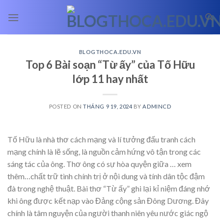
Skip
to
content
BLOGTHOCA.EDU.VN
Top 6 Bài soạn “Từ ấy” của Tố Hữu
lớp 11 hay nhất
POSTED ON
THÁNG 9 19, 2024
BY
ADMINCD
Tố Hữu là nhà thơ cách mạng và lí tưởng đấu tranh cách
mạng chính là lẽ sống, là nguồn cảm hứng vô tận trong các
sáng tác của ông. Thơ ông có sự hòa quyện giữa
… xem
thêm…
chất trữ tình chính trị ở nội dung và tính dân tộc đậm
đà trong nghệ thuật. Bài thơ “Từ ấy” ghi lại kỉ niệm đáng nhớ
khi ông được kết nạp vào Đảng cộng sản Đông Dương. Đây
chính là tâm nguyện của người thanh niên yêu nước giác ngộ