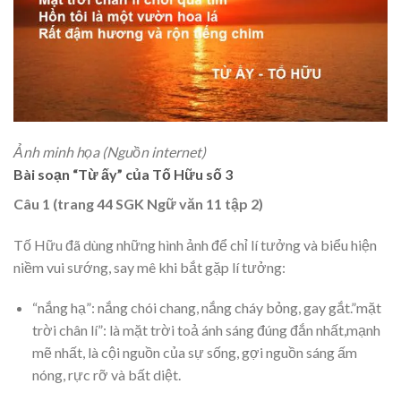
Ảnh minh họa (Nguồn internet)
Bài soạn “Từ ấy” của Tố Hữu số 3
Câu 1 (trang 44 SGK Ngữ văn 11 tập 2)
Tố Hữu đã dùng những hình ảnh để chỉ lí tưởng và biểu hiện
niềm vui sướng, say mê khi bắt gặp lí tưởng:
“nắng hạ”: nắng chói chang, nắng cháy bỏng, gay gắt.”mặt
trời chân lí”: là mặt trời toả ánh sáng đúng đắn nhất,mạnh
mẽ nhất, là cội nguồn của sự sống, gợi nguồn sáng ấm
nóng, rực rỡ và bất diệt.