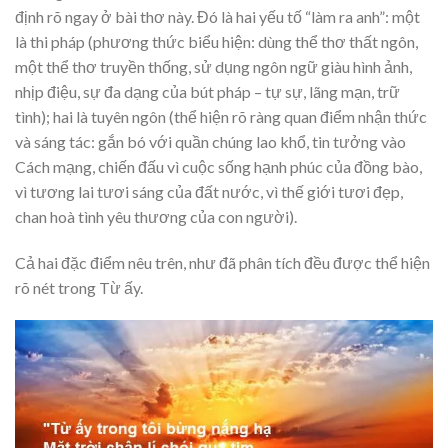
định rõ ngay ở bài thơ này. Đó là hai yếu tố “làm ra anh”: một
là thi pháp (phương thức biểu hiện: dùng thể thơ thất ngôn,
một thể thơ truyền thống, sử dụng ngôn ngữ giàu hình ảnh,
nhịp điệu, sự đa dạng của bút pháp – tự sự, lãng mạn, trữ
tình); hai là tuyên ngôn (thể hiện rõ ràng quan điểm nhận thức
và sáng tác: gắn bó với quần chúng lao khổ, tin tưởng vào
Cách mạng, chiến đấu vì cuộc sống hạnh phúc của đồng bào,
vì tương lai tươi sáng của đất nước, vì thế giới tươi đẹp,
chan hoà tình yêu thương của con người).
Cả hai đặc điểm nêu trên, như đã phân tích đều được thể hiện
rõ nét trong Từ ấy.