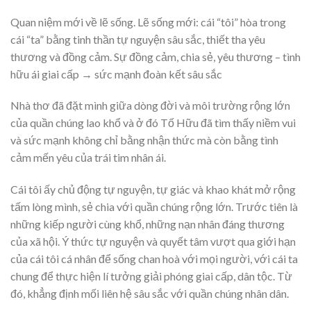
Quan niệm mới về lẽ sống. Lẽ sống mới: cái “tôi” hòa trong
cái “ta” bằng tinh thần tự nguyện sâu sắc, thiết tha yêu
thương và đồng cảm. Sự đồng cảm, chia sẻ, yêu thương – tình
hữu ái giai cấp → sức mạnh đoàn kết sâu sắc
Nhà thơ đã đặt mình giữa dòng đời và môi trường rộng lớn
của quần chúng lao khổ và ở đó Tố Hữu đã tìm thấy niềm vui
và sức mạnh không chỉ bằng nhận thức mà còn bằng tình
cảm mến yêu của trái tim nhân ái.
Cái tôi ấy chủ động tự nguyện, tự giác và khao khát mở rộng
tấm lòng mình, sẻ chia với quần chúng rộng lớn. Trước tiên là
những kiếp người cùng khổ, những nạn nhân đáng thương
của xã hội. Ý thức tự nguyện và quyết tâm vượt qua giới hạn
của cái tôi cá nhân để sống chan hoà với mọi người, với cái ta
chung để thực hiện lí tưởng giải phóng giai cấp, dân tộc. Từ
đó, khẳng định mối liên hệ sâu sắc với quần chúng nhân dân.