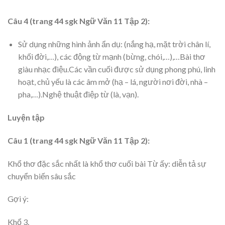
Câu 4 (trang 44 sgk Ngữ Văn 11 Tập 2):
Sử dụng những hình ảnh ẩn dụ: (nắng hạ, mặt trời chân lí,
khối đời,…), các động từ mạnh (bừng, chói,…),…Bài thơ
giàu nhạc điệu.Các vần cuối được sử dụng phong phú, linh
hoạt, chủ yếu là các âm mở (hạ – lá, người nơi đời, nhà –
pha,…).Nghệ thuật điệp từ (là, vạn).
Luyện tập
Câu 1 (trang 44 sgk Ngữ Văn 11 Tập 2):
Khổ thơ đặc sắc nhất là khổ thơ cuối bài Từ ấy: diễn tả sự
chuyển biến sâu sắc
Gợi ý:
Khổ 3.