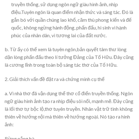
truyền thống, sử dụng ngôn ngữ giàu hình ảnh, nhịp
điệu.Tuyên ngôn là quan điểm nhận thức và sáng tác. Đó là
gắn bó với quần chúng lao khổ, căm thù phong kiến và đế
quốc, không ngừng hành động, phấn đấu, hi sinh vì hạnh
phúc của nhân dân, vì tương lai của đất nước.
b. Từ ấy có thể xem là tuyên ngôn,bản quyết tâm thư lòng
dặn lòng phấn đấu theo lí tưởng Đảng của Tố Hữu. Đây cũng
là cương lĩnh trong toàn bộ sáng tác thơ của Tố Hữu.
2. Giải thích vấn đề đặt ra và chứng minh cụ thể
a. Vì nhà thơ đã vận dụng thể thơ cổ điển truyền thống. Ngôn
ngữ giàu hình ảnh tạo ra nhịp điệu sôi nổi, mạnh mẽ. Đây cũng
là lối thơ tự bộc lộ,thơ tuyên truyền. Nhân vật trữ tình không
thiên về hướng nội mà thiên về hướng ngoại. Nó tạo ra hình
ảnh:
Bừng nắng hạ