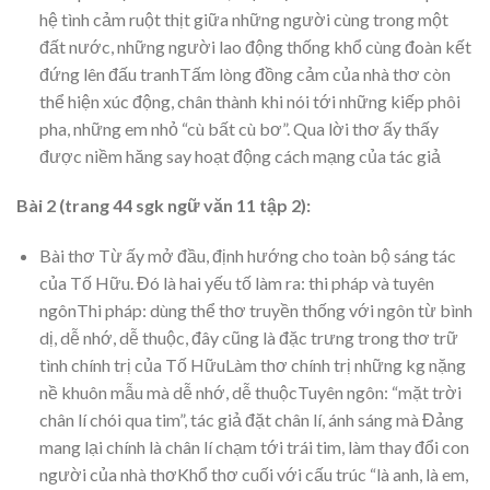
hệ tình cảm ruột thịt giữa những người cùng trong một
đất nước, những người lao động thống khổ cùng đoàn kết
đứng lên đấu tranhTấm lòng đồng cảm của nhà thơ còn
thể hiện xúc động, chân thành khi nói tới những kiếp phôi
pha, những em nhỏ “cù bất cù bơ”. Qua lời thơ ấy thấy
được niềm hăng say hoạt động cách mạng của tác giả
Bài 2 (trang 44 sgk ngữ văn 11 tập 2):
Bài thơ Từ ấy mở đầu, định hướng cho toàn bộ sáng tác
của Tố Hữu. Đó là hai yếu tố làm ra: thi pháp và tuyên
ngônThi pháp: dùng thể thơ truyền thống với ngôn từ bình
dị, dễ nhớ, dễ thuộc, đây cũng là đặc trưng trong thơ trữ
tình chính trị của Tố HữuLàm thơ chính trị những kg nặng
nề khuôn mẫu mà dễ nhớ, dễ thuộcTuyên ngôn: “mặt trời
chân lí chói qua tim”, tác giả đặt chân lí, ánh sáng mà Đảng
mang lại chính là chân lí chạm tới trái tim, làm thay đổi con
người của nhà thơKhổ thơ cuối với cấu trúc “là anh, là em,