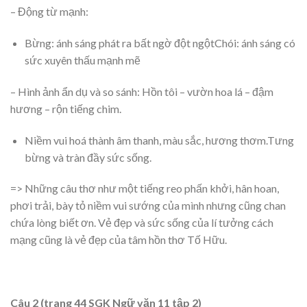
– Động từ mạnh:
Bừng: ánh sáng phát ra bất ngờ đột ngộtChói: ánh sáng có
sức xuyên thấu mạnh mẽ
– Hình ảnh ẩn dụ và so sánh: Hồn tôi – vườn hoa lá – đậm
hương – rộn tiếng chim.
Niềm vui hoá thành âm thanh, màu sắc, hương thơm.Tưng
bừng và tràn đầy sức sống.
=> Những câu thơ như một tiếng reo phấn khởi, hân hoan,
phơi trải, bày tỏ niềm vui sướng của mình nhưng cũng chan
chứa lòng biết ơn. Vẻ đẹp và sức sống của lí tưởng cách
mạng cũng là vẻ đẹp của tâm hồn thơ Tố Hữu.
Câu 2 (trang 44 SGK Ngữ văn 11 tập 2)