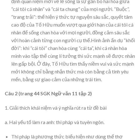
định quan niệm mới về lẽ sống là sự gắn bó hài hòa giữa
“cái tôi cá nhân” và “cái ta chung” của mọi người. “Buộc”,
“trang trải”: thể hiện ý thức tự nguyện sâu sắc, quyết tâm
cao độ của Tố Hữu muốn vượt qua giới hạn của cái tôi cá
nhân để sống chan hòa với mọi người, đồng cảm sâu sắc
với hoàn cảnh từng con người cụ thể.Hình ảnh ẩn dụ “khối
đời”: khi “cái tôi” chan hòa cùng “cái ta”, khi cá nhân hòa
mình vào tập thể cùng lí tưởng thì sức mạnh sẽ được nhân
lên gấp bội. Ở đây, Tố Hữu tìm thấy niềm vui và sức mạnh
mới không chỉ bằng nhận thức mà còn bằng cả tình yêu
mến, bằng sự giao cảm của những trái tim.
Câu 2 (trang 44 SGK Ngữ văn 11 tập 2)
1. Giải thích khái niệm và ý nghĩa rút ra từ đề bài
a. Hai yếu tố làm ra anh: thi pháp và tuyên ngôn.
Thi pháp là phương thức biểu hiện như dùng thể thơ