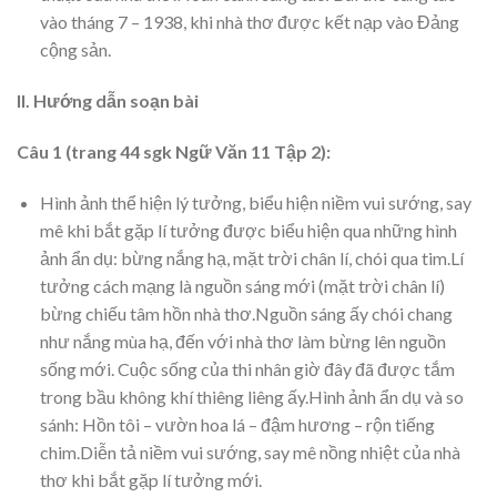
vào tháng 7 – 1938, khi nhà thơ được kết nạp vào Đảng
cộng sản.
II. Hướng dẫn soạn bài
Câu 1 (trang 44 sgk Ngữ Văn 11 Tập 2):
Hình ảnh thể hiện lý tưởng, biểu hiện niềm vui sướng, say
mê khi bắt gặp lí tưởng được biểu hiện qua những hình
ảnh ẩn dụ: bừng nắng hạ, mặt trời chân lí, chói qua tim.Lí
tưởng cách mạng là nguồn sáng mới (mặt trời chân lí)
bừng chiếu tâm hồn nhà thơ.Nguồn sáng ấy chói chang
như nắng mùa hạ, đến với nhà thơ làm bừng lên nguồn
sống mới. Cuộc sống của thi nhân giờ đây đã được tắm
trong bầu không khí thiêng liêng ấy.Hình ảnh ẩn dụ và so
sánh: Hồn tôi – vườn hoa lá – đậm hương – rộn tiếng
chim.Diễn tả niềm vui sướng, say mê nồng nhiệt của nhà
thơ khi bắt gặp lí tưởng mới.