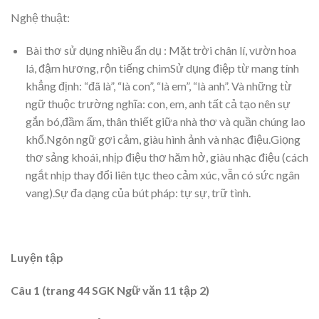
Nghệ thuật:
Bài thơ sử dụng nhiều ẩn dụ : Mặt trời chân lí, vườn hoa
lá, đậm hương, rộn tiếng chimSử dụng điệp từ mang tính
khẳng định: “đã là”, “là con”, “là em”, “là anh”. Và những từ
ngữ thuộc trường nghĩa: con, em, anh tất cả tạo nên sự
gắn bó,đầm ấm, thân thiết giữa nhà thơ và quần chúng lao
khổ.Ngôn ngữ gợi cảm, giàu hình ảnh và nhạc điệu.Giọng
thơ sảng khoái, nhịp điệu thơ hăm hở, giàu nhạc điệu (cách
ngắt nhịp thay đổi liên tục theo cảm xúc, vẫn có sức ngân
vang).Sự đa dạng của bút pháp: tự sự, trữ tình.
Luyện tập
Câu 1 (trang 44 SGK Ngữ văn 11 tập 2)