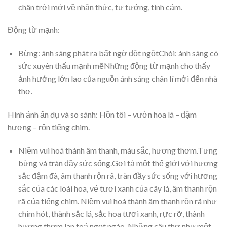
chân trời mới về nhận thức, tư tưởng, tình cảm.
Động từ mạnh:
Bừng: ánh sáng phát ra bất ngờ đột ngộtChói: ánh sáng có
sức xuyên thấu mạnh mẽNhững động từ mạnh cho thấy
ảnh hưởng lớn lao của nguồn ánh sáng chân lí mới đến nhà
thơ.
Hình ảnh ẩn dụ và so sánh: Hồn tôi – vườn hoa lá – đậm
hương – rộn tiếng chim.
Niềm vui hoá thành âm thanh, màu sắc, hương thơm.Tưng
bừng và tràn đầy sức sống.Gợi tả một thế giới với hương
sắc đậm đà, âm thanh rộn rã, tràn đầy sức sống với hương
sắc của các loài hoa, vẻ tươi xanh của cây lá, âm thanh rộn
rã của tiếng chim. Niềm vui hoá thành âm thanh rộn rã như
chim hót, thành sắc lá, sắc hoa tươi xanh, rực rỡ, thành
hương thơm lan toả ngọt ngào. Những câu thơ như một