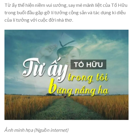
Từ ấy thể hiện niềm vui sướng, say mê mãnh liệt của Tố Hữu
trong buổi đầu gặp gỡ lí tưởng cộng sản và tác dụng kì diệu
của lí tưởng với cuộc đời nhà thơ.
Ảnh minh họa (Nguồn internet)