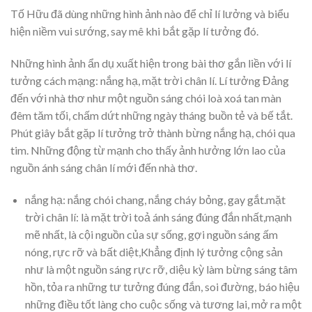
Tố Hữu đã dùng những hình ảnh nào để chỉ lí lưởng và biểu
hiện niềm vui sướng, say mê khi bắt gặp lí tưởng đó.
Những hình ảnh ẩn dụ xuất hiện trong bài thơ gắn liền với lí
tưởng cách mạng: nắng hạ, mặt trời chân lí. Lí tưởng Đảng
đến với nhà thơ như một nguồn sáng chói loà xoá tan màn
đêm tăm tối, chấm dứt những ngày tháng buồn tẻ và bế tắt.
Phút giây bắt gặp lí tưởng trở thành bừng nắng hạ, chói qua
tim. Những động từ mạnh cho thấy ảnh hưởng lớn lao của
nguồn ánh sáng chân lí mới đến nhà thơ.
nắng hạ: nắng chói chang, nắng cháy bỏng, gay gắt.mặt
trời chân lí: là mặt trời toả ánh sáng đúng đắn nhất,mạnh
mẽ nhất, là cội nguồn của sự sống, gợi nguồn sáng ấm
nóng, rực rỡ và bất diệt,Khẳng định lý tưởng cộng sản
như là một nguồn sáng rực rỡ, diệu kỳ làm bừng sáng tâm
hồn, tỏa ra những tư tưởng đúng đắn, soi đường, báo hiệu
những điều tốt làng cho cuộc sống và tương lai, mở ra một