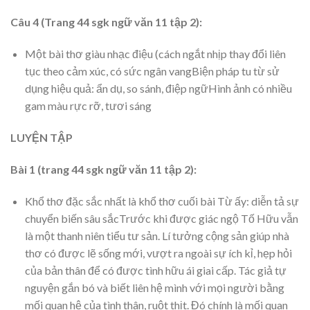
Câu 4 (Trang 44 sgk ngữ văn 11 tập 2):
Một bài thơ giàu nhạc điệu (cách ngắt nhịp thay đổi liên
tục theo cảm xúc, có sức ngân vangBiện pháp tu từ sử
dụng hiệu quả: ẩn dụ, so sánh, điệp ngữHình ảnh có nhiều
gam màu rực rỡ, tươi sáng
LUYỆN TẬP
Bài 1 (trang 44 sgk ngữ văn 11 tập 2):
Khổ thơ đặc sắc nhất là khổ thơ cuối bài Từ ấy: diễn tả sự
chuyển biến sâu sắcTrước khi được giác ngộ Tố Hữu vẫn
là một thanh niên tiểu tư sản. Lí tưởng cộng sản giúp nhà
thơ có được lẽ sống mới, vượt ra ngoài sự ích kỉ, hẹp hỏi
của bản thân để có được tình hữu ái giai cấp. Tác giả tự
nguyện gắn bó và biết liên hệ mình với mọi người bằng
mối quan hệ của tình thân, ruột thịt. Đó chính là mối quan