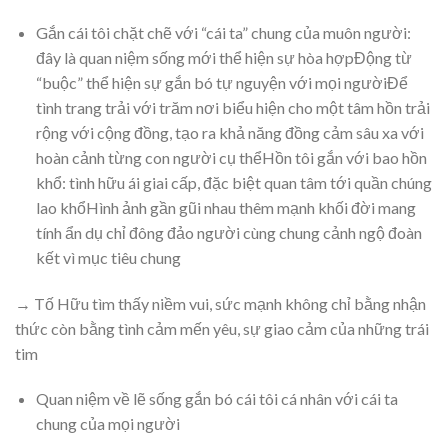
Gắn cái tôi chặt chẽ với “cái ta” chung của muôn người:
đây là quan niệm sống mới thể hiện sự hòa hợpĐộng từ
“buộc” thể hiện sự gắn bó tự nguyện với mọi ngườiĐể
tình trang trải với trăm nơi biểu hiện cho một tâm hồn trải
rộng với cộng đồng, tạo ra khả năng đồng cảm sâu xa với
hoàn cảnh từng con người cụ thểHồn tôi gắn với bao hồn
khổ: tình hữu ái giai cấp, đặc biệt quan tâm tới quần chúng
lao khổHình ảnh gần gũi nhau thêm mạnh khối đời mang
tính ẩn dụ chỉ đông đảo người cùng chung cảnh ngộ đoàn
kết vì mục tiêu chung
→ Tố Hữu tìm thấy niềm vui, sức mạnh không chỉ bằng nhận
thức còn bằng tình cảm mến yêu, sự giao cảm của những trái
tim
Quan niệm về lẽ sống gắn bó cái tôi cá nhân với cái ta
chung của mọi người