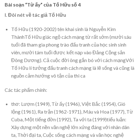
Bài soạn “Từ ấy” của Tố Hữu số 4
I. Đôi nét về tác giả Tố Hữu
Tố Hữu (1920-2002) tên khai sinh là Nguyễn Kim
ThànhTố Hữu giác ngộ cách mạng từ rất sớm (mười sáu
tuổi đã tham gia phong trào đấu tranh của học sinh sinh
viên, mười tám tuổi được kết nạp vào Đảng Cộng sản
Đông Dương). Cả cuộc đời ông gắn bó với cách mạngVới
Tố Hữu lí tưởng đấu tranh cách mạng là lẽ sống và cũng là
nguồn cảm hướng vô tận của thi ca
Các tác phẩm chính:
thơ: Lượm (1949), Từ ấy (1946), Việt Bắc (1954), Gió
lộng (1961), Ra trận (1962-1971), Máu và Hoa (1977), Từ
Cuba, Một tiếng đờn (1992), Ta với ta (1999)tiểu luận:
Xây dựng một nền văn nghệ lớn xứng đáng với nhân dân
ta, Thời đại ta, Cuộc sống cách mạng và văn học nghệ