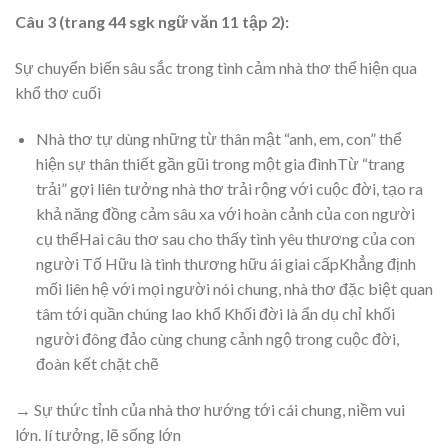
Câu 3 (trang 44 sgk ngữ văn 11 tập 2):
Sự chuyển biến sâu sắc trong tình cảm nhà thơ thể hiện qua
khổ thơ cuối
Nhà thơ tự dùng những từ thân mật “anh, em, con” thể
hiện sự thân thiết gần gũi trong một gia đìnhTừ “trang
trải” gợi liên tưởng nhà thơ trải rộng với cuộc đời, tạo ra
khả năng đồng cảm sâu xa với hoàn cảnh của con người
cụ thểHai câu thơ sau cho thấy tình yêu thương của con
người Tố Hữu là tình thương hữu ái giai cấpKhẳng định
mối liên hệ với mọi người nói chung, nhà thơ đặc biệt quan
tâm tới quần chúng lao khổ Khối đời là ẩn dụ chỉ khối
người đông đảo cùng chung cảnh ngộ trong cuộc đời,
đoàn kết chặt chẽ
→ Sự thức tỉnh của nhà thơ hướng tới cái chung, niềm vui
lớn. lí tưởng, lẽ sống lớn