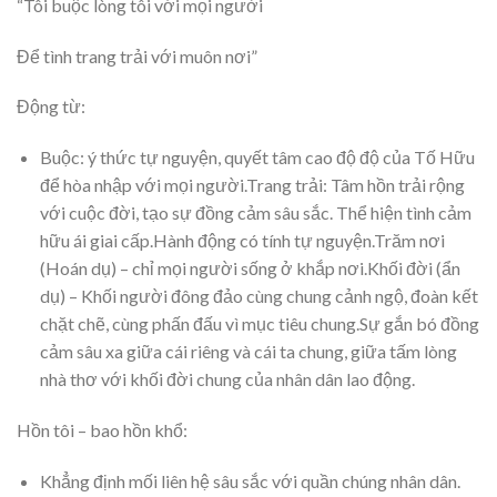
“Tôi buộc lòng tôi với mọi người
Để tình trang trải với muôn nơi”
Động từ:
Buộc: ý thức tự nguyện, quyết tâm cao độ độ của Tố Hữu
để hòa nhập với mọi người.Trang trải: Tâm hồn trải rộng
với cuộc đời, tạo sự đồng cảm sâu sắc. Thể hiện tình cảm
hữu ái giai cấp.Hành động có tính tự nguyện.Trăm nơi
(Hoán dụ) – chỉ mọi người sống ở khắp nơi.Khối đời (ẩn
dụ) – Khối người đông đảo cùng chung cảnh ngộ, đoàn kết
chặt chẽ, cùng phấn đấu vì mục tiêu chung.Sự gắn bó đồng
cảm sâu xa giữa cái riêng và cái ta chung, giữa tấm lòng
nhà thơ với khối đời chung của nhân dân lao động.
Hồn tôi – bao hồn khổ:
Khẳng định mối liên hệ sâu sắc với quần chúng nhân dân.