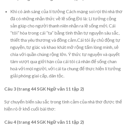
Khi có ánh sáng của lí tưởng Cách mạng soi rọi thì nhà thơ
đã có những nhận thức về lẽ sống.Đó là: Lí tưởng cộng
sản giúp cho người thanh niên nhận ra lẽ sống mới. Cái
“tôi” hòa trong cái “ta” bằng tinh thần tự nguyện sâu sắc,
thiết tha yêu thương và đồng cảm.Cái tôi ấy chủ động tự
nguyện, tự giác và khao khát mở rộng tấm lòng mình, sẻ
chia với quần chúng rộng lớn. Ý thức tự nguyện và quyết
tâm vượt qua giới hạn của cái tôi cá nhân để sống chan
hoà với mọi người, với cái ta chung để thực hiện lí tưởng
giải phóng giai cấp, dân tộc.
Câu 3 (trang 44 SGK Ngữ văn 11 tập 2)
Sự chuyển biến sâu sắc trong tình cảm của nhà thơ được thể
hiện rõ ở khổ cuối bài thơ:
Câu 4 (trang 44 SGK Ngữ văn 11 tập 2)