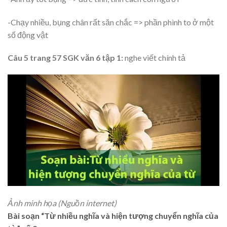
-Chạy nhiều, bụng chân rất săn chắc => phần phình to ở một
số động vật
Câu 5 trang 57 SGK văn 6 tập 1:
nghe viết chính tả
Ảnh minh họa (Nguồn internet)
Bài soạn “Từ nhiều nghĩa và hiện tượng chuyển nghĩa của