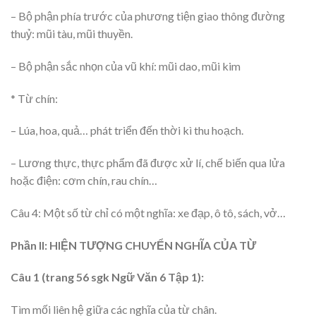
– Bộ phận phía trước của phương tiện giao thông đường
thuỷ: mũi tàu, mũi thuyền.
– Bộ phận sắc nhọn của vũ khí: mũi dao, mũi kim
* Từ chín:
– Lúa, hoa, quả… phát triển đến thời kì thu hoạch.
– Lương thực, thực phẩm đã được xử lí, chế biến qua lửa
hoặc điện: cơm chín, rau chín…
Câu 4: Một số từ chỉ có một nghĩa: xe đạp, ô tô, sách, vở…
Phần II: HIỆN TƯỢNG CHUYỂN NGHĨA CỦA TỪ
Câu 1 (trang 56 sgk Ngữ Văn 6 Tập 1):
Tìm mối liên hệ giữa các nghĩa của từ chân.