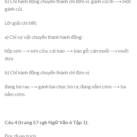
b) Chỉ hành động chuyển thành chỉ đơn vị: gánh củi đi ⟶ một
gánh củi.
Lời giải chi tiết:
a) Chỉ sự vật chuyển thành hành động:
hộp sơn ⟶ sơn cửa; cái bào ⟶ bào gỗ; cân muối ⟶ muối
dưa
b) Chỉ hành động chuyển thành chỉ đơn vị:
đang bó rau ⟶ gánh hai chục bó ra; đang nắm cơm ⟶ ba
nắm cơm.
Câu 4 (trang 57 sgk Ngữ Văn 6 Tập 1):
Đọc đoạn trích: