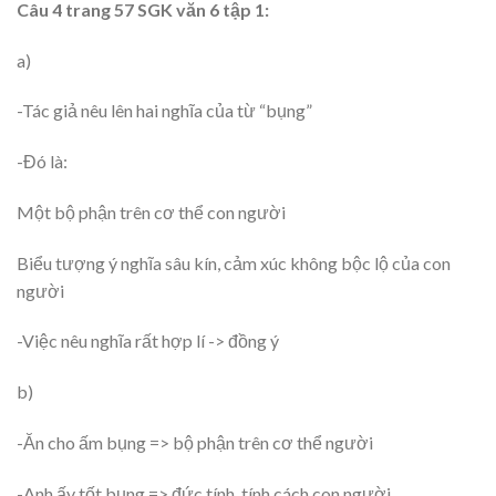
Câu 4 trang 57 SGK văn 6 tập 1:
a)
-Tác giả nêu lên hai nghĩa của từ “bụng”
-Đó là:
Một bộ phận trên cơ thể con người
Biểu tượng ý nghĩa sâu kín, cảm xúc không bộc lộ của con
người
-Việc nêu nghĩa rất hợp lí -> đồng ý
b)
-Ăn cho ấm bụng => bộ phận trên cơ thể người
-Anh ấy tốt bụng => đức tính, tính cách con người