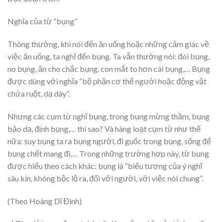
Nghĩa của từ “bụng”
Thông thường, khi nói đến ăn uống hoặc những cảm giác về
việc ăn uống, ta nghĩ đến bụng. Ta vẫn thường nói: đói bụng,
no bụng, ăn cho chắc bụng, con mắt to hơn cái bụng,… Bụng
được dùng với nghĩa “bộ phận cơ thể người hoặc động vật
chứa ruột, dạ dày”.
Nhưng các cụm từ nghĩ bụng, trong bụng mừng thầm, bụng
bảo dạ, định bụng,… thì sao? Và hàng loạt cụm từ như thế
nữa: suy bụng ta ra bụng người, đi guốc trong bụng, sống để
bụng chết mang đi,… Trong những trường hợp này, từ bụng
được hiểu theo cách khác: bụng là “biểu tượng của ý nghĩ
sâu kín, không bộc lộ ra, đối với người, với việc nói chung”.
(Theo Hoàng Dĩ Đình)