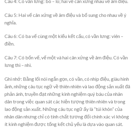
Câu 4: Có vần lưng: bò – lo; hai vế cân xứng nhau về âm điệu.
Câu 5: Hai vế cân xứng về âm điệu và bổ sung cho nhau về ý
nghĩa.
Câu 6: Có ba vế cùng một kiểu kết cấu, có vần lưng: viên –
điền.
Câu 7: Có bốn vế, vế một và hai cân xứng về âm điệu. Có vần
lưng thì – nhì.
Ghi nhớ: Bằng lối nói ngắn gọn, có vần, có nhịp điệu, giàu hình
ảnh, những câu tục ngữ về thiên nhiên và lao động sản xuất đã
phản ánh, truyền đạt những kinh nghiệm quý báu của nhân
dân trong việc quan sát các hiện tượng thiên nhiên và trong
lao động sản xuất. Những câu tục ngữ ấy là “túi khôn” của
nhân dân nhưng chỉ có tính chất tương đối chính xác vì không
ít kinh nghiệm được tổng kết chủ yếu là dựa vào quan sát.