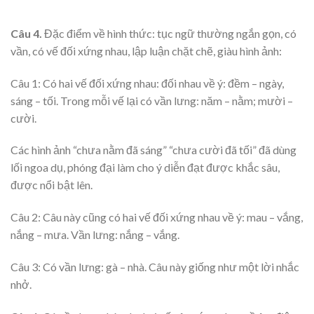
Câu 4.
Đặc điểm về hình thức: tục ngữ thường ngắn gọn, có
vần, có vế đối xứng nhau, lập luận chặt chẽ, giàu hình ảnh:
Câu 1: Có hai vế đối xứng nhau: đối nhau về ý: đềm – ngày,
sáng – tối. Trong mỗi vế lại có vần lưng: năm – nằm; mười –
cười.
Các hình ảnh “chưa nằm đã sáng” “chưa cười đã tối” đã dùng
lối ngoa dụ, phóng đại làm cho ý diễn đạt được khắc sâu,
được nổi bật lên.
Câu 2: Câu này cũng có hai vế đối xứng nhau về ý: mau – vắng,
nắng – mưa. Vần lưng: nắng – vắng.
Câu 3: Có vần lưng: gà – nhà. Câu này giống như một lời nhắc
nhở.