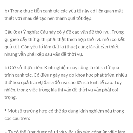
b) Trong thực tiễn canh tác các yếu tố này có liên quan mật
thiết với nhau để tạo nên thành quả tốt đẹp.
Câu 8: a) Ý nghĩa: Câu này có ý đề cao vấn đề thời vụ. Trồng
gì, gieo cấy thứ gì thì phải thật thích hợp thời vụ mới có kết
quả tốt. Còn yếu tố làm đất kĩ (thục) cũng là rất cần thiết
nhưng vẫn phải xếp sau vấn đề thời vụ.
b) Cơ sở thực tiễn: Kinh nghiệm này cũng là rút ra từ quá
trình canh tác. Có điều ngày nay do khoa học phát triển, nhiều
thứ hoa quả trái vụ đã ra đời và cho lợi ích kinh tế cao. Tuy
nhiên, trong việc trồng lúa thì vấn đề thời vụ vẫn phải coi
trọng.
* Một số trường hợp có thể áp dụng kinh nghiệm nêu trong
các câu trên:
– Ta có thể ứng dụng câu 1 và việc sắp xếp công ăn việc làm,