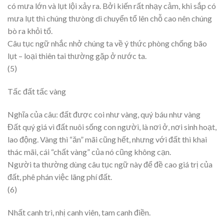
có mưa lớn và lụt lội xảy ra. Bởi kiến rất nhạy cảm, khi sắp có
mưa lụt thì chúng thưòng di chuyển tổ lên chỗ cao nên chúng
bò ra khỏi tổ.
Câu tục ngữ nhắc nhở chúng ta về ý thức phòng chống bão
lụt – loại thiên tai thường gặp ở nước ta.
(5)
Tấc đất tấc vàng
Nghĩa của câu: đất được coi như vàng, quý báu như vàng
Đất quý giá vì đất nuôi sống con người, là nơi ở, nơi sinh hoạt,
lao động. Vàng thì “ăn” mãi cũng hết, nhưng với đất thì khai
thác mãi, cái “chất vàng” của nó cũng không cạn.
Người ta thường dùng câu tục ngữ này để đề cao giá trị của
đất, phê phán việc lãng phí đất.
(6)
Nhất canh trì, nhị canh viên, tam canh điền.