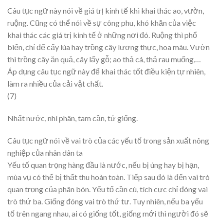
Câu tục ngữ này nói về giá trị kinh tế khi khai thác ao, vườn,
ruộng. Cũng có thể nói về sự công phu, khó khăn của việc
khai thác các giá trị kinh tế ở những nơi đó. Ruộng thì phổ
biến, chỉ để cấy lúa hay trồng cây lương thực, hoa màu. Vườn
thì trồng cây ăn quả, cây lấy gỗ; ao thả cá, thả rau muống,…
Áp dụng câu tục ngữ này để khai thác tốt điều kiện tự nhiên,
làm ra nhiều của cải vật chất.
(7)
Nhất nước, nhì phân, tam cần, tứ giống.
Câu tục ngữ nói về vai trò của các yếu tố trong sản xuất nông
nghiệp của nhân dân ta
Yếu tố quan trọng hàng đầu là nước, nếu bị úng hay bị hạn,
mùa vụ có thể bị thất thu hoàn toàn. Tiếp sau đó là đến vai trò
quan trọng của phân bón. Yếu tố cần cù, tích cực chỉ đóng vai
trò thứ ba. Giống đóng vai trò thứ tư. Tuy nhiên, nếu ba yếu
tố trên ngang nhau, ai có giống tốt, giống mới thì người đó sẽ