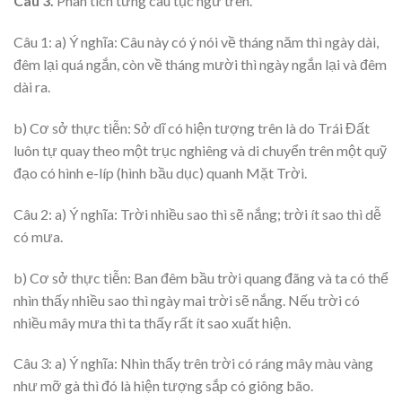
Câu 3.
Phân tích từng câu tục ngữ trên.
Câu 1: a) Ý nghĩa: Câu này có ý nói về tháng năm thì ngày dài,
đêm lại quá ngắn, còn về tháng mười thì ngày ngắn lại và đêm
dài ra.
b) Cơ sở thực tiễn: Sở dĩ có hiện tượng trên là do Trái Đất
luôn tự quay theo một trục nghiêng và di chuyển trên một quỹ
đạo có hình e-líp (hình bầu dục) quanh Mặt Trời.
Câu 2: a) Ý nghĩa: Trời nhiều sao thì sẽ nắng; trời ít sao thì dễ
có mưa.
b) Cơ sở thực tiễn: Ban đêm bầu trời quang đãng và ta có thể
nhìn thấy nhiều sao thì ngày mai trời sẽ nắng. Nếu trời có
nhiều mây mưa thì ta thấy rất ít sao xuất hiện.
Câu 3: a) Ý nghĩa: Nhìn thấy trên trời có ráng mây màu vàng
như mỡ gà thì đó là hiện tượng sắp có giông bão.