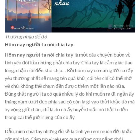
Thương nhau để đó
Hôm nay người ta nói chia tay
Hôm nay người ta nói chia tay
là một câu chuyện buồn về
tình yêu đôi lứa nhưng phải chia tay. Chia tay là cảm giác đau
lòng, chậm rãi đến khó chịu… Rồi hôm nay có cái người cô ấy
yêu thương nhất sẽ mang tên quá khứ, cái tên chỉ có thể nhớ
về chứ không thể chạm đến được thêm một lần nào nữa.
Đúng thật người ta có quá nhiều lý do khi muốn ra đi, ngần ấy
tháng năm tươi đẹp phía sau có còn là gì vào thời khắc đó mà
hy vọng giữ chân, chỉ là do cô ấy huyễn hoặc nó thật to lớn
trong cái thế giới riêng của cô ấy.
Dẫu mình chia tay nhưng đó sẽ là tình yêu em muôn đời khắc
cốt ghi tâm. Cảm ơn vì yêu em qua những cơn nắng chói