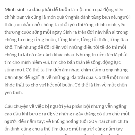
Mình sinh ra đâu phải để buồn
là một món quà động viên
chính bạn và cũng là món quà ý nghĩa dành tặng bạn nè, người
thân, nó nhắc nhở chúng ta phải yêu thương chính mình, yêu
thương cuộc sống mỗi ngày. Sinh ra trên đời này hẳn ai trong
chúng ta cũng từng buồn, từng khóc, từng tủi thân, từng đau
khổ. Thế nhưng để đối diện với những điều tồi tệ đó thì mỗi
chúng ta lại có các cách khác nhau. Nhưng trước tiên là phải
tìm cho mình niềm vui, tìm cho bản thân lẽ sống, động lực
sống mới. Có thể ta tìm đến âm nhạc, chìm đắm trong những
bản nhạc để nghĩ lại về những gì đã trải qua. Có thể một mình
khóc thật to cho vơi hết nỗi buồn. Có thể là tìm về một chốn
yên bình.
Câu chuyện về việc bị người yêu phản bội nhưng vẫn ngẩng
cao đầu khi bước ra đi; về những ngày tháng cô đơn chờ một
người đến nắm tay; về khủng hoảng tuổi 30 vì tài chính chưa
ổn định, cũng chưa thể tìm được một người cùng nắm tay