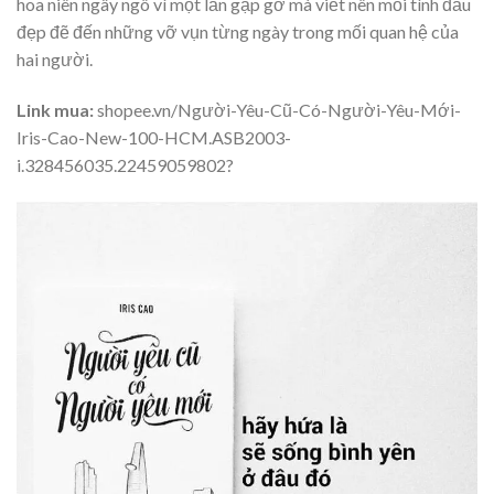
hoa niên ngây ngô vì một lần gặp gỡ mà viết nên mối tình đầu
đẹp đẽ đến những vỡ vụn từng ngày trong mối quan hệ của
hai người.
Link mua:
shopee.vn/Người-Yêu-Cũ-Có-Người-Yêu-Mới-
Iris-Cao-New-100-HCM.ASB2003-
i.328456035.22459059802?