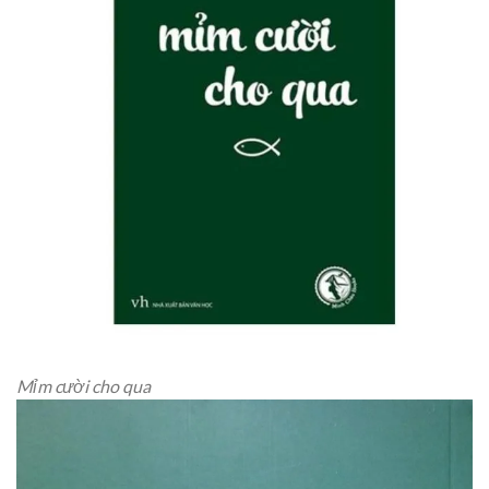
Mỉm cười cho qua