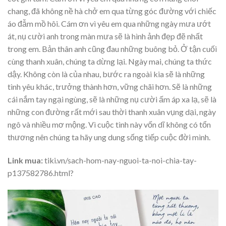
chang, đã không nề hà chở em qua từng góc đường với chiếc
áo đẫm mồ hôi. Cám ơn vì yêu em qua những ngày mưa ướt
át, nụ cười anh trong màn mưa sẽ là hình ảnh đẹp đẽ nhất
trong em. Bản thân anh cũng đau những buông bỏ. Ở tận cuối
cùng thanh xuân, chúng ta dừng lại. Ngày mai, chúng ta thức
dậy. Không còn là của nhau, bước ra ngoài kia sẽ là những
tình yêu khác, trưởng thành hơn, vững chãi hơn. Sẽ là những
cái nắm tay ngại ngùng, sẽ là những nụ cười ấm áp xa lạ, sẽ là
những con đường rất mới sau thời thanh xuân vụng dại, ngày
ngô và nhiều mơ mộng. Vì cuộc tình này vốn dĩ không có tổn
thương nên chúng ta hãy ung dung sống tiếp cuộc đời mình.
Link mua:
tiki.vn/sach-hom-nay-nguoi-ta-noi-chia-tay-
p137582786.html?