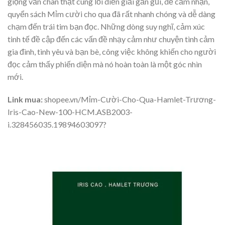
giọng văn chân thật cùng lối diễn giải gần gũi, dễ cảm nhận,
quyển sách Mỉm cười cho qua đã rất nhanh chóng và dễ dàng
chạm đến trái tim bạn đọc. Những dòng suy nghĩ, cảm xúc
tinh tế đề cập đến các vấn đề nhạy cảm như chuyện tình cảm
gia đình, tình yêu và bạn bè, công việc không khiến cho người
đọc cảm thấy phiến diện mà nó hoàn toàn là một góc nhìn
mới.
Link mua:
shopee.vn/Mỉm-Cười-Cho-Qua-Hamlet-Trương-
Iris-Cao-New-100-HCM.ASB2003-
i.328456035.19894603097?