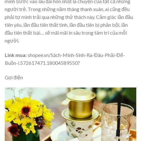
mình bước vào lâu đài hôn nhất là chuyện của tất cả những
người trẻ. Trong những năm tháng thanh xuân, ai cũng đều
phải tự mình trải qua những thử thách này. Cảm giác lần đầu
tiên yêu, lần đầu tiên thất tình, lần đầu tiên bị phản bội, lần
đầu tiên thất bại… sẽ mãi mãi in sâu trong tâm trí của mỗi
người.
Link mua:
shopee.vn/Sách-Mình-Sinh-Ra-Đâu-Phải-Để-
Buồn-i.572617471.18004589550?
Gọi điện