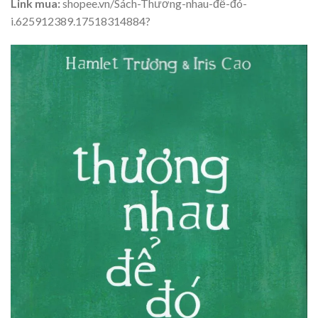
Link mua:
shopee.vn/Sách-Thương-nhau-để-đó-
i.625912389.17518314884?