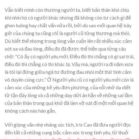
Vẫn biết mình còn thương người ta, biết bản thân khó chịu
khi nhìn họ có người khác nhưng đã không còn tư cách gì để
ghen tuông hay chất vấn nữa rồi, bởi dù sao mối quan hệ bây
giờ của chúng ta cũng chỉ là người cũ từng thương mà thôi.
Dù biết thế nhưng trong lòng vẫn cuộn lên rất nhiều xúc cảm
xót xa và đau lòng, điều đó đã được thể hiện qua từng câu
chữ: “Cô ấy có người yêu mới. Điều đó thì chẳng có gì sai trái,
điều đó thì chẳng có thì khác lạ. Vậy mà, người ra đi năm xưa
là tôi lại đứng giữa ngã tư đường đau nhói một thứ tình cảm
vô duyên cùng cực.” Ở Người yêu cũ có người yêu mới còn là
cảm xúc của những kẻ yêu đơn phương, của nỗi nhớ da diết
từ tận đáy lòng và cả những day dứt ân hận về những sai lầm
của bản thân trong quá khứ đã làm vỡ nát đi một mối quan hệ
không cách nào hàn gắn.
Với giọng văn nhẹ nhàng súc tích, Iris Cao đã đưa người đọc
đến tất cả những cung bậc cảm xúc trong tình yêu, từ thuở