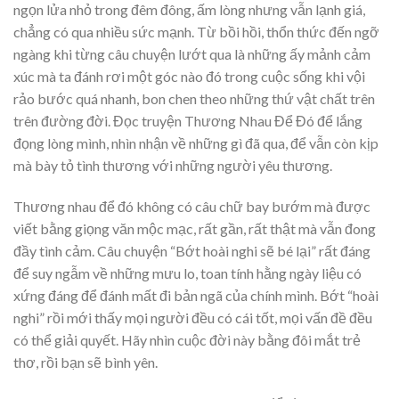
ngọn lửa nhỏ trong đêm đông, ấm lòng nhưng vẫn lạnh giá,
chẳng có qua nhiều sức mạnh. Từ bồi hồi, thổn thức đến ngỡ
ngàng khi từng câu chuyện lướt qua là những ấy mảnh cảm
xúc mà ta đánh rơi một góc nào đó trong cuộc sống khi vội
rảo bước quá nhanh, bon chen theo những thứ vật chất trên
trên đường đời. Đọc truyện Thương Nhau Để Đó để lắng
đọng lòng mình, nhìn nhận về những gì đã qua, để vẫn còn kịp
mà bày tỏ tình thương với những người yêu thương.
Thương nhau để đó không có câu chữ bay bướm mà được
viết bằng giọng văn mộc mạc, rất gần, rất thật mà vẫn đong
đầy tình cảm. Câu chuyện “Bớt hoài nghi sẽ bé lại” rất đáng
để suy ngẫm về những mưu lo, toan tính hằng ngày liệu có
xứng đáng để đánh mất đi bản ngã của chính mình. Bớt “hoài
nghi” rồi mới thấy mọi người đều có cái tốt, mọi vấn đề đều
có thể giải quyết. Hãy nhìn cuộc đời này bằng đôi mắt trẻ
thơ, rồi bạn sẽ bình yên.