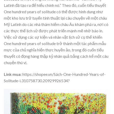
Latinh đã tạo ra để hiểu chính nó.” Theo đó, cuốn tiểu thuyết
One hundred years of solitude có thể được hình dung như
một kho lưu trữ tuyến tính thuật lại câu chuyện về một châu
Mỹ Latinh do các nhà thám hiểm châu Âu khám phá ra, nơi có
các thực thể lịch sử được phát triển mạnh mẽ nhờ báo in.
Việc sử dụng các sự kiện và nhân vật lịch sử cụ thể khiến
One hundred years of solitude
trở thành một tác phẩm mẫu
mực của chủ nghĩa hiện thực huyền ảo, trong đó cuốn tiểu
thuyết cô đọng hàng thập kỷ nhân quả bằng cách kể một câu
chuyện thú vị.
Link mua:
https://shopee.vn/Sách-One-Hundred-Years-of-
Solitude-i.310758730.20929926534?