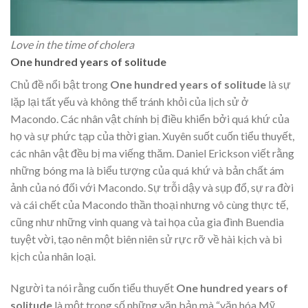
Love in the time of cholera
One hundred years of solitude
Chủ đề nổi bật trong
One hundred years of solitude
là sự
lặp lại tất yếu và không thể tránh khỏi của lịch sử ở
Macondo. Các nhân vật chính bị điều khiển bởi quá khứ của
họ và sự phức tạp của thời gian. Xuyên suốt cuốn tiểu thuyết,
các nhân vật đều bị ma viếng thăm. Daniel Erickson viết rằng
những bóng ma là biểu tượng của quá khứ và bản chất ám
ảnh của nó đối với Macondo. Sự trỗi dậy và sụp đổ, sự ra đời
và cái chết của Macondo thần thoại nhưng vô cùng thực tế,
cũng như những vinh quang và tai họa của gia đình Buendia
tuyệt vời, tạo nên một biên niên sử rực rỡ về hài kịch và bi
kịch của nhân loại.
Người ta nói rằng cuốn tiểu thuyết
One hundred years of
solitude
là một trong số những văn bản mà “văn hóa Mỹ