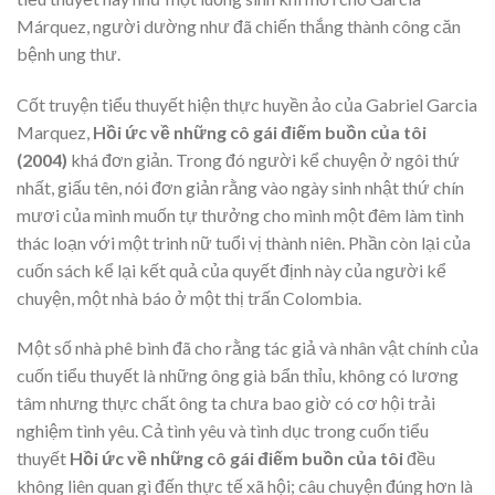
Márquez, người dường như đã chiến thắng thành công căn
bệnh ung thư.
Cốt truyện tiểu thuyết hiện thực huyền ảo của Gabriel Garcia
Marquez,
Hồi ức về những cô gái điếm buồn của tôi
(2004)
khá đơn giản. Trong đó người kể chuyện ở ngôi thứ
nhất, giấu tên, nói đơn giản rằng vào ngày sinh nhật thứ chín
mươi của mình muốn tự thưởng cho mình một đêm làm tình
thác loạn với một trinh nữ tuổi vị thành niên. Phần còn lại của
cuốn sách kể lại kết quả của quyết định này của người kể
chuyện, một nhà báo ở một thị trấn Colombia.
Một số nhà phê bình đã cho rằng tác giả và nhân vật chính của
cuốn tiểu thuyết là những ông già bẩn thỉu, không có lương
tâm nhưng thực chất ông ta chưa bao giờ có cơ hội trải
nghiệm tình yêu. Cả tình yêu và tình dục trong cuốn tiểu
thuyết
Hồi ức về những cô gái điếm buồn của tôi
đều
không liên quan gì đến thực tế xã hội; câu chuyện đúng hơn là