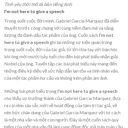
Tình yêu thời thổ tả bản tiếng Anh
I’m not here to give a speech
Trong suốt cuộc đời mình, Gabriel Garcia Marquez đã diễn
thuyết trước công chúng với cùng niềm đam mê và năng
lượng đã đánh dấu tác phẩm của ông. Cuốn sách
I’m not
here to give a speech
ghi lại những sự kiện quan trọng
trong suốt cuộc đời của tác giả, từ lời chia tay với bạn học
khi ông mới mười bảy tuổi cho đến bài phát biểu nhận giải
Nobel của ông. Tuyển tập các bài phát biểu này mang đến
những điều kỳ diệu về sức hấp dẫn lan tỏa và tính nhân văn,
của một tác phẩm hư cấu và không kém phần ám ảnh.
Những bài phát biểu trong
I’m not here to give a speech
cho thấy sự trưởng thành của Gabriel Garcia Marquez, đưa
ra cái nhìn sâu sắc mới về hoạt động của tâm trí tác giả, vẽ
nên bức chân dung của Gabriel Garcia Marquez với tư cách
là một nhà văn và một con người. Đây là một cuốn sách quý
hiếm của một nhà văn đã làm rung động độc giả trên toàn cầu.