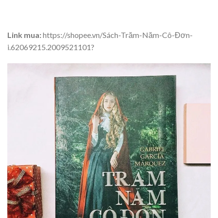
Link mua:
https://shopee.vn/Sách-Trăm-Năm-Cô-Đơn-
i.62069215.2009521101?