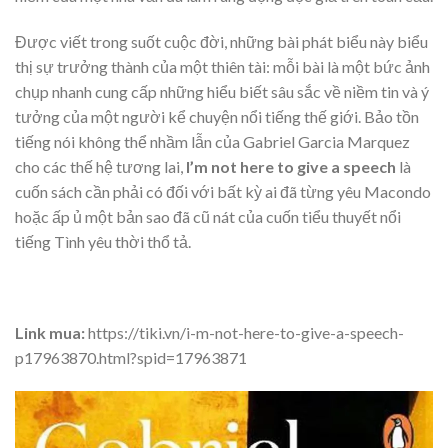
Được viết trong suốt cuộc đời, những bài phát biểu này biểu
thị sự trưởng thành của một thiên tài: mỗi bài là một bức ảnh
chụp nhanh cung cấp những hiểu biết sâu sắc về niềm tin và ý
tưởng của một người kể chuyện nổi tiếng thế giới. Bảo tồn
tiếng nói không thể nhầm lẫn của Gabriel Garcia Marquez
cho các thế hệ tương lai,
I’m not here to give a speech
là
cuốn sách cần phải có đối với bất kỳ ai đã từng yêu Macondo
hoặc ấp ủ một bản sao đã cũ nát của cuốn tiểu thuyết nổi
tiếng Tình yêu thời thổ tả.
Link mua:
https://tiki.vn/i-m-not-here-to-give-a-speech-
p17963870.html?spid=17963871