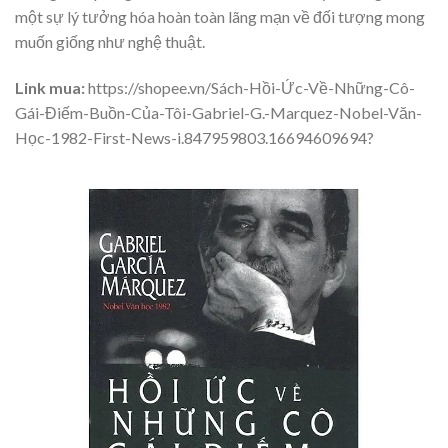
một sự lý tưởng hóa hoàn toàn lãng mạn về đối tượng mong
muốn giống như nghệ thuật.
Link mua:
https://shopee.vn/Sách-Hồi-Ức-Về-Những-Cô-
Gái-Điếm-Buồn-Của-Tôi-Gabriel-G.-Marquez-Nobel-Văn-
Học-1982-First-News-i.847959803.16694609694?