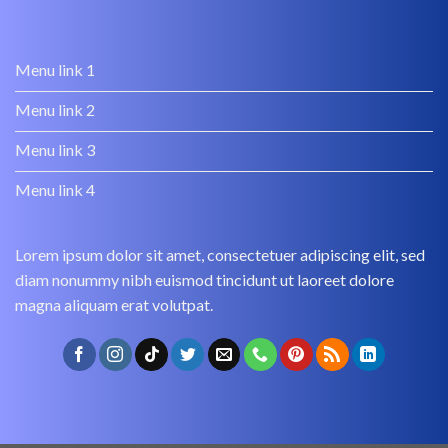
Menu link 1
Menu link 2
Menu link 3
Menu link 4
Lorem ipsum dolor sit amet, consectetuer adipiscing elit, sed
diam nonummy nibh euismod tincidunt ut laoreet dolore
magna aliquam erat volutpat.