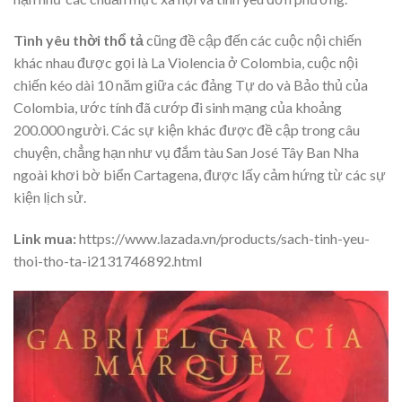
Tình yêu thời thổ tả
cũng đề cập đến các cuộc nội chiến
khác nhau được gọi là La Violencia ở Colombia, cuộc nội
chiến kéo dài 10 năm giữa các đảng Tự do và Bảo thủ của
Colombia, ước tính đã cướp đi sinh mạng của khoảng
200.000 người. Các sự kiện khác được đề cập trong câu
chuyện, chẳng hạn như vụ đắm tàu San José Tây Ban Nha
ngoài khơi bờ biển Cartagena, được lấy cảm hứng từ các sự
kiện lịch sử.
Link mua:
https://www.lazada.vn/products/sach-tinh-yeu-
thoi-tho-ta-i2131746892.html