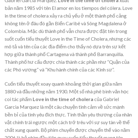
Gabriel Garcia Marquez.
Love in the time of cholera
xuất
bản năm 1985 với tên El amor en los tiempos del cólera. Love
in the time of cholera xảy ra chủ yếu ở một thành phố cảng
không tên ở đâu đó gần Biển Caribê và Sông Magdalena ở
Colombia. Mặc dù thành phố vẫn chưa được đặt tên trong
suốt cuốn tiểu thuyết Love in the Time of Cholera, nhưng các
mô tả và tên của các địa điểm cho thấy nó dựa trên sự kết
hợp giữa thành phố Cartagena và thành phố Barranquilla.
Thành phố hư cấu được chia thành các phần như “Quận của
các Phó vương” và “Khu hành chính của các Kinh sư”.
Cuốn tiểu thuyết xoay quanh khoảng thời gian giữa năm
1880 và đầu những năm 1930. Một số nhà phê bình văn học
coi tác phẩm
Love in the time of cholera
của Gabriel
Garcia Marquez
là một câu chuyện tình cảm về sức mạnh
bền bỉ của tình yêu đích thực. Tinh thần yêu thương của nhân
vật chính trái ngược một cách trớ trêu với sự suy tàn về thể
chất xung quanh. Bộ phim chuyển được chuyển thể vào năm
2006 là bộ phim đầu tiên quay cuốn tiểu thuyết mang tên