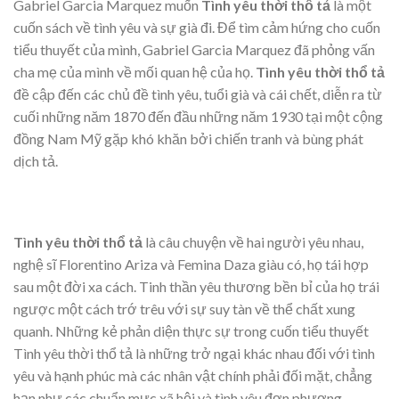
Gabriel Garcia Marquez muốn
Tình yêu thời thổ tả
là một
cuốn sách về tình yêu và sự già đi. Để tìm cảm hứng cho cuốn
tiểu thuyết của mình, Gabriel Garcia Marquez đã phỏng vấn
cha mẹ của mình về mối quan hệ của họ.
Tình yêu thời thổ tả
đề cập đến các chủ đề tình yêu, tuổi già và cái chết, diễn ra từ
cuối những năm 1870 đến đầu những năm 1930 tại một cộng
đồng Nam Mỹ gặp khó khăn bởi chiến tranh và bùng phát
dịch tả.
Tình yêu thời thổ tả
là câu chuyện về hai người yêu nhau,
nghệ sĩ Florentino Ariza và Femina Daza giàu có, họ tái hợp
sau một đời xa cách. Tinh thần yêu thương bền bỉ của họ trái
ngược một cách trớ trêu với sự suy tàn về thể chất xung
quanh. Những kẻ phản diện thực sự trong cuốn tiểu thuyết
Tình yêu thời thổ tả
là những trở ngại khác nhau đối với tình
yêu và hạnh phúc mà các nhân vật chính phải đối mặt, chẳng
hạn như các chuẩn mực xã hội và tình yêu đơn phương.