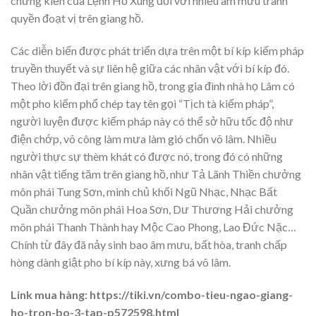
chứng kiến của Lệnh Hồ Xung đối với nhiều âm mưu tranh
quyền đoạt vị trên giang hồ.
Các diễn biến được phát triển dựa trên một bí kíp kiếm pháp
truyền thuyết và sự liên hệ giữa các nhân vật với bí kíp đó.
Theo lời đồn đại trên giang hồ, trong gia đình nhà họ Lâm có
một pho kiếm phổ chép tay tên gọi “Tịch tà kiếm pháp”,
người luyện được kiếm pháp này có thể sở hữu tốc độ như
điện chớp, võ công làm mưa làm gió chốn võ lâm. Nhiều
người thực sự thèm khát có được nó, trong đó có những
nhân vật tiếng tăm trên giang hồ, như Tả Lãnh Thiền chưởng
môn phái Tung Sơn, minh chủ khối Ngũ Nhạc, Nhạc Bất
Quần chưởng môn phái Hoa Sơn, Dư Thương Hải chưởng
môn phái Thanh Thành hay Mộc Cao Phong, Lao Đức Nặc…
Chính từ đây đã nảy sinh bao âm mưu, bất hòa, tranh chấp
hòng dành giật pho bí kíp này, xưng bá võ lâm.
Link mua hàng: https://tiki.vn/combo-tieu-ngao-giang-
ho-tron-bo-3-tap-p572598.html