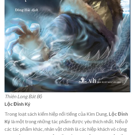
Thiên Long Bát Bộ
Lộc Đỉnh Ký
Trong loạt sách kiếm hiệp nổi tiếng của Kim Dung,
Lộc Đỉnh
Ký
là một trong những tác phẩm được yêu thích nhất. Nếu ở
các tác phẩm khác, nhân vật chính là các hiệp khách võ công