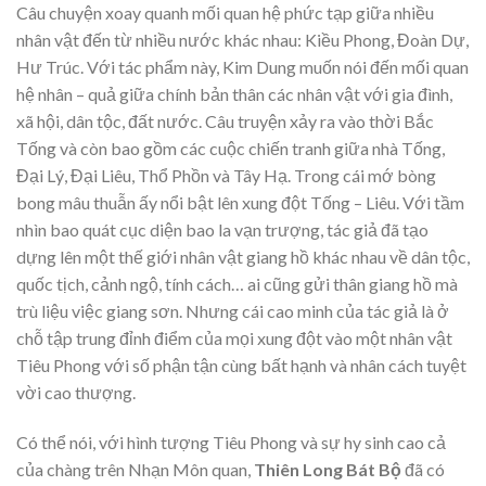
Câu chuyện xoay quanh mối quan hệ phức tạp giữa nhiều
nhân vật đến từ nhiều nước khác nhau: Kiều Phong, Đoàn Dự,
Hư Trúc. Với tác phẩm này, Kim Dung muốn nói đến mối quan
hệ nhân – quả giữa chính bản thân các nhân vật với gia đình,
xã hội, dân tộc, đất nước. Câu truyện xảy ra vào thời Bắc
Tống và còn bao gồm các cuộc chiến tranh giữa nhà Tống,
Đại Lý, Đại Liêu, Thổ Phồn và Tây Hạ. Trong cái mớ bòng
bong mâu thuẫn ấy nổi bật lên xung đột Tống – Liêu. Với tầm
nhìn bao quát cục diện bao la vạn trượng, tác giả đã tạo
dựng lên một thế giới nhân vật giang hồ khác nhau về dân tộc,
quốc tịch, cảnh ngộ, tính cách… ai cũng gửi thân giang hồ mà
trù liệu việc giang sơn. Nhưng cái cao minh của tác giả là ở
chỗ tập trung đỉnh điểm của mọi xung đột vào một nhân vật
Tiêu Phong với số phận tận cùng bất hạnh và nhân cách tuyệt
vời cao thượng.
Có thể nói, với hình tượng Tiêu Phong và sự hy sinh cao cả
của chàng trên Nhạn Môn quan,
Thiên Long Bát Bộ
đã có