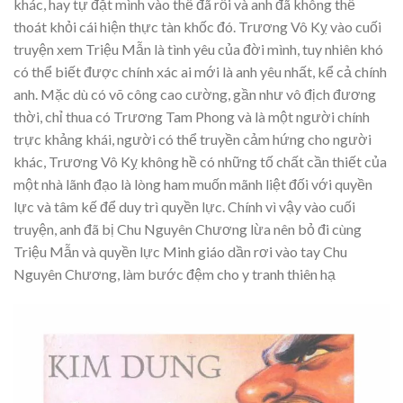
khác, hay tự đặt mình vào thế đã rồi và anh đã không thể
thoát khỏi cái hiện thực tàn khốc đó. Trương Vô Kỵ vào cuối
truyện xem Triệu Mẫn là tình yêu của đời mình, tuy nhiên khó
có thể biết được chính xác ai mới là anh yêu nhất, kể cả chính
anh. Mặc dù có võ công cao cường, gần như vô địch đương
thời, chỉ thua có Trương Tam Phong và là một người chính
trực khảng khái, người có thể truyền cảm hứng cho người
khác, Trương Vô Kỵ không hề có những tố chất cần thiết của
một nhà lãnh đạo là lòng ham muốn mãnh liệt đối với quyền
lực và tâm kế để duy trì quyền lực. Chính vì vậy vào cuối
truyện, anh đã bị Chu Nguyên Chương lừa nên bỏ đi cùng
Triệu Mẫn và quyền lực Minh giáo dần rơi vào tay Chu
Nguyên Chương, làm bước đệm cho y tranh thiên hạ