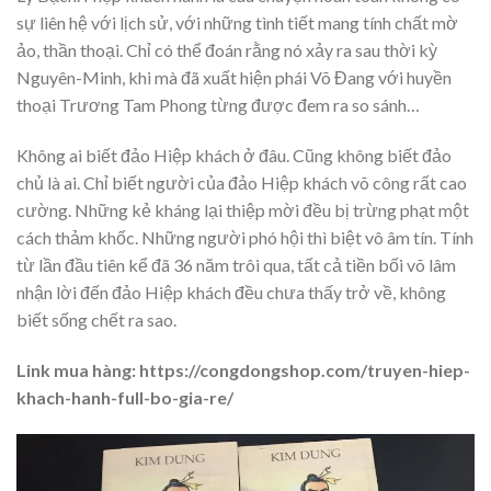
sự liên hệ với lịch sử, với những tình tiết mang tính chất mờ
ảo, thần thoại. Chỉ có thể đoán rằng nó xảy ra sau thời kỳ
Nguyên-Minh, khi mà đã xuất hiện phái Võ Đang với huyền
thoại Trương Tam Phong từng được đem ra so sánh…
Không ai biết đảo Hiệp khách ở đâu. Cũng không biết đảo
chủ là ai. Chỉ biết người của đảo Hiệp khách võ công rất cao
cường. Những kẻ kháng lại thiệp mời đều bị trừng phạt một
cách thảm khốc. Những người phó hội thì biệt vô âm tín. Tính
từ lần đầu tiên kể đã 36 năm trôi qua, tất cả tiền bối võ lâm
nhận lời đến đảo Hiệp khách đều chưa thấy trở về, không
biết sống chết ra sao.
Link mua hàng: https://congdongshop.com/truyen-hiep-
khach-hanh-full-bo-gia-re/