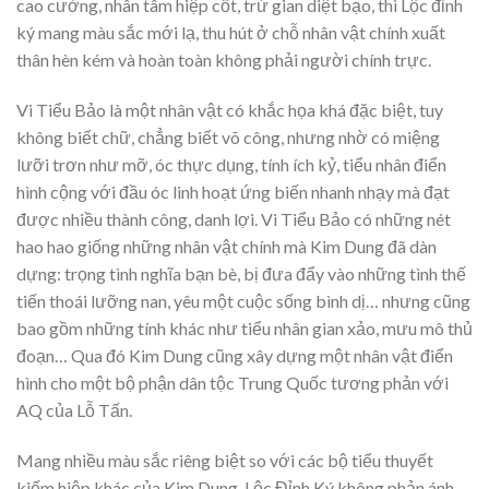
cao cường, nhân tâm hiệp cốt, trừ gian diệt bạo, thì Lộc đỉnh
ký mang màu sắc mới lạ, thu hút ở chỗ nhân vật chính xuất
thân hèn kém và hoàn toàn không phải người chính trực.
Vi Tiểu Bảo là một nhân vật có khắc họa khá đặc biệt, tuy
không biết chữ, chẳng biết võ công, nhưng nhờ có miệng
lưỡi trơn như mỡ, óc thực dụng, tính ích kỷ, tiểu nhân điển
hình cộng với đầu óc linh hoạt ứng biến nhanh nhạy mà đạt
được nhiều thành công, danh lợi. Vi Tiểu Bảo có những nét
hao hao giống những nhân vật chính mà Kim Dung đã dàn
dựng: trọng tình nghĩa bạn bè, bị đưa đẩy vào những tình thế
tiến thoái lưỡng nan, yêu một cuộc sống bình dị… nhưng cũng
bao gồm những tính khác như tiểu nhân gian xảo, mưu mô thủ
đoạn… Qua đó Kim Dung cũng xây dựng một nhân vật điển
hình cho một bộ phận dân tộc Trung Quốc tương phản với
AQ của Lỗ Tấn.
Mang nhiều màu sắc riêng biệt so với các bộ tiểu thuyết
kiếm hiệp khác của Kim Dung, Lộc Đỉnh Ký không phản ánh