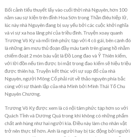
Bối cảnh tiểu thuyết lấy vào cuối thời nhà Nguyên, hơn 100
năm sau sự kiện trên đỉnh Hoa Sơn trong Thần điêu hiệp lữ,
lúc này nhà Nguyên đang bị suy yếu bởi các cuộc khởi nghĩa
và vì sự xa hoa lãng phí của triều đình. Truyện xoay quanh
Trương Vô Kỵ và mối tình phức tạp với 4 cô gái, bên cạnh đó
là những âm mưu thủ đoạn đầy máu tanh trên giang hồ nhằm
chiếm đoạt 2 món báu vật là Đồ Long đao và Ỷ Thiên kiếm,
với lời đồn nếu tìm được bí mật trong đao kiếm sẽ hiệu triệu
được thiên hạ. Truyện kết thúc với sự sụp đổ của nhà
Nguyên, người Mông Cổ phải rút về thảo nguyên phía bắc
cùng với sự thành lập của nhà Minh bởi Minh Thái Tổ Chu
Nguyên Chương.
Trương Vô Kỵ được xem là có nội tâm phức tạp hơn so với
Quách Tĩnh và Dương Quá trong khi không có những phẩm
chất anh hùng như hai người kia. Điều này làm cho nhân vật
trở nên thực tế hơn. Anh là người hay bị tác động bởi người