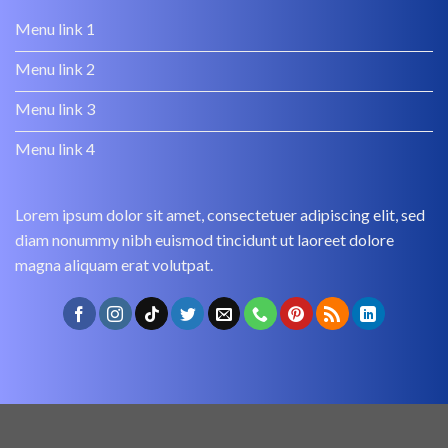
Menu link 1
Menu link 2
Menu link 3
Menu link 4
Lorem ipsum dolor sit amet, consectetuer adipiscing elit, sed
diam nonummy nibh euismod tincidunt ut laoreet dolore
magna aliquam erat volutpat.