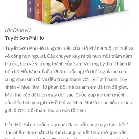
Lộc Đỉnh Ký
Tuyết Sơn Phi Hồ
Tuyết Sơn Phi Hồ
là ngoại hiệu của Hồ Phỉ trẻ tuổi, trí tuệ và
võ công hơn người. Câu chuyện xảy ra từ hơn một trăm năm
trước, bốn vệ sĩ trung thành của Sấm Vương Lý Tự Thành là
bốn họ Hồ, Miêu, Điền, Phạm, bốn người kết nghĩa anh em,
cùng nhau sinh tử và đều trung thành với Lý Tự Thành. Tuy
nhiên vì hiểu lầm Hồ phản bội mà ba anh em đã tìm để giết.
Mối thù kéo dài đến mấy đời sau. Cuộc gặp gỡ định mệnh
dẫn đến tình yêu giữa Hồ Phỉ và Miêu Nhược Lan liệu có hóa
giải được mối thâm thù, ân oán tổ tiên?
Liệu Hồ Phỉ có xuống tay nhát đao cuối cùng hay chịu chết?
Tác phẩm duy nhất của Kim Dung có kết thúc mở gây băn