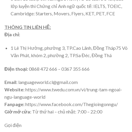
lớp luyện thi Chứng chỉ Anh ngữ quốc tế: IELTS, TOEIC,
Cambridge: Starters, Movers, Flyers, KET, PET, FCE
THÔNG TIN LIÊN HỆ:
Địa chỉ:
1 Lê Thị Hường, phường 3, TP.Cao Lãnh, Đồng Tháp75 Võ
Văn Phát, khóm 2, phường 2, TP.Sa Đéc, Đồng Thá
Điện thoại:
0868 472 666 – 0367 355 666
Email:
languageworld.cl@gmail.com
Website:
https://www.twedu.com.vn/vi/trung-tam-ngoai-
ngu-language-world
Fanpage:
https://www.facebook.com/Thegioingonngu/
Giờ mở cửa:
Từ thứ hai – chủ nhật: 7:00 – 22:00
Gọi điện