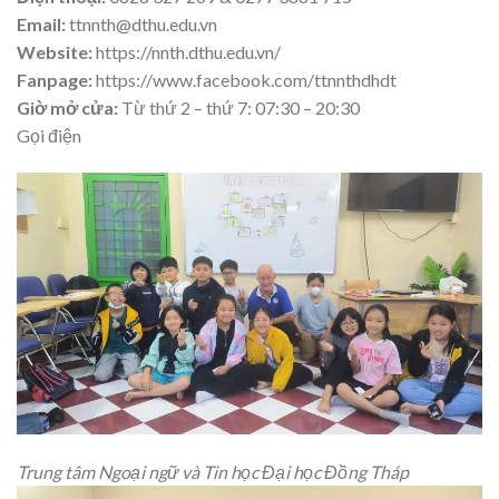
Email:
ttnnth@dthu.edu.vn
Website:
https://nnth.dthu.edu.vn/
Fanpage:
https://www.facebook.com/ttnnthdhdt
Giờ mở cửa:
Từ thứ 2 – thứ 7: 07:30 – 20:30
Gọi điện
Trung tâm Ngoại ngữ và Tin học Đại học Đồng Tháp