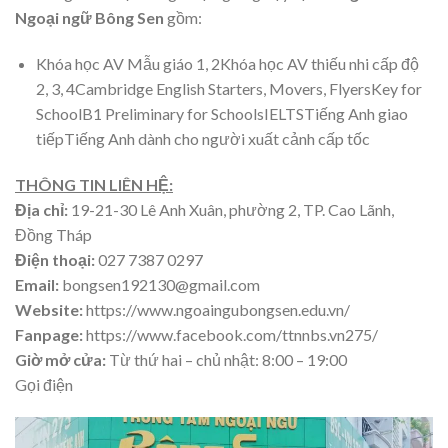
Ngoại ngữ Bông Sen
gồm:
Khóa học AV Mẫu giáo 1, 2Khóa học AV thiếu nhi cấp độ
2, 3, 4Cambridge English Starters, Movers, FlyersKey for
SchoolB1 Preliminary for SchoolsIELTSTiếng Anh giao
tiếpTiếng Anh dành cho người xuất cảnh cấp tốc
THÔNG TIN LIÊN HỆ:
Địa chỉ:
19-21-30 Lê Anh Xuân, phường 2, TP. Cao Lãnh,
Đồng Tháp
Điện thoại:
027 7387 0297
Email:
bongsen192130@gmail.com
Website:
https://www.ngoaingubongsen.edu.vn/
Fanpage:
https://www.facebook.com/ttnnbs.vn275/
Giờ mở cửa:
Từ thứ hai – chủ nhật: 8:00 – 19:00
Gọi điện