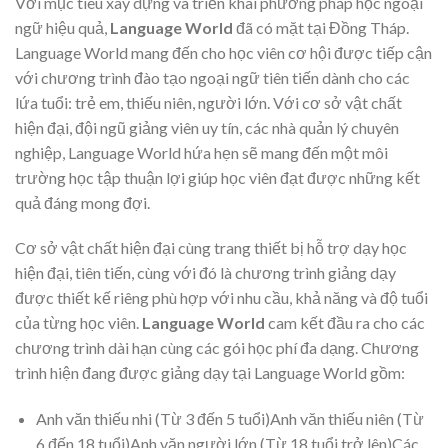
Với mục tiêu xây dựng và triển khai phương pháp học ngoại
ngữ hiệu quả,
Language World
đã có mặt tại Đồng Tháp.
Language World mang đến cho học viên cơ hội được tiếp cận
với chương trình đào tạo ngoại ngữ tiên tiến dành cho các
lứa tuổi: trẻ em, thiếu niên, người lớn. Với cơ sở vật chất
hiện đại, đội ngũ giảng viên uy tín, các nhà quản lý chuyên
nghiệp, Language World hứa hẹn sẽ mang đến một môi
trường học tập thuận lợi giúp học viên đạt được những kết
quả đáng mong đợi.
Cơ sở vật chất hiện đại cùng trang thiết bị hỗ trợ dạy học
hiện đại, tiên tiến, cùng với đó là chương trình giảng dạy
được thiết kế riêng phù hợp với nhu cầu, khả năng và độ tuổi
của từng học viên.
Language World
cam kết đầu ra cho các
chương trình dài hạn cùng các gói học phí đa dạng. Chương
trình hiện đang được giảng dạy tại Language World gồm:
Anh văn thiếu nhi (Từ 3 đến 5 tuổi)Anh văn thiếu niên (Từ
6 đến 18 tuổi)Anh văn người lớn (Từ 18 tuổi trở lên)Các