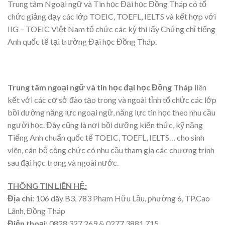
Trung tâm Ngoại ngữ và Tin học Đại học Đồng Tháp có tổ
chức giảng dạy các lớp TOEIC, TOEFL, IELTS và kết hợp với
IIG – TOEIC Việt Nam tổ chức các kỳ thi lấy Chứng chỉ tiếng
Anh quốc tế tại trường Đại học Đồng Tháp.
Trung tâm ngoại ngữ và tin học đại học Đồng Tháp
l
iên
kết với các cơ sở đào tạo trong và ngoài tỉnh tổ chức các lớp
bồi dưỡng năng lực ngoại ngữ, năng lực tin học theo nhu cầu
người học. Đây cũng là nơi bồi dưỡng kiến thức, kỹ năng
Tiếng Anh chuẩn quốc tế TOEIC, TOEFL, IELTS… cho sinh
viên, cán bộ công chức có nhu cầu tham gia các chương trình
sau đại học trong và ngoài nước.
THÔNG TIN LIÊN HỆ:
Địa chỉ:
106 dãy B3, 783 Phạm Hữu Lầu, phường 6, TP.Cao
Lãnh, Đồng Tháp
Điện thoại:
0828 327 269 & 0277 3881 715