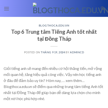
Skip
to
content
BLOGTHOCA.EDU.VN
Top 6 Trung tâm Tiếng Anh tốt nhất
tại Đồng Tháp
POSTED ON
THÁNG 9 19, 2024
BY
ADMINCD
Giỏi tiếng anh sẽ mang đến nhiều cơ hội thăng tiến, mở rộng
mối quan hệ, tăng hiệu quả công việc. Vậy nên học tiếng anh
ở đâu để đảm bảo uy tín? Hôm nay,
… xem thêm…
Blogthoca.edu.vn sẽ điểm qua những trung tâm tiếng Anh tốt
nhất tại Đồng Tháp để giúp bạn dễ dàng lựa chọn cho mình
một nơi học phù hợp nhé.