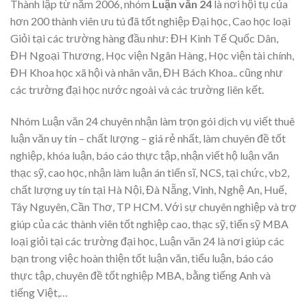
Thành lập từ năm 2006, nhóm
Luận văn 24
là nơi hội tụ của
hơn 200 thành viên ưu tú đã tốt nghiệp Đại học, Cao học loại
Giỏi tại các trường hàng đầu như: ĐH Kinh Tế Quốc Dân,
ĐH Ngoại Thương, Học viện Ngân Hàng, Học viện tài chính,
ĐH Khoa học xã hội và nhân văn, ĐH Bách Khoa.. cũng như
các trường đại học nước ngoài và các trường liên kết.
Nhóm Luận văn 24 chuyên nhận làm trọn gói dịch vụ viết thuê
luận văn uy tín – chất lượng – giá rẻ nhất, làm chuyên đề tốt
nghiệp, khóa luận, báo cáo thực tập, nhận viết hộ luận văn
thạc sỹ, cao học, nhận làm luận án tiến sĩ, NCS, tại chức, vb2,
chất lượng uy tín tại Hà Nội, Đà Nẵng, Vinh, Nghệ An, Huế,
Tây Nguyên, Cần Thơ, TP HCM. Với sự chuyên nghiệp và trợ
giúp của các thành viên tốt nghiệp cao, thạc sỹ, tiến sỹ MBA
loại giỏi tại các trường đại học, Luận văn 24 là nơi giúp các
bạn trong việc hoàn thiện tốt luận văn, tiểu luận, báo cáo
thực tập, chuyên đề tốt nghiệp MBA, bằng tiếng Anh và
tiếng Việt,…