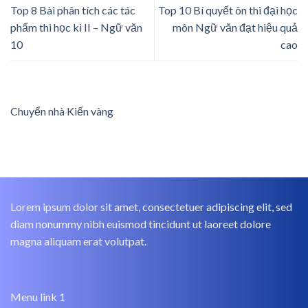
Top 8 Bài phân tích các tác
Top 10 Bí quyết ôn thi đại học
phẩm thi học kì II – Ngữ văn
môn Ngữ văn đạt hiệu quả
10
cao
Chuyển nhà Kiến vàng
Lorem ipsum dolor sit amet, consectetuer adipiscing elit, sed
diam nonummy nibh euismod tincidunt ut laoreet dolore
magna aliquam erat volutpat.
Menu link 1