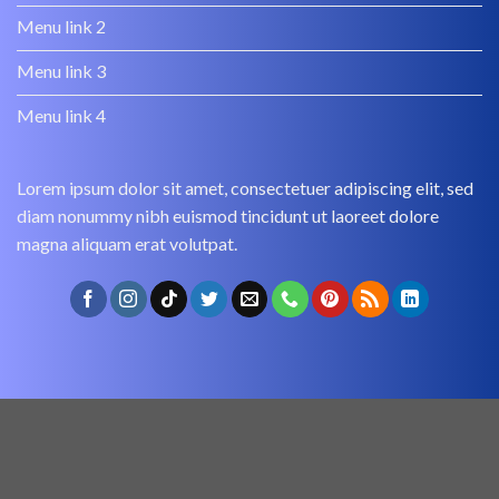
Menu link 2
Menu link 3
Menu link 4
Lorem ipsum dolor sit amet, consectetuer adipiscing elit, sed
diam nonummy nibh euismod tincidunt ut laoreet dolore
magna aliquam erat volutpat.