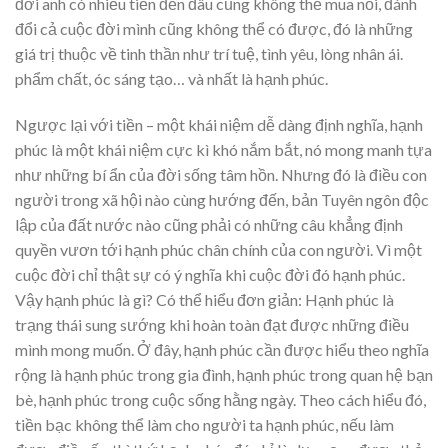
đời anh có nhiều tiền đến đâu cũng không thể mua nổi, đánh
đổi cả cuộc đời mình cũng không thể có được, đó là những
giá trị thuộc về tinh thần như trí tuệ, tình yêu, lòng nhân ái.
phẩm chất, óc sáng tạo… và nhất là hạnh phúc.
Ngược lại với tiền – một khái niệm dễ dàng định nghĩa, hạnh
phúc là một khái niệm cực kì khó nắm bắt, nó mong manh tựa
như những bí ẩn của đời sống tâm hồn. Nhưng đó là điều con
người trong xã hội nào cùng hướng đến, bản Tuyên ngôn độc
lập của đất nước nào cũng phải có những câu khẳng định
quyền vươn tới hạnh phúc chân chính của con người. Vì một
cuộc đời chỉ thật sự có ý nghĩa khi cuộc đời đó hạnh phúc.
Vậy hạnh phúc là gì? Có thể hiểu đơn giản: Hạnh phúc là
trạng thái sung sướng khi hoàn toàn đạt được những điều
mình mong muốn. Ở đây, hạnh phúc cần được hiểu theo nghĩa
rộng là hạnh phúc trong gia đình, hạnh phúc trong quan hệ bạn
bè, hạnh phúc trong cuộc sống hằng ngày. Theo cách hiểu đó,
tiền bạc không thể làm cho người ta hạnh phúc, nếu làm