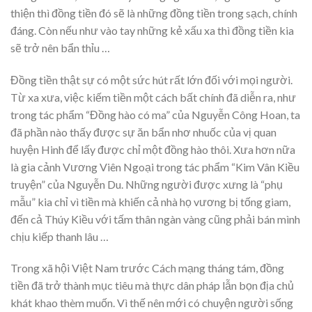
thiện thì đồng tiền đó sẽ là những đồng tiền trong sạch, chính
đáng. Còn nếu như vào tay những kẻ xấu xa thì đồng tiền kia
sẽ trở nên bẩn thỉu …
Đồng tiền thật sự có một sức hút rất lớn đối với mọi người.
Từ xa xưa, việc kiếm tiền một cách bất chính đã diễn ra, như
trong tác phẩm “Đồng hào có ma” của Nguyễn Công Hoan, ta
đã phần nào thấy được sự ăn bẩn nhơ nhuốc của vị quan
huyện Hinh để lấy được chỉ một đồng hào thôi. Xưa hơn nữa
là gia cảnh Vương Viên Ngoại trong tác phẩm “Kim Vân Kiều
truyện” của Nguyễn Du. Những người được xưng là “phụ
mẫu” kia chỉ vì tiền mà khiến cả nhà họ vương bị tống giam,
đến cả Thúy Kiều với tấm thân ngàn vàng cũng phải bán mình
chịu kiếp thanh lâu …
Trong xã hội Việt Nam trước Cách mạng tháng tám, đồng
tiền đã trở thành mục tiêu mà thực dân pháp lẫn bọn địa chủ
khát khao thèm muốn. Vì thế nên mới có chuyện người sống