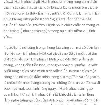
yêu…? Hạnh phúc là gì? Hạnh phúc là những rung cảm chân
thành sâu sắc nhất từ tận đáy lòng, là lúc ta muốn ôm cả thế
giới vào lòng, ta thấy ấm ngay giữa trời đông băng giá. Hạnh
phúc không bắt nguồn từ những giá trị vật chất mà bắt
nguồn từ tâm hồn, trái tim. Hạnh phúc chưa chắc có trong xa
hoa tráng lệ nhưng tràn ngập trong nụ cười, niềm vui, tình
yêu…
Người phụ nữ sống trong nhung lụa vàng son mà cô đơn lạnh
lẽo liệu có hạnh phúc? Một cái dạ dày no đủ và một trái tim
chết đói liệu có hạnh phúc? Hạnh phúc đến đơn giản nhẹ
nhàng, không cần tiền bạc, không xa hoa phù phiếm. Là một
buổi sáng ngắm bình minh trên mặt biển, là nhìn ngắm một
bông hoa nở muộn đẫm mình trong sương đêm và nắng sớm,
là chiếc hôn nhẹ nhàng của người chồng lên trán vợ để xua đi
bao mệt mỏi, toan lính hàng ngày… Hạnh phúc tràn ngập
quanh ta, nhưng hạnh phúc đến rất khẽ, chỉ cần ta im lặng
lắng nghe tiếng gõ cửa của hạnh phúc. Tuyệt nhiên đồng tiền