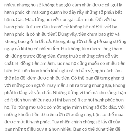
nhiều, nhưng họ sẽ không bao giờ cảm nhận được cái gọi là
hạnh phúc khi mà xung quanh họ đầy rẫy những số phận bất
hạnh. Các Mác từng nói với con gái của mình: Đối với ba,
hạnh phúc là được đấu tranh” cứ không hề nói Đối với ba,
hạnh phúc là có nhiều tiền”, Đúng vậy, tiền chưa bao giờ và
không bao giờ là tất cả. Không ít người chẳng hề sung sướng
ngay cả khi họ có nhiều tiền. Họ không kìm được lòng tham
khi đứng trước đồng tiền, đứng trước những cám dỗ vật
chất. Bị đồng tiền ám ảnh, lúc nào họ cũng muốn có nhiều tiền
hơn. Họ luôn luôn khốn khổ nghĩ cách bảo vệ, nghĩ cách làm
thế nào để kiếm được nhiều tiền. Có thể bạn đã từng ghen tị
với những con người may mắn sinh ra trong nhung lụa, không
phải lo lắng về vật chất. Nhưng đừng vì thế mà cho rằng: bạn
có ít tiền hơn nhiều người thì bạn có ít cơ hội hạnh phúc hơn
họ. Tôi từng mơ ước có một ngày mình trúng số độc đắc. Với
những khoản tiền từ trên trời rơi xuống này, bạn có thể mua
được một ít hạnh phúc. Tuy nhiên chính chúng sẽ lấy đi của
bạn những điều quý giá hơn nhiều. Bạn có thể dùng tiền để