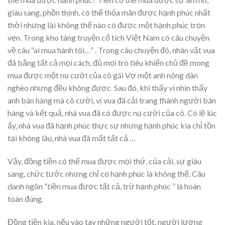
giàu sang, phồn thịnh, có thể thỏa mãn được hạnh phúc nhất
thời nhưng lại không thể nào có được một hạnh phúc trọn
vẹn. Trong kho tàng truyện cổ tích Việt Nam có câu chuyện
về câu “ai mua hành tôi…” . Trong câu chuyện đó, nhân vật vua
đã bằng tất cả mọi cách, đủ mọi trò tiêu khiển chủ đề mong
mua được một nụ cười của cô gái Vợ một anh nông dân
nghèo nhưng đều không được. Sau đó, khi thấy vì nhìn thấy
anh bán hàng mà cô cười, vị vua đã cải trang thành người bán
hàng và kết quả, nhà vua đã có được nụ cười của cô. Có lẽ lúc
ấy, nhà vua đã hạnh phúc thực sự nhưng hạnh phúc kia chỉ tồn
tại không lâu, nhà vua đã mất tất cả …
Vậy, đồng tiền có thể mua được mọi thứ, của cải, sự giàu
sang, chức tước nhưng chỉ có hạnh phúc là không thể. Câu
danh ngôn “tiền mua được tất cả, trừ hạnh phúc ” là hoàn
toàn đúng.
Đồng tiền kia, nếu vào tay những người tốt, người lương