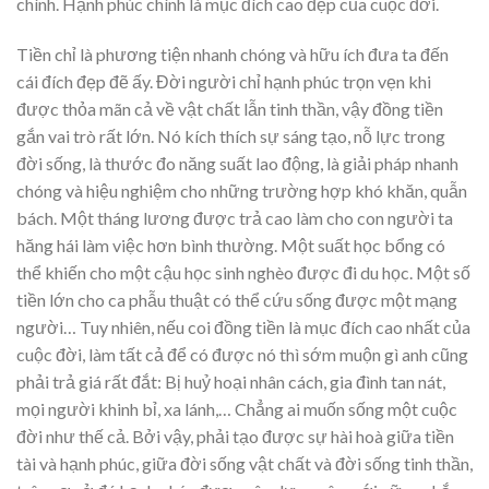
chính. Hạnh phúc chính là mục đích cao đẹp của cuộc đời.
Tiền chỉ là phương tiện nhanh chóng và hữu ích đưa ta đến
cái đích đẹp đẽ ấy. Đời người chỉ hạnh phúc trọn vẹn khi
được thỏa mãn cả về vật chất lẫn tinh thần, vậy đồng tiền
gắn vai trò rất lớn. Nó kích thích sự sáng tạo, nỗ lực trong
đời sống, là thước đo năng suất lao động, là giải pháp nhanh
chóng và hiệu nghiệm cho những trường hợp khó khăn, quẫn
bách. Một tháng lương được trả cao làm cho con người ta
hăng hái làm việc hơn bình thường. Một suất học bổng có
thể khiến cho một cậu học sinh nghèo được đi du học. Một số
tiền lớn cho ca phẫu thuật có thể cứu sống được một mạng
người… Tuy nhiên, nếu coi đồng tiền là mục đích cao nhất của
cuộc đời, làm tất cả để có được nó thì sớm muộn gì anh cũng
phải trả giá rất đắt: Bị huỷ hoại nhân cách, gia đình tan nát,
mọi người khinh bỉ, xa lánh,… Chẳng ai muốn sống một cuộc
đời như thế cả. Bởi vậy, phải tạo được sự hài hoà giữa tiền
tài và hạnh phúc, giữa đời sống vật chất và đời sống tinh thần,