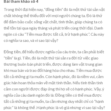
Bài tham khảo số 4
Trong thời đại hiện nay, “đồng tiền” đó là một thứ tài sản vật
chất không thể thiếu đối với mọi người chúng ta. Đó là thứ
để đảm bảo cuộc sống vật chất, tinh thần, giúp chúng ta có
thể tồn tại qua ngày tháng và phát triển cùng thời đại. Danh
ngôn có câu “Tiền mua được tất cả, trừ hạnh phúc”. Câu này
có nghĩa ra sao, và vì sao lại vậy?
Đồng tiền, để hiểu được nghĩa của câu trên, ta cần phải biết
“tiền” là gì. Tiền, đó là một thứ tài sản ra đời từ việc giao
thương buôn bán phát triển, được dùng làm vật trung gian
khi mua bán và trao đổi hàng hóa cho nhau. Tiền mua được
tất cả những gì ta muốn. Còn hạnh phúc, đó là niềm vui, cảm
giác hân hoan thỏa mãn về mặt tinh thần. Nếu tinh thần tình
cảm con người được đáp ứng thì họ sẽ có hạnh phúc. Vậy, ý
nghĩa của câu danh ngôn đó là: Đồng tiền có thể mua được
tất cả những gì ta muốn, ta cần nhưng duy nhất chỉ có “hạnh
phúc” là không thể .Hạnh phúc là vô giá nhưng vì sao lại vậy?