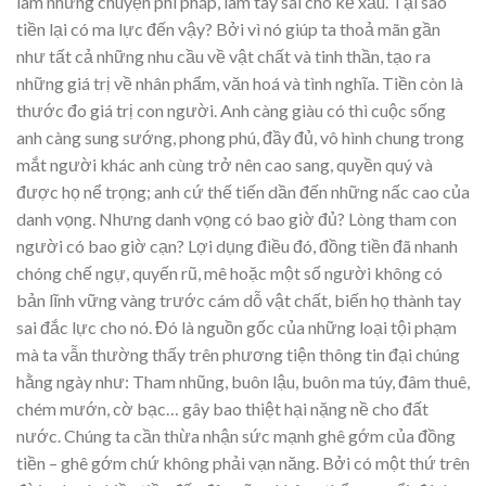
làm những chuyện phi pháp, làm tay sai cho kẻ xấu. Tại sao
tiền lại có ma lực đến vậy? Bởi vì nó giúp ta thoả mãn gần
như tất cả những nhu cầu về vật chất và tinh thần, tạo ra
những giá trị về nhân phẩm, văn hoá và tình nghĩa. Tiền còn là
thước đo giá trị con người. Anh càng giàu có thì cuộc sống
anh càng sung sướng, phong phú, đầy đủ, vô hình chung trong
mắt người khác anh cùng trở nên cao sang, quyền quý và
được họ nể trọng; anh cứ thế tiến dần đến những nấc cao của
danh vọng. Nhưng danh vọng có bao giờ đủ? Lòng tham con
người có bao giờ cạn? Lợi dụng điều đó, đồng tiền đã nhanh
chóng chế ngự, quyến rũ, mê hoặc một số người không có
bản lĩnh vững vàng trước cám dỗ vật chất, biến họ thành tay
sai đắc lực cho nó. Đó là nguồn gốc của những loại tội phạm
mà ta vẫn thường thấy trên phương tiện thông tin đại chúng
hằng ngày như: Tham nhũng, buôn lậu, buôn ma túy, đâm thuê,
chém mướn, cờ bạc… gây bao thiệt hại nặng nề cho đất
nước. Chúng ta cần thừa nhận sức mạnh ghê gớm của đồng
tiền – ghê gớm chứ không phải vạn năng. Bởi có một thứ trên