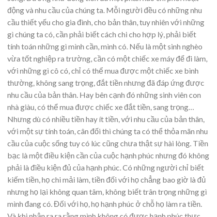
động và nhu cầu của chúng ta. Mỗi người đều có những nhu
cầu thiết yếu cho gia đình, cho bản thân, tuy nhiên với những
gì chúng ta có, cần phải biết cách chi cho hợp lý, phải biết
tính toán những gì mình cần, mình có. Nếu là một sinh nghèo
vừa tốt nghiệp ra trường, cần có một chiếc xe máy để đi làm,
với những gì cô có, chỉ có thể mua được một chiếc xe bình
thường, không sang trọng, đắt tiền nhưng đã đáp ứng được
nhu cầu của bản thân. Hay bên cạnh đó những sinh viên con
nhà giàu, có thể mua được chiếc xe đắt tiền, sang trọng…
Nhưng dù có nhiều tiền hay ít tiền, với nhu cầu của bản thân,
với một sự tính toán, cân đối thì chúng ta có thể thỏa mãn nhu
cầu của cuộc sống tuy có lúc cũng chưa thật sự hài lòng. Tiền
bạc là một điều kiện cần của cuộc hạnh phúc nhưng đó không
phải là điều kiện đủ của hạnh phúc. Có những người chỉ biết
kiếm tiền, họ chi mải làm, tiền đối với họ chẳng bao giờ là đủ
nhưng họ lại không quan tâm, không biết trân trọng những gì
mình đang có. Đối với họ, họ hạnh phúc ở chỗ họ làm ra tiền.
Và khi nhận ra ra rằng mình không có được hạnh phúc thực