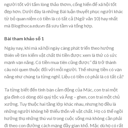
người tốt với tấm lòng thảo thơm, cống hiến để xã hội tốt
đẹp hơn. Dưới đây là những Bài luận thuyết phục người khác
từ bỏ quan niệm có tiền là có tất cả (Ngữ văn 10) hay nhất
mà Blogthoca.edu.vn đã sưu tầm và tổng hợp.
Bài tham khảo số 1
Ngày nay, khi mà xã hội ngày càng phát triển theo hướng
thiên về tìm kiếm vật chất thì tiền được xem là thứ có sức
mạnh vạn năng. Có tiền mua tiên cũng được” đã trở thành
câu nói quen thuộc đối với mỗi người. Thế nhưng tiền có vạn
năng như chúng ta từng nghĩ. Liệu có tiền có phải là có tất cả?
Ta từng biết đến tình bạn cảm động của Mác, con trai một
gia đình có dòng dõi quý tộc và Ăng – ghen, con trai một chủ
xưởng. Tuy thuộc hai tầng lớp khác nhau, nhưng họ đều là
những người không hề thiếu thốn về vật chất. Họ có thể ngồi
hưởng thụ những thú vui trong cuộc sống mà không cần phải
đi theo con đường cách mạng đầy gian khổ. Mặc dù họ có rất