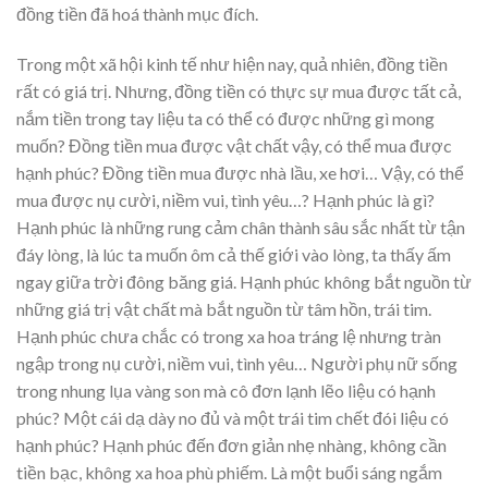
đồng tiền đã hoá thành mục đích.
Trong một xã hội kinh tế như hiện nay, quả nhiên, đồng tiền
rất có giá trị. Nhưng, đồng tiền có thực sự mua được tất cả,
nắm tiền trong tay liệu ta có thể có được những gì mong
muốn? Đồng tiền mua được vật chất vậy, có thể mua được
hạnh phúc? Đồng tiền mua được nhà lầu, xe hơi… Vậy, có thể
mua được nụ cười, niềm vui, tình yêu…? Hạnh phúc là gì?
Hạnh phúc là những rung cảm chân thành sâu sắc nhất từ tận
đáy lòng, là lúc ta muốn ôm cả thế giới vào lòng, ta thấy ấm
ngay giữa trời đông băng giá. Hạnh phúc không bắt nguồn từ
những giá trị vật chất mà bắt nguồn từ tâm hồn, trái tim.
Hạnh phúc chưa chắc có trong xa hoa tráng lệ nhưng tràn
ngập trong nụ cười, niềm vui, tình yêu… Người phụ nữ sống
trong nhung lụa vàng son mà cô đơn lạnh lẽo liệu có hạnh
phúc? Một cái dạ dày no đủ và một trái tim chết đói liệu có
hạnh phúc? Hạnh phúc đến đơn giản nhẹ nhàng, không cần
tiền bạc, không xa hoa phù phiếm. Là một buổi sáng ngắm