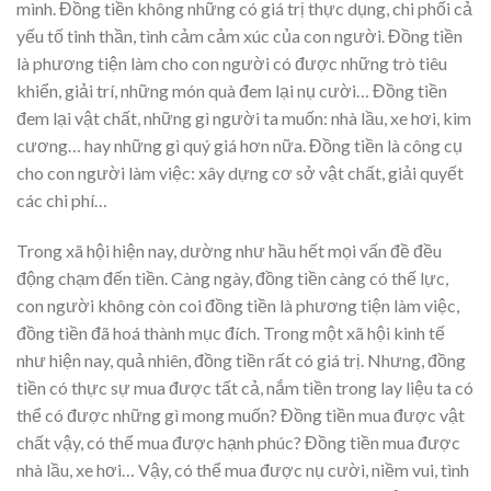
mình. Đồng tiền không những có giá trị thực dụng, chi phối cả
yếu tố tinh thần, tình cảm cảm xúc của con người. Đồng tiền
là phương tiện làm cho con người có được những trò tiêu
khiển, giải trí, những món quà đem lại nụ cười… Đồng tiền
đem lại vật chất, những gì người ta muốn: nhà lầu, xe hơi, kim
cương… hay những gì quý giá hơn nữa. Đồng tiền là công cụ
cho con người làm việc: xây dựng cơ sở vật chất, giải quyết
các chi phí…
Trong xã hội hiện nay, dường như hầu hết mọi vấn đề đều
động chạm đến tiền. Càng ngày, đồng tiền càng có thế lực,
con người không còn coi đồng tiền là phương tiện làm việc,
đồng tiền đã hoá thành mục đích. Trong một xã hội kinh tế
như hiện nay, quả nhiên, đồng tiền rất có giá trị. Nhưng, đồng
tiền có thực sự mua được tất cả, nắm tiền trong lay liệu ta có
thể có được những gì mong muốn? Đồng tiền mua được vật
chất vậy, có thể mua được hạnh phúc? Đồng tiền mua được
nhà lầu, xe hơi… Vậy, có thể mua được nụ cười, niềm vui, tình