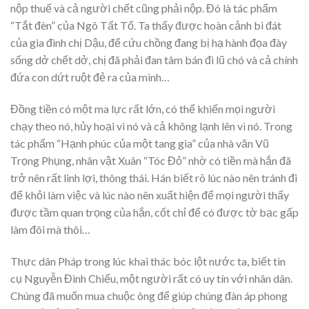
nộp thuế và cả người chết cũng phải nộp. Đó là tác phẩm
“Tắt đèn” của Ngô Tất Tố. Ta thấy được hoàn cảnh bi đát
của gia đình chị Dậu, để cứu chồng đang bị hạ hành đọa đày
sống dở chết dở, chị đã phải đan tâm bán đi lũ chó và cả chính
đứa con dứt ruột đẻ ra của mình…
Đồng tiền có một ma lực rất lớn, có thể khiến mọi người
chạy theo nó, hủy hoại vì nó và cả không lạnh lên vì nó. Trong
tác phẩm “Hạnh phúc của một tang gia” của nhà văn Vũ
Trọng Phụng, nhân vật Xuân “Tóc Đỏ” nhờ có tiền mà hắn đã
trở nên rất linh lợi, thông thái. Hán biết rõ lúc nào nên tránh đi
để khỏi làm việc và lúc nào nên xuất hiện để mọi người thấy
được tầm quan trọng của hắn, cốt chỉ để có được tờ bạc gấp
làm đôi mà thôi…
Thực dân Pháp trong lúc khai thác bóc lột nước ta, biết tin
cụ Nguyễn Đình Chiểu, một người rất có uy tín với nhân dân.
Chúng đã muốn mua chuộc ông để giúp chúng đàn áp phong