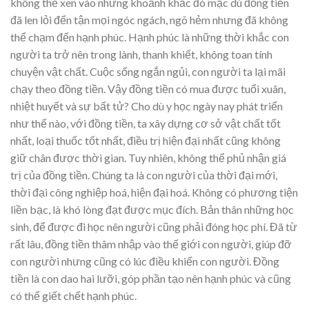
không thể xen vào những khoảnh khắc đó mặc dù đồng tiền
đã len lỏi đến tận mọi ngóc ngách, ngõ hẻm nhưng đã không
thể chạm đến hạnh phúc. Hạnh phúc là những thời khắc con
người ta trở nên trong lành, thanh khiết, không toan tính
chuyện vật chất. Cuộc sống ngắn ngủi, con người ta lại mãi
chạy theo đồng tiền. Vậy đồng tiền có mua được tuổi xuân,
nhiệt huyết và sự bất tử? Cho dù y học ngày nay phát triển
như thế nào, với đồng tiền, ta xây dựng cơ sở vật chất tốt
nhất, loại thuốc tốt nhất, điều trị hiện đại nhất cũng không
giữ chân được thời gian. Tuy nhiên, không thể phủ nhận giá
trị của đồng tiền. Chúng ta là con người của thời đại mới,
thời đại công nghiệp hoá, hiện đại hoá. Không có phương tiện
liền bạc, là khó lòng đạt được mục đích. Bản thân những học
sinh, để được đi học nên người cũng phải đóng học phí. Đã từ
rất lâu, đồng tiền thâm nhập vào thế giới con người, giúp đỡ
con người nhưng cũng có lúc điều khiển con người. Đồng
tiền là con dao hai lưỡi, góp phần tạo nên hạnh phúc và cũng
có thể giết chết hạnh phúc.