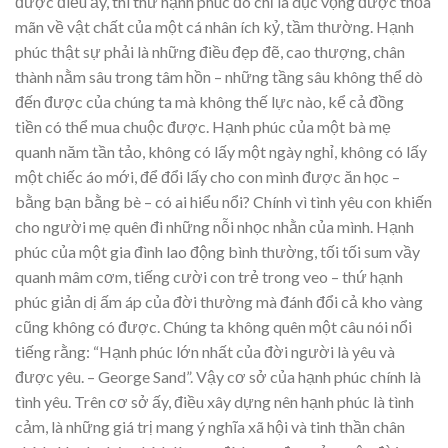
được điều ấy, thì thứ hạnh phúc đó chỉ là dục vọng được thỏa
mãn về vật chất của một cá nhân ích kỷ, tầm thường. Hạnh
phúc thật sự phải là những điều đẹp đẽ, cao thượng, chân
thành nằm sâu trong tâm hồn – những tầng sâu không thể dò
đến được của chúng ta mà không thế lực nào, kể cả đồng
tiền có thể mua chuộc được. Hạnh phúc của một bà mẹ
quanh năm tần tảo, không có lấy một ngày nghỉ, không có lấy
một chiếc áo mới, để đổi lấy cho con mình được ăn học –
bằng bạn bằng bè – có ai hiểu nổi? Chính vì tình yêu con khiến
cho người mẹ quên đi những nỗi nhọc nhằn của mình. Hạnh
phúc của một gia đình lao động bình thường, tối tối sum vầy
quanh mâm cơm, tiếng cười con trẻ trong veo – thứ hạnh
phúc giản dị ấm áp của đời thường mà đánh đổi cả kho vàng
cũng không có được. Chúng ta không quên một câu nói nổi
tiếng rằng: “Hạnh phúc lớn nhất của đời người là yêu và
được yêu. – George Sand”. Vậy cơ sở của hạnh phúc chính là
tình yêu. Trên cơ sở ấy, điều xây dựng nên hạnh phúc là tình
cảm, là những giá trị mang ý nghĩa xã hội và tinh thần chân