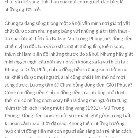
chất và đời sống tinh thần của mỗi con người, đặc biệt là
những người trẻ.
Chúng ta đang sống trong một xã hội văn minh nơi giá trị vật
chất được xem như ngang bằng với những giá trị tinh thần –
đã qua rồi cái thời của Balzac, Vũ Trọng Phụng, nơi đồng tiền
chiếm vị trí độc tôn và có sức mạnh thống lĩnh, kiểm soát,
thậm chí làm biến đổi những thước đo xã hội. Nhưng hãy giật
mình ngẫm nghĩ câu nói này, nó vẫn không xa lạ với hiện tại:
Không có Giời, Phật, chỉ có đồng tiền là đáng kính thờ vì nó
sai khiến được mọi người, ai ai cũng phải kính thờ nó mới
sống được. Lương tâm à? Chưa bằng đồng tiền. Giời Phật à?
Còn kém đồng tiền. Chỉ có đồng tiền là ai ai cũng phải kính
thờ, chi có những cách xoay tiền là đáng cho người ta tụng
niệm (trích kịch Không một tiếng vang (1931) – Vũ Trọng
Phụng). Đồng tiền luôn có một sức mạnh ghê gớm trong bất
kì hoàn cảnh nào, thời đại nào. Không hiếm những trường
hợp chỉ vì đồng tiền mà con người sẵn sàng bán rẻ nhân cách,