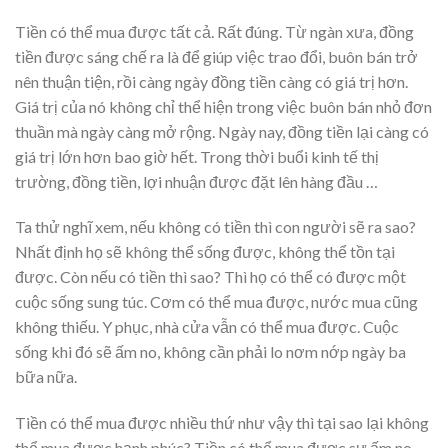
Tiền có thể mua được tất cả. Rất đúng. Từ ngàn xưa, đồng
tiền được sáng chế ra là để giúp việc trao đổi, buôn bán trở
nên thuận tiện, rồi càng ngày đồng tiền càng có giá trị hơn.
Giá trị của nó không chỉ thể hiện trong việc buôn bán nhỏ đơn
thuần mà ngày càng mở rộng. Ngày nay, đồng tiền lại càng có
giá trị lớn hơn bao giờ hết. Trong thời buổi kinh tế thị
trường, đồng tiền, lợi nhuận được đặt lên hàng đầu …
Ta thử nghĩ xem, nếu không có tiền thì con người sẽ ra sao?
Nhất định họ sẽ không thể sống được, không thể tồn tại
được. Còn nếu có tiền thì sao? Thì họ có thể có được một
cuộc sống sung túc. Cơm có thể mua được, nước mua cũng
không thiếu. Y phục, nhà cửa vẫn có thể mua được. Cuộc
sống khi đó sẽ ấm no, không cần phải lo nơm nớp ngày ba
bữa nữa.
Tiền có thể mua được nhiều thứ như vậy thì tại sao lại không
thể mua được hạnh phúc? Tiền có thể mua được sự ấm no,