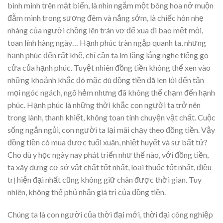
bình minh trên mặt biển, là nhìn ngắm một bông hoa nở muộn
đẫm mình trong sương đêm và nắng sớm, là chiếc hôn nhẹ
nhàng của người chồng lên trán vợ để xua đi bao mệt mỏi,
toan lính hàng ngày… Hạnh phúc tràn ngập quanh ta, nhưng
hạnh phúc đến rất khẽ, chỉ cần ta im lặng lắng nghe tiếng gõ
cửa của hạnh phúc. Tuyệt nhiên đồng tiền không thể xen vào
những khoảnh khắc đó mặc dù đồng tiền đã len lỏi đến tận
mọi ngóc ngách, ngõ hẻm nhưng đã không thể chạm đến hạnh
phúc. Hạnh phúc là những thời khắc con người ta trở nên
trong lành, thanh khiết, không toan tính chuyện vật chất. Cuộc
sống ngắn ngủi, con người ta lại mãi chạy theo đồng tiền. Vậy
đồng tiền có mua được tuổi xuân, nhiệt huyết và sự bất tử?
Cho dù y học ngày nay phát triển như thế nào, với đồng tiền,
ta xây dựng cơ sở vật chất tốt nhất, loại thuốc tốt nhất, điều
trị hiện đại nhất cũng không giữ chân được thời gian. Tuy
nhiên, không thể phủ nhận giá trị của đồng tiền.
Chúng ta là con người của thời đại mới, thời đại công nghiệp