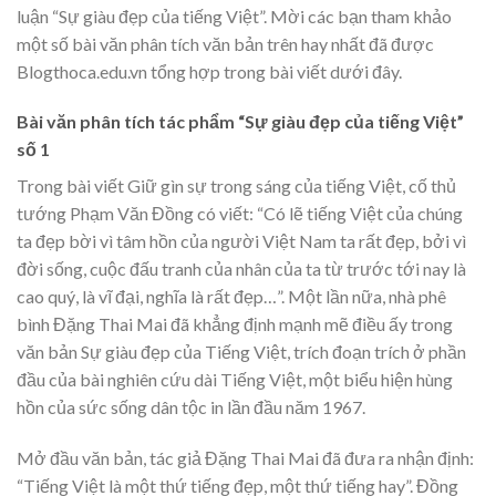
luận “Sự giàu đẹp của tiếng Việt”. Mời các bạn tham khảo
một số bài văn phân tích văn bản trên hay nhất đã được
Blogthoca.edu.vn tổng hợp trong bài viết dưới đây.
Bài văn phân tích tác phẩm “Sự giàu đẹp của tiếng Việt”
số 1
Trong bài viết Giữ gìn sự trong sáng của tiếng Việt, cố thủ
tướng Phạm Văn Đồng có viết: “Có lẽ tiếng Việt của chúng
ta đẹp bời vì tâm hồn của người Việt Nam ta rất đẹp, bởi vì
đời sống, cuộc đấu tranh của nhân của ta từ trước tới nay là
cao quý, là vĩ đại, nghĩa là rất đẹp…”. Một lần nữa, nhà phê
bình Đặng Thai Mai đã khẳng định mạnh mẽ điều ấy trong
văn bản Sự giàu đẹp của Tiếng Việt, trích đoạn trích ở phần
đầu của bài nghiên cứu dài Tiếng Việt, một biểu hiện hùng
hồn của sức sống dân tộc in lần đầu năm 1967.
Mở đầu văn bản, tác giả Đặng Thai Mai đã đưa ra nhận định:
“Tiếng Việt là một thứ tiếng đẹp, một thứ tiếng hay”. Đồng