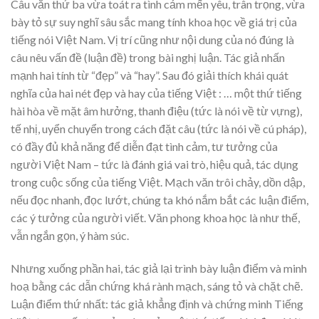
Câu văn thứ ba vừa toát ra tình cảm mến yêu, trân trọng, vừa
bày tỏ sự suy nghĩ sâu sắc mang tính khoa học về giá trị của
tiếng nói Việt Nam. Vị trí cũng như nội dung của nó đúng là
câu nêu vấn đề (luận đề) trong bài nghị luận. Tác giả nhấn
mạnh hai tính từ “đẹp” và “hay”. Sau đó giải thích khái quát
nghĩa của hai nét đẹp và hay của tiếng Việt : … một thứ tiếng
hài hòa về mặt âm hưởng, thanh điệu (tức là nói về từ vựng),
tế nhị, uyển chuyển trong cách đặt câu (tức là nói về cú pháp),
có đầy đủ khả năng để diễn đạt tình cảm, tư tưởng của
người Việt Nam – tức là đánh giá vai trò, hiệu quả, tác dụng
trong cuộc sống của tiếng Việt. Mạch văn trôi chảy, dồn dập,
nếu đọc nhanh, đọc lướt, chúng ta khó nắm bắt các luận điểm,
các ý tưởng của người viết. Văn phong khoa học là như thế,
vẫn ngắn gọn, ý hàm súc.
Nhưng xuống phần hai, tác giả lại trình bày luận điểm và minh
hoạ bằng các dẫn chứng khá rành mạch, sáng tỏ và chặt chẽ.
Luận điểm thứ nhất: tác giả khẳng định và chứng minh Tiếng