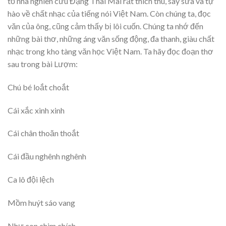
tỏ nhà nghiên cứu Đặng Thai Mai rất thích thú, say sưa và tự
hào về chất nhạc của tiếng nói Việt Nam. Còn chúng ta, đọc
văn của ông, cũng cảm thấy bị lôi cuốn. Chúng ta nhớ đến
những bài thơ, những áng văn sống động, đa thanh, giàu chất
nhạc trong kho tàng văn học Việt Nam. Ta hãy đọc đoạn thơ
sau trong bài Lượm:
Chú bé loắt choắt
Cái xắc xinh xinh
Cái chân thoăn thoắt
Cái đầu nghênh nghênh
Ca lô đội lệch
Mồm huýt sáo vang
Như con chim chích