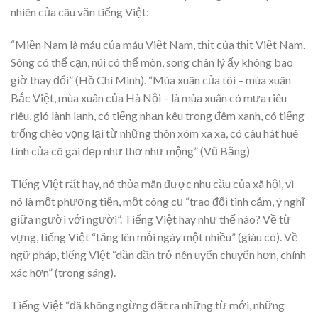
nhiên của câu văn tiếng Việt:
“Miền Nam là máu của máu Việt Nam, thịt của thịt Việt Nam.
Sông có thể cạn, núi có thể mòn, song chân lý ấy không bao
giờ thay đổi” (Hồ Chí Minh). “Mùa xuân của tôi – mùa xuân
Bắc Việt, mùa xuân của Hà Nội – là mùa xuân có mưa riêu
riêu, gió lành lạnh, có tiếng nhạn kêu trong đêm xanh, có tiếng
trống chèo vọng lại từ những thôn xóm xa xa, có câu hát huê
tình của cô gái đẹp như thơ như mộng” (Vũ Bằng)
Tiếng Việt rất hay, nó thỏa mãn được nhu cầu của xã hội, vì
nó là một phương tiện, một công cụ “trao đổi tình cảm, ý nghĩ
giữa người với người”. Tiếng Việt hay như thế nào? Về từ
vựng, tiếng Việt “tăng lên mỗi ngày một nhiều” (giàu có). Về
ngữ pháp, tiếng Việt “dần dần trở nên uyển chuyển hơn, chính
xác hơn” (trong sáng).
Tiếng Việt “đã không ngừng đặt ra những từ mới, những