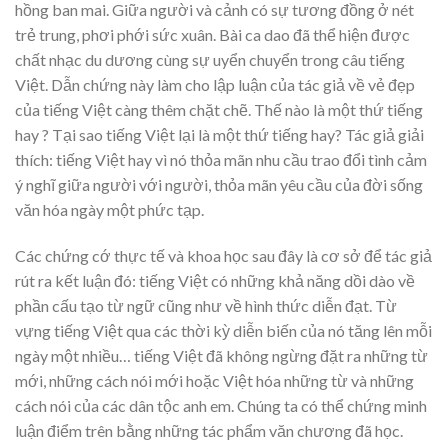
hồng ban mai. Giữa người và cảnh có sự tương đồng ở nét
trẻ trung, phơi phới sức xuân. Bài ca dao đã thể hiện được
chất nhạc du dương cùng sự uyển chuyển trong câu tiếng
Việt. Dẫn chứng này làm cho lập luận của tác giả về vẻ đẹp
của tiếng Việt càng thêm chặt chẽ. Thế nào là một thứ tiếng
hay ? Tại sao tiếng Việt lại là một thứ tiếng hay? Tác giả giải
thích: tiếng Việt hay vì nó thỏa mãn nhu cầu trao đổi tình cảm
ý nghĩ giữa người với người, thỏa mãn yêu cầu của đời sống
văn hóa ngày một phức tạp.
Các chứng cớ thực tế và khoa học sau đây là cơ sở để tác giả
rút ra kết luận đó: tiếng Việt có những khả năng dồi dào về
phần cấu tạo từ ngữ cũng như về hình thức diễn đạt. Từ
vựng tiếng Việt qua các thời kỳ diễn biến của nó tăng lên mỗi
ngày một nhiều… tiếng Việt đã không ngừng đặt ra những từ
mới, những cách nói mới hoặc Việt hóa những từ và những
cách nói của các dân tộc anh em. Chúng ta có thể chứng minh
luận điểm trên bằng những tác phẩm văn chương đã học.