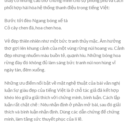
thấy có những câu thơ chứng minh cho sự phong phú và cách
phối hợp hài hòa hệ thống thanh điệu trong tiếng Việt:
Bước tới đèo Ngang bóng xế tà
Cỏ cây chen đá, hoa chen hoa.
Vẻ đẹp thiên nhiên như một bức tranh thủy mặc. Âm hưởng
thơ gợi lên khung cảnh của một vùng rừng núi hoang vu. Cảnh
đẹp nhưng nhuốm màu buồn tẻ, quạnh hiu. Những bông hoa
rừng đày đó không đủ làm sáng bức tranh núi non hùng vĩ
ngày tàn, đêm xuống.
Những ưu điểm nổi bật về mặt nghệ thuật của bài văn nghị
luận Sự giàu đẹp của tiếng Việt là ở chỗ tác giả đã kết hợp
khéo léo giữa giải thích với chứng minh, bình luận. Cách lập
luận rất chặt chẽ : Nêu nhận định ở phần mở bài, sau đó giải
thích và bình luận nhận định. Dùng các dẫn chứng để chứng
minh, làm tăng sức thuyết phục của lí lẽ.