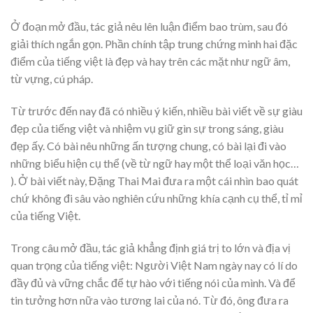
Ở đoạn mở đầu, tác giả nêu lên luận điểm bao trùm, sau đó
giải thích ngắn gọn. Phần chính tập trung chứng minh hai đặc
điểm của tiếng việt là đẹp và hay trên các mặt như ngữ âm,
từ vựng, cú pháp.
Từ trước đến nay đã có nhiều ý kiến, nhiều bài viết về sự giàu
đẹp của tiếng việt và nhiệm vụ giữ gìn sự trong sáng, giàu
đẹp ấy. Có bài nêu những ấn tượng chung, có bài lại đi vào
những biểu hiện cụ thể (về từ ngữ hay một thể loại văn học…
). Ở bài viết này, Đặng Thai Mai đưa ra một cái nhìn bao quát
chứ không đi sâu vào nghiên cứu những khía cạnh cụ thể, tỉ mỉ
của tiếng Việt.
Trong câu mở đầu, tác giả khẳng định giá trị to lớn và địa vị
quan trọng của tiếng việt: Người Việt Nam ngày nay có lí do
đầy đủ và vững chắc để tự hào với tiếng nói của mình. Và để
tin tưởng hơn nữa vào tương lai của nó. Từ đó, ông đưa ra