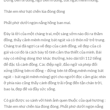
Thân em như hạt chẽn lúa đòng đòng
Phất phơ dưới ngọn nắng hồng ban mai.
Đây là lời của một chàng trai, một sáng sớm nào đó ra thăm
đồng, thấy cảnh mênh mông bát ngát và cô thôn nữ trẻ trung.
Chàng trai đã ngợi ca vẻ đẹp của cánh đồng, vẻ đẹp của cô
gái và coi đó là cách bày tỏ tình cảm tha thiết của mình. Bài
này có những dòng thơ khác thường, kéo dài tới 112 tiếng
để đặc tả cánh đồng. Các điệp ngữ, đảo ngữ và phép đối
xứng (đứng bên ni đồng – đứng bên tê đồng,mênh mông bát
ngát – bát ngát mênh mông) gợi cho người đọc cảm giác nhìn
ở phía nào cũng thấy cánh đồng trải rộng đến tận chân trời,
bao la, đẹp đẽ và đầy sức sống.
Cô gái được so sánh với hình ảnh quen thuộc của quê hương :
Thân em như chẽn lúa đòng đòng. Phất phơ dưới ngọn nắng