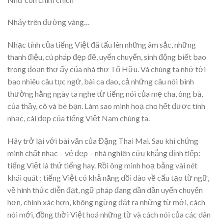
Nhảy trên đường vàng…
Nhạc tính của tiếng Việt đã tấu lên những âm sắc, những
thanh điệu, cú pháp đẹp đẽ, uyển chuyển, sinh động biết bao
trong đoạn thơ ấy của nhà thơ Tố Hữu. Và chúng ta nhớ tới
bao nhiêu câu tục ngữ, bài ca dao, cả những câu nói bình
thường hằng ngày ta nghe từ tiếng nói của mẹ cha, ông bà,
của thầy, cô và bè bạn. Làm sao minh hoạ cho hết được tính
nhạc, cái đẹp của tiếng Việt Nam chúng ta.
Hãy trở lại với bài văn của Đặng Thai Mai. Sau khi chứng
minh chất nhạc – vẻ đẹp – nhà nghiên cứu khẳng định tiếp:
tiếng Việt là thứ tiếng hay. Rồi ông minh hoạ bằng vài nét
khái quát : tiếng Việt có khả năng dồi dào về cấu tạo từ ngữ,
về hình thức diễn đạt, ngữ pháp đang dần dần uyển chuyển
hơn, chính xác hơn, không ngừng đặt ra những từ mới, cách
nói mới, đồng thời Việt hoá những từ và cách nói của các dân