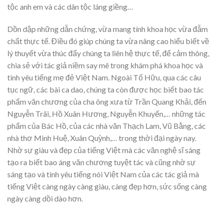
tộc anh em và các dân tộc láng giềng…
Dồn dập những dẫn chứng, vừa mang tính khoa học vừa đẫm
chất thực tế. Điều đó giúp chúng ta vừa nâng cao hiểu biết về
lý thuyết vừa thúc đẩy chúng ta liên hệ thực tế, để cảm thông,
chia sẻ với tác giả niềm say mê trong khám phá khoa học và
tình yêu tiếng mẹ đẻ Việt Nam. Ngoài Tố Hữu, qua các câu
tục ngữ, các bài ca dao, chúng ta còn được học biết bao tác
phẩm văn chương của cha ông xưa từ Trần Quang Khải, đến
Nguyễn Trãi, Hồ Xuân Hương, Nguyễn Khuyến,… những tác
phẩm của Bác Hồ, của các nhà văn Thạch Lam, Vũ Bằng, các
nhà thơ Minh Huệ, Xuân Quỳnh,… trong thời đại ngày nay.
Nhờ sự giàu và đẹp của tiếng Việt mà các văn nghệ sĩ sáng
tạo ra biết bao áng văn chương tuyệt tác và cũng nhờ sự
sáng tạo và tình yêu tiếng nói Việt Nam của các tác giả mà
tiếng Việt càng ngày càng giàu, càng đẹp hơn, sức sống càng
ngày càng dồi dào hơn.