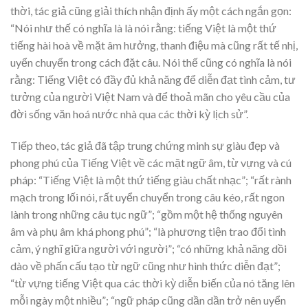
thời, tác giả cũng giải thích nhận định ấy một cách ngắn gọn:
“Nói như thế có nghĩa là là nói rằng: tiếng Việt là một thứ
tiếng hài hoà về mặt âm hưởng, thanh điệu mà cũng rất tế nhị,
uyển chuyển trong cách đặt câu. Nói thế cũng có nghĩa là nói
rằng: Tiếng Việt có đầy đủ khả năng để diễn đạt tình cảm, tư
tưởng của người Việt Nam và để thoả mãn cho yêu cầu của
đời sống văn hoá nước nhà qua các thời kỳ lịch sử”.
Tiếp theo, tác giả đã tập trung chứng minh sự giàu đẹp và
phong phú của Tiếng Việt về các mặt ngữ âm, từ vựng và cú
pháp: “Tiếng Việt là một thứ tiếng giàu chất nhạc”; “rất rành
mạch trong lối nói, rất uyển chuyển trong câu kéo, rất ngon
lành trong những câu tục ngữ”; “gồm một hệ thống nguyên
âm và phụ âm khá phong phú”; “là phương tiện trao đổi tình
cảm, ý nghĩ giữa người với người”; “có những khả năng dồi
dào về phấn cấu tạo từ ngữ cũng như hình thức diễn đạt”;
“từ vựng tiếng Việt qua các thời kỳ diễn biến của nó tăng lên
mỗi ngày một nhiều”; “ngữ pháp cũng dần dần trở nên uyển