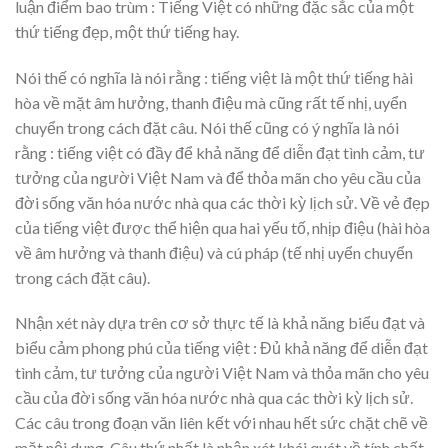
luận điểm bao trùm : Tiếng Việt có những đặc sắc của một
thứ tiếng đẹp, một thứ tiếng hay.
Nói thế có nghĩa là nói rằng : tiếng việt là một thứ tiếng hài
hòa về mặt âm hưởng, thanh điệu mà cũng rất tế nhị, uyển
chuyển trong cách đặt câu. Nói thế cũng có ý nghĩa là nói
rằng : tiếng việt có đầy để khả năng để diễn đạt tình cảm, tư
tưởng của người Việt Nam và để thỏa mãn cho yêu cầu của
đời sống văn hóa nước nhà qua các thời kỳ lịch sử. Về vẻ đẹp
của tiếng việt được thể hiện qua hai yếu tố, nhịp điệu (hài hòa
về âm hưởng và thanh điệu) và cú pháp (tế nhị uyển chuyển
trong cách đặt câu).
Nhận xét này dựa trên cơ sở thực tế là khả năng biểu đạt và
biểu cảm phong phú của tiếng việt : Đủ khả năng để diễn đạt
tình cảm, tư tưởng của người Việt Nam và thỏa mãn cho yêu
cầu của đời sống văn hóa nước nhà qua các thời kỳ lịch sử.
Các câu trong đoạn văn liên kết với nhau hết sức chặt chẽ về
mặt nội dung. Câu thứ nhất là nhận xét khái quát về tính chất