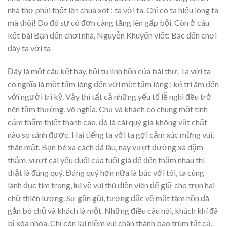
nhà thơ phải thốt lên chua xót : ta với ta. Chỉ có ta hiểu lòng ta
mà thôi! Do đó sự cô đơn càng tăng lên gấp bội. Còn ở câu
kết bài Bạn đến chơi nhà, Nguyễn Khuyến viết: Bác đến chơi
đây ta với ta
Đây là một câu kết hay, hội tụ linh hồn của bài thơ. Ta với ta
có nghĩa là một tấm lòng đến với một tấm lòng ; kẻ tri âm đến
với người tri kỷ. Vậy thì tất cả những yếu tố lễ nghi đều trở
nên tầm thường, vô nghĩa. Chủ và khách có chung một tình
cảm thắm thiết thanh cao, đó là cái quý giá không vật chất
nào so sánh được. Hai tiếng ta với ta gợi cảm xúc mừng vui,
thân mật. Bạn bè xa cách đã lâu, nay vượt đường xa dặm
thẳm, vượt cái yếu đuối của tuổi già để đến thăm nhau thì
thật là đáng quý. Đáng quý hơn nữa là bác với tôi, ta cùng
lánh đục tìm trong, lui về vui thú điền viên để giữ cho trọn hai
chữ thiên lương. Sự gần gũi, tương đắc về mặt tâm hồn đã
gắn bó chủ và khách là một. Những điều câu nói, khách khí đã
bị xóa nhòa. Chỉ còn lại niềm vui chân thành bao trùm tất cả.