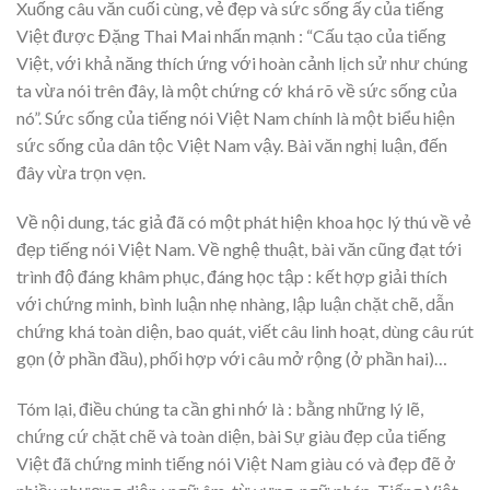
Xuống câu văn cuối cùng, vẻ đẹp và sức sống ấy của tiếng
Việt được Đặng Thai Mai nhấn mạnh : “Cấu tạo của tiếng
Việt, với khả năng thích ứng với hoàn cảnh lịch sử như chúng
ta vừa nói trên đây, là một chứng cớ khá rõ về sức sống của
nó”. Sức sống của tiếng nói Việt Nam chính là một biểu hiện
sức sống của dân tộc Việt Nam vậy. Bài văn nghị luận, đến
đây vừa trọn vẹn.
Về nội dung, tác giả đã có một phát hiện khoa học lý thú về vẻ
đẹp tiếng nói Việt Nam. Về nghệ thuật, bài văn cũng đạt tới
trình độ đáng khâm phục, đáng học tập : kết hợp giải thích
với chứng minh, bình luận nhẹ nhàng, lập luận chặt chẽ, dẫn
chứng khá toàn diện, bao quát, viết câu linh hoạt, dùng câu rút
gọn (ở phần đầu), phối hợp với câu mở rộng (ở phần hai)…
Tóm lại, điều chúng ta cần ghi nhớ là : bằng những lý lẽ,
chứng cứ chặt chẽ và toàn diện, bài Sự giàu đẹp của tiếng
Việt đã chứng minh tiếng nói Việt Nam giàu có và đẹp đẽ ở