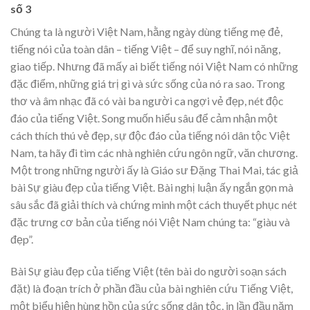
số 3
Chúng ta là người Việt Nam, hằng ngày dùng tiếng mẹ đẻ,
tiếng nói của toàn dân – tiếng Việt – để suy nghĩ, nói năng,
giao tiếp. Nhưng đã mấy ai biết tiếng nói Việt Nam có những
đặc điểm, những giá trị gì và sức sống của nó ra sao. Trong
thơ và âm nhạc đã có vài ba người ca ngợi vẻ đẹp, nét độc
đáo của tiếng Việt. Song muốn hiểu sâu để cảm nhận một
cách thích thú vẻ đẹp, sự độc đáo của tiếng nói dân tộc Việt
Nam, ta hãy đi tìm các nhà nghiên cứu ngôn ngữ, văn chương.
Một trong những người ấy là Giáo sư Đặng Thai Mai, tác giả
bài Sự giàu đẹp của tiếng Việt. Bài nghị luận ấy ngắn gọn mà
sâu sắc đã giải thích và chứng minh một cách thuyết phục nét
đặc trưng cơ bản của tiếng nói Việt Nam chúng ta: “giàu và
đẹp”.
Bài Sự giàu đẹp của tiếng Việt (tên bài do người soạn sách
đặt) là đoạn trích ở phần đầu của bài nghiên cứu Tiếng Việt,
một biểu hiện hùng hồn của sức sống dân tộc, in lần đầu năm