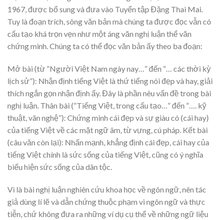
1967, được bổ sung và đưa vào Tuyển tập Đặng Thai Mai.
Tuy là đoạn trích, sông văn bản mà chúng ta được đọc vẫn có
cấu tạo khá trọn vẹn như một áng văn nghị luận thể văn
chứng minh. Chúng ta có thể đọc văn bản ấy theo ba đoạn:
Mở bài (từ “Người Việt Nam ngày nay…” đến “… các thời kỳ
lịch sử”): Nhận định tiếng Việt là thứ tiếng nói đẹp và hay, giải
thích ngắn gọn nhận định ấy. Đây là phần nêu vấn đề trong bài
nghị luận. Thân bài (“Tiếng Việt, trong cấu tạo…” đến “…. kỹ
thuật, vãn nghệ”): Chứng minh cái đẹp và sự giàu có (cái hay)
của tiếng Việt về các mặt ngữ âm, từ vựng, cú pháp. Kết bài
(câu văn còn lại): Nhấn mạnh, khẳng định cái đẹp, cái hay của
tiếng Việt chính là sức sống của tiếng Việt, cũng có ý nghĩa
biểu hiện sức sống của dân tộc.
Vì là bài nghị luận nghiên cứu khoa học về ngôn ngữ, nên tác
giả dùng lí lẽ và dẫn chứng thuộc phạm vi ngôn ngữ và thực
tiễn, chứ không đưa ra những ví dụ cụ thể về những ngữ liệu