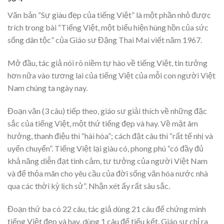
Văn bản “Sự giàu đẹp của tiếng Việt” là một phần nhỏ được
trích trong bài “Tiếng Việt, một biểu hiện hùng hồn của sức
sống dân tộc” của Giáo sư Đặng Thai Mai viết năm 1967.
Mở đầu, tác giả nói rõ niềm tự hào về tiếng Việt, tin tưởng
hơn nữa vào tương lai của tiếng Việt của mỗi con người Việt
Nam chúng ta ngày nay.
Đoạn văn (3 câu) tiếp theo, giáo sư giải thích về những đặc
sắc của tiếng Việt, một thứ tiếng đẹp và hay. Về mặt âm
hưởng, thanh điệu thì “hài hòa”; cách đặt câu thì “rất tế nhị và
uyển chuyển”. Tiếng Việt lại giàu có, phong phú “có đầy đủ
khả năng diễn đạt tình cảm, tư tưởng của người Việt Nam
và để thỏa mãn cho yêu cầu của đời sống văn hóa nước nhà
qua các thời kỳ lịch sử”. Nhận xét ấy rất sâu sắc.
Đoạn thứ ba có 22 câu, tác giả dùng 21 câu để chứng minh
tiếng Việt đẹp và hay, dùng 1 câu để tiểu kết. Giáo sư chỉ ra