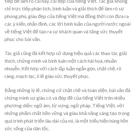
tiếp để làm rõ cái hay, cái đẹp của tiếng Việt. Tác giả không
chỉ trực tiếp phân tích, bình luận và giải thích để làm rõ sự
phong phú, giàu đẹp của tiếng Việt mà đồng thời còn đưa ra
các ý kiến, nhận định, các lời bình luận của người nước ngoài
về tiếng Việt để tạo ra sự khách quan và tăng sức thuyết
phục cho bài văn.
Tác giả cũng đã kết hợp sử dụng hiệu quả các thao tác giải
thích, chứng minh và bình luân một cách hài hoà, nhuần
nhuyễn. Kết hợp với cách lập luận ngắn gọn, chặt chẽ, rõ
ràng, mạch lạc, lí lẽ giàu sức thuyết phục.
Bằng những lý lẽ, chứng cứ chặt chẽ và toàn diện, bài văn đã
chứng minh sự giàu có và đẹp đẽ của tiếng Việt trên nhiều
phương diện: ngữ âm, từ vựng, ngữ pháp. Tiếng Việt, với
những phẩm chất bền vững và giàu khả năng sáng tạo trong
quá trình phát triển lâu dài của nó, là một biểu hiện hùng hồn
sức sống của dân tộc.