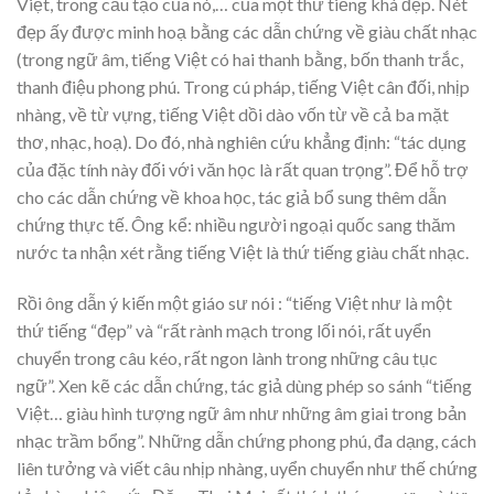
Việt, trong cấu tạo của nó,… của một thứ tiếng khá đẹp. Nét
đẹp ấy được minh hoạ bằng các dẫn chứng về giàu chất nhạc
(trong ngữ âm, tiếng Việt có hai thanh bằng, bốn thanh trắc,
thanh điệu phong phú. Trong cú pháp, tiếng Việt cân đối, nhịp
nhàng, về từ vựng, tiếng Việt dồi dào vốn từ về cả ba mặt
thơ, nhạc, hoạ). Do đó, nhà nghiên cứu khẳng định: “tác dụng
của đặc tính này đối với văn học là rất quan trọng”. Để hỗ trợ
cho các dẫn chứng về khoa học, tác giả bổ sung thêm dẫn
chứng thực tế. Ông kể: nhiều người ngoại quốc sang thăm
nước ta nhận xét rằng tiếng Việt là thứ tiếng giàu chất nhạc.
Rồi ông dẫn ý kiến một giáo sư nói : “tiếng Việt như là một
thứ tiếng “đẹp” và “rất rành mạch trong lối nói, rất uyển
chuyển trong câu kéo, rất ngon lành trong những câu tục
ngữ”. Xen kẽ các dẫn chứng, tác giả dùng phép so sánh “tiếng
Việt… giàu hình tượng ngữ âm như những âm giai trong bản
nhạc trầm bổng”. Những dẫn chứng phong phú, đa dạng, cách
liên tưởng và viết câu nhịp nhàng, uyển chuyển như thế chứng