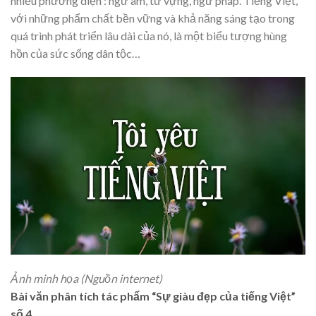
nhiều phương diện : ngữ âm, từ vựng, ngữ pháp. Tiếng Việt,
với những phẩm chất bền vững và khả năng sáng tạo trong
quá trình phát triển lâu dài của nó, là một biểu tượng hùng
hồn của sức sống dân tộc…
Ảnh minh họa (Nguồn internet)
Bài văn phân tích tác phẩm “Sự giàu đẹp của tiếng Việt”
số 4