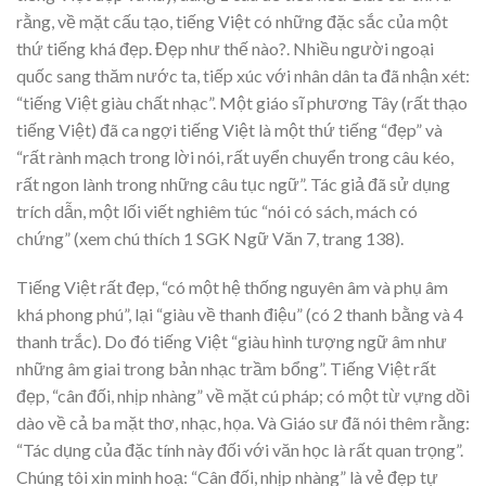
rằng, về mặt cấu tạo, tiếng Việt có những đặc sắc của một
thứ tiếng khá đẹp. Đẹp như thế nào?. Nhiều người ngoại
quốc sang thăm nước ta, tiếp xúc với nhân dân ta đã nhận xét:
“tiếng Việt giàu chất nhạc”. Một giáo sĩ phương Tây (rất thạo
tiếng Việt) đã ca ngợi tiếng Việt là một thứ tiếng “đẹp” và
“rất rành mạch trong lời nói, rất uyển chuyển trong câu kéo,
rất ngon lành trong những câu tục ngữ”. Tác giả đã sử dụng
trích dẫn, một lối viết nghiêm túc “nói có sách, mách có
chứng” (xem chú thích 1 SGK Ngữ Văn 7, trang 138).
Tiếng Việt rất đẹp, “có một hệ thống nguyên âm và phụ âm
khá phong phú”, lại “giàu về thanh điệu” (có 2 thanh bằng và 4
thanh trắc). Do đó tiếng Việt “giàu hình tượng ngữ âm như
những âm giai trong bản nhạc trầm bổng”. Tiếng Việt rất
đẹp, “cân đối, nhịp nhàng” về mặt cú pháp; có một từ vựng dồi
dào về cả ba mặt thơ, nhạc, họa. Và Giáo sư đã nói thêm rằng:
“Tác dụng của đặc tính này đối với văn học là rất quan trọng”.
Chúng tôi xin minh hoạ: “Cân đối, nhịp nhàng” là vẻ đẹp tự