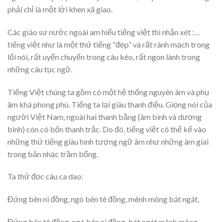
phải chỉ là một lời khen xã giao.
Các giáo sư nước ngoài am hiểu tiếng việt thì nhận xét :…
tiếng việt như là một thứ tiếng “đẹp” và rất rành mạch trong
lối nói, rất uyển chuyển trong câu kéo, rất ngon lành trong
những câu tục ngữ.
Tiếng Việt chúng ta gồm có một hệ thống nguyên âm và phụ
âm khá phong phú. Tiếng ta lại giàu thanh điệu. Giọng nói của
người Việt Nam, ngoài hai thanh bằng (âm bình và dương
bình) còn có bốn thanh trắc. Do đó, tiếng việt có thể kể vào
những thứ tiếng giàu hình tượng ngữ âm như những âm giai
trong bản nhạc trầm bổng.
Ta thử đọc câu ca dao:
Đứng bên ni đồng, ngó bên tê đồng, mênh mông bát ngát,
Đứng bên tê đồng, ngó bên ni đồng, bát ngát mênh mông.