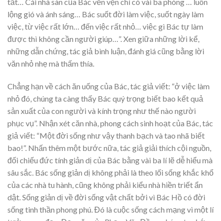
tất… Cái nhà sàn của Bác vẻn vẹn chí có vài ba phòng … luôn
lộng gió và ánh sáng… Bác suốt đời làm việc, suốt ngày làm
việc, từ việc rất lớn… đến việc rất nhỏ… việc gì Bác tự làm
được thì không cần người giúp…”. Xen giữa những lời kể,
những dẫn chứng, tác giả bình luận, đánh giá cũng bằng lời
văn nhỏ nhẹ mà thấm thía.
Chẳng hạn về cách ăn uống của Bác, tác giả viết: “ở việc làm
nhỏ đó, chúng ta càng thấy Bác quý trọng biết bao kết quả
sản xuất của con người và kính trọng như thế nào người
phục vụ”. Nhận xét căn nhà, phong cách sinh hoạt của Bác, tác
giả viết: “Một đời sống như vậy thanh bạch và tao nhã biết
bao!”. Nhấn thêm một bước nữa, tác giả giải thích cội nguồn,
đối chiếu đức tính giản dị của Bác bằng vài ba lí lẽ dễ hiểu mà
sâu sắc. Bác sống giản dị không phải là theo lối sống khắc khổ
của các nhà tu hành, cũng không phải kiểu nhà hiền triết ẩn
dật. Sống giản dị về đời sống vật chất bởi vì Bác Hồ có đời
sống tinh thần phong phú. Đó là cuộc sống cách mạng vì một lí