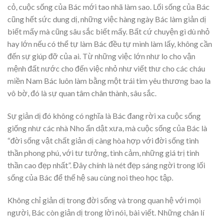
cỏ, cuộc sống của Bác mới tao nhã làm sao. Lối sống của Bác
cũng hết sức dung dị, những việc hàng ngày Bác làm giản dị
biết mấy mà cũng sâu sắc biết mấy. Bất cứ chuyện gì dù nhỏ
hay lớn nếu có thể tự làm Bác đều tự mình làm lấy, không cần
đến sự giúp đỡ của ai. Từ những việc lớn như lo cho vận
mệnh đất nước cho đến việc nhỏ như viết thư cho các cháu
miền Nam Bác luôn làm bằng một trái tim yêu thương bao la
vô bờ, đó là sự quan tâm chân thành, sâu sắc.
Sự giản dị đó không có nghĩa là Bác đang rời xa cuộc sống
giống như các nhà Nho ẩn dật xưa, mà cuộc sống của Bác là
“đời sống vật chất giản dị càng hòa hợp với đời sống tinh
thần phong phú, với tư tưởng, tình cảm, những giá trị tinh
thần cao đẹp nhất”. Đây chính là nét đẹp sáng ngời trong lối
sống của Bác để thế hệ sau cùng noi theo học tập.
Không chỉ giản dị trong đời sống và trong quan hệ với mọi
người, Bác còn giản dị trong lời nói, bài viết. Những chân lí