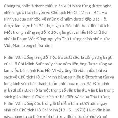
Chúng ta, nhất là thanh thiếu niên Việt Nam từng được nghe
nhiều người kể chuyện về Chủ tịch Hồ Chí Minh – Bác Hồ
kính yêu của dân tộc, về những kỉ niệm được gặp Bác Hồ,
được làm việc bên Bác, học tập ở Bác biết bao điều bổ ích.
Một trong những người được gần gũi và hiểu Hồ Chủ tịch
nhất là Phạm Văn Đồng, nguyên Thủ tướng chính phủ nước
Việt Nam trong nhiều năm.
Phạm Văn Đổng là người học trò xuất sắc, là cộng sự gần gũi
của Hồ Chí Minh. Suốt mấy chục năm liền, ông được sống và
làm việc bên cạnh Bác Hồ. Vì vậy, ông đã viết nhiều bài và
sách về Chủ tịch Hồ Chí Minh bằng sự hiểu biết tường tận và
lòng kính yêu chân thành, thắm thiết của mình. Bài Đức tính
giản dị của Bác Hồ là một trong số văn bản ấy. Văn bản trong
sách giáo khoa là đoạn trích từ bài điếu văn của Thủ tướng
Phạm Văn Đồng đọc trong lễ kỉ niệm tám mươi năm ngày
sinh của Chủ tịch Hồ Chí Minh (19 – 5 – 1970). Học văn bản
này, chúng ta có thêm một phương diện nữa để nhớ và noi