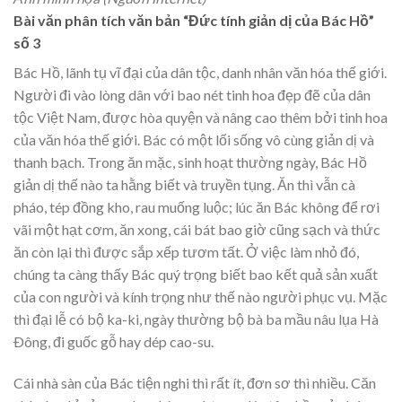
Bài văn phân tích văn bản “Đức tính giản dị của Bác Hồ”
số 3
Bác Hồ, lãnh tụ vĩ đại của dân tộc, danh nhân văn hóa thế giới.
Người đi vào lòng dân với bao nét tinh hoa đẹp đẽ của dân
tộc Việt Nam, được hòa quyện và nâng cao thêm bởi tinh hoa
của văn hóa thế giới. Bác có một lối sống vô cùng giản dị và
thanh bạch. Trong ăn mặc, sinh hoạt thường ngày, Bác Hồ
giản dị thế nào ta hằng biết và truyền tụng. Ăn thì vẫn cà
pháo, tép đồng kho, rau muống luộc; lúc ăn Bác không để rơi
vãi một hạt cơm, ăn xong, cái bát bao giờ cũng sạch và thức
ăn còn lại thì được sắp xếp tươm tất. Ở việc làm nhỏ đó,
chúng ta càng thấy Bác quý trọng biết bao kết quả sản xuất
của con người và kính trọng như thế nào người phục vụ. Mặc
thì đại lễ có bộ ka-ki, ngày thường bộ bà ba mầu nâu lụa Hà
Ðông, đi guốc gỗ hay dép cao-su.
Cái nhà sàn của Bác tiện nghi thì rất ít, đơn sơ thì nhiều. Căn