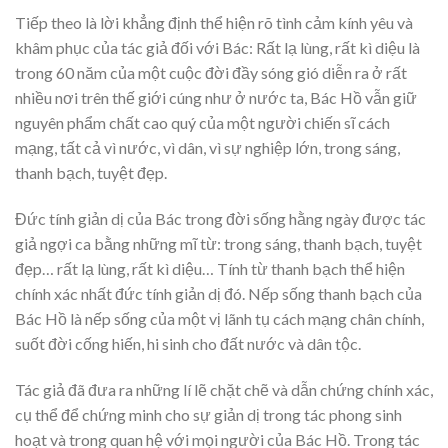
Tiếp theo là lời khẳng định thể hiện rõ tình cảm kính yêu và
khâm phục của tác giả đối với Bác: Rất lạ lùng, rất kì diệu là
trong 60 năm của một cuộc đời đầy sóng gió diễn ra ở rất
nhiều nơi trên thế giới cúng như ở nước ta, Bác Hồ vẫn giữ
nguyên phẩm chất cao quý của một người chiến sĩ cách
mạng, tất cả vì nước, vì dân, vì sự nghiệp lớn, trong sáng,
thanh bạch, tuyệt đẹp.
Đức tính giản dị của Bác trong đời sống hằng ngày được tác
giả ngợi ca bằng những mĩ từ: trong sáng, thanh bạch, tuyệt
đẹp… rất lạ lùng, rất kì diệu… Tính từ thanh bạch thể hiện
chính xác nhất đức tính giản dị đó. Nếp sống thanh bạch của
Bác Hồ là nếp sống của một vị lãnh tụ cách mạng chân chính,
suốt đời cống hiến, hi sinh cho đất nước và dân tộc.
Tác giả đã đưa ra những lí lẽ chặt chẽ và dẫn chứng chính xác,
cụ thể để chứng minh cho sự giản dị trong tác phong sinh
hoạt và trong quan hệ với mọi người của Bác Hồ. Trong tác