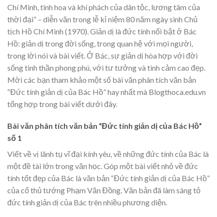
Chí Minh, tinh hoa và khí phách của dân tộc, lương tâm của
thời đại” – diễn văn trong lễ kỉ niệm 80 năm ngày sinh Chủ
tịch Hồ Chí Minh (1970). Giản dị là đức tính nổi bật ở Bác
Hồ: giản dị trong đời sống, trong quan hệ với mọi người,
trong lời nói và bài viết. Ở Bác, sự giản dị hòa hợp với đời
sống tinh thần phong phú, với tư tưởng và tình cảm cao đẹp.
Mời các bạn tham khảo một số bài văn phân tích văn bản
“Đức tính giản dị của Bác Hồ” hay nhất mà Blogthoca.edu.vn
tổng hợp trong bài viết dưới đây.
Bài văn phân tích văn bản “Đức tính giản dị của Bác Hồ”
số 1
Viết về vị lãnh tụ vĩ đại kính yêu, về những đức tính của Bác là
một đề tài lớn trong văn học. Góp một bài viết nhỏ về đức
tính tốt đẹp của Bác là văn bản “Đức tính giản dị của Bác Hồ”
của cố thủ tướng Phạm Văn Đồng. Văn bản đã làm sáng tỏ
đức tính giản dị của Bác trên nhiều phương diện.