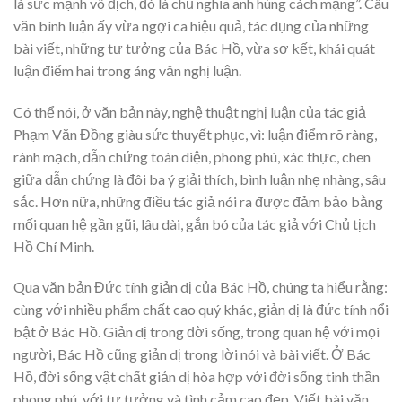
là sức mạnh vô địch, đó là chủ nghĩa anh hùng cách mạng”. Câu
văn bình luận ấy vừa ngợi ca hiệu quả, tác dụng của những
bài viết, những tư tưởng của Bác Hồ, vừa sơ kết, khái quát
luận điểm hai trong áng văn nghị luận.
Có thể nói, ở văn bản này, nghệ thuật nghị luận của tác giả
Phạm Văn Đồng giàu sức thuyết phục, vì: luận điểm rõ ràng,
rành mạch, dẫn chứng toàn diện, phong phú, xác thực, chen
giữa dẫn chứng là đôi ba ý giải thích, bình luận nhẹ nhàng, sâu
sắc. Hơn nữa, những điều tác giả nói ra được đảm bảo bằng
mối quan hệ gần gũi, lâu dài, gắn bó của tác giả với Chủ tịch
Hồ Chí Minh.
Qua văn bản Đức tính giản dị của Bác Hồ, chúng ta hiểu rằng:
cùng với nhiều phẩm chất cao quý khác, giản dị là đức tính nổi
bật ở Bác Hồ. Giản dị trong đời sống, trong quan hệ với mọi
người, Bác Hồ cũng giản dị trong lời nói và bài viết. Ở Bác
Hồ, đời sống vật chất giản dị hòa hợp với đời sống tinh thần
phong phú, với tư tưởng và tình cảm cao đẹp. Viết bài văn