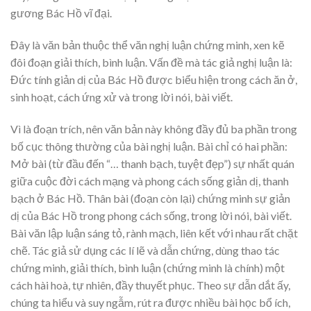
gương Bác Hồ vĩ đại.
Đây là văn bản thuộc thể văn nghị luận chứng minh, xen kẽ
đôi đoạn giải thích, bình luận. Vấn đề mà tác giả nghị luận là:
Đức tính giản dị của Bác Hồ được biểu hiện trong cách ăn ở,
sinh hoạt, cách ứng xử và trong lời nói, bài viết.
Vì là đoạn trích, nên văn bản này không đầy đủ ba phần trong
bố cục thông thường của bài nghị luận. Bài chỉ có hai phần:
Mở bài (từ đầu đến “… thanh bạch, tuyệt đẹp”) sự nhất quán
giữa cuộc đời cách mạng và phong cách sống giản dị, thanh
bạch ở Bác Hồ. Thân bài (đoạn còn lại) chứng minh sự giản
dị của Bác Hồ trong phong cách sống, trong lời nói, bài viết.
Bài văn lập luận sáng tỏ, rành mạch, liên kết với nhau rất chặt
chẽ. Tác giả sử dụng các lí lẽ và dẫn chứng, dùng thao tác
chứng minh, giải thích, bình luận (chứng minh là chính) một
cách hài hoà, tự nhiên, đầy thuyết phục. Theo sự dẫn dắt ấy,
chúng ta hiểu và suy ngẫm, rút ra được nhiều bài học bổ ích,