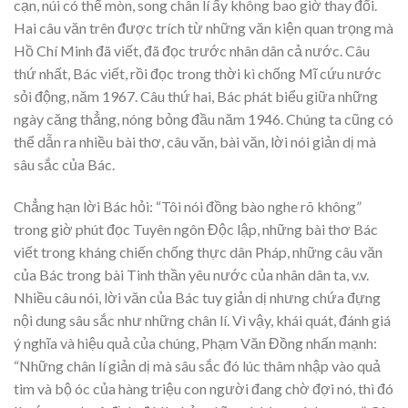
cạn, núi có thể mòn, song chân lí ấy không bao giờ thay đổi.
Hai câu văn trên được trích từ những văn kiện quan trọng mà
Hồ Chí Minh đã viết, đã đọc trước nhân dân cả nước. Câu
thứ nhất, Bác viết, rồi đọc trong thời kì chống Mĩ cứu nước
sỏi động, năm 1967. Câu thứ hai, Bác phát biểu giữa những
ngày căng thẳng, nóng bỏng đầu năm 1946. Chúng ta cũng có
thể dẫn ra nhiều bài thơ, câu văn, bài văn, lời nói giản dị mà
sâu sắc của Bác.
Chẳng hạn lời Bác hỏi: “Tôi nói đồng bào nghe rõ không”
trong giờ phút đọc Tuyên ngôn Độc lập, những bài thơ Bác
viết trong kháng chiến chống thực dân Pháp, những câu văn
của Bác trong bài Tinh thần yêu nước của nhân dân ta, v.v.
Nhiều câu nói, lời văn của Bác tuy giản dị nhưng chứa đựng
nội dung sâu sắc như những chân lí. Vì vậy, khái quát, đánh giá
ý nghĩa và hiệu quả của chúng, Phạm Văn Đồng nhấn mạnh:
“Những chân lí giản dị mà sâu sắc đó lúc thâm nhập vào quả
tim và bộ óc của hàng triệu con người đang chờ đợi nó, thì đó