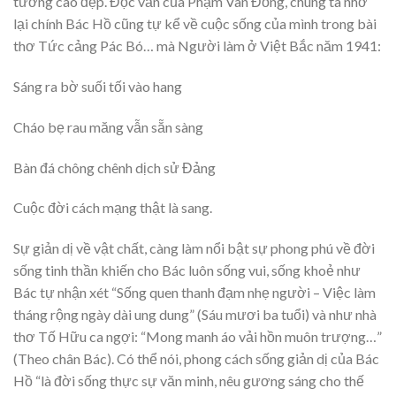
tưởng cao đẹp. Đọc văn của Phạm Vãn Đồng, chúng ta nhớ
lại chính Bác Hồ cũng tự kể về cuộc sống của mình trong bài
thơ Tức cảng Pác Bó… mà Người làm ở Việt Bắc năm 1941:
Sáng ra bờ suối tối vào hang
Cháo bẹ rau măng vẫn sẵn sàng
Bàn đá chông chênh dịch sử Đảng
Cuộc đời cách mạng thật là sang.
Sự giản dị về vật chất, càng làm nổi bật sự phong phú về đời
sống tinh thần khiến cho Bác luôn sống vui, sống khoẻ như
Bác tự nhận xét “Sống quen thanh đạm nhẹ người – Việc làm
tháng rộng ngày dài ung dung” (Sáu mươi ba tuổi) và như nhà
thơ Tố Hữu ca ngợi: “Mong manh áo vải hồn muôn trượng…”
(Theo chân Bác). Có thể nói, phong cách sống giản dị của Bác
Hồ “là đời sống thực sự văn minh, nêu gương sáng cho thế