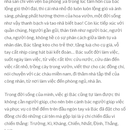
nhà sàn chỉ vẻn vẹn ba phòng ,và trong lúc tâm hồn của bác
lộng gió thời đại, thì cái nhà nhỏ đó luôn luôn lộng gió và ánh
sáng, phảng phất hương thơm của hoa vườn, một đời sống
như vậy thanh bạch và tao nhã biết bao! Còn lúc tiếp xúc với
quần chúng, Người gần gũi, thân tình như người bác, người
cha, người ông, không hề có sự phân cách giữa lãnh tụ và
nhân dân, Bác tặng kẹo cho trẻ thơ, tặng luạ cho cụ già, vỗ
tay cất nhịp cùng hát bài kết đoàn… Bác suốt đời làm việc,
suốt ngày làm việc, từ việc rất lớn: cứu nước, cứu dân đến
việc rất nhỏ, trồng cây trong vườn, viết thư cho các đồng chí,
nói chuyện với các cháu miền nam, đi thăm nhà tập thể của
công nhân, từ nơi làm việc đến phòng ngủ, nhà ăn.
Trong đời sống của mình, việc gì Bác cũng tự làm được thì
không cần người giúp, cho nên bên cạnh bác người giúp việc
và phục vụ có thể đếm trên đầu ngón tay và Bác đã đặt cho số
đồng chí đó những cái tên mà gộp lại là ý chí chiến đấu vì
chiến thắng: Trường, Kì, Kháng, Chiến, Nhất, Định, Thắng,