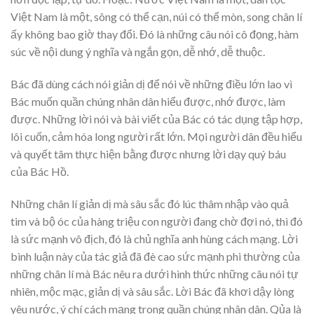
Việt Nam là một, sông có thể cạn, núi có thể mòn, song chân lí
ấy không bao giờ thay đổi. Đó là những câu nói cô đọng, hàm
súc về nội dung ý nghĩa và ngắn gọn, dễ nhớ, dễ thuộc.
Bác đã dùng cách nói giản dị để nói về những điều lớn lao vì
Bác muốn quần chúng nhân dân hiểu được, nhớ được, làm
được. Những lời nói và bài viết của Bác có tác dụng tập hợp,
lôi cuốn, cảm hóa long người rất lớn. Mọi người dân đều hiểu
và quyết tâm thực hiện bằng được nhưng lời dạy quý báu
của Bác Hồ.
Những chân lí giản dị mà sâu sắc đó lúc thâm nhập vào quả
tim và bộ óc của hàng triệu con người đang chờ đợi nó, thì đó
là sức mạnh vô địch, đó là chủ nghĩa anh hùng cách mạng. Lời
bình luận này của tác giả đã đè cao sức mạnh phi thường của
những chân lí mà Bác nêu ra dưới hình thức những câu nói tự
nhiên, mộc mạc, giản dị và sâu sắc. Lời Bác đã khơi dậy lòng
yêu nước, ý chí cách mạng trong quần chúng nhân dân. Qủa là