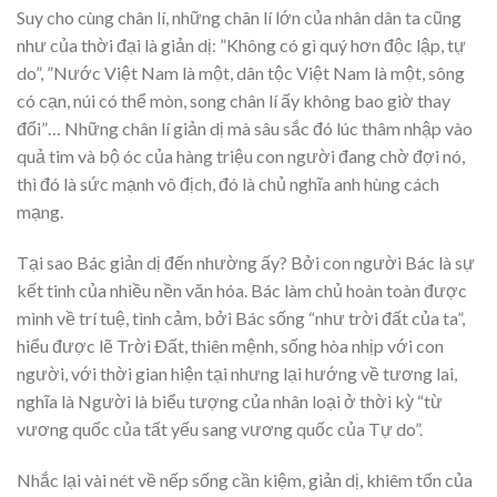
Suy cho cùng chân lí, những chân lí lớn của nhân dân ta cũng
như của thời đại là giản dị: ”Không có gì quý hơn độc lập, tự
do”, ”Nước Việt Nam là một, dân tộc Việt Nam là một, sông
có cạn, núi có thể mòn, song chân lí ấy không bao giờ thay
đổi”… Những chân lí giản dị mà sâu sắc đó lúc thâm nhập vào
quả tim và bộ óc của hàng triệu con người đang chờ đợi nó,
thì đó là sức mạnh vô địch, đó là chủ nghĩa anh hùng cách
mạng.
Tại sao Bác giản dị đến nhường ấy? Bởi con người Bác là sự
kết tinh của nhiều nền văn hóa. Bác làm chủ hoàn toàn được
mình về trí tuệ, tình cảm, bởi Bác sống “như trời đất của ta”,
hiểu được lẽ Trời Ðất, thiên mệnh, sống hòa nhịp với con
người, với thời gian hiện tại nhưng lại hướng về tương lai,
nghĩa là Người là biểu tượng của nhân loại ở thời kỳ “từ
vương quốc của tất yếu sang vương quốc của Tự do”.
Nhắc lại vài nét về nếp sống cần kiệm, giản dị, khiêm tốn của