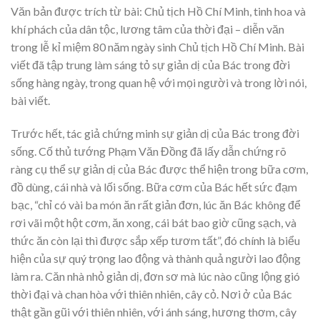
Văn bản được trích từ bài: Chủ tịch Hồ Chí Minh, tinh hoa và
khí phách của dân tộc, lương tâm của thời đại – diễn văn
trong lễ kỉ miệm 80 năm ngày sinh Chủ tịch Hồ Chí Minh. Bài
viết đã tập trung làm sáng tỏ sự giản dị của Bác trong đời
sống hàng ngày, trong quan hệ với mọi người và trong lời nói,
bài viết.
Trước hết, tác giả chứng minh sự giản dị của Bác trong đời
sống. Cố thủ tướng Phạm Văn Đồng đã lấy dẫn chứng rõ
ràng cụ thể sự giản dị của Bác được thể hiện trong bữa cơm,
đồ dùng, cái nhà và lối sống. Bữa cơm của Bác hết sức đạm
bạc, “chỉ có vài ba món ăn rất giản đơn, lúc ăn Bác không để
rơi vãi một hột cơm, ăn xong, cái bát bao giờ cũng sạch, và
thức ăn còn lại thì được sắp xếp tươm tất”, đó chính là biểu
hiện của sự quý trọng lao động và thành quả người lao động
làm ra. Căn nhà nhỏ giản dị, đơn sơ mà lúc nào cũng lộng gió
thời đại và chan hòa với thiên nhiên, cây cỏ. Nơi ở của Bác
thật gần gũi với thiên nhiên, với ánh sáng, hương thơm, cây