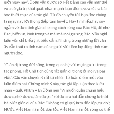
giới ngày nay”. Đoạn văn được sơ kết bằng câu văn như thế,
vừa có giá trị khái quát, nhấn mạnh luận điểm, vừa rút ra bài
học thiết thực của tác giả. Từ đó chuyển tới bạn đọc chúng
ta ngày nay lời thông điệp tâm huyết: Hãy tìm hiểu, hãy suy
ngẫm về đức tính giản dị trong cách sống của Bác Hồ, để nhớ
Bác, biết ơn, kính trọng và mãi mãi noi gương Bác. Văn nghị
luận vốn chỉ biểu ý, ít biểu cảm. Nhưng trong những lời văn
ấy vẫn toát ra tình cảm của người viết làm lay động tình cảm
người đọc.
“Giản dị trong đời sống, trong quan hệ với mọi người, trong
tác phong, Hồ Chủ tịch cũng rất giản dị trong lời nói và bài
viết”. Câu văn chuyển ý rất tự nhiên, từ luận điểm một vào
luận điểm hai. Chứng minh ý này, tác giả lập luận theo kiểu
nhân – quả. Phạm Văn Đồng nêu “Vì muốn quần chúng hiểu
được, nhớ được, làm được”, rồi đưa ra hai dẫn chứng lời nói
bài viết giản dị của Bác: ”Không có gì quý hơn độc lập, tự do”;
Nước Việt Nam là một, dân tộc Việt Nam là một, sông có thể