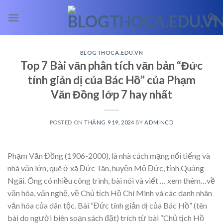
Skip
to
content
BLOGTHOCA.EDU.VN
Top 7 Bài văn phân tích văn bản “Đức
tính giản dị của Bác Hồ” của Phạm
Văn Đồng lớp 7 hay nhất
POSTED ON
THÁNG 9 19, 2024
BY
ADMINCD
Phạm Văn Đồng (1906-2000), là nhà cách mạng nổi tiếng và
nhà văn lớn, quê ở xã Đức Tân, huyện Mộ Đức, tỉnh Quảng
Ngãi. Ông có nhiều công trình, bài nói và viết
… xem thêm…
về
văn hóa, văn nghệ, về Chủ tịch Hồ Chí Minh và các danh nhân
văn hóa của dân tộc. Bài “Đức tính giản dị của Bác Hồ” (tên
bài do người biên soạn sách đặt) trích từ bài “Chủ tịch Hồ