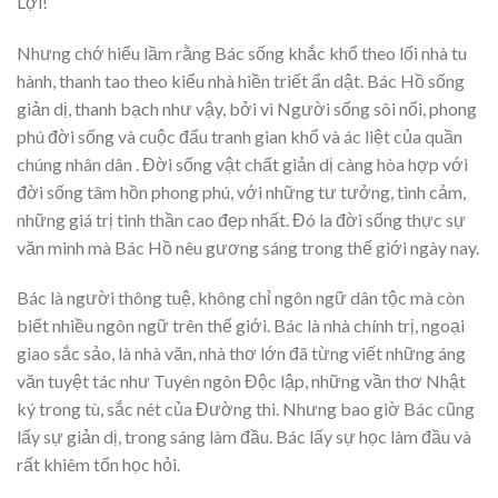
Lợi!
Nhưng chớ hiểu lầm rằng Bác sống khắc khổ theo lối nhà tu
hành, thanh tao theo kiểu nhà hiền triết ẩn dật. Bác Hồ sống
giản dị, thanh bạch như vậy, bởi vì Người sống sôi nổi, phong
phú đời sống và cuộc đấu tranh gian khổ và ác liệt của quần
chúng nhân dân . Đời sống vật chất giản dị càng hòa hợp với
đời sống tâm hồn phong phú, với những tư tưởng, tình cảm,
những giá trị tinh thần cao đẹp nhất. Đó la đời sống thực sự
văn minh mà Bác Hồ nêu gương sáng trong thế giới ngày nay.
Bác là người thông tuệ, không chỉ ngôn ngữ dân tộc mà còn
biết nhiều ngôn ngữ trên thế giới. Bác là nhà chính trị, ngoại
giao sắc sảo, là nhà văn, nhà thơ lớn đã từng viết những áng
văn tuyệt tác như Tuyên ngôn Độc lập, những vần thơ Nhật
ký trong tù, sắc nét của Đường thi. Nhưng bao giờ Bác cũng
lấy sự giản dị, trong sáng làm đầu. Bác lấy sự học làm đầu và
rất khiêm tốn học hỏi.