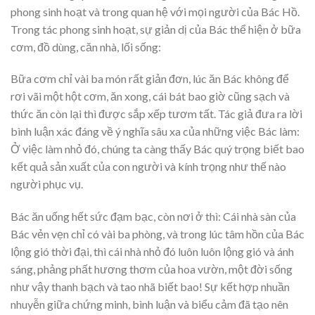
phong sinh hoạt và trong quan hệ với mọi người của Bác Hồ.
Trong tác phong sinh hoạt, sự giản dị của Bác thể hiện ở bữa
cơm, đồ dùng, căn nhà, lối sống:
Bữa cơm chỉ vài ba món rất giản đơn, lúc ăn Bác không để
rơi vãi một hột cơm, ăn xong, cái bát bao giờ cũng sạch và
thức ăn còn lại thì được sắp xếp tươm tất. Tác giả đưa ra lời
bình luận xác đáng về ý nghĩa sâu xa của những việc Bác làm:
Ở việc làm nhỏ đó, chúng ta càng thấy Bác quý trọng biết bao
kết quả sản xuất của con người và kính trọng như thế nào
người phục vụ.
Bác ăn uống hết sức đạm bạc, còn nơi ở thì: Cái nhà sàn của
Bác vẻn vẹn chỉ có vài ba phòng, và trong lúc tâm hồn của Bác
lộng gió thời đại, thì cái nhà nhỏ đó luôn luôn lộng gió và ánh
sáng, phảng phất hương thơm của hoa vườn, một đời sống
như vậy thanh bạch và tao nhã biết bao! Sự kết hợp nhuần
nhuyễn giữa chứng minh, bình luận và biểu cảm đã tạo nên