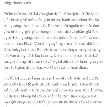
sáng, thanh bạch…”.
Phẩm chất vừa vĩ đại vừa giản dị của Chủ tịch Hồ Chí Minh
luôn hướng về nhân dân, gắn bó với hạnh phúc nhân dân. Sự
trong sáng, thanh bạch của Bác vừa bắt nguồn từ nhân dân
vừa bổ sung, góp phần nâng cao cuộc đời và phẩm giá làm
người trong sáng, thanh bạch của nhân dân. Luận đề và cách
lập luận của Phạm Văn Đồng ngắn gọn mà sâu sắc biết bao.
Đức tính giản dị của Bác Hồ được toả sáng ở từng từ, từng
câu văn trong cách lập luận ấy. Đến phần thứ hai – thân bài –
tác giả chứng minh, xen kẽ vài ý giải thích, bình luận ngắn gọn
đức tính giản dị của Bác Hồ. Ở đây có hai luận điểm.
Trước hết, tác giả nêu ra và giải quyết luận điểm một: Đời
sống của Bác Hồ giản dị. Dẫn chứng ngắn gọn, bằng lời văn
kể chuyện nhỏ nhẹ: “Bữa cơm chỉ có vài ba món rất giản đơn,
lúc ăn Bác không để rơi vãi một hột cơm, ăn xong, cái bát
bao giờ cũng sạch và thức ăn còn lại thì được sắp xếp tươm