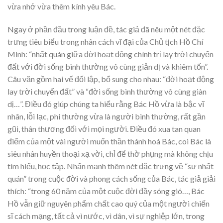
vừa nhớ vừa thêm kính yêu Bác.
Ngay ở phần đầu trong luận đề, tác giả đã nêu một nét đặc
trưng tiêu biểu trong nhân cách vĩ đại của Chủ tịch Hồ Chí
Minh: “nhất quán giữa đời hoạt động chính trị lay trời chuyển
đất với đời sống bình thường vô cùng giản dị và khiêm tốn”.
Câu văn gồm hai vế đối lập, bổ sung cho nhau: “đời hoạt động
lay trời chuyển đất” và “đời sống bình thường vô cùng giàn
dị…”. Điều đó giúp chúng ta hiểu rằng Bác Hồ vừa là bậc vĩ
nhân, lỗi lạc, phi thường vừa là người bình thường, rất gần
gũi, thân thương đối với mọi người. Điều đó xua tan quan
điểm của một vài người muốn thần thánh hoá Bác, coi Bác là
siêu nhân huyền thoại xạ vời, chỉ để thờ phụng mà không chịu
tìm hiểu, học tập. Nhấn mạnh thêm nét đặc trưng về “sự nhất
quán” trong cuộc đời và phong cách sống của Bác, tác giả giải
thích: “trong 60 năm của một cuộc đời đầy sóng gió…, Bác
Hồ vẫn giữ nguyên phẩm chất cao quý của một người chiến
sĩ cách mạng, tất cả vì nước, vì dân, vì sự nghiệp lớn, trong