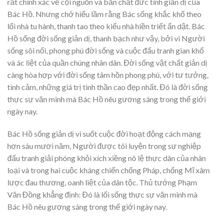
rất chính xác về cội nguồn và bản chất đức tính giản dị của
Bác Hồ. Nhưng chớ hiểu lầm rằng Bác sống khắc khổ theo
lối nhà tu hành, thanh tao theo kiểu nhà hiền triết ẩn dật. Bác
Hồ sống đời sống giản dị, thanh bạch như vậy, bởi vì Người
sống sôi nổi, phong phú đời sống và cuộc đấu tranh gian khổ
và ác liệt của quần chúng nhân dân. Đời sống vật chất giản dị
càng hòa hợp với đời sống tâm hồn phong phú, với tư tưởng,
tình cảm, những giá trị tinh thần cao đẹp nhất. Đó là đời sống
thực sự văn minh mà Bác Hồ nêu gương sáng trong thế giới
ngày nay.
Bác Hồ sống giản dị vì suốt cuộc đời hoạt động cách mạng
hơn sáu mươi năm, Người được tôi luyện trong sự nghiệp
đấu tranh giải phóng khỏi xích xiềng nô lệ thực dân của nhân
loại và trong hai cuộc kháng chiến chống Pháp, chống Mĩ xâm
lược đau thương, oanh liệt của dân tộc. Thủ tướng Phạm
Văn Đồng khẳng định: Đó là lối sống thực sự văn minh mà
Bác Hồ nêu gương sáng trong thế giới ngày nay.