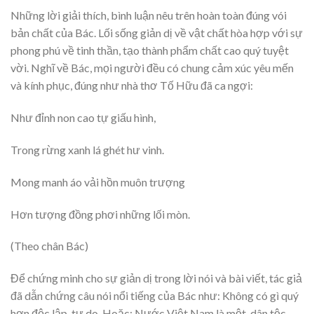
Những lời giải thích, bình luận nêu trên hoàn toàn đúng vói
bản chất của Bác. Lối sống giản dị về vật chất hòa hợp với sự
phong phú về tinh thần, tạo thành phẩm chất cao quý tuyệt
vời. Nghĩ về Bác, mọi người đều có chung cảm xúc yêu mến
và kính phục, đúng như nhà thơ Tố Hữu đã ca ngợi:
Như đỉnh non cao tự giấu hình,
Trong rừng xanh lá ghét hư vinh.
Mong manh áo vải hồn muôn trượng
Hơn tượng đồng phơi những lối mòn.
(Theo chân Bác)
Để chứng minh cho sự giản dị trong lời nói và bài viết, tác giả
đã dẫn chứng câu nói nổi tiếng của Bác như: Không có gì quý
hơn độc lập, tự do. Hoặc: Nước Việt Nam là một, dân tộc