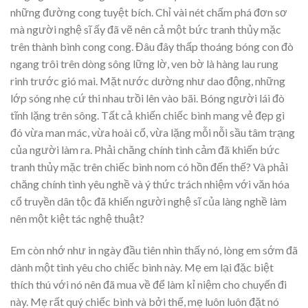
những đường cong tuyệt bích. Chỉ vài nét chấm phá đơn sơ
mà người nghệ sĩ ấy đã vẽ nên cả một bức tranh thủy mặc
trên thành bình cong cong. Đâu đây thấp thoáng bóng con đò
ngang trôi trên dòng sông lững lờ, ven bờ là hàng lau rung
rinh trước gió mai. Mặt nước dường như dao động, những
lớp sóng nhẹ cứ thi nhau trồi lên vào bãi. Bóng người lái đò
tĩnh lặng trên sông. Tất cả khiến chiếc bình mang vẻ đẹp gì
đó vừa man mác, vừa hoài cổ, vừa lặng mỗi nỗi sầu tâm trạng
của người làm ra. Phải chăng chính tình cảm đã khiến bức
tranh thủy mặc trên chiếc bình nom có hồn đến thế? Và phải
chăng chính tình yêu nghề và ý thức trách nhiệm với văn hóa
cổ truyền dân tộc đã khiến người nghệ sĩ của làng nghề làm
nên một kiệt tác nghệ thuật?
Em còn nhớ như in ngày đầu tiên nhìn thấy nó, lòng em sớm đã
dành một tình yêu cho chiếc bình này. Mẹ em lại đặc biệt
thích thú với nó nên đã mua về để làm kỉ niệm cho chuyến đi
này. Mẹ rất quý chiếc bình và bởi thế, mẹ luôn luôn đặt nó