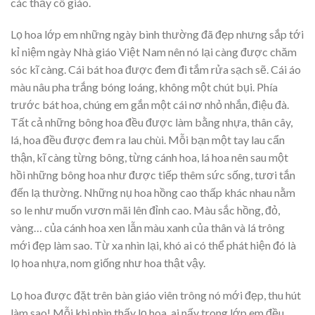
các thầy cô giáo.
Lọ hoa lớp em những ngày bình thường đã đẹp nhưng sắp tới
kỉ niệm ngày Nhà giáo Việt Nam nên nó lại càng được chăm
sóc kĩ càng. Cái bát hoa được đem đi tắm rửa sạch sẽ. Cái áo
màu nâu pha trắng bóng loáng, không một chút bụi. Phía
trước bát hoa, chúng em gắn một cái nơ nhỏ nhắn, điệu đà.
Tất cả những bông hoa đều được làm bằng nhựa, thân cây,
lá, hoa đều được đem ra lau chùi. Mỗi bạn một tay lau cẩn
thận, kĩ càng từng bông, từng cánh hoa, lá hoa nên sau một
hồi những bông hoa như được tiếp thêm sức sống, tươi tắn
đến lạ thường. Những nụ hoa hồng cao thấp khác nhau nằm
so le như muốn vươn mãi lên đỉnh cao. Màu sắc hồng, đỏ,
vàng… của cánh hoa xen lẫn màu xanh của thân và lá trông
mới đẹp làm sao. Từ xa nhìn lại, khó ai có thể phát hiện đó là
lọ hoa nhựa, nom giống như hoa thật vậy.
Lọ hoa được đặt trên bàn giáo viên trông nó mới đẹp, thu hút
làm sao! Mỗi khi nhìn thấy lọ hoa, ai nấy trong lớp em đều