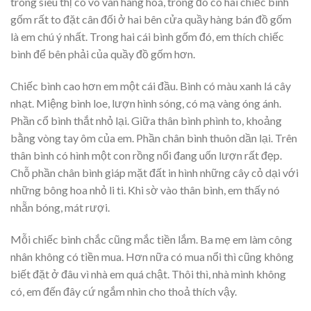
trong siêu thị có vô vàn hàng hoá, trong đó có hai chiếc bình
gốm rất to đặt cân đối ở hai bên cửa quầy hàng bán đồ gốm
là em chú ý nhất. Trong hai cái bình gốm đó, em thích chiếc
bình để bên phải của quầy đồ gốm hơn.
Chiếc bình cao hơn em một cái đầu. Bình có màu xanh lá cây
nhạt. Miệng bình loe, lượn hình sóng, có mạ vàng óng ánh.
Phần cổ bình thắt nhỏ lại. Giữa thân bình phình to, khoảng
bằng vòng tay ôm của em. Phần chân bình thuôn dần lại. Trên
thân bình có hình một con rồng nổi đang uốn lượn rất đẹp.
Chỗ phần chân bình giáp mặt đất in hình những cây cỏ dại với
những bông hoa nhỏ li ti. Khi sờ vào thân bình, em thấy nó
nhẵn bóng, mát rượi.
Mỗi chiếc bình chắc cũng mắc tiền lắm. Ba mẹ em làm công
nhân không có tiền mua. Hơn nữa có mua nổi thì cũng không
biết đặt ở đâu vì nhà em quá chật. Thôi thì, nhà mình không
có, em đến đây cứ ngắm nhìn cho thoả thích vậy.