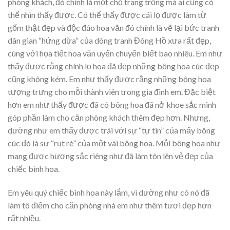
phòng khách, đó chính là một chỗ trang trọng mà ai cũng có
thể nhìn thấy được. Có thể thấy được cái lọ được làm từ
gốm thật đẹp và độc đáo hoa văn đó chính là vẽ lại bức tranh
dân gian “hứng dừa” của dòng tranh Đông Hồ xưa rất đẹp,
cùng với họa tiết hoa văn uyển chuyển biết bao nhiêu. Em như
thấy được rằng chính lọ hoa đã đẹp những bông hoa cúc đẹp
cũng không kém. Em như thấy được rằng những bông hoa
tượng trưng cho mỗi thành viên trong gia đình em. Đặc biệt
hơn em như thấy được đã có bông hoa đã nở khoe sắc mình
góp phần làm cho căn phòng khách thêm đẹp hơn. Nhưng,
dường như em thấy được trái với sự “tự tin” của mấy bông
cúc đó là sự “rụt rè” của một vài bông hoa. Mỗi bông hoa như
mang được hương sắc riêng như đã làm tôn lên vẻ đẹp của
chiếc bình hoa.
Em yêu quý chiếc bình hoa này lắm, vì dường như có nó đã
làm tô điểm cho căn phòng nhà em như thêm tươi đẹp hơn
rất nhiều.