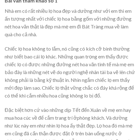
Bài văn tham khảo số 1
Nhà em có rất nhiều lọ hoa đẹp và dường như với em thì em
ấn tượng nhất với chiếc lọ hoa bằng gốm với những đường
nét hoa văn thật là đẹp mà mẹ em đi Bát Tràng mua về làm
quà cho cả nhà.
Chiếc lọ hoa không to lắm, nó cũng có kích cỡ bình thường
như biết bao cái lọ khác. Những quan trọng em thấy được
chiếc lọ có được những đường nét hoa văn tinh tế mà mẹ em
bảo đây là những nét vẽ do người nghệ nhân tài ba vẽ lên chứ
không phải là bằng kỹ thuật in. Nhìn ngắm chiếc lọ em thấy
mới đẹp làm sao. Chiếc lọ thật vững chắc có đáy khá rộng để
có thể khi cắm nhiều hoa cũng không lo bị đổ.
Đặc biệt hơn cứ vào những dịp Tết đến Xuân về mẹ em hay
mua hoa cúc về để cắm trang trí ởphòng khách. Và dường
như lúc này em như nhìn lọ hoa ấy thật đẹp. Lọ hoa đó mà mẹ
em cũng đã cẩn thận được đặt ở trên bàn uống nước ở