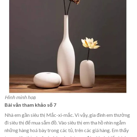
Hình minh hoạ
Bài văn tham khảo số 7
Nhà em gần siêu thị Mắc-xi-mắc. Vì vậy, gia đình em thường
đi siêu thị để mua sắm đồ. Vào siêu thị em tha hồ nhìn ngắm
những hàng hoá bày trong các tủ, trên các giá hàng. Em thấy