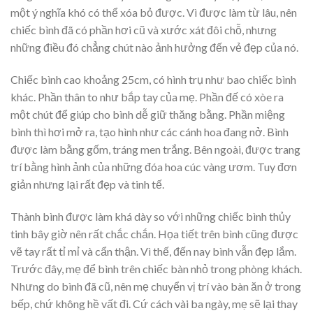
một ý nghĩa khó có thể xóa bỏ được. Vì được làm từ lâu, nên
chiếc bình đã có phần hơi cũ và xước xát đôi chỗ, nhưng
những điều đó chẳng chút nào ảnh hưởng đến vẻ đẹp của nó.
Chiếc bình cao khoảng 25cm, có hình trụ như bao chiếc bình
khác. Phần thân to như bắp tay của mẹ. Phần đế có xòe ra
một chút để giúp cho bình dễ giữ thăng bằng. Phần miệng
bình thì hơi mở ra, tạo hình như các cánh hoa đang nở. Bình
được làm bằng gốm, tráng men trắng. Bên ngoài, được trang
trí bằng hình ảnh của những đóa hoa cúc vàng ươm. Tuy đơn
giản nhưng lại rất đẹp và tinh tế.
Thành bình được làm khá dày so với những chiếc bình thủy
tinh bây giờ nên rất chắc chắn. Họa tiết trên bình cũng được
vẽ tay rất tỉ mỉ và cẩn thận. Vì thế, đến nay bình vẫn đẹp lắm.
Trước đây, mẹ để bình trên chiếc bàn nhỏ trong phòng khách.
Nhưng do bình đã cũ, nên mẹ chuyển vị trí vào bàn ăn ở trong
bếp, chứ không hề vất đi. Cứ cách vài ba ngày, mẹ sẽ lại thay