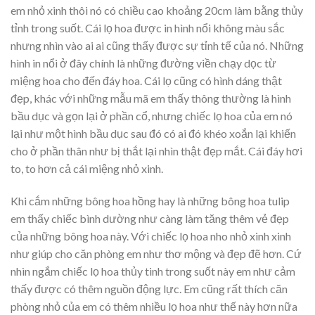
em nhỏ xinh thôi nó có chiều cao khoảng 20cm làm bằng thủy
tỉnh trong suốt. Cái lọ hoa được in hình nổi không màu sắc
nhưng nhìn vào ai ai cũng thấy được sự tỉnh tế của nó. Những
hình in nổi ở đây chính là những đường viền chạy dọc từ
miệng hoa cho đến đáy hoa. Cái lọ cũng có hình dáng thật
đẹp, khác với những mẫu mã em thấy thông thường là hình
bầu dục và gọn lại ở phần cổ, nhưng chiếc lọ hoa của em nó
lại như một hình bầu dục sau đó có ai đó khéo xoắn lại khiến
cho ở phần thân như bị thắt lại nhìn thật đẹp mắt. Cái đáy hơi
to, to hơn cả cái miệng nhỏ xinh.
Khi cắm những bông hoa hồng hay là những bông hoa tulip
em thấy chiếc bình dường như càng làm tăng thêm vẻ đẹp
của những bông hoa này. Với chiếc lọ hoa nho nhỏ xinh xinh
như giúp cho căn phòng em như thơ mộng và đẹp đẽ hơn. Cứ
nhìn ngắm chiếc lọ hoa thủy tinh trong suốt này em như cảm
thấy được có thêm nguồn động lực. Em cũng rất thích căn
phòng nhỏ của em có thêm nhiều lọ hoa như thế này hơn nữa