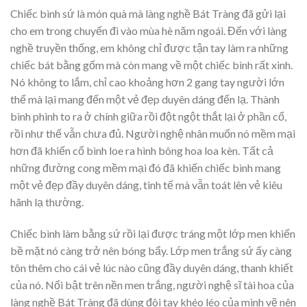
Chiếc bình sứ là món quà mà làng nghề Bát Tràng đã gửi lại
cho em trong chuyến đi vào mùa hè năm ngoái. Đến với làng
nghề truyền thống, em không chỉ được tận tay làm ra những
chiếc bát bằng gốm mà còn mang về một chiếc bình rất xinh.
Nó không to lắm, chỉ cao khoảng hơn 2 gang tay người lớn
thế mà lại mang đến một vẻ đẹp duyên dáng đến lạ. Thành
bình phình to ra ở chính giữa rồi đột ngột thắt lại ở phần cổ,
rồi như thế vẫn chưa đủ. Người nghệ nhân muốn nó mềm mại
hơn đã khiến cổ bình loe ra hình bông hoa loa kèn. Tất cả
những đường cong mềm mại đó đã khiến chiếc bình mang
một vẻ đẹp đầy duyên dáng, tinh tế mà vẫn toát lên vẻ kiêu
hãnh lạ thường.
Chiếc bình làm bằng sứ rồi lại được tráng một lớp men khiến
bề mặt nó càng trở nên bóng bẩy. Lớp men trắng sứ ấy càng
tôn thêm cho cái vẻ lúc nào cũng đầy duyên dáng, thanh khiết
của nó. Nổi bật trên nền men trắng, người nghệ sĩ tài hoa của
làng nghề Bát Tràng đã dùng đôi tay khéo léo của mình vẽ nên