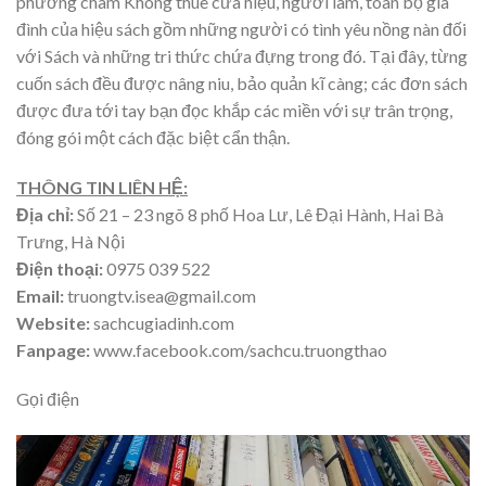
phương châm Không thuê cửa hiệu, người làm, toàn bộ gia
đình của hiệu sách gồm những người có tình yêu nồng nàn đối
với Sách và những tri thức chứa đựng trong đó. Tại đây, từng
cuốn sách đều được nâng niu, bảo quản kĩ càng; các đơn sách
được đưa tới tay bạn đọc khắp các miền với sự trân trọng,
đóng gói một cách đặc biệt cẩn thận.
THÔNG TIN LIÊN HỆ:
Địa chỉ:
Số 21 – 23 ngõ 8 phố Hoa Lư, Lê Đại Hành, Hai Bà
Trưng, Hà Nội
Điện thoại:
0975 039 522
Email:
truongtv.isea@gmail.com
Website:
sachcugiadinh.com
Fanpage:
www.facebook.com/sachcu.truongthao
Gọi điện