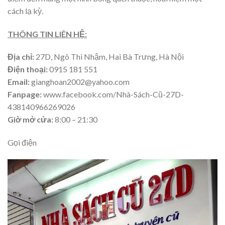
cách lạ kỳ.
THÔNG TIN LIÊN HỆ:
Địa chỉ:
27D, Ngô Thì Nhậm, Hai Bà Trưng, Hà Nội
Điện thoại:
0915 181 551
Email:
gianghoan2002@yahoo.com
Fanpage:
www.facebook.com/Nhà-Sách-Cũ-27D-
438140966269026
Giờ mở cửa:
8:00 – 21:30
Gọi điện