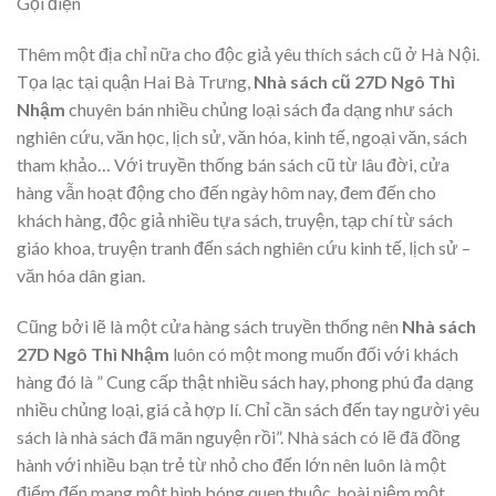
Gọi điện
Thêm một địa chỉ nữa cho độc giả yêu thích sách cũ ở Hà Nội.
Tọa lạc tại quận Hai Bà Trưng,
Nhà sách cũ 27D Ngô Thì
Nhậm
chuyên bán nhiều chủng loại sách đa dạng như sách
nghiên cứu, văn học, lịch sử, văn hóa, kinh tế, ngoại văn, sách
tham khảo… Với truyền thống bán sách cũ từ lâu đời, cửa
hàng vẫn hoạt động cho đến ngày hôm nay, đem đến cho
khách hàng, độc giả nhiều tựa sách, truyện, tạp chí từ sách
giáo khoa, truyện tranh đến sách nghiên cứu kinh tế, lịch sử –
văn hóa dân gian.
Cũng bởi lẽ là một cửa hàng sách truyền thống nên
Nhà sách
27D Ngô Thì Nhậm
luôn có một mong muốn đối với khách
hàng đó là ” Cung cấp thật nhiều sách hay, phong phú đa dạng
nhiều chủng loại, giá cả hợp lí. Chỉ cần sách đến tay người yêu
sách là nhà sách đã mãn nguyện rồi”. Nhà sách có lẽ đã đồng
hành với nhiều bạn trẻ từ nhỏ cho đến lớn nên luôn là một
điểm đến mang một hình bóng quen thuộc, hoài niệm một