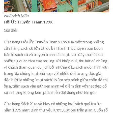
Nhà sách Mão
Hồi Ức Truyện Tranh 199X
Gọi điện
Cửa hàng
Hồi Ức Truyện Tranh 199X
là một trong những
cửa hàng sách cũ lớn tại quận Thanh Trì, chuyên bán buôn
bán lẻ sách cũ và truyện tranh các loại. Nơi đây thu hút rất
nhiều sự quan tâm của mọi người khắp nơi, thu hút cả những
vị khách tham quan du lịch bởi những đầu sách muôn hình vạn
trạng, đa chủng loại phù hợp với nhiều đối tượng độc giả,
đặc biệt là những “mọt sách”. Nằm nép mình giữa chốn đô thị
ồn ã, tiệm sách vẫn giữ bên mình vẻ điềm tĩnh với nét đẹp cổ
xưa nhưng không kém phần hiện đại đúng như tên gọi.
Cửa hàng Sách Xưa và Nay có những loại sách quý trước
năm 1975 như: Binh thư yếu lược, Cát bụi trần gian, Cuốn sổ