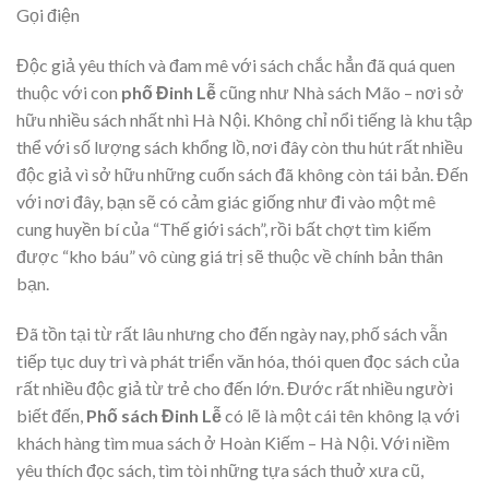
Gọi điện
Độc giả yêu thích và đam mê với sách chắc hẳn đã quá quen
thuộc với con
phố Đinh Lễ
cũng như Nhà sách Mão – nơi sở
hữu nhiều sách nhất nhì Hà Nội. Không chỉ nổi tiếng là khu tập
thể với số lượng sách khổng lồ, nơi đây còn thu hút rất nhiều
độc giả vì sở hữu những cuốn sách đã không còn tái bản. Đến
với nơi đây, bạn sẽ có cảm giác giống như đi vào một mê
cung huyền bí của “Thế giới sách”, rồi bất chợt tìm kiếm
được “kho báu” vô cùng giá trị sẽ thuộc về chính bản thân
bạn.
Đã tồn tại từ rất lâu nhưng cho đến ngày nay, phố sách vẫn
tiếp tục duy trì và phát triển văn hóa, thói quen đọc sách của
rất nhiều độc giả từ trẻ cho đến lớn. Đước rất nhiều người
biết đến,
Phố sách Đinh Lễ
có lẽ là một cái tên không lạ với
khách hàng tìm mua sách ở Hoàn Kiếm – Hà Nội. Với niềm
yêu thích đọc sách, tìm tòi những tựa sách thuở xưa cũ,