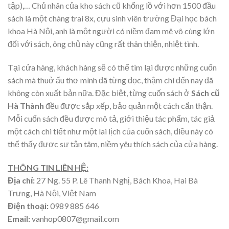
tập),… Chủ nhân của kho sách cũ khổng lồ với hơn 1500 đầu
sách là một chàng trai 8x, cựu sinh viên trường Đại học bách
khoa Hà Nội, anh là một người có niềm đam mê vô cùng lớn
đối với sách, ông chủ này cũng rất thân thiện, nhiệt tình.
Tại cửa hàng, khách hàng sẽ có thể tìm lại được những cuốn
sách mà thuở ấu thơ mình đã từng đọc, thậm chí đến nay đã
không còn xuất bản nữa. Đặc biệt, từng cuốn sách ở
Sách cũ
Hà Thành
đều được sắp xếp, bảo quản một cách cẩn thận.
Mỗi cuốn sách đều được mô tả, giới thiệu tác phẩm, tác giả
một cách chi tiết như một lai lịch của cuốn sách, điều này có
thể thấy được sự tận tâm, niềm yêu thích sách của cửa hàng.
THÔNG TIN LIÊN HỆ:
Địa chỉ:
27 Ng. 55 P. Lê Thanh Nghị, Bách Khoa, Hai Bà
Trưng, Hà Nội, Việt Nam
Điện thoại:
0989 885 646
Email:
vanhop0807@gmail.com