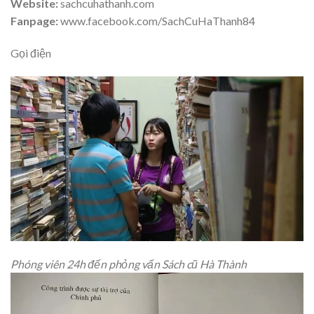
Website:
sachcuhathanh.com
Fanpage:
www.facebook.com/SachCuHaThanh84
Gọi điện
Phóng viên 24h đến phỏng vấn Sách cũ Hà Thành