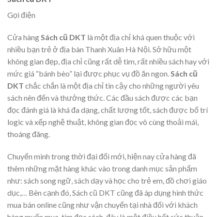
Gọi điện
Cửa hàng
Sách cũ DKT
là một địa chỉ khá quen thuộc với
nhiều bạn trẻ ở địa bàn Thanh Xuân Hà Nội. Sở hữu một
không gian đẹp, địa chỉ cũng rất dễ tìm, rất nhiều sách hay với
mức giá “bánh bèo” lại được phục vụ đồ ăn ngon.
Sách cũ
DKT
chắc chắn là một địa chỉ tin cậy cho những người yêu
sách nên đến và thưởng thức. Các đầu sách được các bạn
đọc đánh giá là khá đa dạng, chất lượng tốt, sách được bố trí
logic và xếp nghệ thuật, không gian đọc vô cùng thoải mái,
thoáng đãng.
Chuyển mình trong thời đại đổi mới, hiện nay cửa hàng đã
thêm những mặt hàng khác vào trong danh mục sản phẩm
như: sách song ngữ, sách dạy và học cho trẻ em, đồ chơi giáo
dục,… Bên cạnh đó, Sách cũ DKT cũng đã áp dụng hình thức
mua bán online cũng như vận chuyển tại nhà đối với khách
hàng muốn mua, tìm đọc sách, đây là một điều hết sức thuận