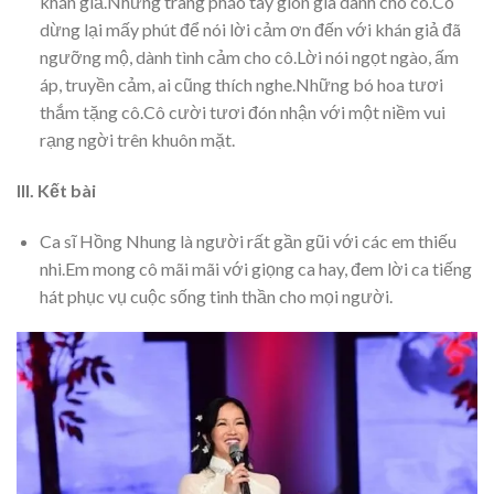
khán giả.Những tràng pháo tay giòn giã dành cho cô.Cô
dừng lại mấy phút để nói lời cảm ơn đến với khán giả đã
ngưỡng mộ, dành tình cảm cho cô.Lời nói ngọt ngào, ấm
áp, truyền cảm, ai cũng thích nghe.Những bó hoa tươi
thắm tặng cô.Cô cười tươi đón nhận với một niềm vui
rạng ngời trên khuôn mặt.
III. Kết bài
Ca sĩ Hồng Nhung là người rất gần gũi với các em thiếu
nhi.Em mong cô mãi mãi với giọng ca hay, đem lời ca tiếng
hát phục vụ cuộc sống tinh thần cho mọi người.