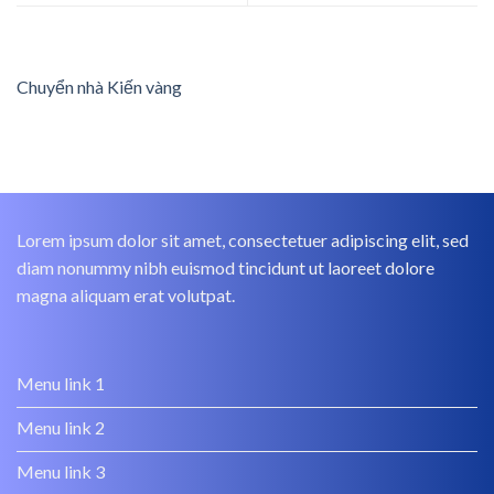
Chuyển nhà Kiến vàng
Lorem ipsum dolor sit amet, consectetuer adipiscing elit, sed
diam nonummy nibh euismod tincidunt ut laoreet dolore
magna aliquam erat volutpat.
Menu link 1
Menu link 2
Menu link 3