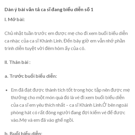
Dàn ý bài văn tả ca sĩ đang biểu diễn số 1
I. Mở bài:
Chủ nhật tuần trước em được mẹ cho đi xem buổi biểu diễn
ca nhạc của ca sĩ Khánh Linh. Đến bây giờ em vẫn nhớ phần
trình diễn tuyệt vời đêm hôm ấy của cô.
II. Thân bài :
a. Trước buổi biểu diễn:
Em đã đạt được thành tích tốt trong học tập nên được mẹ
thưởng cho một món quà đó là vé đi xem buổi biểu diễn
của ca sĩ em yêu thích nhất – ca sĩ Khánh Linh.Ở bên ngoài
phòng hát có rất đông người đang đợi kiểm vé để được
vào.Mẹ và em đã vào ghế ngồi.
b. Buổi biểu diễn: