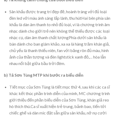
Sân khấu được trang trí đẹp đẽ, hoành tráng với đủ loại
đèn led với màu ánh sáng lấp lánh, thu hútHai bên phía sân
khấu là dàn âm thanh to nhỏ đủ loại, vì là chương trình âm
nhạc dành cho giới trẻ nên không thể thiếu được các loại
nhạc cụ, dàn âm thanh chất lượngPhía dưới sân khấu là
bàn dành cho ban giám khảo, xa xa là hàng trăm khán giả,
chủ yếu là thanh thiếu niên, fan với băng rôn đủ màu, hình
ảnh của thần tượng và đèn lightstick xanh đỏ,… hòa lẫn
nhau nổi bật giữa bầu trời đêm.
b) Tả Sơn Tùng MTP khi bước ra biểu diễn
Tiết mục của Sơn Tùng là tiết mục thứ 4, sau khi các ca sĩ
khác kết thúc phần trình diễn của mình, MC chương trình
giới thiệu đến phần biểu diễn của Sơn Tùng, khán giả reo
hò thích thú.Ca sĩ xuất hiện trẻ trung, bảnh bao, tiến tới
chiếc ghế và dàn mic đặt sẵn giữa sân khấu, nở nụ cười