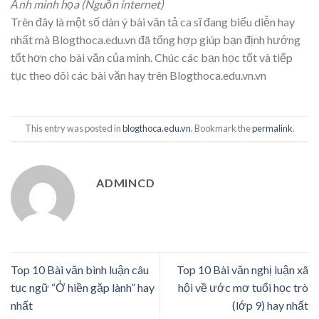
Ảnh minh họa (Nguồn internet)
Trên đây là một số dàn ý bài văn tả ca sĩ đang biểu diễn hay
nhất mà Blogthoca.edu.vn đã tổng hợp giúp bạn định hướng
tốt hơn cho bài văn của mình. Chúc các bạn học tốt và tiếp
tục theo dõi các bài văn hay trên Blogthoca.edu.vn.vn
This entry was posted in
blogthoca.edu.vn
. Bookmark the
permalink
.
ADMINCD
Top 10 Bài văn bình luận câu
Top 10 Bài văn nghị luận xã
tục ngữ “Ở hiền gặp lành” hay
hội về ước mơ tuổi học trò
nhất
(lớp 9) hay nhất