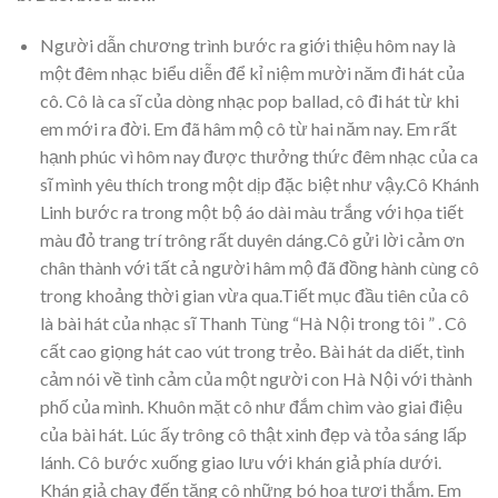
Người dẫn chương trình bước ra giới thiệu hôm nay là
một đêm nhạc biểu diễn để kỉ niệm mười năm đi hát của
cô. Cô là ca sĩ của dòng nhạc pop ballad, cô đi hát từ khi
em mới ra đời. Em đã hâm mộ cô từ hai năm nay. Em rất
hạnh phúc vì hôm nay được thưởng thức đêm nhạc của ca
sĩ mình yêu thích trong một dịp đặc biệt như vậy.Cô Khánh
Linh bước ra trong một bộ áo dài màu trắng với họa tiết
màu đỏ trang trí trông rất duyên dáng.Cô gửi lời cảm ơn
chân thành với tất cả người hâm mộ đã đồng hành cùng cô
trong khoảng thời gian vừa qua.Tiết mục đầu tiên của cô
là bài hát của nhạc sĩ Thanh Tùng “Hà Nội trong tôi ” . Cô
cất cao giọng hát cao vút trong trẻo. Bài hát da diết, tình
cảm nói về tình cảm của một người con Hà Nội với thành
phố của mình. Khuôn mặt cô như đắm chìm vào giai điệu
của bài hát. Lúc ấy trông cô thật xinh đẹp và tỏa sáng lấp
lánh. Cô bước xuống giao lưu với khán giả phía dưới.
Khán giả chạy đến tặng cô những bó hoa tươi thắm. Em