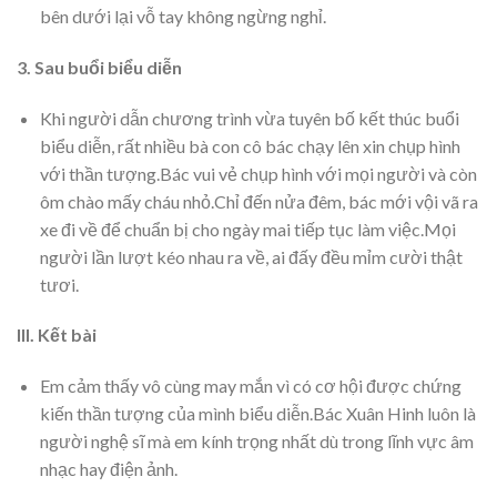
bên dưới lại vỗ tay không ngừng nghỉ.
3. Sau buổi biểu diễn
Khi người dẫn chương trình vừa tuyên bố kết thúc buổi
biểu diễn, rất nhiều bà con cô bác chạy lên xin chụp hình
với thần tượng.Bác vui vẻ chụp hình với mọi người và còn
ôm chào mấy cháu nhỏ.Chỉ đến nửa đêm, bác mới vội vã ra
xe đi về để chuẩn bị cho ngày mai tiếp tục làm việc.Mọi
người lần lượt kéo nhau ra về, ai đấy đều mỉm cười thật
tươi.
III. Kết bài
Em cảm thấy vô cùng may mắn vì có cơ hội được chứng
kiến thần tượng của mình biểu diễn.Bác Xuân Hinh luôn là
người nghệ sĩ mà em kính trọng nhất dù trong lĩnh vực âm
nhạc hay điện ảnh.