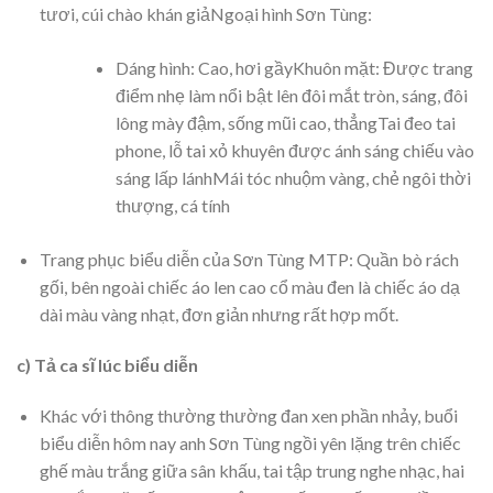
tươi, cúi chào khán giảNgoại hình Sơn Tùng:
Dáng hình: Cao, hơi gầyKhuôn mặt: Được trang
điểm nhẹ làm nổi bật lên đôi mắt tròn, sáng, đôi
lông mày đậm, sống mũi cao, thẳngTai đeo tai
phone, lỗ tai xỏ khuyên được ánh sáng chiếu vào
sáng lấp lánhMái tóc nhuộm vàng, chẻ ngôi thời
thượng, cá tính
Trang phục biểu diễn của Sơn Tùng MTP: Quần bò rách
gối, bên ngoài chiếc áo len cao cổ màu đen là chiếc áo dạ
dài màu vàng nhạt, đơn giản nhưng rất hợp mốt.
c) Tả ca sĩ lúc biểu diễn
Khác với thông thường thường đan xen phần nhảy, buổi
biểu diễn hôm nay anh Sơn Tùng ngồi yên lặng trên chiếc
ghế màu trắng giữa sân khấu, tai tập trung nghe nhạc, hai