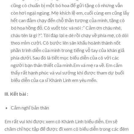
cũng có chuẩn bị một bó hoa để gửi tặng cô nhưng vẫn
còn hơi ngại ngùng. Mẹ khích lệ em, cuối cùng em cũng lấy
hết can đảm chạy đến chỗ thần tượng của mình, tặng cô
bó hoa hồng đỏ. Cô vuốt tóc và nói :” Cảm ơn cháu nhé,
cháu tên là gì ?”. Tôi đáp lại e dè rồi chạy về phía mẹ, cô dõi
theo mỉm cười. Cô bước lên sân khấu hoành thành nốt
phần trình diễn của mình trong tiếng vỗ tay của khán giả
phía dưới. Sau đó là tiết mục biểu diễn của cô với các
người bạn thân thiết của mình.Em và mẹ ra về. Em cảm
thấy rất hạnh phúc và vui sướng khi được tham dự buổi
biểu diễn của ca sĩ Khánh Linh em yêu mến.
III. Kết bài :
Cảm nghĩ bản thân
Em rất vui khi được xem cô Khánh Linh biểu diễn. Em sẽ
chăm chỉ học tập để được đi xem cô biểu diễn trong các đêm