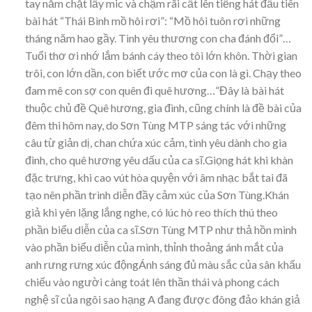
tay nắm chặt lấy mic và chậm rãi cất lên tiếng hát đầu tiên
bài hát “Thái Bình mồ hôi rơi”: “Mồ hôi tuôn rơi những
tháng năm hao gầy. Tình yêu thương con cha đánh đổi”…
Tuổi thơ ơi nhớ lắm bánh cáy theo tôi lớn khôn. Thời gian
trôi, con lớn dần, con biết ước mơ của con là gì. Chạy theo
đam mê con sợ con quên đi quê hương…”Đây là bài hát
thuộc chủ đề Quê hương, gia đình, cũng chính là đề bài của
đêm thi hôm nay, do Sơn Tùng MTP sáng tác với những
câu từ giản dị, chan chứa xúc cảm, tình yêu dành cho gia
đình, cho quê hương yêu dấu của ca sĩ.Giọng hát khi khàn
đặc trưng, khi cao vút hòa quyện với âm nhạc bắt tai đã
tạo nên phần trình diễn đầy cảm xúc của Sơn Tùng.Khán
giả khi yên lặng lắng nghe, có lúc hò reo thích thú theo
phần biểu diễn của ca sĩ.Sơn Tùng MTP như thả hồn mình
vào phần biểu diễn của mình, thỉnh thoảng ánh mắt của
anh rưng rưng xúc độngÁnh sáng đủ màu sắc của sân khấu
chiếu vào người càng toát lên thần thái và phong cách
nghệ sĩ của ngôi sao hạng A đang được đông đảo khán giả