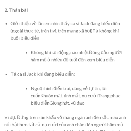
2. Thân bài
Giới thiệu về lần em nhìn thấy ca sĩ Jack đang biểu diễn
(ngoài thực tế, trên tivi, trên mạng xã hội)Tả không khí
buổi biểu diễn
Không khí sôi động, náo nhiệtĐông đảo người
hâm mộ ở nhiều độ tuổi đến xem biểu diễn
Tả ca sĩ Jack khi đang biểu diễn:
Ngoại hình điển trai, dáng vẻ tự tin, lôi
cuốnKhuôn mặt, ánh mắt, nụ cườiTrang phục
biểu diễnGiọng hát, vũ đạo
Ví dụ: Đứng trên sân khấu với hàng ngàn ánh đèn sắc màu anh
nổi bật hơn tất cả, nụ cười của anh chào đón người hâm mộ