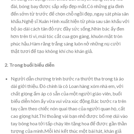
đài, bóng bay được sắp xếp đẹp mắt.Có những gia đình
đến sớm từ trước để chọn chỗ ngồi đẹp, ngay sát phía sân
khấu.Nghệ sĩ Xuân Hinh xuất hiện từ phía sau sân khấu với
bộ áo dài cách tân đỏ rực đầy sức sống.Nhìn bác ấy đen
hơn trên ti vi, mái tóc cắt cua gọn gàng, khuôn mặt tròn
phúc hậu.Hàm răng trắng sáng luôn nở những nụ cười
thật tươi để tạo không khí cho khán giả.
2. Trong buổi biểu diễn
Người dẫn chương trình bước ra thướt tha trong tà áo
dài giới thiệu. Đó chính là cô Loan hàng xóm nhà em, với
chất giọng ấm áp có sẵn của một người giáo viên, buổi
biểu diễn hôm ấy vừa vui vừa xúc động.Bác bước ra trên
tay cầm theo chiếc nón quai thao của người quan họ, cất
cao giọng hát.Thi thoảng vài bạn nhỏ được bố mẹ dúi vào
tay bông hoa tới tấp chạy lên tặng hoa để được gần thần
tượng của mình.Mỗi khi kết thúc một bài hát, khán giả