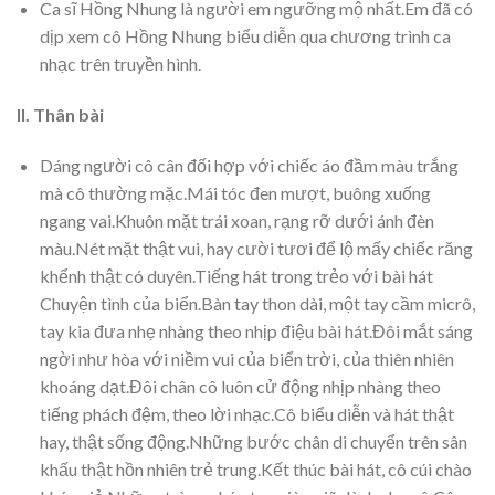
Ca sĩ Hồng Nhung là người em ngưỡng mộ nhất.Em đã có
dịp xem cô Hồng Nhung biểu diễn qua chương trình ca
nhạc trên truyền hình.
II. Thân bài
Dáng người cô cân đối hợp với chiếc áo đầm màu trắng
mà cô thường mặc.Mái tóc đen mượt, buông xuống
ngang vai.Khuôn mặt trái xoan, rạng rỡ dưới ánh đèn
màu.Nét mặt thật vui, hay cười tươi để lộ mấy chiếc răng
khểnh thật có duyên.Tiếng hát trong trẻo với bài hát
Chuyện tình của biển.Bàn tay thon dài, một tay cầm micrô,
tay kia đưa nhẹ nhàng theo nhịp điệu bài hát.Đôi mắt sáng
ngời như hòa với niềm vui của biển trời, của thiên nhiên
khoáng dạt.Đôi chân cô luôn cử động nhịp nhàng theo
tiếng phách đệm, theo lời nhạc.Cô biểu diễn và hát thật
hay, thật sống động.Những bước chân di chuyển trên sân
khấu thật hồn nhiên trẻ trung.Kết thúc bài hát, cô cúi chào