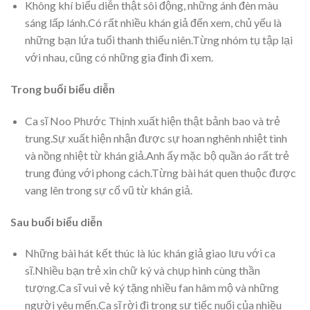
Không khí biểu diễn thật sôi động, những ánh đèn màu
sáng lấp lánh.Có rất nhiều khán giả đến xem, chủ yếu là
những bạn lứa tuổi thanh thiếu niên.Từng nhóm tụ tập lại
với nhau, cũng có những gia đình đi xem.
Trong buổi biểu diễn
Ca sĩ Noo Phước Thịnh xuất hiện thật bảnh bao và trẻ
trung.Sự xuất hiện nhận được sự hoan nghênh nhiệt tình
và nồng nhiệt từ khán giả.Anh ấy mặc bộ quần áo rất trẻ
trung đúng với phong cách.Từng bài hát quen thuộc được
vang lên trong sự cổ vũ từ khán giả.
Sau buổi biểu diễn
Những bài hát kết thúc là lúc khán giả giao lưu với ca
sĩ.Nhiều bạn trẻ xin chữ ký và chụp hình cùng thần
tượng.Ca sĩ vui vẻ ký tặng nhiều fan hâm mộ và những
người yêu mến.Ca sĩ rời đi trong sự tiếc nuối của nhiều