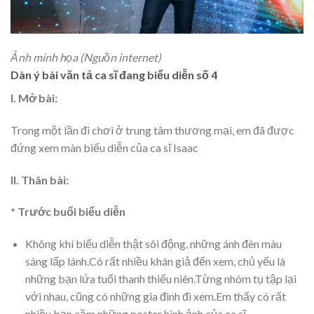
Ảnh minh họa (Nguồn internet)
Dàn ý bài văn tả ca sĩ đang biểu diễn số 4
I. Mở bài:
Trong một lần đi chơi ở trung tâm thương mại, em đã được
đứng xem màn biểu diễn của ca sĩ Isaac
II. Thân bài:
* Trước buổi biểu diễn
Không khí biểu diễn thật sôi động, những ánh đèn màu
sáng lấp lánh.Có rất nhiều khán giả đến xem, chủ yếu là
những bạn lứa tuổi thanh thiếu niên.Từng nhóm tụ tập lại
với nhau, cũng có những gia đình đi xem.Em thấy có rất
nhiều bạn cầm những poster hình ảnh của ca sĩ.