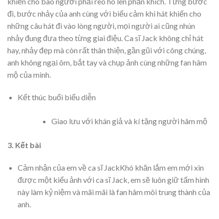
khiến cho bao người phải reo hò lên phấn khích. Từng bước
đi, bước nhảy của anh cùng với biểu cảm khi hát khiến cho
những câu hát đi vào lòng người, mọi người ai cũng nhún
nhảy đung đưa theo từng giai điệu. Ca sĩ Jack không chỉ hát
hay, nhảy đẹp mà còn rất thân thiện, gần gũi với công chúng,
anh không ngại ôm, bắt tay và chụp ảnh cùng những fan hâm
mộ của mình.
Kết thúc buổi biểu diễn
Giao lưu với khán giả và kí tặng người hâm mộ
3. Kết bài
Cảm nhận của em về ca sĩ JackKhó khăn lắm em mới xin
được một kiểu ảnh với ca sĩ Jack, em sẽ luôn giữ tấm hình
này làm kỷ niệm và mãi mãi là fan hâm môi trung thành của
anh.