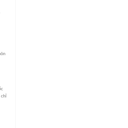
m
uôn
ốc
 chỉ