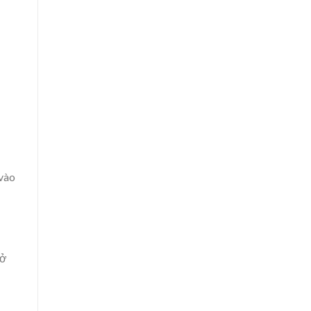
 vào
rở