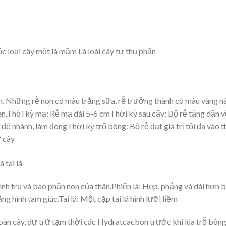
 loại cây một lá mầm Là loài cây tự thụ phấn
ùm. Những rễ non có màu trắng sữa, rễ trưởng thành có màu vàng n
en.Thời kỳ mạ: Rễ mạ dài 5-6 cmThời kỳ sau cấy: Bộ rễ tăng dần v
 đẻ nhánh, làm đòngThời kỳ trổ bông: Bộ rễ đạt giá trị tối đa vào t
/ cây
à tai lá
hình trụ và bao phần non của thân.Phiến lá: Hẹp, phẳng và dài hơn 
rắng hình tam giác.Tai lá: Một cặp tai lá hình lưỡi liềm
àn cây, dự trữ tạm thời các Hydratcacbon trước khi lúa trỗ bông