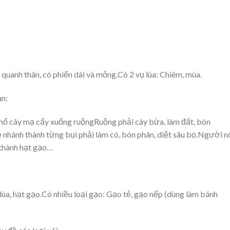
 quanh thân, có phiến dài và mỏng.Có 2 vụ lúa: Chiêm, mùa.
ạn:
hổ cây mạ cấy xuống ruộngRuộng phải cày bừa, làm đất, bón
 nhánh thành từng bụi phải làm có, bón phân, diệt sâu bọ.Người 
t thành hạt gạo…
 lúa, hạt gạo.Có nhiều loại gạo: Gạo tẻ, gạo nếp (dùng làm bánh