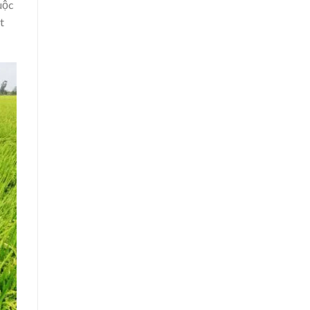
uộc
t