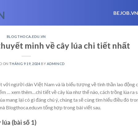
BEJOB.V
BLOGTHOCA.EDU.VN
thuyết minh về cây lúa chi tiết nhất
D ON
THÁNG 9 19, 2024
BY
ADMINCD
ết với người dân Việt Nam và là biểu tượng về tinh thần lao động 
iểm
… xem thêm…
chi tiết về cây lúa như thế nào, cách trồng lúa ra s
a mang lại có gì đáng chú ý, chúng ta sẽ cùng tìm hiểu điều đó tro
mà Blogthoca.edu.vn tổng hợp trong bài viết sau.
lúa (bài số 1)