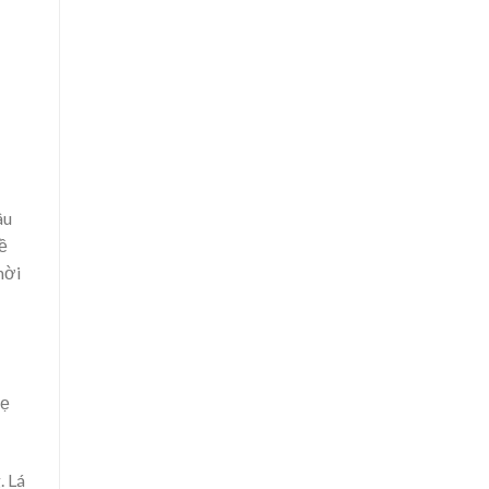
âu
ề
hời
bẹ
. Lá