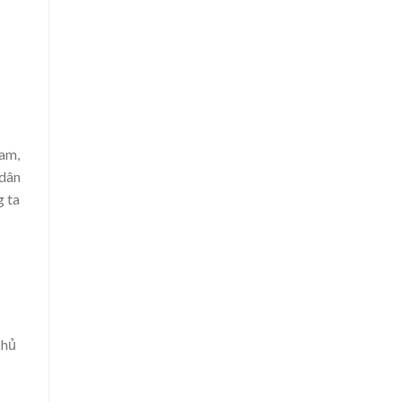
Nam,
 dân
g ta
chủ