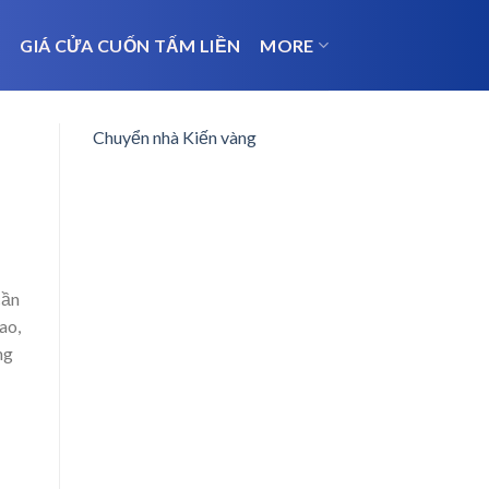
N
GIÁ CỬA CUỐN TẤM LIỀN
MORE
Chuyển nhà Kiến vàng
cần
ao,
ng