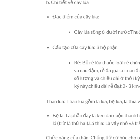
b. Chi tiết về cây lúa
Đặc điểm của cây lúa:
Cây lúa sống ở dưới nướcThuộc
Cấu tạo của cây lúa: 3 bộ phận
Rễ: Bộ rễ lúa thuộc loại rễ ch
và nâu đậm, rễ đã già có màu đ
số lượng và chiều dài ở thời kỳ
kỳ này,chiều dài rễ đạt 2- 3 km
Thân lúa: Thân lúa gồm lá lúa, bẹ lúa, lá thìa v
Bẹ lá: Là phần đáy lá kéo dài cuộn thành 
lá (trừ lá thứ hai).Lá thìa: Là vảy nhỏ và t
Chức năng của thân: Chống đỡ cơ học cho to