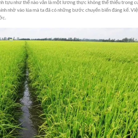
nh tựu như thế nào vẫn là một lương thực không thể thiếu trong c
ính nhờ vào lúa mà ta đã có những bước chuyển biến đáng kể. Việ
ớc.