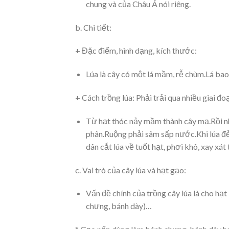
chung và của Châu Á nói riêng.
b. Chi tiết:
+ Đặc điểm, hình dạng, kích thước:
Lúa là cây có một lá mầm, rễ chùm.Lá bao
+ Cách trồng lúa: Phải trải qua nhiều giai đo
Từ hạt thóc nảy mầm thành cây mạ.Rồi n
phân.Ruộng phải sâm sấp nước.Khi lúa đẻ
dân cắt lúa về tuốt hạt, phơi khô, xay xá
c. Vai trò của cây lúa và hạt gạo:
Vấn đề chính của trồng cây lúa là cho hạt
chưng, bánh dày)…