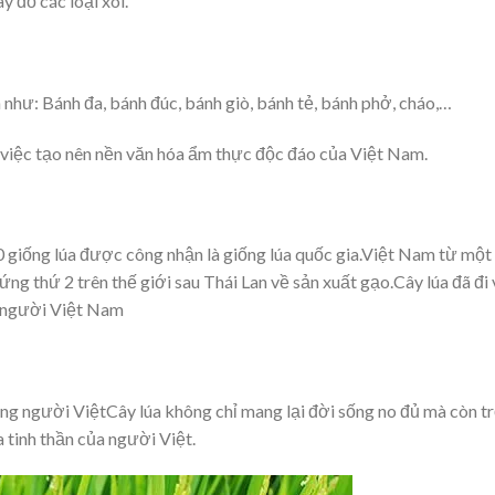
 đồ các loại xôi.
 như: Bánh đa, bánh đúc, bánh giò, bánh tẻ, bánh phở, cháo,…
g việc tạo nên nền văn hóa ẩm thực độc đáo của Việt Nam.
0 giống lúa được công nhận là giống lúa quốc gia.Việt Nam từ một
g thứ 2 trên thế giới sau Thái Lan về sản xuất gạo.Cây lúa đã đi
a người Việt Nam
ống người ViệtCây lúa không chỉ mang lại đời sống no đủ mà còn t
 tinh thần của người Việt.