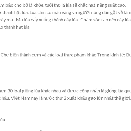
 bảo cho bộ lá khỏe, tuổi thọ lá lúa sẽ chắc hạt, năng suất cao.
ở thành hạt lúa. Lúa chín có màu vàng và người nông dân gặt về là
cây mạ- Mạ lúa cấy xuống thành cây lúa- Chăm sóc tạo nên cây lúa
o thành hạt lúa
Chế biến thành cơm và các loại thực phẩm khác Trong kinh tế: B
hơn 30 loại giống lúa khác nhau và được công nhận là giống lúa qu
 hậu. Việt Nam nay là nước thứ 2 xuất khẩu gạo lớn nhất thế giới,
lúa