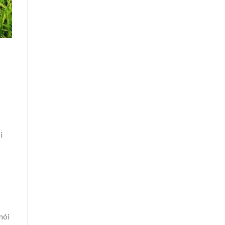
i
nói