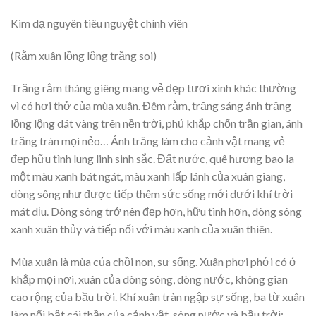
Kim dạ nguyên tiêu nguyệt chính viên
(Rằm xuân lồng lộng trăng soi)
Trăng rằm tháng giêng mang vẻ đẹp tươi xinh khác thường
vì có hơi thở của mùa xuân. Đêm rằm, trăng sáng ánh trăng
lồng lộng dát vàng trên nền trời, phủ khắp chốn trần gian, ánh
trăng tràn mọi nẻo… Ánh trăng làm cho cảnh vật mang vẻ
đẹp hữu tình lung linh sinh sắc. Đất nước, quê hương bao la
một màu xanh bát ngát, màu xanh lấp lánh của xuân giang,
dòng sông như được tiếp thêm sức sống mới dưới khí trời
mát dịu. Dòng sông trở nên đẹp hơn, hữu tình hơn, dòng sông
xanh xuân thủy và tiếp nối với màu xanh của xuân thiên.
Mùa xuân là mùa của chồi non, sự sống. Xuân phơi phới có ở
khắp mọi nơi, xuân của dòng sông, dòng nước, không gian
cao rộng của bầu trời. Khí xuân tràn ngập sự sống, ba từ xuân
làm nổi bật cái thần của cảnh vật, sông nước và bầu trời: