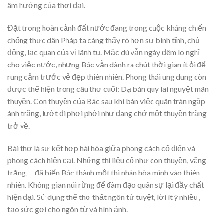
âm hưởng của thời đại.
Đặt trong hoàn cảnh đất nước đang trong cuộc kháng chiến
chống thực dân Pháp ta càng thấy rõ hơn sự bình tĩnh, chủ
động, lạc quan của vị lãnh tụ. Mặc dù vẫn ngày đêm lo nghĩ
cho việc nước, nhưng Bác vẫn dành ra chút thời gian ít ỏi để
rung cảm trước vẻ đẹp thiên nhiên. Phong thái ung dung còn
được thể hiện trong câu thơ cuối: Dạ bán quy lai nguyệt mãn
thuyền. Con thuyền của Bác sau khi bàn việc quân tràn ngập
ánh trăng, lướt đi phơi phới như đang chở một thuyền trăng
trở về.
Bài thơ là sự kết hợp hài hòa giữa phong cách cổ điển và
phong cách hiện đại. Những thi liệu cổ như con thuyền, vầng
trăng,… đã biến Bác thành một thi nhân hòa mình vào thiên
nhiên. Không gian núi rừng để đàm đạo quân sự lại đầy chất
hiện đại. Sử dụng thể thơ thất ngôn tứ tuyệt, lời ít ý nhiều ,
tạo sức gợi cho ngôn từ và hình ảnh.