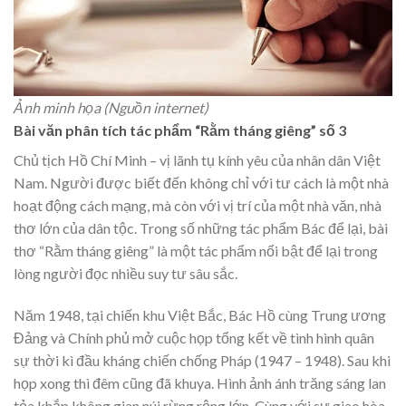
Ảnh minh họa (Nguồn internet)
Bài văn phân tích tác phẩm “Rằm tháng giêng” số 3
Chủ tịch Hồ Chí Minh – vị lãnh tụ kính yêu của nhân dân Việt
Nam. Người được biết đến không chỉ với tư cách là một nhà
hoạt động cách mạng, mà còn với vị trí của một nhà văn, nhà
thơ lớn của dân tộc. Trong số những tác phẩm Bác để lại, bài
thơ “Rằm tháng giêng” là một tác phẩm nổi bật để lại trong
lòng người đọc nhiều suy tư sâu sắc.
Năm 1948, tại chiến khu Việt Bắc, Bác Hồ cùng Trung ương
Đảng và Chính phủ mở cuộc họp tổng kết về tình hình quân
sự thời kì đầu kháng chiến chống Pháp (1947 – 1948). Sau khi
họp xong thì đêm cũng đã khuya. Hình ảnh ánh trăng sáng lan
tỏa khắp không gian núi rừng rộng lớn. Cùng với sự giao hòa