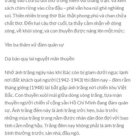
trăng vào cửa sổ đòi thơ trong niềm vui thắng trận. Và xem
sách chim rừng vào cửa đậu – phê văn hoa núi ghé nghiêng
soi. Thiên nhiên trong thơ Bác thật phong phú và chan chứa
chất thơ. Đến hai câu thơ cuối, ta thấy cảm nhận về dòng
sông, về khói sóng, và con thuyền được nâng lên một mức:
Yên ba thâm xứ đàm quân sự
Dạ bán quy lai nguyệt mãn thuyền
Nhớ ánh trăng ngày nào khi Bác còn bị giam dưới ngục lạnh
nơi đất khách quê người (1942-1943) thì đêm nay – đêm rằm
tháng giêng (1948) lại bắt gặp ánh trăng nơi chiến khu Việt
Bắc. Con thuyền xuôi mái giữa dòng sông trăng, tựa mạn
thuyền người chiến sĩ cộng sản Hồ Chí Minh đang đàm quân
sự. Ánh trăng đêm này là ánh trăng ước hẹn, báo trước
những mùa trăng trong năm được nhân dân đón đợi với bao
tình cảm nồng hậu. Trăng đêm nay không phải là ánh trăng
bình thường trước sân nhà, đầu ngõ.