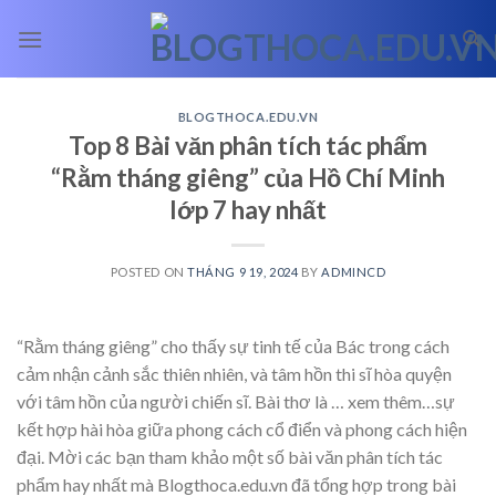
Skip
to
content
BLOGTHOCA.EDU.VN
Top 8 Bài văn phân tích tác phẩm
“Rằm tháng giêng” của Hồ Chí Minh
lớp 7 hay nhất
POSTED ON
THÁNG 9 19, 2024
BY
ADMINCD
“Rằm tháng giêng” cho thấy sự tinh tế của Bác trong cách
cảm nhận cảnh sắc thiên nhiên, và tâm hồn thi sĩ hòa quyện
với tâm hồn của người chiến sĩ. Bài thơ là
… xem thêm…
sự
kết hợp hài hòa giữa phong cách cổ điển và phong cách hiện
đại. Mời các bạn tham khảo một số bài văn phân tích tác
phẩm hay nhất mà Blogthoca.edu.vn đã tổng hợp trong bài