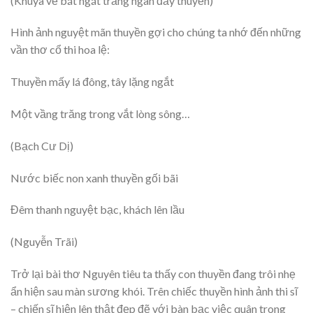
(Khuya về bát ngát trăng ngân đầy thuyền)
Hình ảnh nguyệt mãn thuyền gợi cho chúng ta nhớ đến những
vần thơ cổ thi hoa lệ:
Thuyền mấy lá đông, tây lặng ngắt
Một vầng trăng trong vắt lòng sông…
(Bạch Cư Dị)
Nước biếc non xanh thuyền gối bãi
Đêm thanh nguyệt bạc, khách lên lầu
(Nguyễn Trãi)
Trở lại bài thơ Nguyên tiêu ta thấy con thuyền đang trôi nhẹ
ẩn hiện sau màn sương khói. Trên chiếc thuyền hình ảnh thi sĩ
– chiến sĩ hiện lên thật đẹp đẽ với bàn bạc việc quân trong