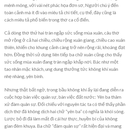
mênh mông, với vài nét phác họa đơn sơ, Người chú ý đến
toàn cảnh mà ít đi vào miêu tả chi tiết, cụ thể, đây cũng là
cách miêu tả phổ biến trong thơ ca cổ điển.
Cả dòng thơ thứ hai tràn ngập sức sống mùa xuân, câu thơ
mở rộng ở cả hai chiều, chiều rộng xuân giang, chiều cao xuân
thiên, khiến cho khung cảnh càng trở nên rộng rãi, khoáng đạt
hơn. Đồng thời sử dụng liên tiếp ba chữ xuân cũng cho thấy
sức sống mùa xuân đang tràn ngập khắp nơi. Bác như một
tao nhân mặc khách, ung dung thưởng tức không khí xuân
nhẹ nhàng, yên bình.
Nhưng thật bất ngờ, trong bầu không khí ấy lại đang diễn ra
cuộc họp bàn việc quân sự, bàn việc đất nước: Yên ba thâm
xứ đàm quân sự. Đối chiếu với nguyên tác ta có thể thấy phần
dịch thơ đã không dịch hai chữ “yên ba” có nghĩa là khói sóng.
Lược bỏ đi đã làm mất đi cái hư thực, huyền bí của không
gian đêm khuya. Ba chữ “đàm quân sự” rất hiện đại và mang