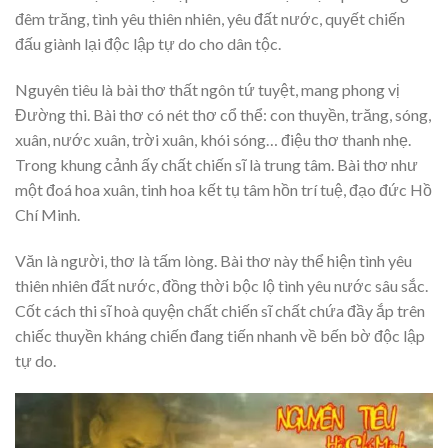
đêm trăng, tình yêu thiên nhiên, yêu đất nước, quyết chiến
đấu giành lại độc lập tự do cho dân tộc.
Nguyên tiêu là bài thơ thất ngôn tứ tuyệt, mang phong vị
Đường thi. Bài thơ có nét thơ cổ thể: con thuyền, trăng, sóng,
xuân, nước xuân, trời xuân, khói sóng… điệu thơ thanh nhẹ.
Trong khung cảnh ấy chất chiến sĩ là trung tâm. Bài thơ như
một đoá hoa xuân, tinh hoa kết tụ tâm hồn trí tuệ, đạo đức Hồ
Chí Minh.
Văn là người, thơ là tấm lòng. Bài thơ này thể hiện tình yêu
thiên nhiên đất nước, đồng thời bộc lộ tình yêu nước sâu sắc.
Cốt cách thi sĩ hoà quyện chất chiến sĩ chất chứa đầy ắp trên
chiếc thuyền kháng chiến đang tiến nhanh về bến bờ độc lập
tự do.