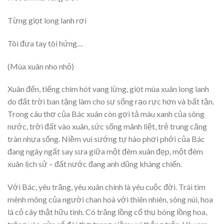
Từng giọt long lanh rơi
Tôi đưa tay tôi hứng…
(Mùa xuân nho nhỏ)
Xuân đến, tiếng chim hót vang lừng, giọt mùa xuân long lanh
do đất trời ban tặng làm cho sự sống rạo rực hơn và bất tận.
Trong câu thơ của Bác xuân còn gợi tả màu xanh của sông
nước, trời đất vào xuân, sức sống mãnh liệt, trẻ trung căng
tràn nhựa sống. Niềm vui sướng tự hào phơi phới của Bác
đang ngây ngất say sưa giữa một đêm xuân đẹp, một đêm
xuân lịch sử – đất nước đang anh dũng kháng chiến.
Với Bác, yêu trăng, yêu xuân chính là yêu cuộc đời. Trái tim
mênh mông của người chan hoà với thiên nhiên, sông núi, hoa
lá cỏ cây thật hữu tình. Có trăng lồng cổ thụ bóng lồng hoa,