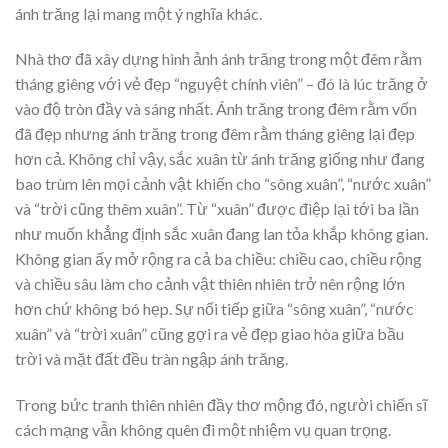
ánh trăng lại mang một ý nghĩa khác.
Nhà thơ đã xây dựng hình ảnh ánh trăng trong một đêm rằm
tháng giêng với vẻ đẹp “nguyệt chính viên” – đó là lúc trăng ở
vào độ tròn đầy và sáng nhất. Ánh trăng trong đêm rằm vốn
đã đẹp nhưng ánh trăng trong đêm rằm tháng giêng lại đẹp
hơn cả. Không chỉ vậy, sắc xuân từ ánh trăng giống như đang
bao trùm lên mọi cảnh vật khiến cho “sông xuân”, “nước xuân”
và “trời cũng thêm xuân”. Từ “xuân” được điệp lại tới ba lần
như muốn khẳng định sắc xuân đang lan tỏa khắp không gian.
Không gian ấy mở rộng ra cả ba chiều: chiều cao, chiều rộng
và chiều sâu làm cho cảnh vật thiên nhiên trở nên rộng lớn
hơn chứ không bó hẹp. Sự nối tiếp giữa “sông xuân”, “nước
xuân” và “trời xuân” cũng gợi ra vẻ đẹp giao hòa giữa bầu
trời và mặt đất đều tràn ngập ánh trăng.
Trong bức tranh thiên nhiên đầy thơ mộng đó, người chiến sĩ
cách mạng vẫn không quên đi một nhiệm vụ quan trọng.