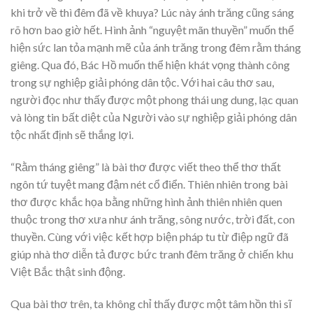
khi trở về thì đêm đã về khuya? Lúc này ánh trăng cũng sáng
rõ hơn bao giờ hết. Hình ảnh “nguyệt mãn thuyền” muốn thể
hiện sức lan tỏa mạnh mẽ của ánh trăng trong đêm rằm tháng
giêng. Qua đó, Bác Hồ muốn thể hiện khát vọng thành công
trong sự nghiệp giải phóng dân tộc. Với hai câu thơ sau,
người đọc như thấy được một phong thái ung dung, lạc quan
và lòng tin bất diệt của Người vào sự nghiệp giải phóng dân
tộc nhất định sẽ thắng lợi.
“Rằm tháng giêng” là bài thơ được viết theo thể thơ thất
ngôn tứ tuyệt mang đậm nét cổ điển. Thiên nhiên trong bài
thơ được khắc họa bằng những hình ảnh thiên nhiên quen
thuộc trong thơ xưa như ánh trăng, sông nước, trời đất, con
thuyền. Cùng với việc kết hợp biện pháp tu từ điệp ngữ đã
giúp nhà thơ diễn tả được bức tranh đêm trăng ở chiến khu
Việt Bắc thật sinh động.
Qua bài thơ trên, ta không chỉ thấy được một tâm hồn thi sĩ