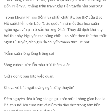
Bốn. Niềm vui thắng trận tràn ngập tiền tuyến hậu phương.
Trong không khí sôi động và phấn chấn ấy, bài thơ của Bác
Hồ xuất hiện trên báo “Cứu quốc” như một đóa hoa xuân
ngào ngạt và rực rỡ sắc hương. Xuân Thủy đã dịch khá hay
bài thơ này. Nguyên tác bằng chữ Hán, viết theo thể thơ thất
ngôn tứ tuyệt, dịch giả đã chuyển thành thơ lục bát:
“Rằm xuân lồng lộng trăng soi
Sông xuân nước lẫn màu trời thêm xuân
Giữa dòng bàn bạc việc quân,
Khuya về bát ngát trăng ngân đầy thuyền”
Đêm nguyên tiêu trăng sáng ngời trên một không gian bao la.
Bài thơ nói lên cảm xúc và niềm tin dào dạt trong tâm hồn
lãnh tụ đêm nguyên tiêu lịch sử.