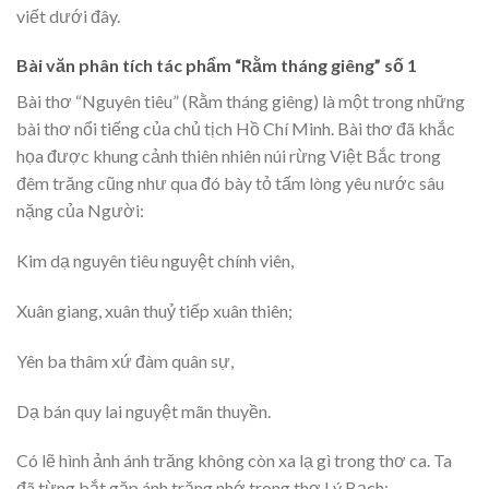
viết dưới đây.
Bài văn phân tích tác phẩm “Rằm tháng giêng” số 1
Bài thơ “Nguyên tiêu” (Rằm tháng giêng) là một trong những
bài thơ nổi tiếng của chủ tịch Hồ Chí Minh. Bài thơ đã khắc
họa được khung cảnh thiên nhiên núi rừng Việt Bắc trong
đêm trăng cũng như qua đó bày tỏ tấm lòng yêu nước sâu
nặng của Người:
Kim dạ nguyên tiêu nguyệt chính viên,
Xuân giang, xuân thuỷ tiếp xuân thiên;
Yên ba thâm xứ đàm quân sự,
Dạ bán quy lai nguyệt mãn thuyền.
Có lẽ hình ảnh ánh trăng không còn xa lạ gì trong thơ ca. Ta
đã từng bắt gặp ánh trăng nhớ trong thơ Lý Bạch: