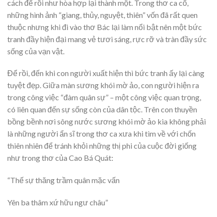
cách để rồi như hòa hợp lại thành một. Trong thơ ca cổ,
những hình ảnh “giang, thủy, nguyệt, thiên” vốn đã rất quen
thuộc nhưng khi đi vào thơ Bác lại làm nổi bật nên một bức
tranh đầy hiện đại mang vẻ tươi sáng, rực rỡ và tràn đầy sức
sống của vạn vật.
Để rồi, đến khi con người xuất hiện thì bức tranh ấy lại càng
tuyệt đẹp. Giữa màn sương khói mờ ảo, con người hiện ra
trong công việc “đàm quân sự” – một công việc quan trọng,
có liên quan đến sự sống còn của dân tộc. Trên con thuyền
bồng bềnh nơi sông nước sương khói mờ ảo kia không phải
là những người ẩn sĩ trong thơ ca xưa khi tìm về với chốn
thiên nhiên để tránh khỏi những thị phi của cuộc đời giống
như trong thơ của Cao Bá Quát:
“Thế sự thăng trầm quân mặc vấn
Yên ba thâm xứ hữu ngư châu”