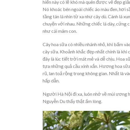
hiến này có lẽ khó mà quên được vẻ đẹp giản 
Nó khoác bên ngoài chiếc áo màu đen, hơi sầ
tầng tán lá nhìn từ xa như cây dù. Cành lá xum
chuyện với nhau. Những chiếc lá dày, cứng c
như cái mâm con.
Cây hoa sữa có nhiều nhánh nhỏ, khi bấm vào 
cây sữa. Khoảnh khắc đẹp nhất chính là khi
đây là lúc tiết trời mát mẻ và dễ chịu. Hoa
tựa những quả cầu xinh xắn. Hương hoa sữ
rũ, lan toả rộng trong không gian. Nhất là 
hấp dẫn.
Người Hà Nội đi xa, luôn nhớ về mùi ương 
Nguyễn Du thấy thật ấm lòng.