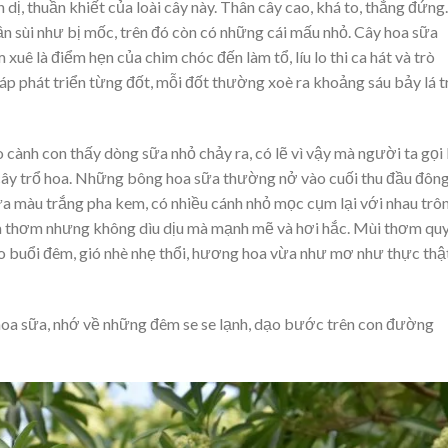
dị, thuần khiết của loài cây này. Thân cây cao, khá to, thẳng đứng.
n sùi như bị mốc, trên đó còn có những cái mấu nhỏ. Cây hoa sữa
 xuê là điểm hẹn của chim chóc đến làm tổ, líu lo thi ca hát và trò
áp phát triển từng đốt, mỗi đốt thường xoè ra khoảng sáu bảy lá t
cành con thấy dòng sữa nhỏ chảy ra, có lẽ vì vậy mà người ta gọi 
 cây trổ hoa. Những bông hoa sữa thường nở vào cuối thu đầu đông
 sữa màu trắng pha kem, có nhiều cánh nhỏ mọc cụm lại với nhau trô
a thơm nhưng không dìu dịu mà mạnh mẽ và hơi hắc. Mùi thơm qu
vào buổi đêm, gió nhè nhẹ thổi, hương hoa vừa như mơ như thực thậ
hoa sữa, nhớ về những đêm se se lạnh, dạo bước trên con đường