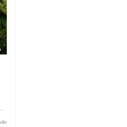
u…
 văn