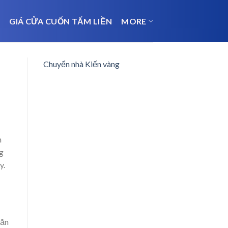
N
GIÁ CỬA CUỐN TẤM LIỀN
MORE
Chuyển nhà Kiến vàng
m
ng
y.
văn