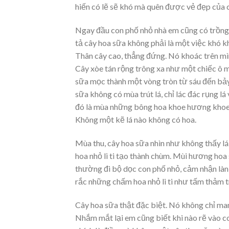
hiến có lẽ sẽ khó mà quên được vẻ đẹp của 
Ngay đầu con phố nhỏ nhà em cũng có trồng 
tả cây hoa sữa không phải là một việc khó kh
Thân cây cao, thẳng đứng. Nó khoác trên mì
Cây xòe tán rộng trông xa như một chiếc ô mà
sữa mọc thành một vòng tròn từ sáu đến bảy
sữa không có mùa trút lá, chỉ lác đác rụng l
đó là mùa những bông hoa khoe hương khoe 
Không một kẽ lá nào không có hoa.
Mùa thu, cây hoa sữa nhìn như không thấy l
hoa nhỏ li ti tạo thành chùm. Mùi hương ho
thường đi bộ dọc con phố nhỏ, cảm nhận làn
rắc những chấm hoa nhỏ li ti như tấm thảm 
Cây hoa sữa thật đặc biệt. Nó không chỉ m
Nhắm mắt lại em cũng biết khi nào rẽ vào c