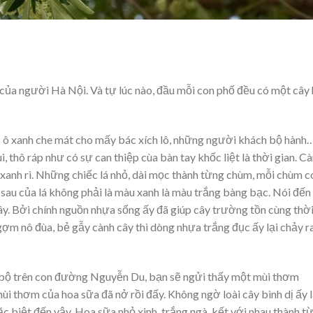
ủa người Hà Nội. Và tự lúc nào, đầu mỗi con phố đều có một cây
 ô xanh che mát cho mấy bác xích lô, những người khách bộ hành
 thô ráp như có sự can thiệp cùa bàn tay khốc liệt là thời gian. C
xanh rì. Những chiếc lá nhỏ, dài mọc thành từng chùm, mỗi chùm c
t sau của lá không phải là màu xanh là màu trắng bàng bạc. Nói đến
a cây. Bởi chính nguồn nhựa sống ấy đã giúp cây trường tồn cùng thờ
 ngợm nô đùa, bẻ gẫy cành cây thì dòng nhựa trắng đục ấy lại chảy r
 bộ trên con đường Nguyễn Du, bạn sẽ ngửi thấy một mùi thơm
ùi thơm của hoa sữa đã nở rồi đấy. Không ngờ loài cây bình dị ấy l
 biệt đến vậy. Hoa sữa nhỏ xinh, trắng ngà, kết với nhau thành t