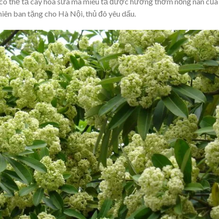
o có thể tả cây hoa sữa mà miêu tả được hương thơm nồng nàn của
hiên ban tặng cho Hà Nội, thủ đô yêu dấu.