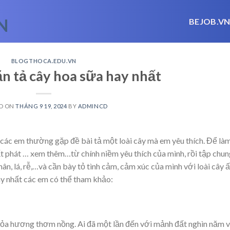
BEJOB.V
BLOGTHOCA.EDU.VN
ăn tả cây hoa sữa hay nhất
D ON
THÁNG 9 19, 2024
BY
ADMINCD
các em thường gặp đề bài tả một loài cây mà em yêu thích. Để là
ất phát
… xem thêm…
từ chính niềm yêu thích của mình, rồi tập chu
n, lá, rễ,…và cần bày tỏ tình cảm, cảm xúc của mình với loài cây ấ
ay nhất các em có thể tham khảo:
 tỏa hương thơm nồng. Ai đã một lần đến với mảnh đất nghìn năm 