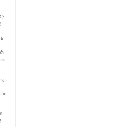
Để
i.
oa
a
bởi
ra.
ng
 lắc
i.
ó