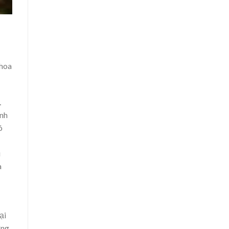
 hoa
…
ành
ó
i
a
ại
ừng