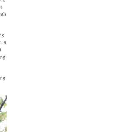
ừa
mũi
òng
 lạ
.
ong
ong