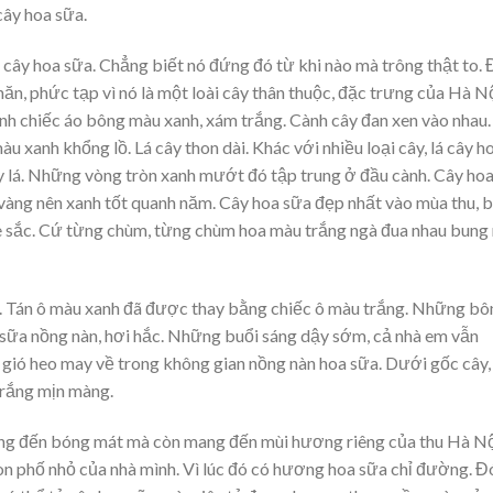
cây hoa sữa.
cây hoa sữa. Chẳng biết nó đứng đó từ khi nào mà trông thật to. 
ăn, phức tạp vì nó là một loài cây thân thuộc, đặc trưng của Hà Nộ
nh chiếc áo bông màu xanh, xám trắng. Cành cây đan xen vào nhau.
u xanh khổng lồ. Lá cây thon dài. Khác với nhiều loại cây, lá cây h
 lá. Những vòng tròn xanh mướt đó tập trung ở đầu cành. Cây ho
á vàng nên xanh tốt quanh năm. Cây hoa sữa đẹp nhất vào mùa thu, 
sắc. Cứ từng chùm, từng chùm hoa màu trắng ngà đua nhau bung 
á. Tán ô màu xanh đã được thay bằng chiếc ô màu trắng. Những bô
a sữa nồng nàn, hơi hắc. Những buổi sáng dậy sớm, cả nhà em vẫn
 gió heo may về trong không gian nồng nàn hoa sữa. Dưới gốc cây,
trắng mịn màng.
ang đến bóng mát mà còn mang đến mùi hương riêng của thu Hà Nộ
on phố nhỏ của nhà mình. Vì lúc đó có hương hoa sữa chỉ đường. Đ