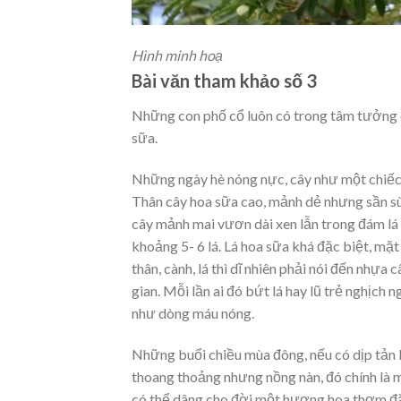
Hình minh hoạ
Bài văn tham khảo số 3
Những con phố cổ luôn có trong tâm tưởng c
sữa.
Những ngày hè nóng nực, cây như một chiếc
Thân cây hoa sữa cao, mảnh dẻ nhưng sần sùi,
cây mảnh mai vươn dài xen lẫn trong đám lá 
khoảng 5- 6 lá. Lá hoa sữa khá đặc biệt, mặ
thân, cành, lá thì dĩ nhiên phải nói đến nhự
gian. Mỗi lần ai đó bứt lá hay lũ trẻ nghịch
như dòng máu nóng.
Những buổi chiều mùa đông, nếu có dịp tản
thoang thoảng nhưng nồng nàn, đó chính là m
có thể dâng cho đời một hương hoa thơm đặc