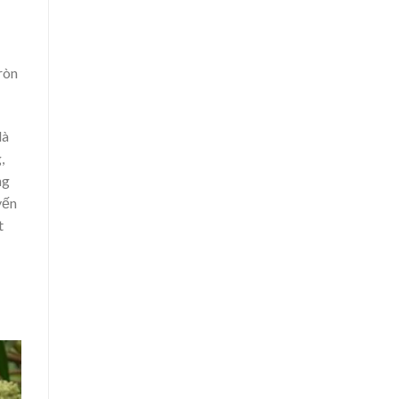
ròn
là
,
ng
yến
t