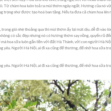
ôi. Từ chùm hoa luôn toả ra mùi thơm ngây ngất. Hương của nó v
sang trọng như được tạo hoá ban tặng. Nếu ta đưa cả chùm hoa lên 
rong gió nhẹ thoảng qua thì mùi thơm ấy lại mát dịu, dễ đi vào l
không có sắc đẹp nhưng nó có hương thơm say nồng, quyến rũ đến
hế mà hoa sữa luôn gắn liền với đất Hà Thành, với con người Hà Nội
g yêu. Người Hà Nội, ai đi xa cũng để thương, để nhớ hoa sữa tr
g yêu. Người Hà Nội, ai đi xa cũng để thương, để nhớ hoa sữa tr