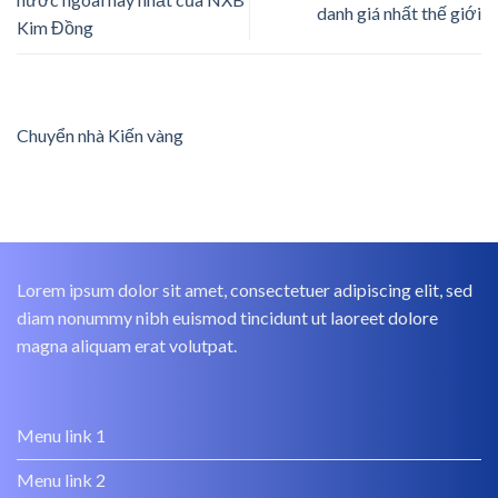
danh giá nhất thế giới
Kim Đồng
Chuyển nhà Kiến vàng
Lorem ipsum dolor sit amet, consectetuer adipiscing elit, sed
diam nonummy nibh euismod tincidunt ut laoreet dolore
magna aliquam erat volutpat.
Menu link 1
Menu link 2