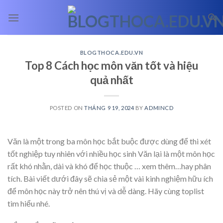
Skip
to
content
BLOGTHOCA.EDU.VN
Top 8 Cách học môn văn tốt và hiệu
quả nhất
POSTED ON
THÁNG 9 19, 2024
BY
ADMINCD
Văn là một trong ba môn học bắt buộc được dùng để thi xét
tốt nghiệp tuy nhiên với nhiều học sinh Văn lại là một môn học
rất khó nhằn, dài và khó để học thuộc
… xem thêm…
hay phân
tích. Bài viết dưới đây sẽ chia sẻ một vài kinh nghiệm hữu ích
để môn học này trở nên thú vị và dễ dàng. Hãy cùng toplist
tìm hiểu nhé.