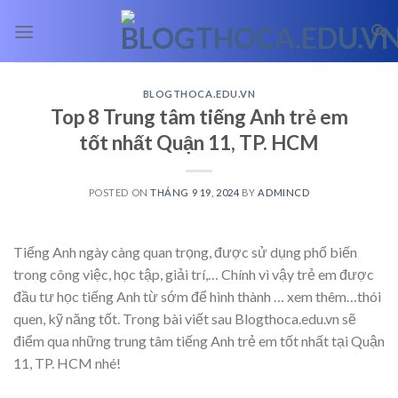
Skip
to
content
BLOGTHOCA.EDU.VN
Top 8 Trung tâm tiếng Anh trẻ em
tốt nhất Quận 11, TP. HCM
POSTED ON
THÁNG 9 19, 2024
BY
ADMINCD
Tiếng Anh ngày càng quan trọng, được sử dụng phổ biến
trong công việc, học tập, giải trí,… Chính vì vậy trẻ em được
đầu tư học tiếng Anh từ sớm để hình thành
… xem thêm…
thói
quen, kỹ năng tốt. Trong bài viết sau Blogthoca.edu.vn sẽ
điểm qua những trung tâm tiếng Anh trẻ em tốt nhất tại Quận
11, TP. HCM nhé!