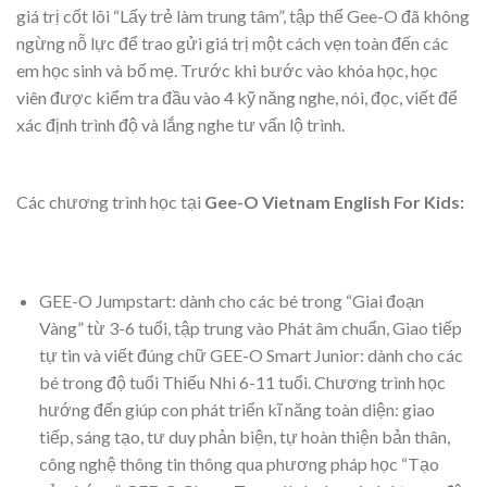
giá trị cốt lõi “Lấy trẻ làm trung tâm”, tập thể Gee-O đã không
ngừng nỗ lực để trao gửi giá trị một cách vẹn toàn đến các
em học sinh và bố mẹ. Trước khi bước vào khóa học, học
viên được kiểm tra đầu vào 4 kỹ năng nghe, nói, đọc, viết để
xác định trình độ và lắng nghe tư vấn lộ trình.
Các chương trình học tại
Gee-O Vietnam English For Kids:
GEE-O Jumpstart: dành cho các bé trong “Giai đoạn
Vàng” từ 3-6 tuổi, tập trung vào Phát âm chuẩn, Giao tiếp
tự tin và viết đúng chữ GEE-O Smart Junior: dành cho các
bé trong độ tuổi Thiếu Nhi 6-11 tuổi. Chương trình học
hướng đến giúp con phát triển kĩ năng toàn diện: giao
tiếp, sáng tạo, tư duy phản biện, tự hoàn thiện bản thân,
công nghệ thông tin thông qua phương pháp học “Tạo