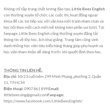
Không chỉ tập trung chất lượng đào tạo,
Little Bees English
còn thường xuyên tổ chức các cuộc thi, hoạt động ngoại
khóa để các bé tiếp xúc với văn hóa mới tránh nhàm chán và
học hỏi theo một cách mới mẻ không kém phần vui tươi. Tại
fanpage, Little Bees English cũng thường xuyên đăng tải
thông tin về lớp học, lịch khai giảng. Trung tâm cũng vinh
danh những học viên tiêu biểu hàng tháng giúp phụ huynh và
học viên tham khảo dễ dàng trước khi quyết định theo học.
THÔNG TIN LIÊN HỆ:
Địa chỉ:
10/23 cuối hẻm 299 Minh Phụng, phường 2, Quận
11, TP.HCM
Điện thoại:
0907 861 899
Email:
littlebees.eng@gmail.com
Fanpage:
https://www.facebook.com/LittleBeesEnglish/