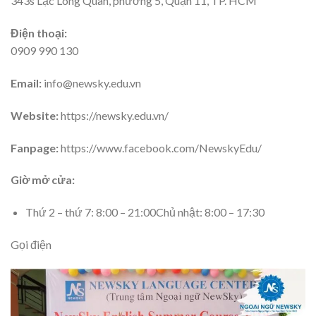
343s Lạc Long Quân, phường 5, Quận 11, TP. HCM
Điện thoại:
0909 990 130
Email:
info@newsky.edu.vn
Website:
https://newsky.edu.vn/
Fanpage:
https://www.facebook.com/NewskyEdu/
Giờ mở cửa:
Thứ 2 – thứ 7: 8:00 – 21:00Chủ nhật: 8:00 – 17:30
Gọi điện