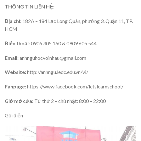
THÔNG TIN LIÊN HỆ:
Địa chỉ:
182A – 184 Lạc Long Quân, phường 3, Quận 11, TP.
HCM
Điện thoại:
0906 305 160 & 0909 605 544
Email:
anhnguhocvoinhau@gmail.com
Website:
http://anhngu.ledc.edu.vn/vi/
Fanpage:
https://www.facebook.com/letslearnschool/
Giờ mở cửa:
Từ thứ 2 – chủ nhật: 8:00 – 22:00
Gọi điện