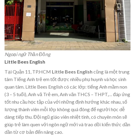
Ngoại ngữ Thần Đồng
Little Bees English
Tại Quận 11, TP.HCM
Little Bees English
cũng là một trung
tâm Tiếng Anh trẻ em tốt được nhiều phụ huynh và học sinh
quan tâm. Little Bees English có các lớp: tiếng Anh mầm non
(3 – 5 tuổi), Anh vă Trẻ em, Anh văn THCS – THPT,… đáp ứng
tốt nhu cầu học tập của với những định hướng khác nhau, số
lượng thành viên mỗi lớp không quá đông để người học dễ
dàng tiếp thu. Đội ngũ giáo viên nhiệt tình, có chuyên môn sẽ
giúp trẻ làm quen với ngôn ngữ mới và trao dồi kiến thức dần
dần từ cơ bản đến nâng cao.