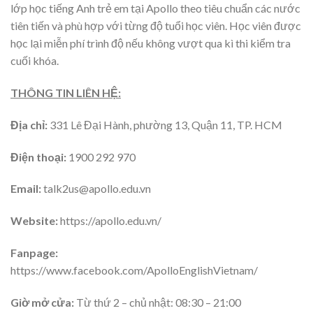
lớp học tiếng Anh trẻ em tại Apollo theo tiêu chuẩn các nước
tiên tiến và phù hợp với từng độ tuổi học viên. Học viên được
học lại miễn phí trình độ nếu không vượt qua kì thi kiểm tra
cuối khóa.
THÔNG TIN LIÊN HỆ:
Địa chỉ:
331 Lê Đại Hành, phường 13, Quận 11, TP. HCM
Điện thoại:
1900 292 970
Email:
talk2us@apollo.edu.vn
Website:
https://apollo.edu.vn/
Fanpage:
https://www.facebook.com/ApolloEnglishVietnam/
Giờ mở cửa:
Từ thứ 2 – chủ nhật: 08:30 – 21:00