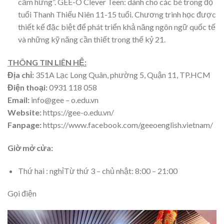
cảm hứng”. GEE-O Clever Teen: dành cho các bé trong độ
tuổi Thanh Thiếu Niên 11-15 tuổi. Chương trình học được
thiết kế đặc biệt để phát triển khả năng ngôn ngữ quốc tế
và những kỹ năng cần thiết trong thế kỷ 21.
THÔNG TIN LIÊN HỆ:
Địa chỉ:
351A Lạc Long Quân, phường 5, Quận 11, TP.HCM
Điện thoại:
0931 118 058
Email:
info@gee – o.edu.vn
Website:
https://gee-o.edu.vn/
Fanpage:
https://www.facebook.com/geeoenglish.vietnam/
Giờ mở cửa:
Thứ hai : nghỉTừ thứ 3 – chủ nhật: 8:00 – 21:00
Gọi điện