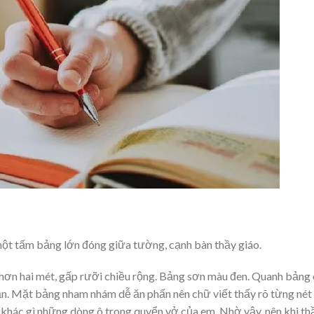
 một tấm bảng lớn đóng giữa tường, cạnh bàn thầy giáo.
hơn hai mét, gấp rưỡi chiều rộng. Bảng sơn màu đen. Quanh bảng
ắn. Mặt bảng nham nhám dễ ăn phấn nên chữ viết thấy rõ từng nét
hác gì những dòng ô trong quyển vở của em. Nhờ vậy, nên khi th