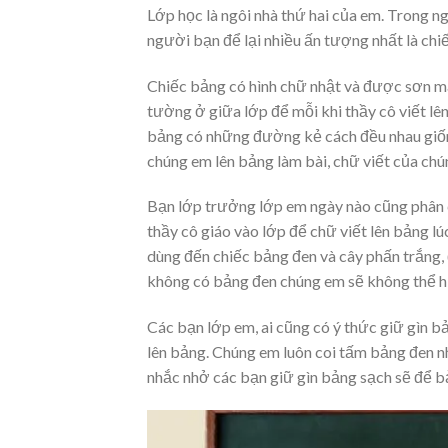
Lớp học là ngôi nhà thứ hai của em. Trong ng
người bạn để lại nhiều ấn tượng nhất là chi
Chiếc bảng có hình chữ nhật và được sơn mà
tường ở giữa lớp để mỗi khi thầy cô viết lên
bảng có những đường kẻ cách đều nhau giốn
chúng em lên bảng làm bài, chữ viết của chú
Bạn lớp trưởng lớp em ngày nào cũng phân cô
thầy cô giáo vào lớp để chữ viết lên bảng lú
dùng đến chiếc bảng đen và cây phấn trắng,
không có bảng đen chúng em sẽ không thể h
Các bạn lớp em, ai cũng có ý thức giữ gìn b
lên bảng. Chúng em luôn coi tấm bảng đen nh
nhắc nhở các bạn giữ gìn bảng sạch sẽ để bả