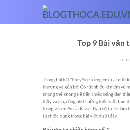
Skip
to
content
Top 9 Bài văn 
POSTE
Trong bài hát “Em yêu trường em” rất nổi ti
thương và gắn bó. Có rất nhiều kỉ niệm về 
không thể không kể đến chiếc bảng đen thầm
thầy và trò, cũng như chứng kiến biết bao t
trong văn miêu tả đồ vật. Bạn có tự tin làm
tả chiếc bảng trong bài viết dưới đây.
Bài văn tả chiếc bảng số 1