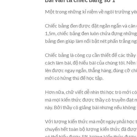
Một trong những kỉ niệm về ngôi trường yê
Chiếc bảng đen được đặt ngăn ngắn và cân đ
1,5m, chiếc bảng đen luôn chứa đựng những 
bảng đen giúp làm nổi bật nét phấn trắng n
Chiếc bảng là công cụ cần thiết để các thầy 
cách làm bài, độ hiểu bài của chúng tôi. Nề
lên được ngay ngắn, thẳng hàng, đúng cỡ chữ
mới có hứng thú để học tập.
Hơn nữa, chữ viết dễ nhìn thì học trò mới c
mà mọi kiến thức được thầy cô truyền đạt mớ
này. Bởi thầy cô giảng bài nhưng nếu không 
Với lượng kiến thức mà một ngày phải học th
chuyển hết toàn bộ lượng kiến thức đã được
có thể hiểu được 5% lượng kiến thức được tr