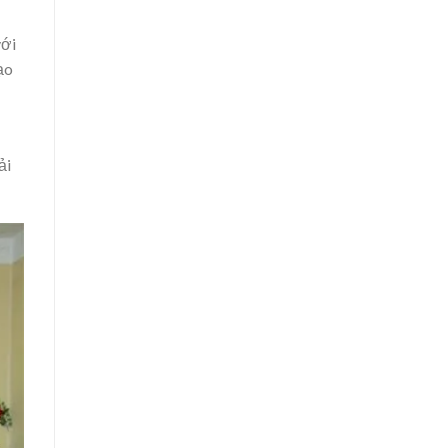
với
ạo
ải