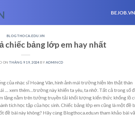
BEJOB.V
BLOGTHOCA.EDU.VN
tả chiếc bảng lớp em hay nhất
D ON
THÁNG 9 19, 2024
BY
ADMINCD
ếng của nhạc sĩ Hoàng Vân, hình ảnh mái trường hiện lên thật thân
mái
… xem thêm…
trường này khiến ta yêu, ta nhớ. Tất cả trong số 
 lặng nằm trên tường truyền tải khối lượng kiến thức khổng lồ 
hành tích học tập của học sinh. Chiếc bảng lớp em cũng là một đề b
 tốt đề bài này không? Hãy cùng Blogthoca.edu.vn tham khảo bài v