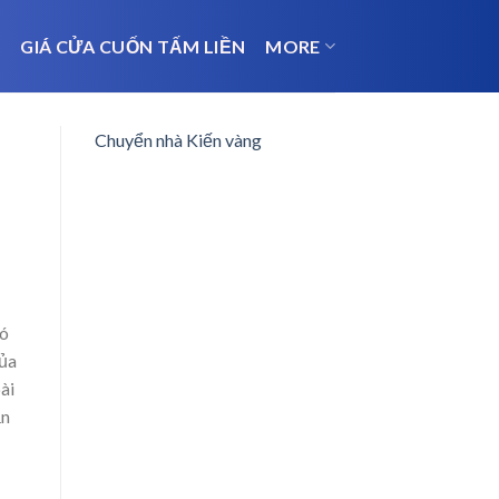
N
GIÁ CỬA CUỐN TẤM LIỀN
MORE
Chuyển nhà Kiến vàng
đó
của
ài
ăn