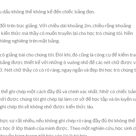
u dấu không thể không kể đến chiếc bảng đen.
ối trên bục giảng. Với chiều dài khoảng 2m, chiều rộng khoảng
kiến thức mà thầy cô muốn truyền lại cho học trò chúng tôi. Nền
ghiêng nghiêng trên mặt bảng.
cô giảng bài cho chúng tôi. Đôi khi, đó cũng là công cụ để kiểm tra
n bảng được thiết kế với những ô vuông nhỏ để các nét chữ được v
. Nét chữ thầy cô có rõ ràng, ngay ngắn và đẹp thì học trò chúng t
ó thể ghi chép một cách đầy đủ và chính xác nhất. Nhờ có chiếc bả
i được chúng tôi ghi chép lại làm cơ sở để học tập và ôn luyện s
ghi chép thì sẽ không nhớ được kiến thức lâu.
ực sự rất nhiều, nếu không ghi chép rõ ràng đầy đủ thì không thể
 học ở lớp thành của mình được. Theo một nghiên cứu, học sinh c
uyền tụng trong giờ học còn lại là tự học.