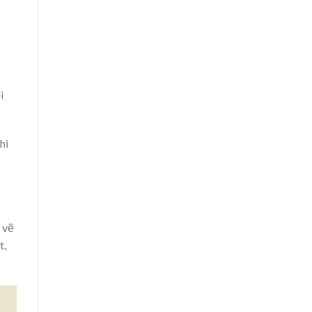
i
hi
 vẽ
t,