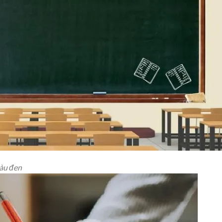
àu đen