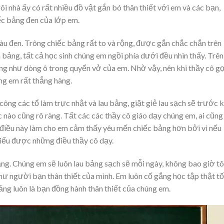
ôi nhà ấy có rất nhiều đồ vật gắn bó thân thiết với em và các bạn,
ếc bảng đen của lớp em.
u đen. Trông chiếc bảng rất to và rộng, được gắn chắc chắn trên
 bảng, tất cả học sinh chúng em ngồi phía dưới đều nhìn thấy. Trên
g như dòng ô trong quyển vở của em. Nhờ vậy, nên khi thầy cô gọ
ng em rất thẳng hàng.
ng các tổ làm trực nhật và lau bảng, giặt giẻ lau sạch sẽ trước k
c nào cũng rõ ràng. Tất các các thầy cô giáo dạy chúng em, ai cũng
 điều này làm cho em cảm thấy yêu mến chiếc bảng hơn bởi vì nếu
iểu được những điều thầy cô dạy.
ảng. Chúng em sẽ luôn lau bảng sạch sẽ mỗi ngày, không bao giờ tô
ư người bạn thân thiết của mình. Em luôn cố gắng học tập thật tố
ng luôn là bạn đồng hành thân thiết của chúng em.