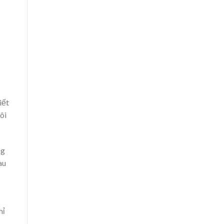
iết
ôi
ng
au
hỉ