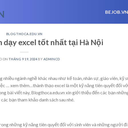
BEJOB.V
BLOGTHOCA.EDU.VN
 dạy excel tốt nhất tại Hà Nội
D ON
THÁNG 9 19, 2024
BY
ADMINCD
 nhiều ngành nghề khác nhau như kế toán, nhân sự, giáo viên, kỹ 
việc
… xem thêm…
thành thạo excel là một kỹ năng tiên quyết đối vớ
rong bài viết này, Blogthoca.edu.vn xin giới thiệu đến các bạn nhữn
i các bạn tham khảo danh sách sau nhé.
trong những kỹ năng tiên quyết đối với sinh viên và những người đi