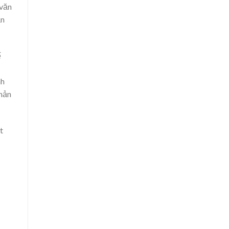
 văn
ăn
ế
nh
phản
t