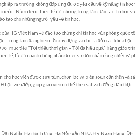
t nghiệp ra trường không đáp ứng được yêu cầu về kỹ năng tin học
i nước. Nắm được thực tế đó, những trung tâm đào tạo tin học v
o tạo cho những người yếu về tin học.
c của IIG Việt Nam về đào tạo chứng chỉ tin học văn phòng quốc t
c. Trung tâm đã nghiên cứu xây dựng và cho ra đời các khóa học
với mục tiêu “Tối thiểu thời gian – Tối đa hiệu quả” bằng giáo trì
hực tế, từ đó nhanh chóng nhận được sự đón nhận nồng nhiệt và 
on
cho học viên được sưu tầm, chọn lọc và biên soạn cẩn thận và sá
08 học viên/lớp, giúp giáo viên có thể theo sát và hướng dẫn thực
̂̀n Đại Nghĩa, Hai Bà Trưng, Hà Nội (gần NEU, HV Ngân Hàng, ĐH