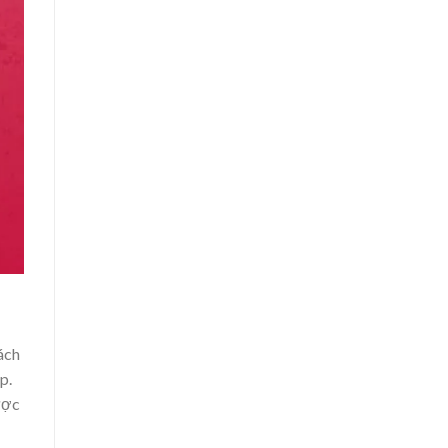
ách
p.
ược