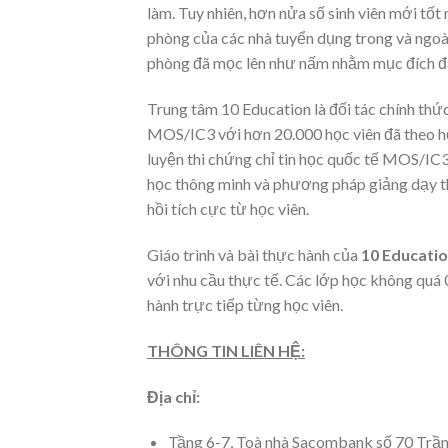
làm. Tuy nhiên, hơn nửa số sinh viên mới tố
phòng của các nhà tuyển dụng trong và ngoà
phòng đã mọc lên như nấm nhằm mục đích đà
Trung tâm 10 Education là đối tác chính thứ
MOS/IC3 với hơn 20.000 học viên đã theo họ
luyện thi chứng chỉ tin học quốc tế MOS/IC3 
học thông minh và phương pháp giảng dạy t
hồi tích cực từ học viên.
Giáo trình và bài thực hành của
10 Educati
với nhu cầu thực tế. Các lớp học không quá 
hành trực tiếp từng học viên.
THÔNG TIN LIÊN HỆ:
Địa chỉ:
Tầng 6-7, Toà nhà Sacombank số 70 Tra