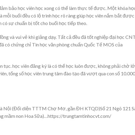
 đảm bảo học viên học xong có thể làm thực tế được. Một khóa họ
à mỗi buổi đều có lộ trình học rõ ràng giúp học viên nắm bắt được
 có sự chuẩn bị tốt cho buổi học tiếp theo.
 đồng và vui vẻ khi giảng dạy. Tất cả đều đã tốt nghiệp đại học C
đã có chứng chỉ Tin học văn phòng chuẩn Quốc Tế MOS của
ên tục. học viên đăng ký là có thể học luôn được, không phải chờ lớ
ên, tổng số học viên trung tâm đào tạo đã vượt qua con số 10.000
, Hà Nội (Đối diện TTTM Chợ Mơ, gần ĐH KTQD)Số 21 Ngõ 121 S
ờng mầm non Hoa Sữa)…https://trungtamtinhocvt.com/