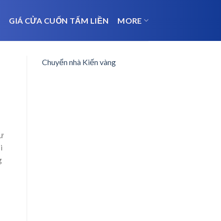
N
GIÁ CỬA CUỐN TẤM LIỀN
MORE
Chuyển nhà Kiến vàng
sư
i
g