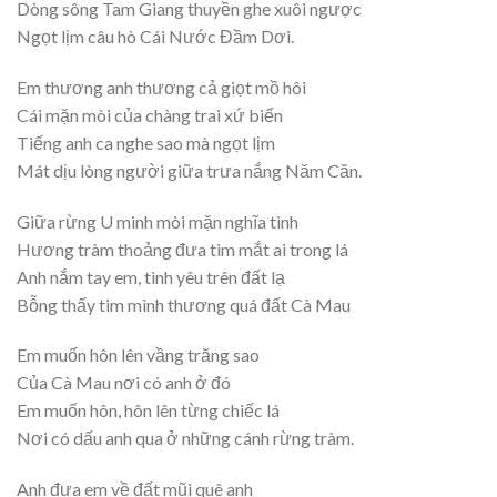
Dòng sông Tam Giang thuyền ghe xuôi ngược
Ngọt lịm câu hò Cái Nước Đầm Dơi.
Em thương anh thương cả giọt mồ hôi
Cái mặn mòi của chàng trai xứ biển
Tiếng anh ca nghe sao mà ngọt lịm
Mát dịu lòng người giữa trưa nắng Năm Căn.
Giữa rừng U minh mòi mặn nghĩa tình
Hương tràm thoảng đưa tìm mắt ai trong lá
Anh nắm tay em, tình yêu trên đất lạ
Bỗng thấy tim mình thương quá đất Cà Mau
Em muốn hôn lên vầng trăng sao
Của Cà Mau nơi có anh ở đó
Em muốn hôn, hôn lên từng chiếc lá
Nơi có dấu anh qua ở những cánh rừng tràm.
Anh đưa em về đất mũi quê anh