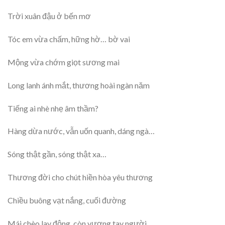
Trời xuân đậu ở bến mơ
Tóc em vừa chấm, hững hờ… bờ vai
Mộng vừa chớm giọt sương mai
Long lanh ánh mắt, thương hoài ngàn năm
Tiếng ai nhè nhẹ âm thầm?
Hàng dừa nước, vẫn uốn quanh, dáng ngà…
Sóng thật gần, sóng thật xa…
Thương đời cho chút hiền hòa yêu thương
Chiều buông vạt nắng, cuối đường
Mái chèo lay động, còn vương tay người