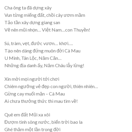
Cha ông ta đã dựng xây
Vun từng miếng đất, chồi cây ươm mầm
Tảo tần xây dựng giang san
Vẽ nên mũi nhọn… Việt Nam…con Thuyền!
Sú, tràm, vẹt, đước vươn… khơi….
Tạo nên dáng đứng muôn đời Cà Mau
U Minh, Tân Lộc, Năm Căn…
Những địa danh ấy, Năm Châu lẫy lừng!
Xin mời mọi người tới chơi
Chiêm ngưỡng vẻ đẹp con người, thiên nhiên…
Gừng cay muối mặn – Cà Mau
Ai chưa thưởng thức thì mau tìm về!
Quê em đất Mũi xa xôi
Đượm tình sông nước, biển trời bao la
Ghé thăm một lần trong đời