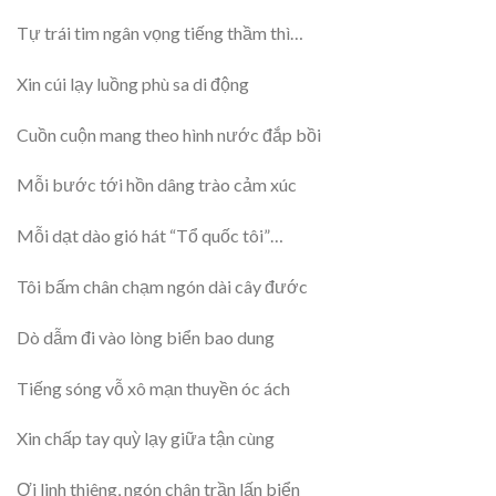
Tự trái tim ngân vọng tiếng thầm thì…
Xin cúi lạy luồng phù sa di động
Cuồn cuộn mang theo hình nước đắp bồi
Mỗi bước tới hồn dâng trào cảm xúc
Mỗi dạt dào gió hát “Tổ quốc tôi”…
Tôi bấm chân chạm ngón dài cây đước
Dò dẫm đi vào lòng biển bao dung
Tiếng sóng vỗ xô mạn thuyền óc ách
Xin chấp tay quỳ lạy giữa tận cùng
Ơi linh thiêng, ngón chân trần lấn biển