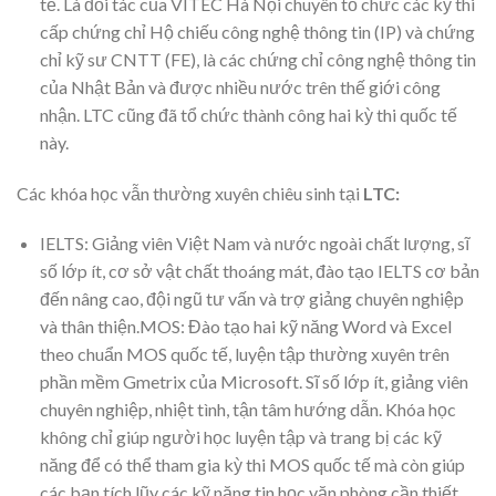
tế. Là đối tác của VITEC Hà Nội chuyên tổ chức các kỳ thi
cấp chứng chỉ Hộ chiếu công nghệ thông tin (IP) và chứng
chỉ kỹ sư CNTT (FE), là các chứng chỉ công nghệ thông tin
của Nhật Bản và được nhiều nước trên thế giới công
nhận. LTC cũng đã tổ chức thành công hai kỳ thi quốc tế
này.
Các khóa học vẫn thường xuyên chiêu sinh tại
LTC:
IELTS: Giảng viên Việt Nam và nước ngoài chất lượng, sĩ
số lớp ít, cơ sở vật chất thoáng mát, đào tạo IELTS cơ bản
đến nâng cao, đội ngũ tư vấn và trợ giảng chuyên nghiệp
và thân thiện.MOS: Đào tạo hai kỹ năng Word và Excel
theo chuẩn MOS quốc tế, luyện tập thường xuyên trên
phần mềm Gmetrix của Microsoft. Sĩ số lớp ít, giảng viên
chuyên nghiệp, nhiệt tình, tận tâm hướng dẫn. Khóa học
không chỉ giúp người học luyện tập và trang bị các kỹ
năng để có thể tham gia kỳ thi MOS quốc tế mà còn giúp
các bạn tích lũy các kỹ năng tin học văn phòng cần thiết