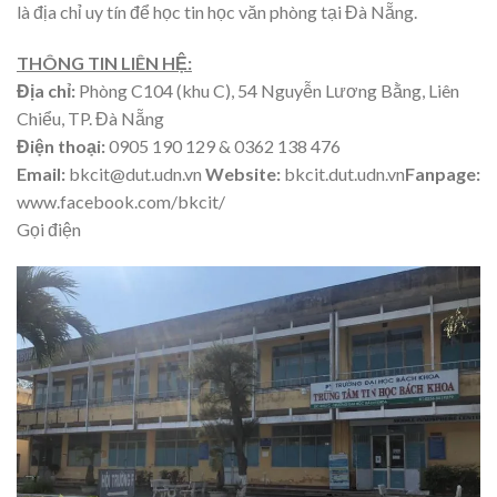
là địa chỉ uy tín để học tin học văn phòng tại Đà Nẵng.
THÔNG TIN LIÊN HỆ:
Địa chỉ:
Phòng C104 (khu C), 54 Nguyễn Lương Bằng, Liên
Chiểu, TP. Đà Nẵng
Điện thoại:
0905 190 129 & 0362 138 476
Email:
bkcit@dut.udn.vn
Website:
bkcit.dut.udn.vn
Fanpage:
www.facebook.com/bkcit/
Gọi điện