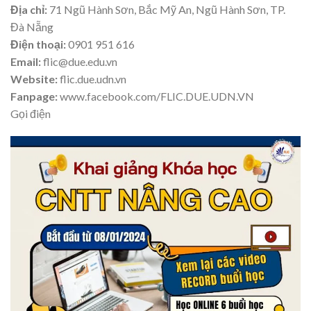
Địa chỉ:
71 Ngũ Hành Sơn, Bắc Mỹ An, Ngũ Hành Sơn, TP.
Đà Nẵng
Điện thoại:
0901 951 616
Email:
flic@due.edu.vn
Website:
flic.due.udn.vn
Fanpage:
www.facebook.com/FLIC.DUE.UDN.VN
Gọi điện