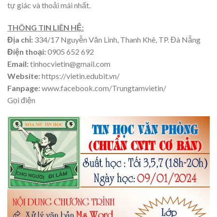
tự giác và thoải mái nhất.
THÔNG TIN LIÊN HỆ:
Địa chỉ:
334/17 Nguyễn Văn Linh, Thanh Khê, TP. Đà Nẵng
Điện thoại:
0905 652 692
Email:
tinhocvietin@gmail.com
Website:
https://vietin.edubit.vn/
Fanpage:
www.facebook.com/Trungtamvietin/
Gọi điện