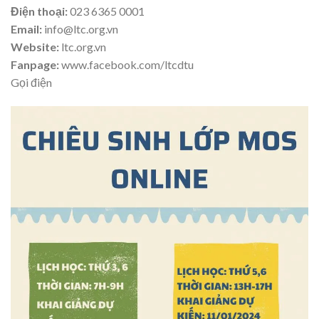
Điện thoại:
023 6365 0001
Email:
info@ltc.org.vn
Website:
ltc.org.vn
Fanpage:
www.facebook.com/ltcdtu
Gọi điện