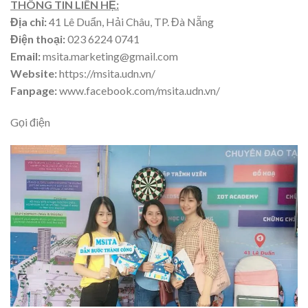
THÔNG TIN LIÊN HỆ:
Địa chỉ:
41 Lê Duẩn, Hải Châu, TP. Đà Nẵng
Điện thoại:
023 6224 0741
Email:
msita.marketing@gmail.com
Website:
https://msita.udn.vn/
Fanpage:
www.facebook.com/msita.udn.vn/
Gọi điện