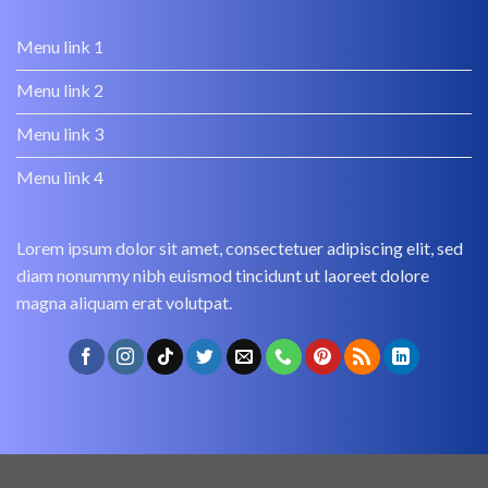
Menu link 1
Menu link 2
Menu link 3
Menu link 4
Lorem ipsum dolor sit amet, consectetuer adipiscing elit, sed
diam nonummy nibh euismod tincidunt ut laoreet dolore
magna aliquam erat volutpat.