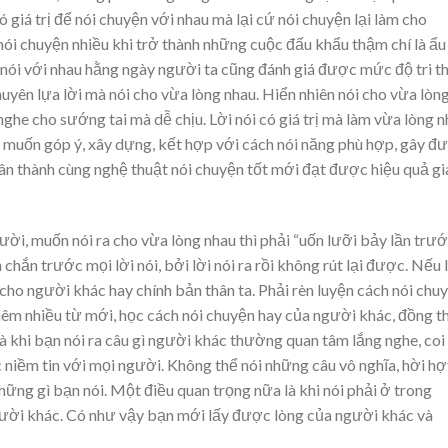
giá trị để nói chuyện với nhau mà lại cứ nói chuyện lại làm cho
ói chuyện nhiều khi trở thành những cuộc đấu khẩu thậm chí là ẩu
n nói với nhau hằng ngày người ta cũng đánh giá được mức độ tri t
uyên lựa lời mà nói cho vừa lòng nhau. Hiển nhiên nói cho vừa lòn
 nghe cho sướng tai mà dễ chịu. Lời nói có giá trị mà làm vừa lòng 
g muốn góp ý, xây dựng, kết hợp với cách nói năng phù hợp, gây đ
chân thành cùng nghệ thuật nói chuyện tốt mới đạt được hiệu quả g
ời, muốn nói ra cho vừa lòng nhau thì phải “uốn lưỡi bảy lần trư
 chắn trước mọi lời nói, bởi lời nói ra rồi không rút lại được. Nếu 
cho người khác hay chính bản thân ta. Phải rèn luyện cách nói chuy
hêm nhiều từ mới, học cách nói chuyện hay của người khác, đồng t
 là khi bạn nói ra câu gì người khác thường quan tâm lắng nghe, coi
niềm tin với mọi người. Không thể nói những câu vô nghĩa, hời hợ
ững gì bạn nói. Một điều quan trọng nữa là khi nói phải ở trong
người khác. Có như vậy bạn mới lấy được lòng của người khác và