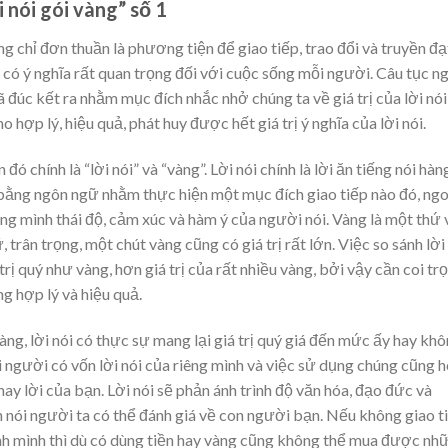
i nói gói vàng” số 1
ng chỉ đơn thuần là phương tiện để giao tiếp, trao đổi và truyền đạ
òn có ý nghĩa rất quan trọng đối với cuộc sống mỗi người. Câu tục n
ã đúc kết ra nhằm mục đích nhắc nhở chúng ta về giá trị của lời nói
ho hợp lý, hiệu quả, phát huy được hết giá trị ý nghĩa của lời nói.
ó chính là “lời nói” và “vàng”. Lời nói chính là lời ăn tiếng nói hàn
 bằng ngôn ngữ nhằm thực hiện một mục đích giao tiếp nào đó, ngo
ong mình thái độ, cảm xúc và hàm ý của người nói. Vàng là một thứ 
 trân trọng, một chút vàng cũng có giá trị rất lớn. Việc so sánh lời
rị quý như vàng, hơn giá trị của rất nhiều vàng, bởi vậy cần coi tr
ng hợp lý và hiệu quả.
 vàng, lời nói có thực sự mang lại giá trị quý giá đến mức ấy hay kh
i người có vốn lời nói của riêng mình và việc sử dụng chúng cũng 
hay lời của bạn. Lời nói sẽ phản ánh trình độ văn hóa, đạo đức và
nói người ta có thể đánh giá về con người bạn. Nếu không giao ti
nh mình thì dù có dùng tiền hay vàng cũng không thể mua được nh