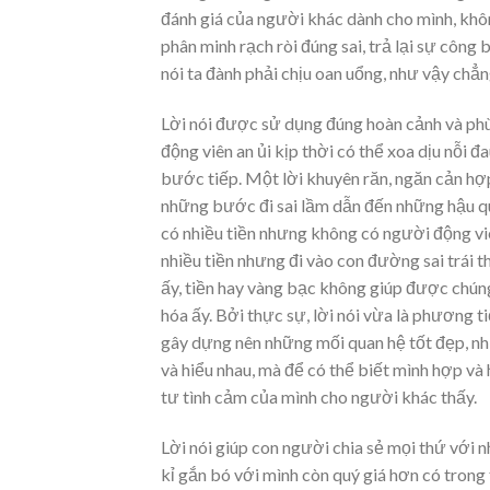
đánh giá của người khác dành cho mình, khôn
phân minh rạch ròi đúng sai, trả lại sự công 
nói ta đành phải chịu oan uổng, như vậy chẳn
Lời nói được sử dụng đúng hoàn cảnh và phù 
động viên an ủi kịp thời có thể xoa dịu nỗi
bước tiếp. Một lời khuyên răn, ngăn cản hợp
những bước đi sai lầm dẫn đến những hậu qu
có nhiều tiền nhưng không có người động viê
nhiều tiền nhưng đi vào con đường sai trái 
ấy, tiền hay vàng bạc không giúp được chún
hóa ấy. Bởi thực sự, lời nói vừa là phương t
gây dựng nên những mối quan hệ tốt đẹp, nhiề
và hiểu nhau, mà để có thể biết mình hợp và 
tư tình cảm của mình cho người khác thấy.
Lời nói giúp con người chia sẻ mọi thứ với 
kỉ gắn bó với mình còn quý giá hơn có tron