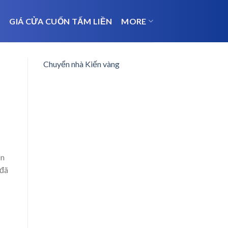
N
GIÁ CỬA CUỐN TẤM LIỀN
MORE
Chuyển nhà Kiến vàng
ền
 đã