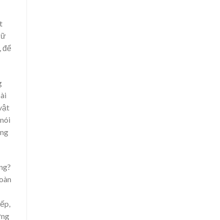
t
gữ
, để
g
ài
vật
 nói
ọng
ông?
hoàn
ếp,
ững