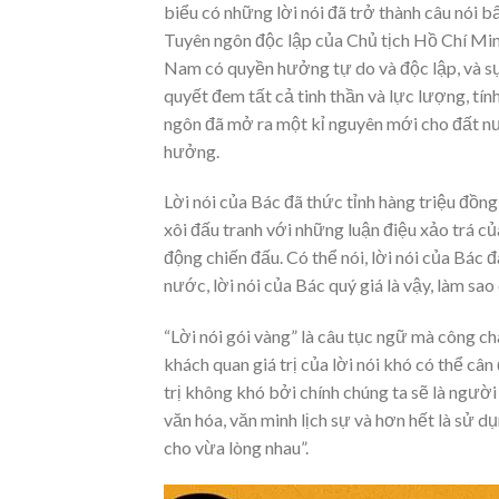
biểu có những lời nói đã trở thành câu nói bất
Tuyên ngôn độc lập của Chủ tịch Hồ Chí Mi
Nam có quyền hưởng tự do và độc lập, và sự
quyết đem tất cả tinh thần và lực lượng, tín
ngôn đã mở ra một kỉ nguyên mới cho đất nư
hưởng.
Lời nói của Bác đã thức tỉnh hàng triệu đồng
xôi đấu tranh với những luận điệu xảo trá của
động chiến đấu. Có thể nói, lời nói của Bác
nước, lời nói của Bác quý giá là vậy, làm sa
“Lời nói gói vàng” là câu tục ngữ mà công cha
khách quan giá trị của lời nói khó có thể câ
trị không khó bởi chính chúng ta sẽ là người 
văn hóa, văn minh lịch sự và hơn hết là sử d
cho vừa lòng nhau”.