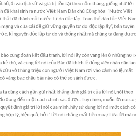
 hủ, đi vào lịch sử và giá trị tồn tại theo năm tháng, giống như lời
nh đã khai sinh ra nước Việt Nam Dân chủ Cộng hòa: “Nước Việt
 thật đã thành một nước tự do độc lập. Toàn thể dân tộc Việt Na
h mạng và của cải để giữ vững quyền tự do, độc lập ấy”, bản tuyên
ớc, kỉ nguyên độc lập tự do và thống nhất mà chúng ta đang đượ
 bào cùng đoàn kết đấu tranh, lời nói ấy còn vang lên ở những nơi 
 kẻ thù, và cũng lời nói của Bác đã khích lệ động viên nhân dân lao
 đã cứu vớt hàng triệu con người Việt Nam rơi vào cảnh nô lệ, mất
o có vàng bạc châu báu nào có thể so sánh được.
 ta dùng cách gần gũi nhất khẳng định giá trị của lời nói, nói theo
n đo đong đếm một cách chính xác được. Tuy nhiên, muốn lời nói có 
quyết định giá trị lời nói của mình, hãy sử dụng lời nói một cách có
ụng hợp lý, hiệu quả, bởi “Lời nói chẳng mất tiền mua/ Lựa lời mà n