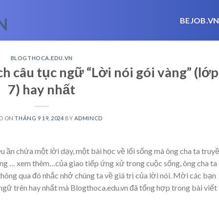
BEJOB.V
BLOGTHOCA.EDU.VN
ch câu tục ngữ “Lời nói gói vàng” (lớp
7) hay nhất
D ON
THÁNG 9 19, 2024
BY
ADMINCD
 ần chứa một lời dạy, một bài học về lối sống mà ông cha ta truy
ọng
… xem thêm…
của giao tiếp ứng xử trong cuộc sống, ông cha ta
thông qua đó nhắc nhở chúng ta về giá trị của lời nói. Mời các bạn
 ngữ trên hay nhất mà Blogthoca.edu.vn đã tổng hợp trong bài viết