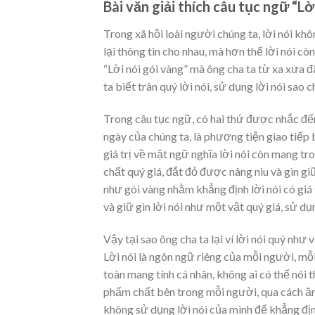
Bài văn giải thích câu tục ngữ “Lờ
Trong xã hội loài người chúng ta, lời nói khô
lại thông tin cho nhau, mà hơn thế lời nói c
“Lời nói gói vàng” mà ông cha ta từ xa xưa đ
ta biết trân quý lời nói, sử dụng lời nói sao c
Trong câu tục ngữ, có hai thứ được nhắc đến đ
ngày của chúng ta, là phương tiện giao tiếp
giá trị về mặt ngữ nghĩa lời nói còn mang tr
chất quý giá, đắt đỏ được nâng niu và gìn giữ,
như gói vàng nhằm khẳng định lời nói có giá t
và giữ gìn lời nói như một vật quý giá, sử dụ
Vậy tại sao ông cha ta lại ví lời nói quý như
Lời nói là ngôn ngữ riêng của mỗi người, mỗ
toàn mang tính cá nhân, không ai có thể nói t
phẩm chất bên trong mỗi người, qua cách ăn 
không sử dụng lời nói của mình để khẳng đị