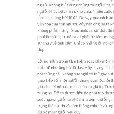
người không biết dùng những từ ngữ đẹp, có 
người khác bực mình, khó chịu. Nhiều cuộc n
lẫn nhau cũng bởi lẽ đó. Do vậy, qua cách ă
văn hóa của con người. Vậy nên ông bà ta kh
không phải những lời xu nịnh, sai sự thật để
phải là những lời nói xuất phát từ tâm, mon
sự chú ý về tình cảm. Chỉ có những lời nói 
tiếp.
Lời nói nằm trong tầm kiểm soát của mỗi ngư
khi nói” như ông bà đã dạy. Hãy suy nghĩ chín
nói những câu không suy nghĩ có thể gây hại 
giao tiếp với mọi người thông qua học hỏi t
giữ cho lời nói của mình luôn có giá trị. Tức
trọng nó. Để có được điều đó phải tạo được 
suốt ngày, người ta sẽ đâm ra xem thường nh
trạng thái tự tin và cảm thông chia sẻ với 
được mọi người yêu quý.