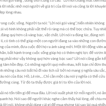
ời nói gói vàng”, đồng thời cũng có câu: “Lời nói chẳng mất tiền mu
 lời nhắc nhở mọi người về giá trị của lời nói và cũng là lời khuyê
đẹp lòng nhau.
trong cuộc sống. Người ta nói: “Lời nói gói vàng”, hiển nhiên không
 cái vô hình không phải vật thể rõ ràng mà có thể bọc chứa. Tuy nhi
 đáng quý hơn cả vàng bạc, vật chất. Lời nói ra đúng lúc, đúng nơi
 lí, có tình có thể giúp một con người đang sa vào những con đườ
ng của mình, đưa cuộc đời họ ra ánh sáng mới. Một lời động viên a
ăn, bất hạnh trong cuộc sống giúp họ có thêm nghị lực để vươn lê
ng phải như vậy không quý hơn vàng bạc sao? Lời nói cũng gắn kế
ững tâm hồn đẹp. Có những người quý mến nhau, kết bạn chỉ đơn th
hành những câu nói bất hủ đi vào lịch sử bởi nó mang ý nghĩa sâu sắc,
âu nói của Bác Hồ, Lê nin,…Chỉ cần một câu nói ý nghĩa có thể cứu
ường cùng. Từ đó ta thấy được giá trị to lớn của lời nói.
ải nó tốn tiền gì để mua đâu. Lời nói xuất phát từ mỗi người, nó ả
anh họ. Nói sao để người khác nghe cảm thấy hài lòng, dễ chịu m
à lời nói, không phải dùng cái gì để mua nhưng tại sao lại quá nhiề