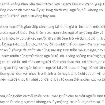
g thể khẳng định bản thân trước mọi người. Đôi khi lời nói giúp t
bằng cho chính mình và lấy lại lòng tin từ mọi người, nếu không có l
g phải lời nói quý hơn vàng hay sao.
hợp mục đích giao tiếp còn mang lại nhiều giá trị hơn thế, một lời
 đau của người khác, tiếp thêm sức mạnh cho người ấy đứng dậy và
 tình hợp lý có thể kéo người đi sai đường trở về đúng đường, tr
ả đáng tiếc. Quả thực, những lời nói như thế còn quý hơn ngàn và
n an ủi rồi người thất bại cũng suy sụp tinh thần mà gục ngã, hay 
thì sớm muộn cũng trở thành người tội lỗi. Trong những trường hợ
g ta, chỉ có lời nói của con người dành cho nhau mới có sức mạnh
iện giao tiếp vừa gắn kết mọi người lại với nhau, những lời nói tốt
u người đến với nhau, trở thành tri kỉ hay bạn bè chí cốt chỉ vì h
hiểu người khác thì phải có lời nói bày tỏ quan điểm, cảm xúc và t
nhau, đồng cảm và thấu hiểu nhau, mang đến cho ta một người bạn t
g tay nhiều vàng bạc mà không có lấy một người bầu bạn tâm sự. T