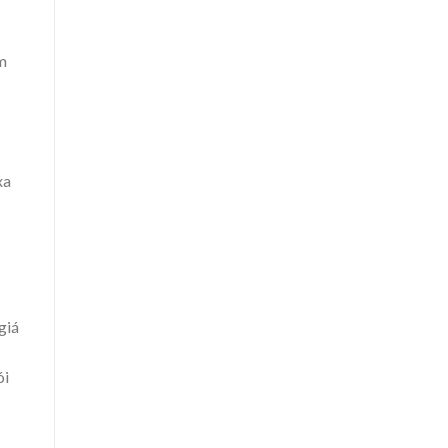
m
c
xa
giá
ói