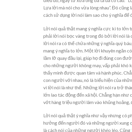
điều đó, ngay từ xưa ông bà ta đã có câu: “L
Lựa lời mà nói cho vừa lòng nhau”. Đó cũng là
cách sử dụng lời nói làm sao cho ý nghĩa để 
Lời nói quả thật mang ý nghĩa cực kì to lớn 
phải lời nói bọc vàng trong đó bởi lời nói là
lời nói ra có thể chứa những ý nghĩa quý báu,
mang ý nghĩa to lớn. Một lời khuyên ngăn có
lầm lỡ quay đầu lại, giúp họ đi đúng con đườ
cho những người không may, vấp phải khó kh
thấy mình được quan tâm và hạnh phúc. Chẳ
con người với nhau, nó là biểu hiện của nh
vì lời nói là như thế. Những lời nói ra trở t
lớn lao tác động đến xã hội. Chẳng hạn như c
vớt hàng triệu người lâm vào khủng hoảng, đ
Lời nói quả thật ý nghĩa như vậy nhưng có ph
hưởng đến người đó và những người xung qu
là cách nói của những người khéo léo. Cũng l