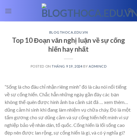
Skip
to
content
BLOGTHOCA.EDU.VN
Top 10 Đoạn văn nghị luận về sự cống
hiến hay nhất
POSTED ON
THÁNG 9 19, 2024
BY
ADMINCD
“Sống là cho đâu chỉ nhận riêng mình” đó là câu nói nổi tiếng
về sự cống hiến. Chắc hẳn những ngày gần đây các bạn
không thể quên được hình ảnh ba cảnh sát đã
… xem thêm…
dũng cảm hi sinh khi đang làm nhiệm vụ chữa cháy. Đó là một
tấm gương cho sự dũng cảm và sự cống hiến hết mình vì sự
nghiệp bảo vệ nhân dân, tổ quốc. Cống hiến là lối sống cao
đẹp nên được lan rộng, sự cống hiến là gì, và có ý nghĩa gì?