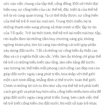
sức vào việc chung của tập thể, cộng đồng. Đối với thời đại
hiện nay, sự cống hiến của các thế hệ, đặc biệt là của thế hệ
trẻ là vô cùng quan trọng. Ta có thể thấy được sự cống hiến
của thế hệ trẻ ở mọi lúc mọi nơi. Trong thời chiến, họ là
những thanh niên xung phong xả thân mình vì độc lập tự do
của Tổ quốc. Trở lại thời bình, thế hệ trẻ lại miệt mài học tập,
rèn luyện đem lại những tấm huy chương sáng giá, không
ngừng khám phá, tìm tòi sáng tạo những cái mới góp phần
xây dựng đất nước. Tất cả những sự cống hiến ấy thật cao
đẹp và có ý nghĩa thật sâu sắc. Việc làm ấy không chỉ giúp thế
hệ trẻ có những hiểu biết sâu rộng, làm nền tảng để bước
vào tương lai, thể hiện một phong cách sống cao đẹp mà còn
giúp đất nước ngày càng phát triển, hòa nhập với thế giới
một cách bình đẳng, khẳng định vị thế trước toàn thế giới.
Chính vì những lợi ích to lớn như vậy mà thế hệ trẻ phải biết
cách gìn giữ và phát huy hơn nữa, cống hiến nhiều hơn nữa để
giúp đất nước ngày càng phát triển. Song, bên cạnh việc thế
hệ trẻ biết cống hiến cho đất nước thì một số bạn trẻ khác