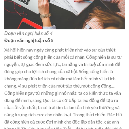
Đoạn văn nghị luận số 4
Đoạn văn nghị luận số 5
Xã hội hiện nay ngày càng phát triển nhờ vào sự cần thiết
phải biết sống cống hiến của mỗi cá nhân. Cống hiến là sự tự
nguyện, tự giác đem sức lực, tài năng và trí tuệ của mình để
đóng góp cho lợi ích chung của xã hội. Sống cống hiến là
không màng đến lợi ích cá nhân mà làm hết mình vì lợi ích
chung, vì sự phát triển của một tập thể, một cộng đồng,…
Cống hiến ngay từ những gì nhỏ nhất: ta có kiến thức ta vận
dụng để minh, sáng tạo; ta có cơ bắp ta lao động để tạo ra
của cải vật chất; ta có trái tim ta lan tỏa tình yêu thương và
năng lượng tích cực cho nhân loại. Trong thời chiến, Bác Hồ
đã cống hiến cả cuộc đời mình cho độc lập dân tộc, các anh
hùng Võ Thị Sáu, Nguyễn Văn Trỗi… đã hi sinh cuộc đời khi ở