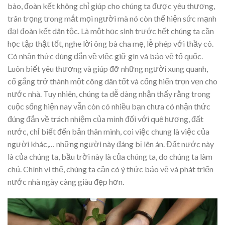
bào, đoàn kết không chỉ giúp cho chúng ta được yêu thương,
trân trọng trong mắt mọi người mà nó còn thể hiện sức mạnh
đại đoàn kết dân tộc. Là một học sinh trước hết chúng ta cần
học tập thật tốt, nghe lời ông bà cha mẹ, lễ phép với thầy cô.
Có nhận thức đúng đắn về việc giữ gìn và bảo vệ tổ quốc.
Luôn biết yêu thương và giúp đỡ những người xung quanh,
cố gắng trở thành một công dân tốt và cống hiến trọn vẹn cho
nước nhà. Tuy nhiên, chúng ta dễ dàng nhận thấy rằng trong
cuộc sống hiện nay vẫn còn có nhiều bạn chưa có nhận thức
đúng đắn về trách nhiệm của mình đối với quê hương, đất
nước, chỉ biết đến bản thân mình, coi việc chung là việc của
người khác,… những người này đáng bị lên án. Đất nước này
là của chúng ta, bầu trời này là của chúng ta, do chúng ta làm
chủ. Chính vì thế, chúng ta cần có ý thức bảo vệ và phát triển
nước nhà ngày càng giàu đẹp hơn.