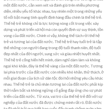
một đất nước, cần xem xét và đánh giá trên nhiều phương
diện, nhiều yếu tố khác nhau, tuy nhiên một trong những yếu
tố nổi bật mang tính quyết định hàng đầu chính là thế hệ trẻ.
Thế hệ trẻ không chỉ là lực lượng nòng cốt trong việc xây
dựng và phát triển xã hội mà còn quyết định sự suy thịnh, tồn
vong của đất nước. Chính vì vậy, không thể tách rời thế hệ
trẻ và tương lai của đất nước. Thế hệ trẻ hay tuổi trẻ là tập
thể những con người đang trong độ tuổi thanh niên, độ tuổi
đẹp nhất của đời người, sung sức và giàu nhiệt huyết nhất.
Thế hệ trẻ cống hiến hết mình, dám nghĩ dám làm và không
ngại khó khăn, đây là thế hệ vàng của một đất nước. Tương
lai phía trước của đất nước còn nhiều khó khăn, thử thách, ở
mỗi giai đoạn của lịch sử dân tộc đòi hỏi những yêu cầu khác
nhau. Thế hệ trẻ là chủ nhân tương lai của đất nước phải kịp
thời nắm bắt và không ngừng cố gắng đáp ứng cho sự phát
triển của đất nước. Từ xưa, vai trò của thế hệ trẻ đối với sự
nghiệp của đất nước đã được chứng minh rất rõ. Đất nước
ta đã phải trải qua biết bao cuộc đấu tranh chống quân xâm