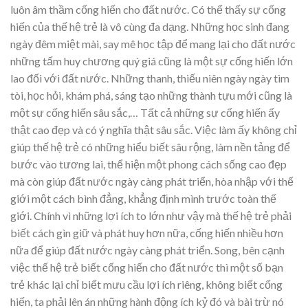
luôn âm thầm cống hiến cho đất nước. Có thể thấy sự cống
hiến của thế hệ trẻ là vô cùng đa dạng. Những học sinh đang
ngày đêm miệt mài, say mê học tập để mang lại cho đất nước
những tấm huy chương quý giá cũng là một sự cống hiến lớn
lao đối với đất nước. Những thanh, thiếu niên ngày ngày tìm
tòi, học hỏi, khám phá, sáng tạo những thành tựu mới cũng là
một sự cống hiến sâu sắc,… Tất cả những sự cống hiến ấy
thật cao đẹp và có ý nghĩa thật sâu sắc. Việc làm ấy không chỉ
giúp thế hệ trẻ có những hiểu biết sâu rộng, làm nền tảng để
bước vào tương lai, thể hiện một phong cách sống cao đẹp
mà còn giúp đất nước ngày càng phát triển, hòa nhập với thế
giới một cách bình đẳng, khẳng định mình trước toàn thế
giới. Chính vì những lợi ích to lớn như vậy mà thế hệ trẻ phải
biết cách gìn giữ và phát huy hơn nữa, cống hiến nhiều hơn
nữa để giúp đất nước ngày càng phát triển. Song, bên cạnh
việc thế hệ trẻ biết cống hiến cho đất nước thì một số bạn
trẻ khác lại chỉ biết mưu cầu lợi ích riêng, không biết cống
hiến, ta phải lên án những hành động ích kỷ đó và bài trừ nó