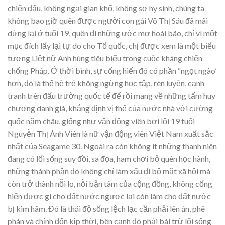
chiến đấu, không ngại gian khổ, không sợ hy sinh, chúng ta
không bao giờ quên được người con gái Võ Thị Sáu đã mãi
dừng lại ở tuổi 19, quên đi những ước mơ hoài bão, chỉ vì một
mục đích lấy lại tự do cho Tổ quốc, chị được xem là một biểu
tượng Liệt nữ Anh hùng tiêu biểu trong cuộc kháng chiến
chống Pháp. Ở thời bình, sự cống hiến đó có phần “ngọt ngào’
hơn, đó là thế hệ trẻ không ngừng học tập, rèn luyện, cạnh
tranh trên đấu trường quốc tế để rồi mang về những tấm huy
chương danh giá, khẳng định vị thế của nước nhà với cường
quốc năm châu, giống như vận động viên bơi lội 19 tuổi
Nguyễn Thị Ánh Viên là nữ vận động viên Việt Nam xuất sắc
nhất của Seagame 30. Ngoài ra còn không ít những thanh niên
đang có lối sống suy đồi, sa đọa, ham chơi bỏ quên học hành,
những thành phần đó không chỉ làm xấu đi bộ mặt xã hội mà
còn trở thành nỗi lo, nỗi bận tâm của cộng đồng, không cống
hiến được gì cho đất nước ngược lại còn làm cho đất nước
bị kìm hãm. Đó là thái độ sống lệch lạc cần phải lên án, phê
phán và chỉnh đốn kịp thời, bên cạnh đó phải bài trừ lối sống