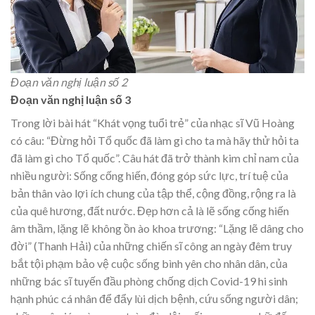
Đoạn văn nghị luận số 2
Đoạn văn nghị luận số 3
Trong lời bài hát “Khát vọng tuổi trẻ” của nhạc sĩ Vũ Hoàng
có câu: “Đừng hỏi Tổ quốc đã làm gì cho ta mà hãy thử hỏi ta
đã làm gì cho Tổ quốc”. Câu hát đã trở thành kim chỉ nam của
nhiều người: Sống cống hiến, đóng góp sức lực, trí tuệ của
bản thân vào lợi ích chung của tập thể, cộng đồng, rộng ra là
của quê hương, đất nước. Đẹp hơn cả là lẽ sống cống hiến
âm thầm, lặng lẽ không ồn ào khoa trương: “Lặng lẽ dâng cho
đời” (Thanh Hải) của những chiến sĩ công an ngày đêm truy
bắt tội phạm bảo vệ cuộc sống bình yên cho nhân dân, của
những bác sĩ tuyến đầu phòng chống dịch Covid-19 hi sinh
hạnh phúc cá nhân để đẩy lùi dịch bệnh, cứu sống người dân;