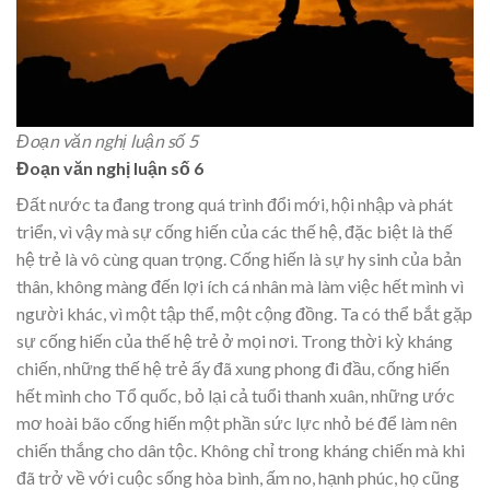
Đoạn văn nghị luận số 5
Đoạn văn nghị luận số 6
Đất nước ta đang trong quá trình đổi mới, hội nhập và phát
triển, vì vậy mà sự cống hiến của các thế hệ, đặc biệt là thế
hệ trẻ là vô cùng quan trọng. Cống hiến là sự hy sinh của bản
thân, không màng đến lợi ích cá nhân mà làm việc hết mình vì
người khác, vì một tập thể, một cộng đồng. Ta có thể bắt gặp
sự cống hiến của thế hệ trẻ ở mọi nơi. Trong thời kỳ kháng
chiến, những thế hệ trẻ ấy đã xung phong đi đầu, cống hiến
hết mình cho Tổ quốc, bỏ lại cả tuổi thanh xuân, những ước
mơ hoài bão cống hiến một phần sức lực nhỏ bé để làm nên
chiến thắng cho dân tộc. Không chỉ trong kháng chiến mà khi
đã trở về với cuộc sống hòa bình, ấm no, hạnh phúc, họ cũng