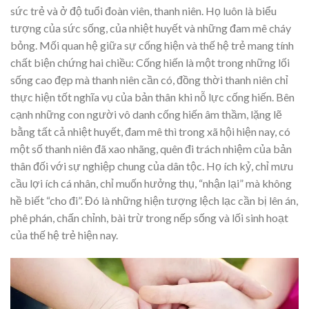
sức trẻ và ở độ tuổi đoàn viên, thanh niên. Họ luôn là biểu
tượng của sức sống, của nhiệt huyết và những đam mê cháy
bỏng. Mối quan hệ giữa sự cống hiện và thế hệ trẻ mang tính
chất biện chứng hai chiều: Cống hiến là một trong những lối
sống cao đẹp mà thanh niên cần có, đồng thời thanh niên chỉ
thực hiện tốt nghĩa vụ của bản thân khi nỗ lực cống hiến. Bên
cạnh những con người vô danh cống hiến âm thầm, lặng lẽ
bằng tất cả nhiệt huyết, đam mê thì trong xã hội hiện nay, có
một số thanh niên đã xao nhãng, quên đi trách nhiệm của bản
thân đối với sự nghiệp chung của dân tộc. Họ ích kỷ, chỉ mưu
cầu lợi ích cá nhân, chỉ muốn hưởng thụ, “nhận lại” mà không
hề biết “cho đi”. Đó là những hiện tượng lệch lạc cần bị lên án,
phê phán, chấn chỉnh, bài trừ trong nếp sống và lối sinh hoạt
của thế hệ trẻ hiện nay.