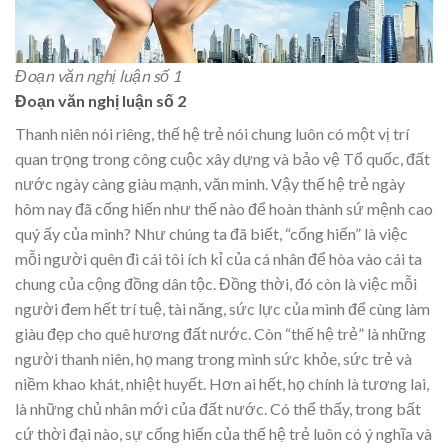
Đoạn văn nghị luận số 1
Đoạn văn nghị luận số 2
Thanh niên nói riêng, thế hệ trẻ nói chung luôn có một vị trí
quan trọng trong công cuộc xây dựng và bảo vệ Tổ quốc, đất
nước ngày càng giàu mạnh, văn minh. Vậy thế hệ trẻ ngày
hôm nay đã cống hiến như thế nào để hoàn thành sứ mệnh cao
quý ấy của mình? Như chúng ta đã biết, “cống hiến” là việc
mỗi người quên đi cái tôi ích kỉ của cá nhân để hòa vào cái ta
chung của cộng đồng dân tộc. Đồng thời, đó còn là việc mỗi
người đem hết trí tuệ, tài năng, sức lực của mình để cùng làm
giàu đẹp cho quê hương đất nước. Còn “thế hệ trẻ” là những
người thanh niên, họ mang trong mình sức khỏe, sức trẻ và
niềm khao khát, nhiệt huyết. Hơn ai hết, họ chính là tương lai,
là những chủ nhân mới của đất nước. Có thể thấy, trong bất
cứ thời đại nào, sự cống hiến của thế hệ trẻ luôn có ý nghĩa và