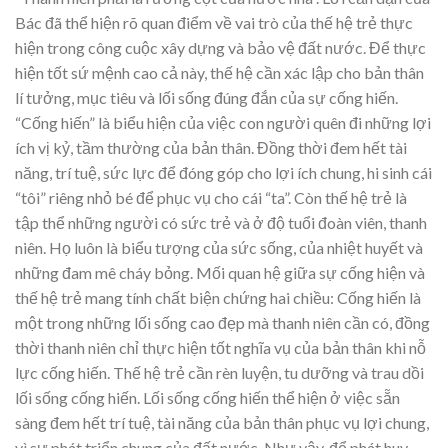
Bác đã thể hiện rõ quan điểm về vai trò của thế hệ trẻ thực
hiện trong công cuộc xây dựng và bảo vệ đất nước. Để thực
hiện tốt sứ mệnh cao cả này, thế hệ cần xác lập cho bản thân
lí tưởng, mục tiêu và lối sống đúng đắn của sự cống hiến.
“Cống hiến” là biểu hiện của việc con người quên đi những lợi
ích vị kỷ, tầm thường của bản thân. Đồng thời đem hết tài
năng, trí tuệ, sức lực để đóng góp cho lợi ích chung, hi sinh cái
“tôi” riêng nhỏ bé để phục vụ cho cái “ta”. Còn thế hệ trẻ là
tập thể những người có sức trẻ và ở độ tuổi đoàn viên, thanh
niên. Họ luôn là biểu tượng của sức sống, của nhiệt huyết và
những đam mê cháy bỏng. Mối quan hệ giữa sự cống hiện và
thế hệ trẻ mang tính chất biện chứng hai chiều: Cống hiến là
một trong những lối sống cao đẹp mà thanh niên cần có, đồng
thời thanh niên chỉ thực hiện tốt nghĩa vụ của bản thân khi nỗ
lực cống hiến. Thế hệ trẻ cần rèn luyện, tu dưỡng và trau dồi
lối sống cống hiến. Lối sống cống hiến thể hiện ở việc sẵn
sàng đem hết trí tuệ, tài năng của bản thân phục vụ lợi chung,
vì sự phát triển chung của đất nước. Như vậy, để phát huy