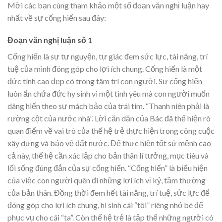
Mời các bạn cùng tham khảo một số đoạn văn nghị luận hay
nhất về sự cống hiến sau đây:
Đoạn văn nghị luận số 1
Cống hiến là sự tự nguyện, tự giác đem sức lực, tài năng, trí
tuệ của mình đóng góp cho lợi ích chung. Cống hiến là một
đức tính cao đẹp có trong tâm trí con người. Sự cống hiến
luôn ẩn chứa đức hy sinh vì một tình yêu mà con người muốn
dâng hiến theo sự mách bảo của trái tim. “Thanh niên phải là
rường cột của nước nhà”. Lời căn dặn của Bác đã thể hiện rõ
quan điểm về vai trò của thế hệ trẻ thực hiện trong công cuộc
xây dựng và bảo vệ đất nước. Để thực hiện tốt sứ mệnh cao
cả này, thế hệ cần xác lập cho bản thân lí tưởng, mục tiêu và
lối sống đúng đắn của sự cống hiến. “Cống hiến” là biểu hiện
của việc con người quên đi những lợi ích vị kỷ, tầm thường
của bản thân. Đồng thời đem hết tài năng, trí tuệ, sức lực để
đóng góp cho lợi ích chung, hi sinh cái “tôi” riêng nhỏ bé để
phục vụ cho cái “ta”. Còn thế hệ trẻ là tập thể những người có