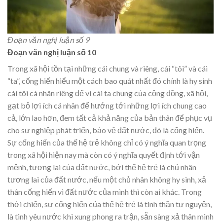
Đoạn văn nghị luận số 9
Đoạn văn nghị luận số 10
Trong xã hội tồn tại những cái chung và riêng, cái “tôi” và cái
“ta”, cống hiến hiểu một cách bao quát nhất đó chính là hy sinh
cái tôi cá nhân riêng để vì cái ta chung của cộng đồng, xã hội,
gạt bỏ lợi ích cá nhân để hướng tới những lợi ích chung cao
cả, lớn lao hơn, đem tất cả khả năng của bản thân để phục vụ
cho sự nghiệp phát triển, bảo vệ đất nước, đó là cống hiến.
Sự cống hiến của thế hệ trẻ không chỉ có ý nghĩa quan trọng
trong xã hội hiện nay mà còn có ý nghĩa quyết định tới vận
mệnh, tương lai của đất nước, bởi thế hệ trẻ là chủ nhân
tương lai của đất nước, nếu một chủ nhân không hy sinh, xả
thân cống hiến vì đất nước của mình thì còn ai khác. Trong
thời chiến, sự cống hiến của thế hệ trẻ là tinh thần tự nguyện,
là tình yêu nước khi xung phong ra trận, sẵn sàng xả thân mình