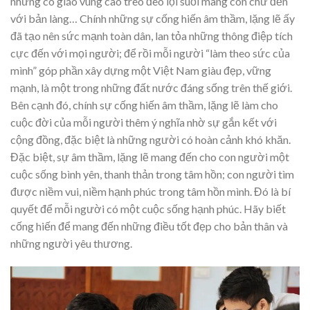
những cô giáo vùng cao trèo đèo lội suối mang con chữ đến
với bản làng… Chính những sự cống hiến âm thầm, lặng lẽ ấy
đã tạo nên sức mạnh toàn dân, lan tỏa những thông điệp tích
cực đến với mọi người; để rồi mỗi người “làm theo sức của
mình” góp phần xây dựng một Việt Nam giàu đẹp, vững
mạnh, là một trong những đất nước đáng sống trên thế giới.
Bên cạnh đó, chính sự cống hiến âm thầm, lặng lẽ làm cho
cuộc đời của mỗi người thêm ý nghĩa nhờ sự gắn kết với
cộng đồng, đặc biệt là những người có hoàn cảnh khó khăn.
Đặc biệt, sự âm thầm, lặng lẽ mang đến cho con người một
cuộc sống bình yên, thanh thản trong tâm hồn; con người tìm
được niềm vui, niềm hạnh phúc trong tâm hồn mình. Đó là bí
quyết để mỗi người có một cuộc sống hạnh phúc. Hãy biết
cống hiến để mang đến những điều tốt đẹp cho bản thân và
những người yêu thương.