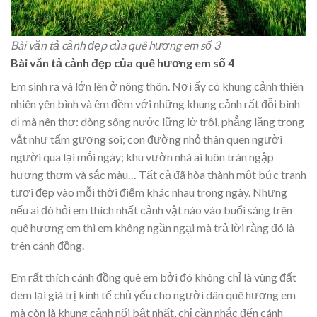
Bài văn tả cảnh đẹp của quê hương em số 3
Bài văn tả cảnh đẹp của quê hương em số 4
Em sinh ra và lớn lên ở nông thôn. Nơi ấy có khung cảnh thiên
nhiên yên bình và êm đềm với những khung cảnh rất đỗi bình
dị mà nên thơ: dòng sông nước lững lờ trôi, phẳng lặng trong
vắt như tấm gương soi; con đường nhỏ thân quen người
người qua lại mỗi ngày; khu vườn nhà ai luôn tràn ngập
hương thơm và sắc màu… Tất cả đã hòa thành một bức tranh
tươi đẹp vào mỗi thời điểm khác nhau trong ngày. Nhưng
nếu ai đó hỏi em thích nhất cảnh vật nào vào buổi sáng trên
quê hương em thì em không ngần ngại mà trả lời rằng đó là
trên cánh đồng.
Em rất thích cánh đồng quê em bởi đó không chỉ là vùng đất
đem lại giá trị kinh tế chủ yếu cho người dân quê hương em
mà còn là khung cảnh nổi bật nhất, chỉ cần nhắc đến cánh