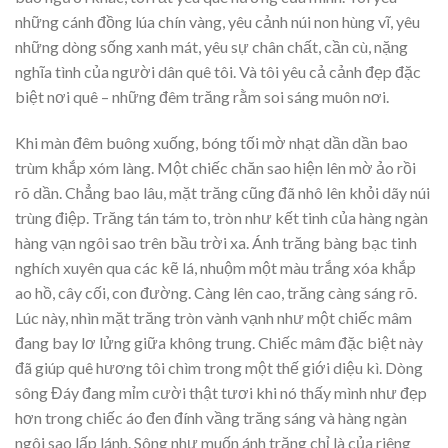
những cánh đồng lúa chín vàng, yêu cảnh núi non hùng vĩ, yêu
những dòng sống xanh mát, yêu sự chân chất, cần cù, nặng
nghĩa tình của người dân quê tôi. Và tôi yêu cả cảnh đẹp đặc
biệt nơi quê – những đêm trăng rằm soi sáng muôn nơi.
Khi màn đêm buông xuống, bóng tối mờ nhạt dần dần bao
trùm khắp xóm làng. Một chiếc chăn sao hiện lên mờ ảo rồi
rõ dần. Chẳng bao lâu, mặt trăng cũng đã nhô lên khỏi dãy núi
trùng điệp. Trăng tán tám to, tròn như kết tinh của hàng ngàn
hàng vạn ngôi sao trên bầu trời xa. Ánh trăng bàng bạc tinh
nghích xuyên qua các kẽ lá, nhuộm một màu trắng xóa khắp
ao hồ, cây cối, con đường. Càng lên cao, trăng càng sáng rõ.
Lúc này, nhìn mặt trăng tròn vành vạnh như một chiếc mâm
đang bay lơ lửng giữa không trung. Chiếc mâm đặc biệt này
đã giúp quê hương tôi chìm trong một thế giới diệu kì. Dòng
sông Đáy đang mỉm cười thật tươi khi nó thấy mình như đẹp
hơn trong chiếc áo đen đính vầng trăng sáng và hàng ngàn
ngôi sao lấp lánh. Sông như muốn ánh trăng chỉ là của riêng