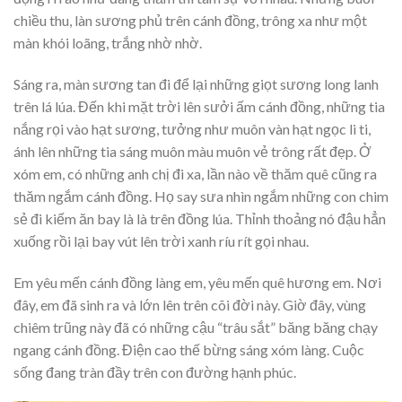
chiều thu, làn sương phủ trên cánh đồng, trông xa như một
màn khói loãng, trắng nhờ nhờ.
Sáng ra, màn sương tan đi để lại những giọt sương long lanh
trên lá lúa. Đến khi mặt trời lên sưởi ấm cánh đồng, những tia
nắng rọi vào hạt sương, tưởng như muôn vàn hạt ngọc li ti,
ánh lên những tia sáng muôn màu muôn vẻ trông rất đẹp. Ở
xóm em, có những anh chị đi xa, lần nào về thăm quê cũng ra
thăm ngắm cánh đồng. Họ say sưa nhìn ngắm những con chim
sẻ đi kiếm ăn bay là là trên đồng lúa. Thỉnh thoảng nó đậu hẳn
xuống rồi lại bay vút lên trời xanh ríu rít gọi nhau.
Em yêu mến cánh đồng làng em, yêu mến quê hương em. Nơi
đây, em đã sinh ra và lớn lên trên cõi đời này. Giờ đây, vùng
chiêm trũng này đã có những cậu “trâu sắt” băng băng chạy
ngang cánh đồng. Điện cao thế bừng sáng xóm làng. Cuộc
sống đang tràn đầy trên con đường hạnh phúc.