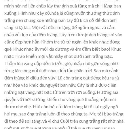
mình nên nó liền chộp lấy thứ ánh quà tặng mà chị Hằng ban
xuống. Hình như cây cỏ, hóa lá cũng muốn thưởng thức ánh
trăng nên chúng xòe những bàn tay đủ kích cỡ để đón ánh
sáng kì lạ kia. Mọi vật đều im lặng để ngắm nghía và cảm
nhận vẻ đẹp của đêm trăng. Lũy tren đưojc ánh trăng soi vào
cũng đẹp hơn hẳn. Khóm tre từ từ ngân lên khúc nhạc đồng
quê. Khúc nhạc ấy mới du dương và êm đềm biết bao! Khúc
nhạc rì rào khiến mọi vật nhảy nhót dưới ánh trăng bạc.
Thảm lúa vàng dập dờn trước gió, nhấp nhô gợn sóng như
từng làn sóng nối đuôi nhau đến tận chân trời. Sao mà cảnh
đêm trăng kì diệu đến vậy! Lũ côn trùng cất tiếng kêu ra rả
như hòa vào khúc dạ nguyệt ban nãy. Cây lá như được lên
những hạt vàng, hạt bạc từ trên trời rơi xuống. Hương lúa
quyện với hơi sương khiến cho vùng quê thoảng một mùi
thơm nhè nhẹ. Hồi còn bé, cứ đêm trăng là tôi lại ngây ngô
hỏi mẹ, sao ông trăng luôn đi theo chúng ta. Mẹ tôi bảo trăng
đi theo để soi sáng, và vì chú Cuội trên cung trăng rất nhớ nhà,
nhớ mẹ, nhớ quê hương và nhớ lũ trẻ quê chú nên lúc nào