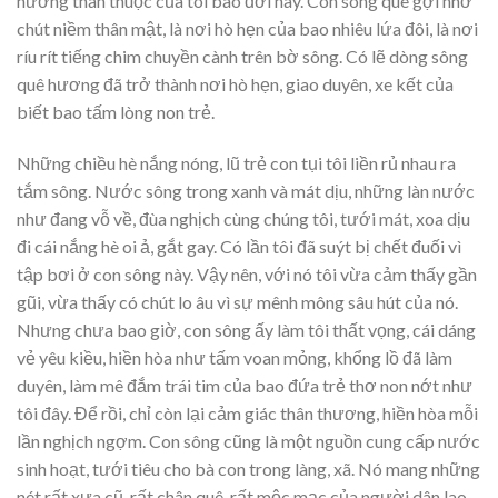
hương thân thuộc của tôi bao đời nay. Con sông quê gợi nhớ
chút niềm thân mật, là nơi hò hẹn của bao nhiêu lứa đôi, là nơi
ríu rít tiếng chim chuyền cành trên bờ sông. Có lẽ dòng sông
quê hương đã trở thành nơi hò hẹn, giao duyên, xe kết của
biết bao tấm lòng non trẻ.
Những chiều hè nắng nóng, lũ trẻ con tụi tôi liền rủ nhau ra
tắm sông. Nước sông trong xanh và mát dịu, những làn nước
như đang vỗ về, đùa nghịch cùng chúng tôi, tưới mát, xoa dịu
đi cái nắng hè oi ả, gắt gay. Có lần tôi đã suýt bị chết đuối vì
tập bơi ở con sông này. Vậy nên, với nó tôi vừa cảm thấy gần
gũi, vừa thấy có chút lo âu vì sự mênh mông sâu hút của nó.
Nhưng chưa bao giờ, con sông ấy làm tôi thất vọng, cái dáng
vẻ yêu kiều, hiền hòa như tấm voan mỏng, khổng lồ đã làm
duyên, làm mê đắm trái tim của bao đứa trẻ thơ non nớt như
tôi đây. Để rồi, chỉ còn lại cảm giác thân thương, hiền hòa mỗi
lần nghịch ngợm. Con sông cũng là một nguồn cung cấp nước
sinh hoạt, tưới tiêu cho bà con trong làng, xã. Nó mang những
nét rất xưa cũ, rất chân quê, rất mộc mạc của người dân lao