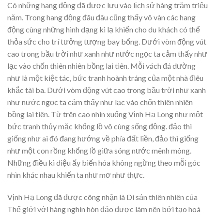
Có những hang động đã được lưu vào lịch sử hàng trăm triệu
năm. Trong hang động đâu đâu cũng thấy vô vàn các hang
động cùng những hình dạng kì lạ khiến cho du khách có thể
thỏa sức cho trí tưởng tượng bay bổng. Dưới vòm động vút
cao trong bầu trời như xanh như nước ngọc ta cảm thấy như
lạc vào chốn thiên nhiên bồng lai tiên. Mỗi vách đá dường
như là một kiệt tác, bức tranh hoành tráng của một nhà điêu
khắc tài ba. Dưới vòm động vút cao trong bầu trời như xanh
như nước ngọc ta cảm thấy như lạc vào chốn thiên nhiên
bồng lai tiên. Từ trên cao nhìn xuống Vịnh Hạ Long như một
bức tranh thủy mặc khổng lồ vô cùng sống động. đảo thì
giống như ai đó đang hướng về phía đất liền, đảo thì giống
như một con rồng khổng lồ giữa sóng nước mênh mông.
Những điều kì diệu ấy biến hóa không ngừng theo mỗi góc
nhìn khác nhau khiến ta như mơ như thực.
Vịnh Hạ Long đã được công nhận là Di sản thiên nhiên của
Thế giới với hàng nghìn hòn đảo được làm nên bởi tạo hoá