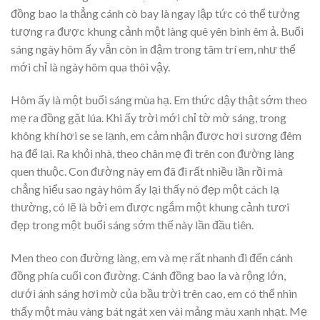
đồng bao la thẳng cánh cò bay là ngay lập tức có thể tưởng
tượng ra được khung cảnh một làng quê yên bình êm ả. Buổi
sáng ngày hôm ấy vẫn còn in đậm trong tâm trí em, như thể
mới chỉ là ngày hôm qua thôi vậy.
Hôm ấy là một buổi sáng mùa hạ. Em thức dậy thật sớm theo
mẹ ra đồng gặt lúa. Khi ấy trời mới chỉ tờ mờ sáng, trong
không khí hơi se se lạnh, em cảm nhận được hơi sương đêm
hạ để lại. Ra khỏi nhà, theo chân mẹ đi trên con đường làng
quen thuộc. Con đường này em đã đi rất nhiều lần rồi mà
chẳng hiểu sao ngày hôm ấy lại thấy nó đẹp một cách lạ
thường, có lẽ là bởi em được ngắm một khung cảnh tươi
đẹp trong một buổi sáng sớm thế này lần đầu tiên.
Men theo con đường làng, em và mẹ rất nhanh đi đến cánh
đồng phía cuối con đường. Cánh đồng bao la và rộng lớn,
dưới ánh sáng hơi mờ của bầu trời trên cao, em có thể nhìn
thấy một màu vàng bát ngát xen vài mảng màu xanh nhạt. Mẹ