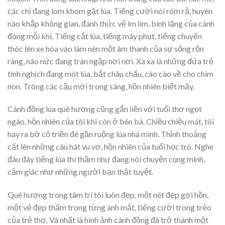
các chị đang lom khom gặt lúa. Tiếng cười nói rôm rả, huyên
náo khắp không gian, đánh thức vẻ im lìm, bình lặng của cánh
đông mỗi khi. Tiếng cắt lúa, tiếng máy phụt, tiếng chuyển
thóc lên xe hòa vào làm nên một âm thanh của sự sống rộn
ràng, náo nức đang tràn ngập nơi nơi. Xa xa là những đứa trẻ
tinh nghịch đang mót lúa, bắt châu chấu, cào cào về cho chim
non. Trông các cậu mới trong sáng, hồn nhiên biết mấy.
Cánh đồng lúa quê hương cũng gắn liền với tuổi thơ ngọt
ngào, hồn nhiên của tôi khi còn ở bên bà. Chiều chiều mát, tôi
hay ra bờ cỏ triền đê gần ruộng lúa nhà mình. Thỉnh thoảng
cất lên những câu hát vu vơ, hồn nhiên của tuổi học trò. Nghe
đâu đây tiếng lúa thì thầm như đang nói chuyện cùng mình,
cảm giác như những người bạn thật tuyệt.
Quê hương trong tâm trí tôi luôn đẹp, một nét đẹp gợi hồn,
một vẻ đẹp thấm trong từng ánh mắt, tiếng cười trong trẻo
của trẻ thơ. Và nhất là hình ảnh cánh đồng đã trở thành một