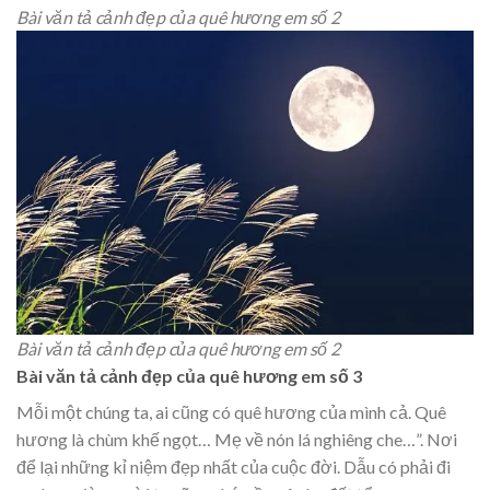
Bài văn tả cảnh đẹp của quê hương em số 2
Bài văn tả cảnh đẹp của quê hương em số 2
Bài văn tả cảnh đẹp của quê hương em số 3
Mỗi một chúng ta, ai cũng có quê hương của mình cả. Quê
hương là chùm khế ngọt… Mẹ về nón lá nghiêng che…”. Nơi
để lại những kỉ niệm đẹp nhất của cuộc đời. Dẫu có phải đi