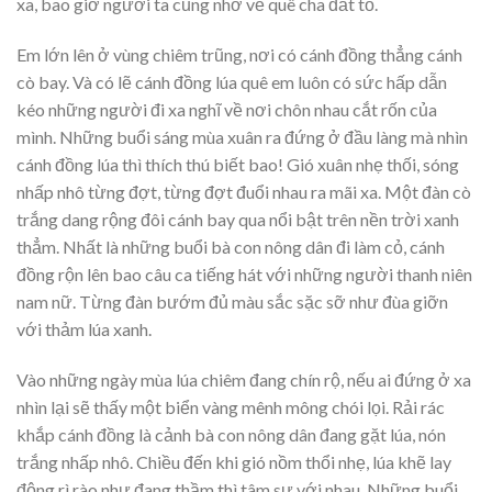
xa, bao giờ người ta cũng nhớ về quê cha đất tổ.
Em lớn lên ở vùng chiêm trũng, nơi có cánh đồng thẳng cánh
cò bay. Và có lẽ cánh đồng lúa quê em luôn có sức hấp dẫn
kéo những người đi xa nghĩ về nơi chôn nhau cắt rốn của
mình. Những buổi sáng mùa xuân ra đứng ở đầu làng mà nhìn
cánh đồng lúa thì thích thú biết bao! Gió xuân nhẹ thối, sóng
nhấp nhô từng đợt, từng đợt đuổi nhau ra mãi xa. Một đàn cò
trắng dang rộng đôi cánh bay qua nổi bật trên nền trời xanh
thẳm. Nhất là những buổi bà con nông dân đi làm cỏ, cánh
đồng rộn lên bao câu ca tiếng hát với những người thanh niên
nam nữ. Từng đàn bướm đủ màu sắc sặc sỡ như đùa giỡn
với thảm lúa xanh.
Vào những ngày mùa lúa chiêm đang chín rộ, nếu ai đứng ở xa
nhìn lại sẽ thấy một biển vàng mênh mông chói lọi. Rải rác
khắp cánh đồng là cảnh bà con nông dân đang gặt lúa, nón
trắng nhấp nhô. Chiều đến khi gió nồm thổi nhẹ, lúa khẽ lay
động rì rào như đang thầm thì tâm sự với nhau. Những buổi