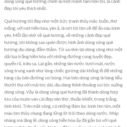
dòng sông quê hương chính là một mảnh tâm hồn tôi, là cảnh
đẹp tôi yêu thích nhất.
Quê hương tôi đẹp như một bức tranh thủy mặc buồn, thơ
mộng, với nét hiền hòa, yên ả, là nơi tôi tìm về để ẩn náu bình
yên. Mỗi lần nhớ về quê hương, về những cảnh đẹp quê
hương, tôi không sao quên được hình ảnh dòng sông quê
hương dịu dàng, đằm thắm. Từ xa nhìn lại dòng sông như một
dải lụa trắng hiền hòa với những đường cong tuyệt đẹp,
quyến rũ, kiêu sa. Lại gần, những làn nước tươi mát, nước
sông trong xanh như lòng chiếc gương dài khổng lồ để những
hàng cây bên đường soi bóng. Hai bên dòng sông là hàng liễu
thướt tha với mái tóc dài, dịu dàng thỉnh thoảng soi tóc xuống
dòng sông. Vậy là dòng sông quê hương đã thành dòng hợp
lưu của muôn vàn cái đẹp nên thơ, thuần khiết, trong trắng,
tinh khôi. Trên mặt sông, có những đám lục bình tim tím, một
màu tím thủy chung đang lững lờ trôi theo dòng nước. Nhịp
nhàng mà lặng lẽ, dòng sông hiền hòa ấy đã gắn bó với quê