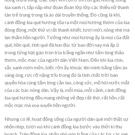
lúa xanh rì, tấp nập như đoàn đoàn lớp lớp các thiếu nữ thanh
tân trẻ trung trong tà áo dài truyền thống. Đó cũng là khi,
cánh đồng lúa quê hương tỏa ra một mùi hương thơm của lúa
đòng đòng, một thứ vị rất thanh khiết, tươi mới, nông nhẹ mà
lan thấm hồn người. Tưởng như mùi hương ấy là mùi của đất
quê, hồn quê, tình quê đã hun đúc từ bao đời nay mà ấp ủ
trong từng hạt gạo tròn trịa trắng ngần như tấm lòng thảo
thơm, mộc mạc của người dân Việt Nam. Đến khi lúa chín,
sắc xanh mơn mởn, biếc rờn ấy khoác lên mình bằng tấm áo
vàng óng, rực rỡ nặng trĩu trong đó là tinh chất trời ban
quyện hòa cùng tấm lòng cần lao, công sức, mồ hôi nước mắt
của các bác nông dân. Vậy là, mỗi mùa, mỗi cảnh, cánh đồng
lúa quê hương đều mang những vẻ đẹp rất thơ, rất hồn, rất
mộc mạc mà xoa xuyến hồn người.
Nhưng có lẽ, hoạt động sống của người dân quê mới thật sự
nhộn nhịp, tươi vui khi cánh đồng lúa bước vào thời kì thu
hoạch. Trên đồng lúa, nhấp nhô nón trắng của các bà, các mẹ,