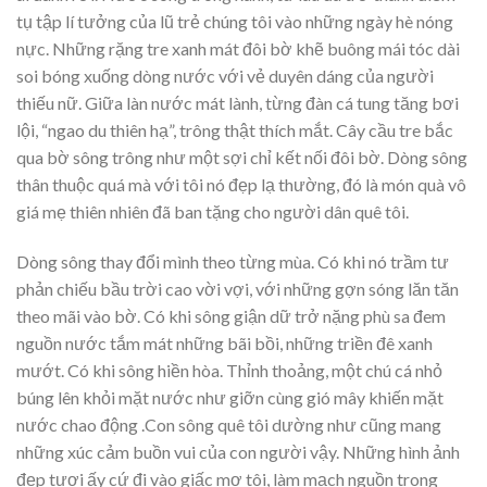
tụ tập lí tưởng của lũ trẻ chúng tôi vào những ngày hè nóng
nực. Những rặng tre xanh mát đôi bờ khẽ buông mái tóc dài
soi bóng xuống dòng nước với vẻ duyên dáng của người
thiếu nữ. Giữa làn nước mát lành, từng đàn cá tung tăng bơi
lội, “ngao du thiên hạ”, trông thật thích mắt. Cây cầu tre bắc
qua bờ sông trông như một sợi chỉ kết nối đôi bờ. Dòng sông
thân thuộc quá mà với tôi nó đẹp lạ thường, đó là món quà vô
giá mẹ thiên nhiên đã ban tặng cho người dân quê tôi.
Dòng sông thay đổi mình theo từng mùa. Có khi nó trầm tư
phản chiếu bầu trời cao vời vợi, với những gợn sóng lăn tăn
theo mãi vào bờ. Có khi sông giận dữ trở nặng phù sa đem
nguồn nước tắm mát những bãi bồi, những triền đê xanh
mướt. Có khi sông hiền hòa. Thỉnh thoảng, một chú cá nhỏ
búng lên khỏi mặt nước như giỡn cùng gió mây khiến mặt
nước chao động .Con sông quê tôi dường như cũng mang
những xúc cảm buồn vui của con người vậy. Những hình ảnh
đẹp tươi ấy cứ đi vào giấc mơ tôi, làm mạch nguồn trong