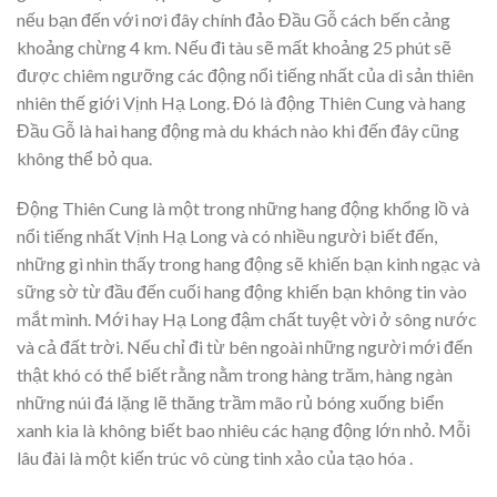
nếu bạn đến với nơi đây chính đảo Đầu Gỗ cách bến cảng
khoảng chừng 4 km. Nếu đi tàu sẽ mất khoảng 25 phút sẽ
được chiêm ngưỡng các động nổi tiếng nhất của di sản thiên
nhiên thế giới Vịnh Hạ Long. Đó là động Thiên Cung và hang
Đầu Gỗ là hai hang động mà du khách nào khi đến đây cũng
không thể bỏ qua.
Động Thiên Cung là một trong những hang động khổng lồ và
nổi tiếng nhất Vịnh Hạ Long và có nhiều người biết đến,
những gì nhìn thấy trong hang động sẽ khiến bạn kinh ngạc và
sững sờ từ đầu đến cuối hang động khiến bạn không tin vào
mắt mình. Mới hay Hạ Long đậm chất tuyệt vời ở sông nước
và cả đất trời. Nếu chỉ đi từ bên ngoài những người mới đến
thật khó có thể biết rằng nằm trong hàng trăm, hàng ngàn
những núi đá lặng lẽ thăng trầm mão rủ bóng xuống biển
xanh kia là không biết bao nhiêu các hạng động lớn nhỏ. Mỗi
lâu đài là một kiến trúc vô cùng tinh xảo của tạo hóa .