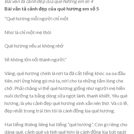
Bài văn tả cảnh đẹp của quê hương em số 4
Bài văn tả cảnh đẹp của quê hương em số 5
“Quê hương mỗi người chỉ một
Như là chỉ một mẹ thôi
Quê hương nếu ai không nhớ
Sẽ không lớn nổi thành người.”
Vâng, quê hương chính là nơi ta đã cất tiếng khóc oa oa đầu
tiên, nơi ửng hông gò má ta, nơi cho ta những tấm lòng che
chở. Phải chăng vì thế quê hương giống như người mẹ hiền
nuôi dưỡng ta bằng dòng sữa ngọt lành, thanh khiết. Yêu quê
hương, là yêu cảnh đẹp quê hương xinh xắn nên thơ. Và có lẽ,
đẹp nhất trong trái tim tôi là cánh đồng lúa quê hương.
Hai tiếng thiêng liêng hai tiếng “quê hương”. Còn gì riêng cho
dáng quê, cảnh quê và tình quê hơn là cánh đồng lúa bát ngát