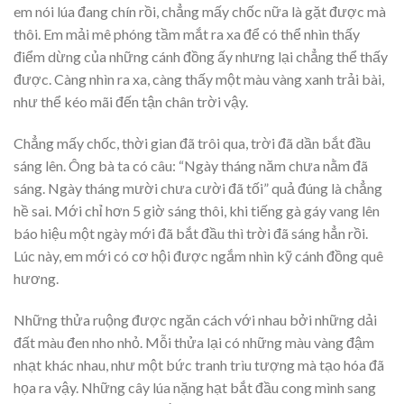
em nói lúa đang chín rồi, chẳng mấy chốc nữa là gặt được mà
thôi. Em mải mê phóng tầm mắt ra xa để có thể nhìn thấy
điểm dừng của những cánh đồng ấy nhưng lại chẳng thể thấy
được. Càng nhìn ra xa, càng thấy một màu vàng xanh trải bài,
như thể kéo mãi đến tận chân trời vậy.
Chẳng mấy chốc, thời gian đã trôi qua, trời đã dần bắt đầu
sáng lên. Ông bà ta có câu: “Ngày tháng năm chưa nằm đã
sáng. Ngày tháng mười chưa cười đã tối” quả đúng là chẳng
hề sai. Mới chỉ hơn 5 giờ sáng thôi, khi tiếng gà gáy vang lên
báo hiệu một ngày mới đã bắt đầu thì trời đã sáng hẳn rồi.
Lúc này, em mới có cơ hội được ngắm nhìn kỹ cánh đồng quê
hương.
Những thửa ruộng được ngăn cách với nhau bởi những dải
đất màu đen nho nhỏ. Mỗi thửa lại có những màu vàng đậm
nhạt khác nhau, như một bức tranh trìu tượng mà tạo hóa đã
họa ra vậy. Những cây lúa nặng hạt bắt đầu cong mình sang