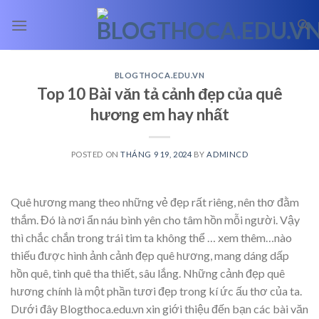
Skip
to
content
BLOGTHOCA.EDU.VN
Top 10 Bài văn tả cảnh đẹp của quê
hương em hay nhất
POSTED ON
THÁNG 9 19, 2024
BY
ADMINCD
Quê hương mang theo những vẻ đẹp rất riêng, nên thơ đằm
thắm. Đó là nơi ẩn náu bình yên cho tâm hồn mỗi người. Vậy
thì chắc chắn trong trái tim ta không thể
… xem thêm…
nào
thiếu được hình ảnh cảnh đẹp quê hương, mang dáng dấp
hồn quê, tình quê tha thiết, sâu lắng. Những cảnh đẹp quê
hương chính là một phần tươi đẹp trong kí ức ấu thơ của ta.
Dưới đây Blogthoca.edu.vn xin giới thiệu đến bạn các bài văn