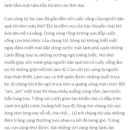
lành tắm mát tâm hồn tôi khi còn thơ dại.
Con sông tự lúc nào đã gắn liền với cuộc sống của người dân
quê tôi như máu thịt? Đó là niềm vui của bác thuyền chài khi
kéo lên mẻ cá nặng. Dòng sông rộng lượng vun đắp cuộc
sống còn khó nhọc của chúng tôi. Sông lại không biết mệt
ngày đêm miệt mài dần dòng nước mát lành phủ xanh những
cánh đồng bao la, những nương ngô biêng biếc. Nó như
muốn góp sức mình giúp người dân quê tôi có cuộc sống ấm
no từ những giọt mồ hôi, lam lũ. Còn với tôi, sông là người
bạn thân thiết. Làm sao có thể quên được những buổi trưa
hè, lũ chúng tôi trốn ngủ trưa, mò ra quãng sông mát rượi. Rồi
“ùm…ùm” một loạt thi nhau nhảy xuống sông tắm, làm nước
bắn tung tóe. Tiếng nói cười giòn tan khiến chú cò đậu trên
cành tre giật mình, hoảng hốt bay đi. Sông ôm chúng tôi vào
lòng như lòng mẹ vỗ về, che chở… Lũ trẻ chúng tôi vào những
đêm trăng sáng thường kéo nhau ra bờ đê hóng gió. Trông
xa, con sông như được dát những sợi vàng lóng lánh, làn