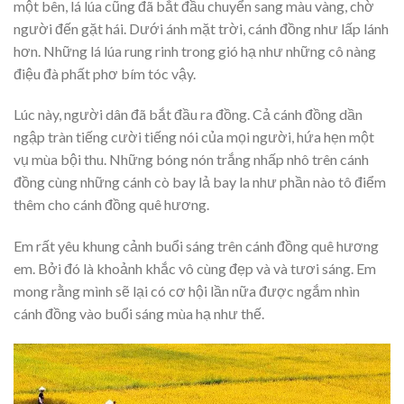
một bên, lá lúa cũng đã bắt đầu chuyển sang màu vàng, chờ
người đến gặt hái. Dưới ánh mặt trời, cánh đồng như lấp lánh
hơn. Những lá lúa rung rinh trong gió hạ như những cô nàng
điệu đà phất phơ bím tóc vậy.
Lúc này, người dân đã bắt đầu ra đồng. Cả cánh đồng dần
ngập tràn tiếng cười tiếng nói của mọi người, hứa hẹn một
vụ mùa bội thu. Những bóng nón trắng nhấp nhô trên cánh
đồng cùng những cánh cò bay lả bay la như phần nào tô điểm
thêm cho cánh đồng quê hương.
Em rất yêu khung cảnh buổi sáng trên cánh đồng quê hương
em. Bởi đó là khoảnh khắc vô cùng đẹp và và tươi sáng. Em
mong rằng mình sẽ lại có cơ hội lần nữa được ngắm nhìn
cánh đồng vào buổi sáng mùa hạ như thế.