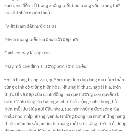
xanh, êm đềm rủ bóng xuống biết bao trang văn, trang thơ
của thi nhân muôn thuở:
“Việt Nam đất nước ta ơi
Mênh mông biển lúa đâu trời đẹp hơn
Cánh cò bay lả rập rờn
Mây mờ che đỉnh Trường Sơn sớm chiều.”
Đó là trong trang văn, quê hương đẹp dịu dàng mà đằm thắm
cùng cánh cò trắng hiền hòa. Nhưng kì thực, ngoài kia, trên
thực tế vẻ đẹp của cánh đồng lúa quê hương còn quyến rũ
hơn. Cánh đồng lúa bát ngát như biển rộng rinh không bờ
bến, mỗi đợt lúa gối đầu nhau, tạo nên những đợt sóng lúa
nhấp nhô, nhịp nhàng, yên ả. Những bông lúa như những nàng
thiếu nữ xuân sắc, xuân thì, mang một sức sống tươi trẻ, dòng
dòng nhựa sống. Đặc biệt khi còn ở thì con gái, những bông