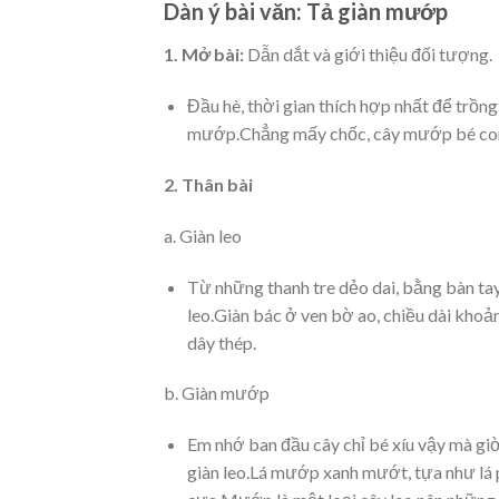
Dàn ý bài văn: Tả giàn mướp
1.
Mở bài:
Dẫn dắt và giới thiệu đối tượng.
Đầu hè, thời gian thích hợp nhất để trồ
mướp.Chẳng mấy chốc, cây mướp bé con n
2. Thân bài
a. Giàn leo
Từ những thanh tre dẻo dai, bằng bàn ta
leo.Giàn bác ở ven bờ ao, chiều dài kho
dây thép.
b. Giàn mướp
Em nhớ ban đầu cây chỉ bé xíu vậy mà gi
giàn leo.Lá mướp xanh mướt, tựa như lá ph