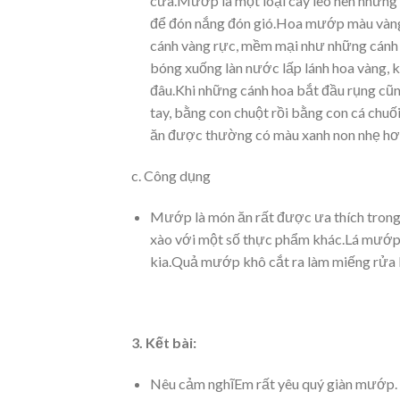
cưa.Mướp là một loại cây leo nên những t
để đón nắng đón gió.Hoa mướp màu vàng 
cánh vàng rực, mềm mại như những cánh b
bóng xuống làn nước lấp lánh hoa vàng, 
đâu.Khi những cánh hoa bắt đầu rụng cũn
tay, bằng con chuột rồi bằng con cá chu
ăn được thường có màu xanh non nhẹ hơn 
c. Công dụng
Mướp là món ăn rất được ưa thích tron
xào với một số thực phẩm khác.Lá mướp c
kia.Quả mướp khô cắt ra làm miếng rửa bá
3. Kết bài:
Nêu cảm nghĩEm rất yêu quý giàn mướp. Em