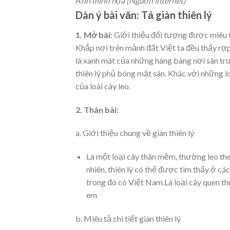
Ảnh minh họa (Nguồn internet)
Dàn ý bài văn: Tả giàn thiên lý
1. Mở bài:
Giới thiệu đối tượng được miêu 
Khắp nơi trên mảnh đất Việt ta đều thấy rợp 
là xanh mát của những hàng bàng nơi sân trư
thiên lý phủ bóng mặt sân. Khác với những lo
của loài cây leo.
2. Thân bài:
a. Giới thiệu chung về giàn thiên lý
Là một loại cây thân mềm, thường leo the
nhiên, thiên lý có thể được tìm thấy ở cá
trong đó có Việt Nam.Là loại cây quen thu
em
b. Miêu tả chi tiết giàn thiên lý