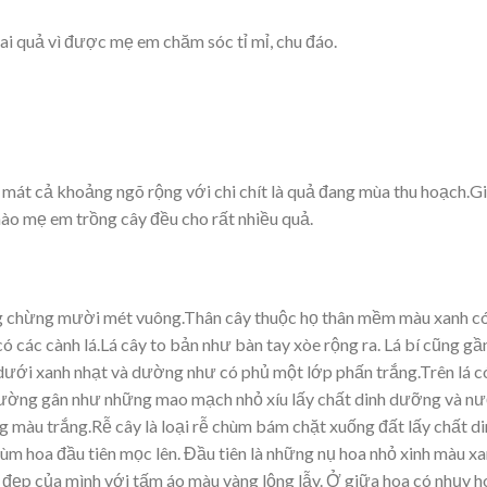
sai quả vì được mẹ em chăm sóc tỉ mỉ, chu đáo.
e mát cả khoảng ngõ rộng với chi chít là quả đang mùa thu hoạch.G
nào mẹ em trồng cây đều cho rất nhiều quả.
ng chừng mười mét vuông.Thân cây thuộc họ thân mềm màu xanh c
ó các cành lá.Lá cây to bản như bàn tay xòe rộng ra. Lá bí cũng gầ
dưới xanh nhạt và dường như có phủ một lớp phấn trắng.Trên lá c
ác đường gân như những mao mạch nhỏ xíu lấy chất dinh dưỡng và n
ng màu trắng.Rễ cây là loại rễ chùm bám chặt xuống đất lấy chất d
m hoa đầu tiên mọc lên. Đầu tiên là những nụ hoa nhỏ xinh màu xa
vẻ đẹp của mình với tấm áo màu vàng lộng lẫy. Ở giữa hoa có nhụy h