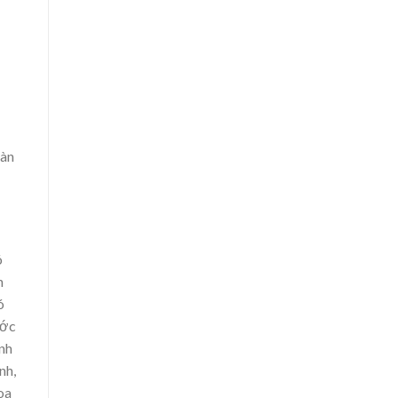
iàn
ó
n
ó
ước
inh
nh,
oa