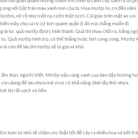
ua rua quấn quanh những thanh tre chính là cành cây, đâm ra tứ ph
óng nổi bật trên màu xanh non của lá. Hoa mướp to, có đến năm
ướm, nở rộ như một nụ cười thật tươi. Cái giàn trên mặt ao soi
khiến mấy chú cá rô cứ bơi quanh quẩn ở đó mà chẳng muốn đi
g là lúc quả mướp được hình thành. Quả thi nhau chồi ra, bằng ng
ối to. Quả mướp hình trụ, có thể thẳng hoặc hơi cong cong. Mướp 
lá còn để lâu thì mướp sẽ bị già và khô.
g ẩm thực người Việt. Mướp nấu cùng canh cua làm dậy hương h
òn dùng để lau nhựa mít vì nó có khả năng dính lấy thứ nhựa
t lại rất sạch và bền.
 luôn tự nhủ sẽ chăm sóc thật tốt để cây ra nhiều hoa và kết trá