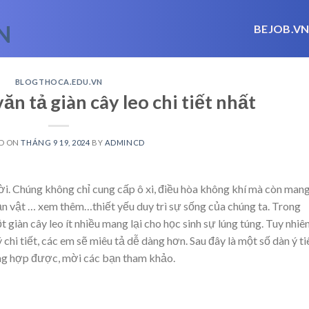
BEJOB.V
BLOGTHOCA.EDU.VN
ăn tả giàn cây leo chi tiết nhất
D ON
THÁNG 9 19, 2024
BY
ADMINCD
ời. Chúng không chỉ cung cấp ô xi, điều hòa không khí mà còn man
ản vật
… xem thêm…
thiết yếu duy trì sự sống của chúng ta. Trong
 giàn cây leo ít nhiều mang lại cho học sinh sự lúng túng. Tuy nhiên
chi tiết, các em sẽ miêu tả dễ dàng hơn. Sau đây là một số dàn ý ti
ổng hợp được, mời các bạn tham khảo.