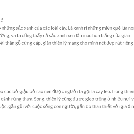
tả
những sắc xanh của các loài cây. Là xanh rì những miền quê lúa no
ờng, và ta cũng thấy cả sắc xanh xen lẫn màu hoa trắng của giàn
ài thân gỗ cứng cáp, giàn thiên lý mang cho mình nét đẹp rất riêng
o các bờ giậu bờ rào nên được người ta gọi là cây leo.Trong thiê
c cánh rừng thưa. Song, thiên lý cũng được gieo trồng ở nhiều nơi 
ộc, gần gũi với cuộc sống con người, gắn bó thân thiết với gia đì