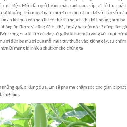
ả xuất hiện. Mới đầu quả bé xíu màu xanh non e ấp, và cứ thế quả 
quả dài khoảng bốn mươi năm mươi cm thon thon dài với lớp vỏ màu
ốn ăn khi quả còn non thì có thể thu hoạch khi dài khoảng hơn ba
 không ăn được vì cũng đã bị khô, lúc ấy hạt của nó sẽ dùng làm g
. Bên trong quả là lớp cùi dày , ở giữa là hạt màu vàng với ruột bí m
 mươi đến ba mươi quả mỗi mùa tùy thuộc vào giống cây, sự chăm
 hơn.Bí mang lại nhiều chất xơ cho chúng ta
 những quả bí đung đưa. Em sẽ phụ mẹ chăm sóc cho giàn bí phát
bí mẹ làm.