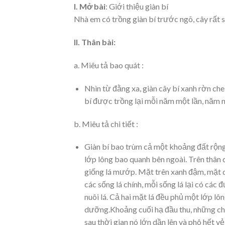
I. Mở bài
: Giới thiệu giàn bí
Nhà em có trồng giàn bí trước ngõ, cây rất 
II. Thân bài:
a. Miêu tả bao quát :
Nhìn từ đằng xa, giàn cây bí xanh rờn ch
bí được trồng lại mỗi năm một lần, năm 
b. Miêu tả chi tiết :
Giàn bí bao trùm cả một khoảng đất rộ
lớp lông bao quanh bên ngoài. Trên thân c
giống lá mướp. Mặt trên xanh đậm, mặt 
các sống lá chính, mỗi sống lá lại có c
nuôi lá. Cả hai mặt lá đều phủ một lớp lô
dưỡng.Khoảng cuối hạ đầu thu, những chù
sau thời gian nó lớn dần lên và phô hết 