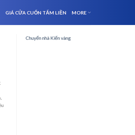
N
GIÁ CỬA CUỐN TẤM LIỀN
MORE
Chuyển nhà Kiến vàng
g
,
êu