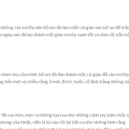
ng những cây mướp nên bố em đã làm một cái giàn ven bờ ao để trồ
gày nào đã leo thành một giàn mướp xanh tốt và nhìn rất bắt mắ
y khéo léo của mình, bố em đã đan thành một cái giàn để cây mướp
ảng bốn mét và chiều rộng 3 mét, được buộc cố định bằng những sợ
ờ đã cao hơn, mọc ra những tua rua như những cánh tay bám chắc l
ong của Nhật, viền lá lùi vào rồi lại tiến ra như những hình răng