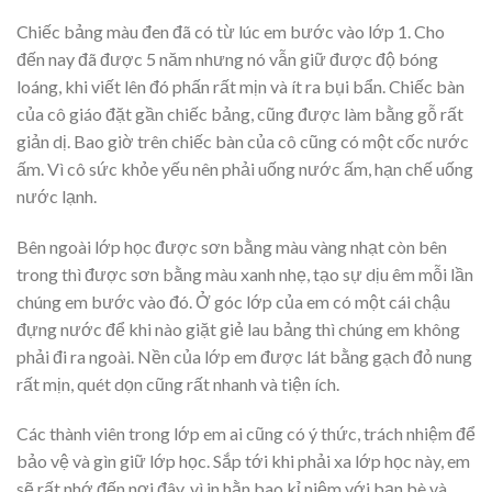
Chiếc bảng màu đen đã có từ lúc em bước vào lớp 1. Cho
đến nay đã được 5 năm nhưng nó vẫn giữ được độ bóng
loáng, khi viết lên đó phấn rất mịn và ít ra bụi bẩn. Chiếc bàn
của cô giáo đặt gần chiếc bảng, cũng được làm bằng gỗ rất
giản dị. Bao giờ trên chiếc bàn của cô cũng có một cốc nước
ấm. Vì cô sức khỏe yếu nên phải uống nước ấm, hạn chế uống
nước lạnh.
Bên ngoài lớp học được sơn bằng màu vàng nhạt còn bên
trong thì được sơn bằng màu xanh nhẹ, tạo sự dịu êm mỗi lần
chúng em bước vào đó. Ở góc lớp của em có một cái chậu
đựng nước để khi nào giặt giẻ lau bảng thì chúng em không
phải đi ra ngoài. Nền của lớp em được lát bằng gạch đỏ nung
rất mịn, quét dọn cũng rất nhanh và tiện ích.
Các thành viên trong lớp em ai cũng có ý thức, trách nhiệm để
bảo vệ và gìn giữ lớp học. Sắp tới khi phải xa lớp học này, em
sẽ rất nhớ đến nơi đây, vì in hằn bao kỉ niệm với bạn bè và