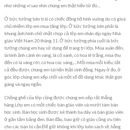
như những vì sao nhìn chúng em thật hiền từ đó…
Ở bức tường bên trái có chiếc đồng hồ hình vuông do cô gioá
chủ nhiệm lớp em mua tặng lớp. Ở bức tường bên phải là
khung ảnh hình chữ nhật chụp cả lớp em nhân dịp ngày Nhà
giáo Việt Nam 20 tháng 11. Ở bức tường phía cuối là bức
tường chúng em hay sử dụng để trang trí lớp. Mùa xuân đến,
là hình ảnh cánh én vàng, là cỏ xanh, có hoa lê trắng, mùa thu
đến có lá vàng rơi, có hoa cúc vàng,…Mỗi mùa mỗi kiểu, tất
cả đều được chúng em tái hện thật sinh động. Ngay ở đo, ở
góc lớp chúng em xếp chổi và một số đồ dùng khác thật gọn
gàng và ngay ngắn.
Chồng ghế của lớp cũng được chúng em xếp rất thẳng
hàng.Lớp em có một chiếc bàn giáo viên và mười tám bàn
học sinh. Bàn học sinh được kê thành ba dãy và bàn giáo viên
ở gần tấm bảng đen. Bàn đầu, bao giờ cô giáo cũng ưu tiên
cho các bạn bị cận.Để giữ không khí lớp luôn sạch sẽ, hằng