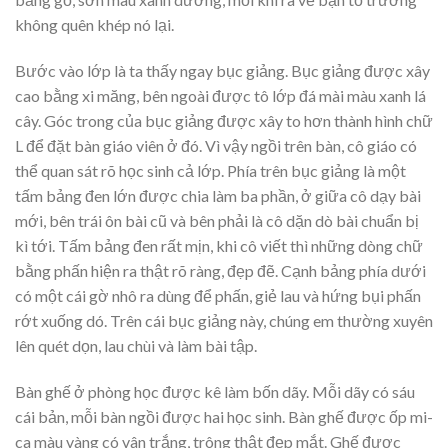
không quên khép nó lại.
Bước vào lớp là ta thấy ngay bục giảng. Bục giảng được xây
cao bằng xi măng, bên ngoài được tô lớp đá mài màu xanh lá
cây. Góc trong của bục giảng được xây to hơn thành hình chữ
L để đặt bàn giáo viên ở đó. Vì vậy ngồi trên bàn, cô giáo có
thể quan sát rõ học sinh cả lớp. Phía trên bục giảng là một
tấm bảng đen lớn được chia làm ba phần, ở giữa cô dạy bài
mới, bên trái ôn bài cũ và bên phải là cô dặn dò bài chuẩn bị
kì tới. Tấm bảng đen rất mịn, khi cô viết thì những dòng chữ
bằng phấn hiện ra thật rõ ràng, đẹp đẽ. Cạnh bảng phía dưới
có một cái gờ nhô ra dùng để phấn, giẻ lau và hứng bụi phấn
rớt xuống dó. Trên cái bục giảng này, chúng em thường xuyên
lên quét dọn, lau chùi và làm bài tập.
Bàn ghế ở phòng học được kê làm bốn dãy. Mỗi dãy có sáu
cái bản, mỗi bàn ngồi được hai học sinh. Bàn ghế được ốp mi-
ca màu vàng có vân trắng, trông thật đẹp mắt. Ghế được