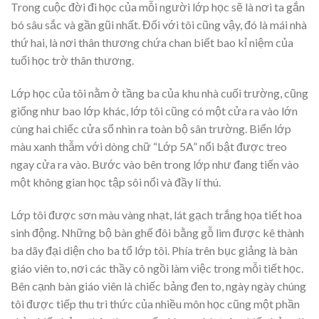
Trong cuộc đời đi học của mỗi người lớp học sẽ là nơi ta gắn
bó sâu sắc và gần gũi nhất. Đối với tôi cũng vậy, đó là mái nhà
thứ hai, là nơi thân thương chứa chan biết bao kỉ niệm của
tuổi học trờ thân thương.
Lớp học của tôi nằm ở tầng ba của khu nhà cuối trường, cũng
giống như bao lớp khác, lớp tôi cũng có một cửa ra vào lớn
cùng hai chiếc cửa sổ nhìn ra toàn bộ sân trường. Biển lớp
màu xanh thẫm với dòng chữ “Lớp 5A” nổi bật được treo
ngay cửa ra vào. Bước vào bên trong lớp như đang tiến vào
một không gian học tập sôi nổi và đầy lí thú.
Lớp tôi được sơn màu vàng nhạt, lát gạch trắng họa tiết hoa
sinh động. Những bộ bàn ghế đôi bằng gỗ lim được kê thành
ba dãy đại diện cho ba tổ lớp tôi. Phía trên bục giảng là bàn
giáo viên to, nơi các thầy cô ngồi làm việc trong mỗi tiết học.
Bên cạnh bàn giáo viên là chiếc bảng đen to, ngày ngày chúng
tôi được tiếp thu tri thức của nhiều môn học cũng một phần