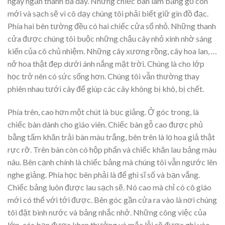
ngay ngắn thành ba dãy. Những chiếc bàn làm bằng gỗ còn
mới và sạch sẽ vì cô dạy chúng tôi phải biết giữ gìn đồ đạc.
Phía hai bên tường đều có hai chiếc cửa sổ nhỏ. Những thanh
cửa được chúng tôi buộc những chậu cây nhỏ xinh nhờ sáng
kiến của cô chủ nhiệm. Những cây xương rồng, cây hoa lan, …
nở hoa thật đẹp dưới ánh nắng mặt trời. Chúng là cho lớp
học trở nên có sức sống hơn. Chúng tôi vẫn thường thay
phiên nhau tưới cây để giúp các cây không bị khô, bị chết.
Phía trên, cao hơn một chút là bục giảng. Ở góc trong, là
chiếc bàn dành cho giáo viên. Chiếc bàn gỗ cao được phủ
bằng tấm khăn trải bàn màu trắng, bên trên là lọ hoa giả thật
rực rỡ. Trên bàn còn có hộp phấn và chiếc khăn lau bảng màu
nâu. Bên cạnh chính là chiếc bảng mà chúng tôi vẫn ngước lên
nghe giảng. Phía học bên phải là để ghi sĩ số và bạn vắng.
Chiếc bảng luôn được lau sạch sẽ. Nó cao mà chỉ có cô giáo
mới có thế với tới được. Bên góc gần cửa ra vào là nơi chúng
tôi đặt bình nước và bảng nhắc nhở. Những công việc của
lớp, các bạn được khen thưởng và mắc lỗi sẽ được ghi vào