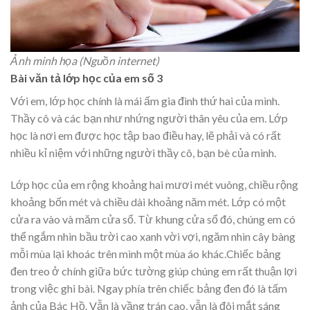
Ảnh minh họa (Nguồn internet)
Bài văn tả lớp học của em số 3
Với em, lớp học chính là mái ấm gia đình thứ hai của mình.
Thầy cô và các bạn như nhứng người thân yêu của em. Lớp
học là nơi em được học tập bao điều hay, lẽ phải và có rất
nhiều kỉ niệm với những người thầy cô, bạn bè của mình.
Lớp học của em rộng khoảng hai mươi mét vuông, chiều rộng
khoảng bốn mét và chiều dài khoảng năm mét. Lớp có một
cửa ra vào và măm cửa sổ. Từ khung cửa sổ đó, chúng em có
thể ngắm nhìn bầu trời cao xanh vời vợi, ngăm nhìn cây bàng
mỗi mùa lại khoác trên mình một mùa áo khác.Chiếc bảng
đen treo ở chính giữa bức tường giúp chúng em rất thuận lợi
trong việc ghi bài. Ngay phía trên chiếc bảng đen đó là tấm
ảnh của Bác Hồ. Vẫn là vầng trán cao, vẫn là đôi mắt sáng