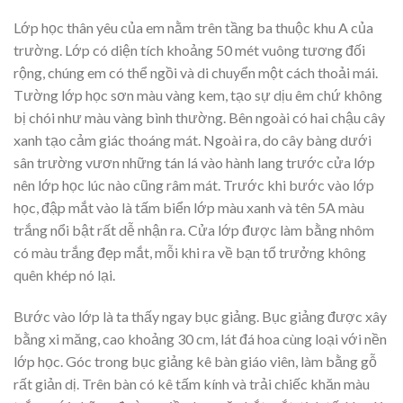
Lớp học thân yêu của em nằm trên tầng ba thuộc khu A của
trường. Lớp có diện tích khoảng 50 mét vuông tương đối
rộng, chúng em có thể ngồi và di chuyển một cách thoải mái.
Tường lớp học sơn màu vàng kem, tạo sự dịu êm chứ không
bị chói như màu vàng bình thường. Bên ngoài có hai chậu cây
xanh tạo cảm giác thoáng mát. Ngoài ra, do cây bàng dưới
sân trường vươn những tán lá vào hành lang trước cửa lớp
nên lớp học lúc nào cũng râm mát. Trước khi bước vào lớp
học, đập mắt vào là tấm biển lớp màu xanh và tên 5A màu
trắng nổi bật rất dễ nhận ra. Cửa lớp được làm bằng nhôm
có màu trắng đẹp mắt, mỗi khi ra về bạn tổ trưởng không
quên khép nó lại.
Bước vào lớp là ta thấy ngay bục giảng. Bục giảng được xây
bằng xi măng, cao khoảng 30 cm, lát đá hoa cùng loại với nền
lớp học. Góc trong bục giảng kê bàn giáo viên, làm bằng gỗ
rất giản dị. Trên bàn có kê tấm kính và trải chiếc khăn màu