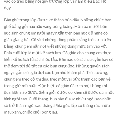
vào có treo bảng nội quy trường lớp và năm điều Bác Hồ
dạy.
Bàn ghế trong lớp được kê thành bốn dãy. Những chiếc bàn
ghế bằng gỗ màu nâu vàng bóng loáng. Hơn ba mươi bạn
học sinh chúng em ngồi ngay ngắn trên bàn học để nghe cô
giáo giảng bài. Cô viết những dòng phấn trắng tròn trịa trên
bảng, chúng em nắn nót viết những dòng mực tím vào vở.
Phía cuối lớp là một kệ sách lớn. Cô giáo cho chúng em thực
hiện kế hoạch tủ sách học tập. Bạn nào có sách, truyện hay có
thể đem tới để tất cả các bạn cùng đọc. Những quyển sách
ngay ngắn trên giá đợi các bạn nhỏ khám phá. Trên tường,
chúng em treo cờ thi đua, treo một vài bức tranh các bạn vẽ
trong giờ mĩ thuật. Đặc biệt, cô giáo đã treo một bảng thi
đua. Bạn nào được điểm giỏi, được cô khen sẽ được dán một
hình ngôi sao. Cuối tháng, bạn nào được nhiều ngôi sao nhất
sẽ trở thành ngôi sao tháng. Phía góc lớp có thùng rác nhựa
màu xanh, chiếc chổi bông lau.