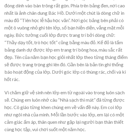
đóng dính vào bàn trông rất gọn. Phía trên bảng đen, nơi cao
nhất là ảnh chân dung Bác Hồ. Dưới một chút là dòng chữ in
màu đỏ “Tiên học lễ hậu học văn”. Nơi góc bảng bên phải có
một ô vuông nhỏ ghi tên lớp, số bạn hiện diện, vắng mặt mỗi
ngày. Bức tường cuối lớp được trang trí bởi dòng chữ:
“Thầy dạy tốt, trò học tốt” cũng bằng màu đỏ. Kế đỏ là tấm
bảng danh dự được lớp em trang trí bông hoa, màu sắc rất
đẹp. Tên của năm bạn học giỏi nhất lớp theo từng tháng điểm
sẽ được trang trọng ghi lên đó. Gần bên là bản tin ghi thống
báo hoạt động của lớp. Dưới góc lớp có thùng rác, chổi và ki
hốt rác.
Vì chăm giữ vệ sinh nên lớp em từ ngoài vào trong luôn sạch
sẽ. Chúng em luôn nhớ câu “Nhà sạch thì mát” đã từng được
học. Cô giáo từng khen chúng em về vấn đề này. Em coi lớp
như ngôi nhà của mình. Mỗi lần bước vào lớp, em lại có một
cảm giác ấm áp, thân quen như gặp lại người bạn thân thiết
cùng học tập, vui chơi suốt một năm học.