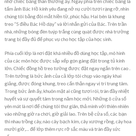
nhờ chiếc bảng thân thương ấy. Ngay phía trên chiếc bảng là
tấm ảnh Bác Hồ kính yêu đang nở nụ cười tươi rạng rỡ, nhìn
chúng tôi bằng đôi mắt hiền từ, phúc hậu. Hai bên là khung
treo “5 điều Bác Hồ dạy” và lời nhắn gửi của Bác. Trên trần
nhà, những bóng đèn tuýp trắng cùng quạt được nhà trường
trang bị đầy đủ để phục vụ cho học tập của học sinh.
Phía cuối lớp là nơi đặt khá nhiều đồ dùng học tập, mô hình
của các môn học được sắp xếp gọn gàng đặt trong tủ kính
lớn. Chiếc đồng hồ treo tường được đặt ngay ngắn trên cao .
Trên tường là bức ảnh của cả lớp tôi chụp vào ngày khai
giảng, được đóng khung, treo cẩn thận ngay vị trí trung tâm.
Trong bức ảnh ấy, khuôn mặt ai cũng tươi rói, tràn đầy nhiệt
huyết và sự quyết tâm trong năm học mới. Những ô cửa sổ
yên mát là nơi để chúng tôi thư giãn, thả mình với thiên nhiên
vào những giờ ra chơi, giờ giải lao. Trên bệ cửa sổ, các bạn
thi nhau trồng cây, nào cây bạch kim, cây xương rồng, cây hoa
mười giờ,… để lớp thêm rực rỡ sắc màu và tràn đầy sức