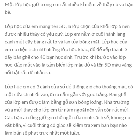
Một lớp học giữ trong em rất nhiều kỉ niệm về thầy cô và bạn
bè.
Lớp học của em mang tên 5D, là lớp chọn của khối lớp 5 nên
được nhiều thầy cô yêu quý. Lớp em nằm ở cuối hành lang,
cạnh một cây bàng rất to và lan tỏa bóng mát. Lớp học của
em có diện tích như những lớp học khác, đủ để xếp thành 3
dãy bàn ghế cho 40 bạn học sinh. Trước khi bước vào lớp
học, đập mắt vào là tấm biển lớp màu đỏ và tên 5D màu vàng
nổi bật rất dễ nhận ra.
Lớp học em có 3 cánh cửa sổ để thông gió cho thoáng mát, có
một cửa chính đi vào, đi ra nằm gần với góc bảng. Bàn ghế
của lớp em được làm bằng gỗ sơn bóng loáng. Nhà trường
vừa mới thay cho lớp em từ năm ngoái nên vẫn còn rất mới.
Các bạn ai cũng giữ gìn chỗ ngồi của mình sạch sẽ, không có
vất bẩn, vì cuối tháng cô giáo sẽ kiểm tra xem bàn bạn nào
làm bẩn sẽ phạt trực nhật một tuần.