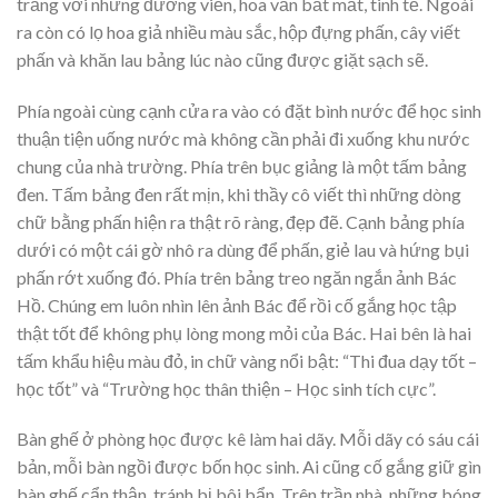
trắng với những đường viền, hoa văn bắt mắt, tinh tế. Ngoài
ra còn có lọ hoa giả nhiều màu sắc, hộp đựng phấn, cây viết
phấn và khăn lau bảng lúc nào cũng được giặt sạch sẽ.
Phía ngoài cùng cạnh cửa ra vào có đặt bình nước để học sinh
thuận tiện uống nước mà không cần phải đi xuống khu nước
chung của nhà trường. Phía trên bục giảng là một tấm bảng
đen. Tấm bảng đen rất mịn, khi thầy cô viết thì những dòng
chữ bằng phấn hiện ra thật rõ ràng, đẹp đẽ. Cạnh bảng phía
dưới có một cái gờ nhô ra dùng để phấn, giẻ lau và hứng bụi
phấn rớt xuống đó. Phía trên bảng treo ngăn ngắn ảnh Bác
Hồ. Chúng em luôn nhìn lên ảnh Bác để rồi cố gắng học tập
thật tốt để không phụ lòng mong mỏi của Bác. Hai bên là hai
tấm khẩu hiệu màu đỏ, in chữ vàng nổi bật: “Thi đua dạy tốt –
học tốt” và “Trường học thân thiện – Học sinh tích cực”.
Bàn ghế ở phòng học được kê làm hai dãy. Mỗi dãy có sáu cái
bản, mỗi bàn ngồi được bốn học sinh. Ai cũng cố gắng giữ gìn
bàn ghế cẩn thận, tránh bị bôi bẩn. Trên trần nhà, những bóng