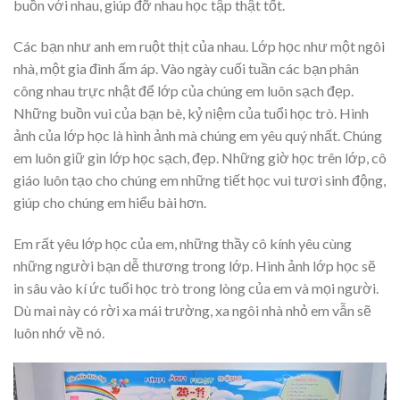
buồn với nhau, giúp đỡ nhau học tập thật tốt.
Các bạn như anh em ruột thịt của nhau. Lớp học như một ngôi
nhà, một gia đình ấm áp. Vào ngày cuối tuần các bạn phân
công nhau trực nhật để lớp của chúng em luôn sạch đẹp.
Những buồn vui của bạn bè, kỷ niệm của tuổi học trò. Hình
ảnh của lớp học là hình ảnh mà chúng em yêu quý nhất. Chúng
em luôn giữ gìn lớp học sạch, đẹp. Những giờ học trên lớp, cô
giáo luôn tạo cho chúng em những tiết học vui tươi sinh động,
giúp cho chúng em hiểu bài hơn.
Em rất yêu lớp học của em, những thầy cô kính yêu cùng
những người bạn dễ thương trong lớp. Hình ảnh lớp học sẽ
in sâu vào kí ức tuổi học trò trong lòng của em và mọi người.
Dù mai này có rời xa mái trường, xa ngôi nhà nhỏ em vẫn sẽ
luôn nhớ về nó.