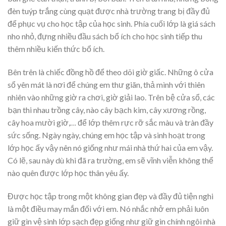
đèn tuýp trắng cùng quạt được nhà trường trang bị đầy đủ
để phục vụ cho học tập của học sinh. Phía cuối lớp là giá sách
nho nhỏ, đựng nhiều đầu sách bổ ích cho học sinh tiếp thu
thêm nhiều kiến thức bổ ích.
Bên trên là chiếc đồng hồ để theo dõi giờ giấc. Những ô cửa
sổ yên mát là nơi để chúng em thư giãn, thả mình với thiên
nhiên vào những giờ ra chơi, giờ giải lao. Trên bệ cửa sổ, các
bạn thi nhau trồng cây, nào cây bạch kim, cây xương rồng,
cây hoa mười giờ,… để lớp thêm rực rỡ sắc màu và tràn đầy
sức sống. Ngày ngày, chúng em học tập và sinh hoạt trong
lớp học ấy vậy nên nó giống như mái nhà thứ hai của em vậy.
Có lẽ, sau này dù khi đã ra trường, em sẽ vĩnh viễn không thể
nào quên được lớp học thân yêu ấy.
Được học tập trong một không gian đẹp và đầy đủ tiện nghi
là một điều may mắn đối với em. Nó nhắc nhở em phải luôn
giữ gìn vệ sinh lớp sạch đẹp giống như giữ gìn chính ngôi nhà