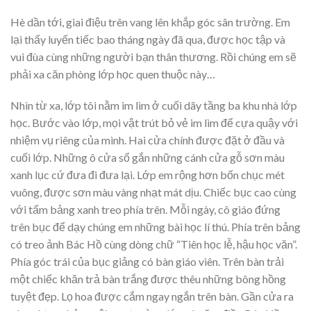
Hè dần tới, giai điệu trên vang lên khắp góc sân trường. Em
lại thấy luyến tiếc bao tháng ngày đã qua, được học tập và
vui đùa cùng những người bạn thân thương. Rồi chúng em sẽ
phải xa căn phòng lớp học quen thuộc này…
Nhìn từ xa, lớp tôi nằm im lìm ở cuối dãy tầng ba khu nhà lớp
học. Bước vào lớp, mọi vật trút bỏ vẻ im lìm để cựa quậy với
nhiệm vụ riêng của mình. Hai cửa chính được đặt ở đầu và
cuối lớp. Những ô cửa sổ gắn những cánh cửa gỗ sơn màu
xanh lục cứ đưa đi đưa lại. Lớp em rộng hơn bốn chục mét
vuông, được sơn màu vàng nhạt mát dịu. Chiếc bục cao cùng
với tấm bảng xanh treo phía trên. Mỗi ngày, cô giáo đứng
trên bục để dạy chúng em những bài học lí thú. Phía trên bảng
có treo ảnh Bác Hồ cùng dòng chữ “Tiên học lễ, hậu học văn”.
Phía góc trái của bục giảng có bàn giáo viên. Trên bàn trải
một chiếc khăn trả bàn trắng được thêu những bông hồng
tuyệt đẹp. Lọ hoa được cắm ngay ngắn trên bàn. Gần cửa ra