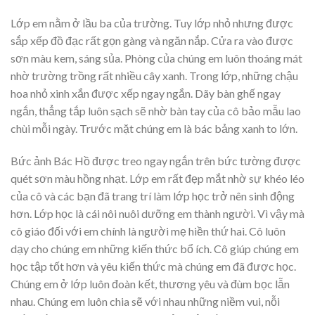
Lớp em nằm ở lầu ba của trường. Tuy lớp nhỏ nhưng được
sắp xếp đồ đạc rất gọn gàng và ngăn nắp. Cửa ra vào được
sơn màu kem, sáng sủa. Phòng của chúng em luôn thoáng mát
nhờ trường trồng rất nhiều cây xanh. Trong lớp, những chậu
hoa nhỏ xinh xắn được xếp ngay ngắn. Dãy bàn ghế ngay
ngắn, thẳng tắp luôn sạch sẽ nhờ bàn tay của cô bảo mẫu lao
chùi mỗi ngày. Trước mặt chúng em là bác bảng xanh to lớn.
Bức ảnh Bác Hồ được treo ngay ngắn trên bức tường được
quét sơn màu hồng nhạt. Lớp em rất đẹp mắt nhờ sự khéo léo
của cô và các bạn đã trang trí làm lớp học trở nên sinh động
hơn. Lớp học là cái nôi nuôi dưỡng em thành người. Vì vậy mà
cô giáo đối với em chính là người mẹ hiền thứ hai. Cô luôn
dạy cho chúng em những kiến thức bổ ích. Cô giúp chúng em
học tập tốt hơn và yêu kiến thức mà chúng em đã được học.
Chúng em ở lớp luôn đoàn kết, thương yêu và đùm bọc lẫn
nhau. Chúng em luôn chia sẽ với nhau những niềm vui, nỗi