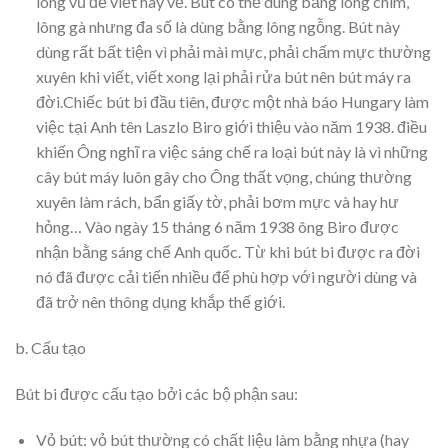
lông vũ để viết hay vẽ. Bút có thể dùng bằng lông chim,
lông gà nhưng đa số là dùng bằng lông ngỗng. Bút này
dùng rất bất tiện vì phải mài mực, phải chấm mực thường
xuyên khi viết, viết xong lại phải rửa bút nên bút máy ra
đời.Chiếc bút bi đầu tiên, được một nhà báo Hungary làm
việc tại Anh tên Laszlo Biro giới thiệu vào năm 1938. điều
khiến Ông nghĩ ra việc sáng chế ra loại bút này là vì những
cây bút máy luôn gây cho Ông thất vọng, chúng thường
xuyên làm rách, bẩn giấy tờ, phải bơm mực và hay hư
hỏng… Vào ngày 15 tháng 6 năm 1938 ông Biro được
nhận bằng sáng chế Anh quốc. Từ khi bút bi được ra đời
nó đã được cải tiến nhiều để phù hợp với người dùng và
đã trở nên thông dụng khắp thế giới.
b. Cấu tạo
Bút bi được cấu tạo bởi các bộ phận sau:
Vỏ bút: vỏ bút thường có chất liệu làm bằng nhựa (hay