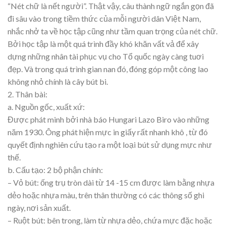
“Nét chữ là nết người”. Thật vậy, câu thành ngữ ngắn gọn đã
đi sâu vào trong tiềm thức của mỗi người dân Việt Nam,
nhắc nhở ta về học tập cũng như tầm quan trọng của nét chữ.
Bởi học tập là một quá trình đầy khó khăn vất vả để xây
dựng những nhân tài phục vụ cho Tổ quốc ngày càng tuơi
đẹp. Và trong quá trình gian nan đó, đóng góp một công lao
không nhỏ chính là cây bút bi.
2. Thân bài:
a. Nguồn gốc, xuất xứ:
Được phát minh bởi nhà báo Hungari Lazo Biro vào những
năm 1930. Ông phát hiện mực in giấy rất nhanh khô , từ đó
quyết định nghiên cứu tạo ra một loại bút sử dụng mực như
thế.
b. Cấu tạo: 2 bộ phận chính:
– Vỏ bút: ống trụ tròn dài từ 14 -15 cm được làm bằng nhựa
dẻo hoặc nhựa màu, trên thân thường có các thông số ghi
ngày, nơi sản xuất.
– Ruột bút: bên trong, làm từ nhựa dẻo, chứa mực đặc hoặc