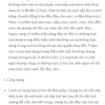
đường kính viên bi tùy thuộc vào mẫu mã mà to nhỏ khác
nhau từ 0,38 đến 0,7mm. Viên bi nhỏ xíu xinh xắn ấy có khả
năng chuyển động tròn đều đẩy cho mực ra đều.Màu mực:
Mực có nhiều loại như mực dầu, mực nước, mực nhũ, đến
mực dạ quang với đủ các màu sắc như đỏ, xanh, đen,…
Ngày càng có nhiều kiểu dáng đẹp lạ. Rồi có những loại
bút dùng trong điều kiện bình thường và cả những loại
dùng trong môi trường khí áp, khí quyển thay đổi. Thậm
chí có loại bút dùng trong điều kiện bất thường không
trọng lượng hoặc ở dưới nước. Có loại bút chỉ có một
ngòi nhưng cũng có những loại có hai, ba, bốn ngòi với đủ
màu mực như xanh, đỏ, đen, tím,…
c. Công dụng
Cách sử dụng bút bi thì rất đơn giản. Chúng ta chỉ cần vặn
nhẹ, hoặc ấn nút hoặc rút nắp bút lên. Sau đó thì dặt bút
xuống để viết, khi viết xong, chúng ta cần đậy nắp bút lại