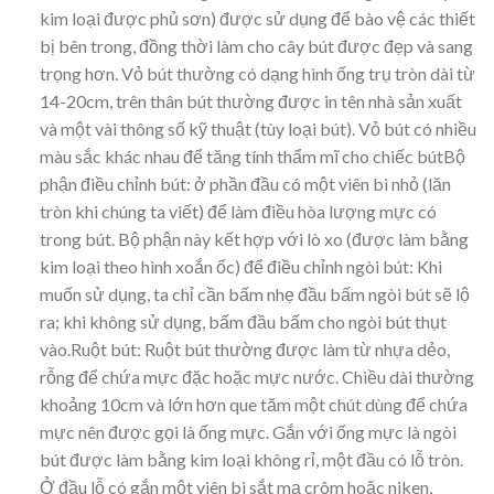
kim loại được phủ sơn) được sử dụng để bào vệ các thiết
bị bên trong, đồng thời làm cho cây bút được đẹp và sang
trọng hơn. Vỏ bút thường có dạng hình ống trụ tròn dài từ
14-20cm, trên thân bút thường được in tên nhà sản xuất
và một vài thông số kỹ thuật (tùy loại bút). Vỏ bút có nhiều
màu sắc khác nhau để tăng tính thẩm mĩ cho chiếc bútBộ
phận điều chỉnh bút: ở phần đầu có một viên bi nhỏ (lăn
tròn khi chúng ta viết) để làm điều hòa lượng mực có
trong bút. Bộ phận này kết hợp với lò xo (được làm bằng
kim loại theo hình xoắn ốc) để điều chỉnh ngòi bút: Khi
muốn sử dụng, ta chỉ cần bấm nhẹ đầu bấm ngòi bút sẽ lộ
ra; khi không sử dụng, bấm đầu bấm cho ngòi bút thụt
vào.Ruột bút: Ruột bút thường được làm từ nhựa dẻo,
rỗng để chứa mực đặc hoặc mực nước. Chiều dài thường
khoảng 10cm và lớn hơn que tăm một chút dùng để chứa
mực nên được gọi là ống mực. Gắn với ống mực là ngòi
bút được làm bằng kim loại không rỉ, một đầu có lỗ tròn.
Ở đầu lỗ có gắn một viên bi sắt mạ crôm hoặc niken,