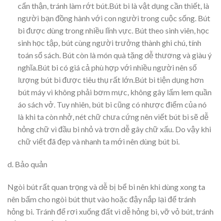
cẩn thận, tránh làm rớt bút.Bút bi là vật dụng cần thiết, là
người bạn đồng hành với con người trong cuộc sống. Bút
bi được dùng trong nhiều lĩnh vực. Bút theo sinh viên, học
sinh học tập, bút cùng người trưởng thành ghi chú, tính
toán sổ sách. Bút còn là món quà tặng dễ thương và giàu ý
nghĩa.Bút bi có giá cả phù hợp với nhiều người nên số
lượng bút bi được tiêu thụ rất lớn.Bút bi tiện dụng hơn
bút máy vì không phải bơm mực, không gây lấm lem quần
áo sách vở. Tuy nhiên, bút bi cũng có nhược điểm của nó
là khi ta còn nhở, nét chữ chưa cứng nên viết bút bi sẽ dễ
hỏng chữ vì đầu bi nhỏ và trơn dễ gây chữ xấu. Do vậy khi
chữ viết đã đẹp và nhanh ta mới nên dùng bút bi.
d. Bảo quản
Ngòi bút rất quan trọng và dễ bị bể bi nên khi dùng xong ta
nên bấm cho ngòi bút thụt vào hoặc đậy nắp lại để tránh
hỏng bi. Tránh để rơi xuống đất vì dễ hỏng bi, vỡ vỏ bút, tránh