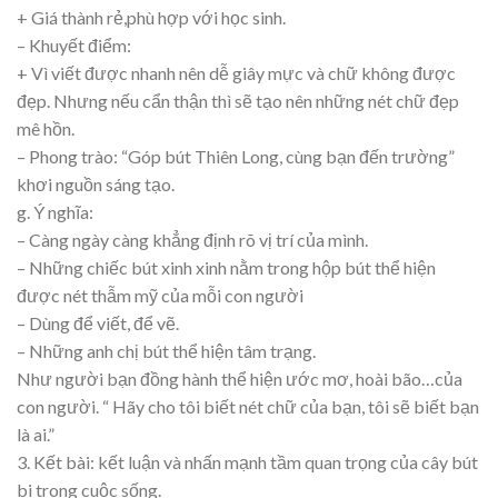
+ Giá thành rẻ,phù hợp với học sinh.
– Khuyết điểm:
+ Vì viết được nhanh nên dễ giây mực và chữ không được
đẹp. Nhưng nếu cẩn thận thì sẽ tạo nên những nét chữ đẹp
mê hồn.
– Phong trào: “Góp bút Thiên Long, cùng bạn đến trường”
khơi nguồn sáng tạo.
g. Ý nghĩa:
– Càng ngày càng khẳng định rõ vị trí của mình.
– Những chiếc bút xinh xinh nằm trong hộp bút thể hiện
được nét thẫm mỹ của mỗi con người
– Dùng để viết, để vẽ.
– Những anh chị bút thể hiện tâm trạng.
Như người bạn đồng hành thể hiện ước mơ, hoài bão…của
con người. “ Hãy cho tôi biết nét chữ của bạn, tôi sẽ biết bạn
là ai.”
3. Kết bài: kết luận và nhấn mạnh tầm quan trọng của cây bút
bi trong cuộc sống.