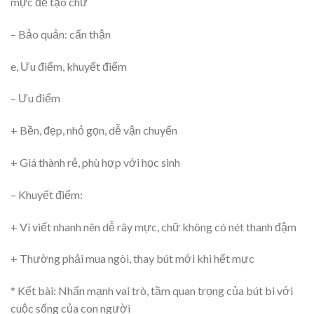
mực để tạo chữ
– Bảo quản: cẩn thận
e, Ưu điểm, khuyết điểm
– Ưu điểm
+ Bền, đẹp, nhỏ gọn, dễ vận chuyển
+ Giá thành rẻ, phù hợp với học sinh
– Khuyết điểm:
+ Vì viết nhanh nên dễ rây mực, chữ không có nét thanh đậm
+ Thường phải mua ngòi, thay bút mới khi hết mực
* Kết bài: Nhấn mạnh vai trò, tầm quan trọng của bút bi với
cuộc sống của con người