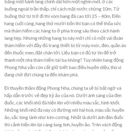
bằng một hành lang chính dài hơn một nghìn mét. ở các
buồng ngoài trần thấp, chỉ cách mặt nước chừng 10m. Từ
buồng thứ tư trở đi thì vòm hang đã cao tới 25 – 40m. Đến
hang cuối cùng, hang thứ mười bốn thì bạn có thể thỏa sức
mà thám hiểm các hàng to ở phía trong sâu theo cách hành
lang hẹp. Nhưng những hang to này mới chỉ có một vài đoàn
thám hiểm với đầy đủ trang thiết bị từ máy móc, đèn, quần áo
đến thuốc men, đặt chân tới. Liệu bạn có đủ tự tin để trở
thành một nhà thám hiểm tài ba không? Tuy nhiên hang động
Phong Nha vẫn còn cất giữ biết bao điều huyền diệu, thú vị
đang chờ đợi chúng ta đến khám phá.
Đi thuyền thăm động Phong Nha, chúng ta sẽ bị bất ngờ và
hấp dẫn trước vẻ đẹp kỳ ảo của nó. Dưới ánh sáng của đèn
đuốc, các khối nhũ đá hiện lên với nhiều màu sắc, hình khối.
Những khối nhũ đá này có đường nét hài hoà, màu sắc huyền
ảo, sắc lóng lánh như kim cương. Nhất là dưới ánh đèn đuốc
thì cảnh hiện lên lại càng lung linh, huyền ảo. Trên vách động