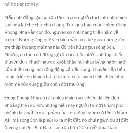
núi hoang sơ này.
Nếu như đấng tạo hoá đã tạo ra con người thì hình như chính
tạo hoá lại che chở cho chúng. Trải qua bao cuộc chiến, động
Phong Nha vẫn còn đó, nguyên sơ như hàng triệu năm về
trước. Những làng quê yên bình nằm xen kẽ giữa những lùm
tre thấp thoáng mái nhà nâu đỏ bên hữu ngạn sông Son.
Những cô thôn nữ đứng gọi đò bên bến nước, những chiếc
thuyền đưa khách ngược xuôi, chào hỏi nhau bằng ngôn ngữ
của nhiều vùng làm sống động cả bến sông. Thuyền cập bến
cũng là lúc du khách bắt đầu một cuộc hành trình khám phá
một mê hồn cung giữa chốn đời thường.
Động Phong Nha có rất nhiều nhánh với chiều dài lên đến
khoảng trên 20 km, nhưng hiện nay người ta mới khám phá
nhánh dài nhất là một phần của con sông ngầm có tên là Nậm
Aki mà sông Son là phần lộ ra mặt đất, nó chui ngầm dưới đất
ở vùng núi Pu-Pha-Ðam cách đó hơn 20km về phía Nam.