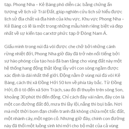
tạp. Phong Nha – Kẻ Bàng phô diễn các bằng chứng ấn
tượng về lịch sử Trái Đất, giúp nghiên cứu lịch sử hiểu được
lịch sử địa chất và địa hình của khu vực. Khu vực Phong Nha –
Kẻ Bàng có lẽ là một trong những mẫu hình riêng biệt và đẹp
nhất về sự kiến tạo carxtơ phức tạp ở Đông Nam Á.
Giấu mình trong núi đá vôi được che chở bởi những cánh
rừng nhiệt đới, Phong Nha giờ đây đã trở nên nổi tiếng bởi
sự hào phóng của tạo hoá đã ban tặng cho vùng đất này một
hệ thống hang động thật lộng lẫy với con sông ngầm được
xác định là dài nhất thế giới. Động nằm ở vùng núi đá vôi Kẻ
Bàng, cách thị xã Ðồng Hới 50 km về phía tây bắc. Từ Ðồng
Hới, đi ô tô đến xã Sơn Trạch, sau đó đi thuyền trên sông Son,
khoảng 30 phút thì đến động. Chỉ cách đây vài năm, đây còn là
một con đường đất đỏ, mưa thì lầy lội, nắng thì bụi bẩn. Nơi
mà một thời bom đạn chiến tranh đã không chừa một tấc đất,
một nhành cây, một ngọn cỏ. Nhưng giờ đây, chính con đường
này đã thổi một luồng sinh khí mới cho bộ mặt của cả vùng