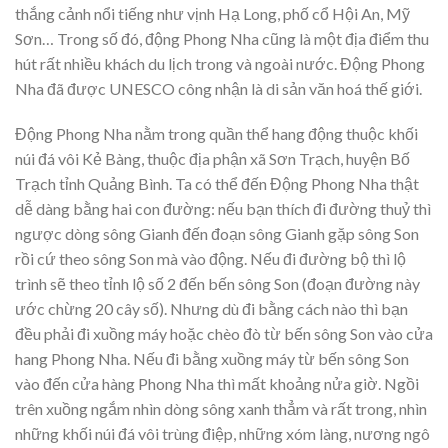
thắng cảnh nổi tiếng như vịnh Hạ Long, phố cổ Hội An, Mỹ
Sơn… Trong số đó, động Phong Nha cũng là một địa điểm thu
hút rất nhiều khách du lịch trong và ngoài nước. Động Phong
Nha đã được UNESCO công nhận là di sản văn hoá thế giới.
Động Phong Nha nằm trong quần thể hang động thuộc khối
núi đá vôi Kẻ Bàng, thuộc địa phận xã Sơn Trạch, huyện Bố
Trạch tỉnh Quảng Bình. Ta có thể đến Động Phong Nha thật
dễ dàng bằng hai con đường: nếu bạn thích đi đường thuỷ thì
ngược dòng sông Gianh đến đoạn sông Gianh gặp sông Son
rồi cứ theo sông Son mà vào động. Nếu đi đường bộ thì lộ
trình sẽ theo tỉnh lộ số 2 đến bến sông Son (đoạn đường này
ước chừng 20 cây số). Nhưng dù đi bằng cách nào thì bạn
đều phải đi xuồng máy hoặc chèo đò từ bến sông Son vào cửa
hang Phong Nha. Nếu đi bằng xuồng máy từ bến sông Son
vào đến cửa hàng Phong Nha thì mất khoảng nửa giờ. Ngồi
trên xuồng ngắm nhìn dòng sông xanh thẳm và rất trong, nhìn
những khối núi đá vôi trùng điệp, những xóm làng, nương ngô