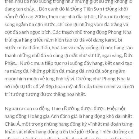
trên, nhũ đá nhỏ xuống trông như những giọt sương khổng lồ
đang tan chảy… Bên cạnh đó là Động Tiên Sơn ( Động khô)
nằm ở độ cao 200m, theo các nhà địa lý học, từ xa xưa dòng
sông ngầm đã cạn nước, chỉ còn lại những vòm đá trắng và
cột đá xanh ngọc bích. Các thạch nhũ trong động Phong Nha
trải qua hàng triệu năm kiến tạo từ đá vôi dạng karst, bị
nước mưa thẩm thấu, hoà tan và chảy xuống từ nóc hang tạo
thành những nhũ đá vô cùng lạ mắt như sư tử, ngai vàng, Đức
Phật… Nước mưa tiếp tục rơi xuống đáy hang, kết canxi tạo
ra măng đá. Những phiến đá, măng đá, nhũ đá, sông ngầm
muôn hình muôn vẻ lung linh kỳ vĩ. Dường như Phong Nha là
nơi hội tụ tất cả vẻ đẹp hoàn mỹ nhất của thiên nhiên và là nơi
trí tưởng tượng được thăng hoa nhất.
Ngoài ra còn có động Thiên Đường được được Hiệp hội
hang động Hoàng gia Anh đánh giá là hang động khô dài nhất
Châu Á, một trong những hang động kỳ vĩ nhất mà đoàn từng
khảo sát nhiều hang động trên thế giới.Động Thiên đường có