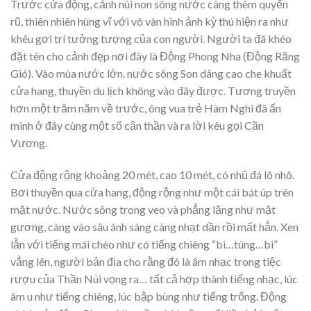
Trước cửa động, cảnh núi non sông nước càng thêm quyến
rũ, thiên nhiên hùng vĩ với vô vàn hình ảnh kỳ thú hiện ra như
khêu gợi trí tưởng tượng của con người. Người ta đã khéo
đặt tên cho cảnh đẹp nơi đây là Động Phong Nha (Động Răng
Gió). Vào mùa nước lớn. nước sông Son dâng cao che khuất
cửa hang, thuyền du lịch không vào đây được. Tương truyền
hơn một trăm năm về trước, ông vua trẻ Hàm Nghi đã ẩn
mình ở đây cùng một số cận thần và ra lời kêu gọi Cần
Vương.
Cửa động rộng khoảng 20 mét, cao 10 mét, có nhũ đá lô nhô.
Bơi thuyền qua cửa hang, động rộng như một cái bát úp trên
mặt nước. Nước sông trong veo và phẳng lặng như mặt
gương, càng vào sâu ánh sáng càng nhạt dần rồi mất hẳn. Xen
lẫn với tiếng mái chèo như có tiếng chiêng “bi…tùng…bi”
vẳng lên, người bản địa cho rằng đó là âm nhạc trong tiệc
rượu của Thần Núi vọng ra… tất cả hợp thành tiếng nhạc, lúc
âm u như tiếng chiêng, lúc bập bùng như tiếng trống. Động