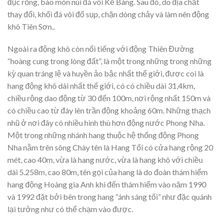
đục rỗng, bào mòn núi đá vôi Kẻ Bàng. Sau đó, do địa chất
thay đổi, khối đá vôi đổ sụp, chặn dòng chảy và làm nên động
khô Tiên Sơn..
Ngoài ra động khô còn nổi tiếng với động Thiên Đường
“hoàng cung trong lòng đất”, là một trong những trong những
kỳ quan tráng lệ và huyền ảo bậc nhất thế giới, được coi là
hang động khô dài nhất thế giới, có có chiều dài 31,4km,
chiều rộng dao động từ 30 đến 100m, nơi rộng nhất 150m và
có chiều cao từ đáy lên trần động khoảng 60m. Những thạch
nhũ ở nơi đây có nhiều hình thù hơn động nước Phong Nha.
Một trong những nhánh hang thuộc hệ thống động Phong
Nha nằm trên sông Chày tên là Hang Tối có cửa hang rộng 20
mét, cao 40m, vừa là hang nước, vừa là hang khô với chiều
dài 5.258m, cao 80m, tên gọi của hang là do đoàn thám hiểm
hang động Hoàng gia Anh khi đến thám hiểm vào năm 1990
và 1992 đặt bởi bên trong hang “ánh sáng tối” như đặc quánh
lại tưởng như có thể chạm vào được.