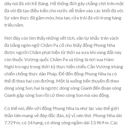
dãy núi đá vôi Kẻ Bàng. Hệ thống đứt gãy chằng chịt trên mặt
đá vôi đã tạo điều kiện cho nước dễ thấm vào các khối đá vôi.
Sự xâm thực đã gặm mòn, hòa tan, rửa trôi đá vôi trong hàng
triệu năm.
Nơi đây còn tìm thấy những vết tích, văn tự khắc trên vách
đá bằng ngôn ngữ Chăm Pa cổ cho thấy động Phong Nha
được người Chăm phát hiện từ thời xa xưa khi vùng đất này
còn thuộc Vương quốc Chăm Pa và từng là nơi vua Hàm
Nghi trú ngụ trong thời kỳ thực hiện chiếu Cần Vương kháng
chiến chống thực dân Pháp. Để đến động Phong Nha ta có
thể đi theo hai con đường. Một là xuống bến thuyền đi theo
dòng sông Son, hai là ngược dòng sông Gianh đến đoạn sông
Gianh gặp sông Son rồi cứ theo sông Son mà vào động.
Có thể nói, đến với động Phong Nha ta như lạc vào thế giới
thần tiên mang vẻ đẹp độc đáo, kỳ vĩ, nên thơ. Phong Nha dài
7.729 m, có 14 hang, có dòng sông ngầm dài 13.969 m. Các