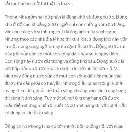
rải rác hai bên bờ thì thật là thú vị.
Phong Nha gồm hai bộ phận là động khô và động nước. Động
khô ở độ cao khoảng 200m, giờ chỉ còn những vòm đá trắng
vân nhũ cùng vô số những cột đá óng ánh màu xanh ngọc.
Nhưng theo các nhà địa lý học thì xưa kia, ở động khô này vốn
là một dòng sông ngầm, nay đã cạn hết nước. Động nước thì
bây giờ vẫn còn có một con sông dài chảy suốt ngày đêm.
Con sông này nước rất trong và cũng khá sâu. Động nước là
nơi hấp dẫn và được khách du lịch lui tới nhiều hơn cả. Vì
hiện nay động nước vẫn có một con sông dài nên muốn vào
được thì cần phải có thuyền. Nhưng điều quan trọng là phải
mang theo đèn, đuốc để thắp sáng vì càng vào sâu trong hang
thì càng ít ánh sáng. Tuy một số nơi ở trong hang đã được
mắc điện nhưng muốn đi suốt 1500 mét hang thì vẫn phải cần
có dụng cụ để thắp sáng.
Động chính Phong Nha có tới mười bốn buồng nối với nhau