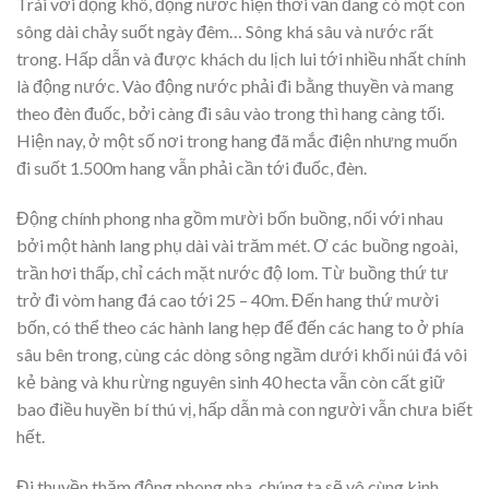
Trái với động khô, động nước hiện thời vẫn đang có một con
sông dài chảy suốt ngày đêm… Sông khá sâu và nước rất
trong. Hấp dẫn và được khách du lịch lui tới nhiều nhất chính
là động nước. Vào động nước phải đi bằng thuyền và mang
theo đèn đuốc, bởi càng đi sâu vào trong thì hang càng tối.
Hiện nay, ở một số nơi trong hang đã mắc điện nhưng muốn
đi suốt 1.500m hang vẫn phải cần tới đuốc, đèn.
Động chính phong nha gồm mười bốn buồng, nối với nhau
bởi một hành lang phụ dài vài trăm mét. Ơ các buồng ngoài,
trần hơi thấp, chỉ cách mặt nước độ lom. Từ buồng thứ tư
trở đi vòm hang đá cao tới 25 – 40m. Đến hang thứ mười
bốn, có thể theo các hành lang hẹp để đến các hang to ở phía
sâu bên trong, cùng các dòng sông ngầm dưới khối núi đá vôi
kẻ bàng và khu rừng nguyên sinh 40 hecta vẫn còn cất giữ
bao điều huyền bí thú vị, hấp dẫn mà con người vẫn chưa biết
hết.
Đi thuyền thăm động phong nha, chúng ta sẽ vô cùng kinh