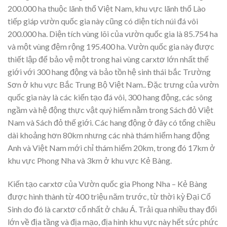
200.000 ha thuộc lãnh thổ Việt Nam, khu vực lãnh thổ Lào
tiếp giáp vườn quốc gia này cũng có diện tích núi đá vôi
200.000 ha. Diện tích vùng lõi của vườn quốc gia là 85.754 ha
và một vùng đệm rộng 195.400 ha. Vườn quốc gia này được
thiết lập để bảo vệ một trong hai vùng carxtơ lớn nhất thế
giới với 300 hang động và bảo tồn hệ sinh thái bắc Trường
Sơn ở khu vực Bắc Trung Bộ Việt Nam.. Đặc trưng của vườn
quốc gia này là các kiến tạo đá vôi, 300 hang động, các sông
ngầm và hệ động thực vật quý hiếm nằm trong Sách đỏ Việt
Nam và Sách đỏ thế giới. Các hang động ở đây có tổng chiều
dài khoảng hơn 80km nhưng các nhà thám hiểm hang động
Anh và Việt Nam mới chỉ thám hiểm 20km, trong đó 17km ở
khu vực Phong Nha và 3km ở khu vực Kẻ Bàng.
Kiến tạo carxtơ của Vườn quốc gia Phong Nha – Kẻ Bàng
được hình thành từ 400 triệu năm trước, từ thời kỳ Đại Cổ
Sinh do đó là carxtơ cổ nhất ở châu Á. Trải qua nhiều thay đổi
lớn về địa tầng và địa mạo, địa hình khu vực này hết sức phức