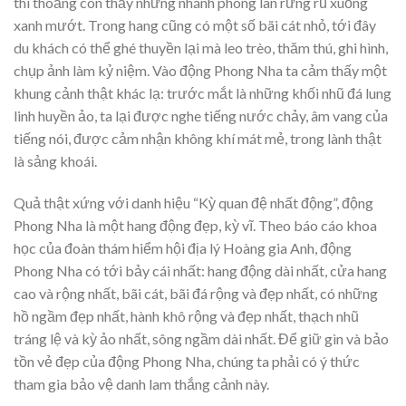
thi thoảng còn thấy những nhánh phong lan rừng rủ xuống
xanh mướt. Trong hang cũng có một số bãi cát nhỏ, tới đây
du khách có thể ghé thuyền lại mà leo trèo, thăm thú, ghi hình,
chụp ảnh làm kỷ niệm. Vào động Phong Nha ta cảm thấy một
khung cảnh thật khác lạ: trước mắt là những khối nhũ đá lung
linh huyền ảo, ta lại được nghe tiếng nước chảy, âm vang của
tiếng nói, được cảm nhận không khí mát mẻ, trong lành thật
là sảng khoái.
Quả thật xứng với danh hiệu “Kỳ quan đệ nhất động”, động
Phong Nha là một hang động đẹp, kỳ vĩ. Theo báo cáo khoa
học của đoàn thám hiểm hội địa lý Hoàng gia Anh, động
Phong Nha có tới bảy cái nhất: hang động dài nhất, cửa hang
cao và rộng nhất, bãi cát, bãi đá rộng và đẹp nhất, có những
hồ ngầm đẹp nhất, hành khô rộng và đẹp nhất, thạch nhũ
tráng lệ và kỳ ảo nhất, sông ngầm dài nhất. Để giữ gìn và bảo
tồn vẻ đẹp của động Phong Nha, chúng ta phải có ý thức
tham gia bảo vệ danh lam thắng cảnh này.