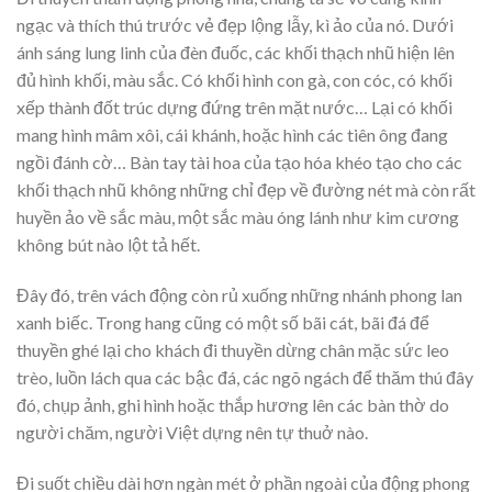
ngạc và thích thú trước vẻ đẹp lộng lẫy, kì ảo của nó. Dưới
ánh sáng lung linh của đèn đuốc, các khối thạch nhũ hiện lên
đủ hình khối, màu sắc. Có khối hình con gà, con cóc, có khối
xếp thành đốt trúc dựng đứng trên mặt nước… Lại có khối
mang hình mâm xôi, cái khánh, hoặc hình các tiên ông đang
ngồi đánh cờ… Bàn tay tài hoa của tạo hóa khéo tạo cho các
khối thạch nhũ không những chỉ đẹp về đường nét mà còn rất
huyền ảo về sắc màu, một sắc màu óng lánh như kim cương
không bút nào lột tả hết.
Đây đó, trên vách động còn rủ xuống những nhánh phong lan
xanh biếc. Trong hang cũng có một số bãi cát, bãi đá để
thuyền ghé lại cho khách đi thuyền dừng chân mặc sức leo
trèo, luồn lách qua các bậc đá, các ngõ ngách để thăm thú đây
đó, chụp ảnh, ghi hình hoặc thắp hương lên các bàn thờ do
người chăm, người Việt dựng nên tự thuở nào.
Đi suốt chiều dài hơn ngàn mét ở phần ngoài của động phong