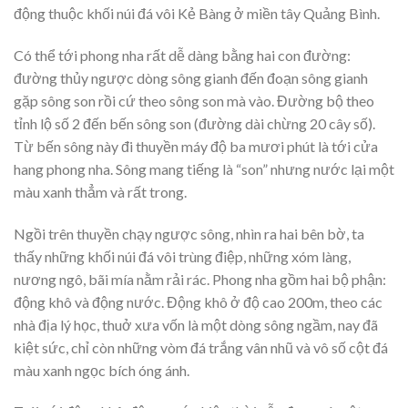
động thuộc khối núi đá vôi Kẻ Bàng ở miền tây Quảng Bình.
Có thể tới phong nha rất dễ dàng bằng hai con đường:
đường thủy ngược dòng sông gianh đến đoạn sông gianh
gặp sông son rồi cứ theo sông son mà vào. Đường bộ theo
tỉnh lộ số 2 đến bến sông son (đường dài chừng 20 cây số).
Từ bến sông này đi thuyền máy độ ba mươi phút là tới cửa
hang phong nha. Sông mang tiếng là “son” nhưng nước lại một
màu xanh thẳm và rất trong.
Ngồi trên thuyền chạy ngược sông, nhìn ra hai bên bờ, ta
thấy những khối núi đá vôi trùng điệp, những xóm làng,
nương ngô, bãi mía nằm rải rác. Phong nha gồm hai bộ phận:
động khô và động nước. Động khô ở độ cao 200m, theo các
nhà địa lý học, thuở xưa vốn là một dòng sông ngầm, nay đã
kiệt sức, chỉ còn những vòm đá trắng vân nhũ và vô số cột đá
màu xanh ngọc bích óng ánh.