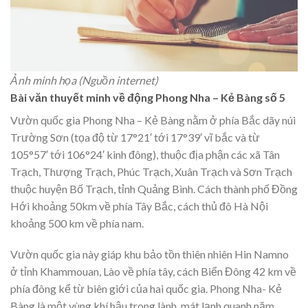
Ảnh minh họa (Nguồn internet)
Bài văn thuyết minh về động Phong Nha – Kẻ Bàng số 5
Vườn quốc gia Phong Nha – Kẻ Bàng nằm ở phía Bắc dãy núi
Trường Sơn (tọa độ từ 17°21′ tới 17°39′ vĩ bắc và từ
105°57′ tới 106°24′ kinh đông), thuộc địa phận các xã Tân
Trạch, Thượng Trạch, Phúc Trạch, Xuân Trạch và Sơn Trạch
thuộc huyện Bố Trạch, tỉnh Quảng Bình. Cách thành phố Đồng
Hới khoảng 50km về phía Tây Bắc, cách thủ đô Hà Nội
khoảng 500 km về phía nam.
Vườn quốc gia này giáp khu bảo tồn thiên nhiên Hin Namno
ở tỉnh Khammouan, Lào về phía tây, cách Biển Đông 42 km về
phía đông kể từ biên giới của hai quốc gia. Phong Nha- Kẻ
Bàng là một vùng khí hậu trong lành, mát lạnh quanh năm