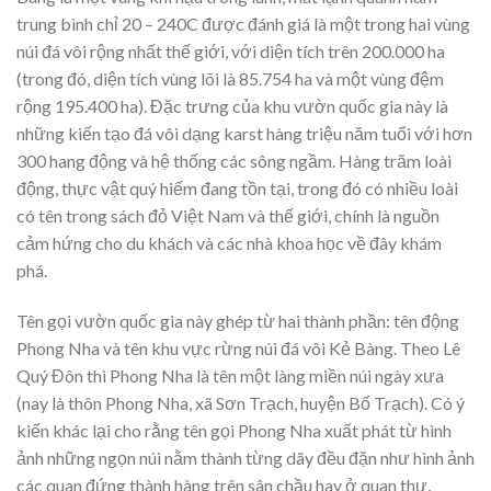
trung bình chỉ 20 – 240C được đánh giá là một trong hai vùng
núi đá vôi rộng nhất thế giới, với diện tích trên 200.000 ha
(trong đó, diện tích vùng lõi là 85.754 ha và một vùng đệm
rộng 195.400 ha). Đặc trưng của khu vườn quốc gia này là
những kiến tạo đá vôi dạng karst hàng triệu năm tuổi với hơn
300 hang động và hệ thống các sông ngầm. Hàng trăm loài
động, thực vật quý hiếm đang tồn tại, trong đó có nhiều loài
có tên trong sách đỏ Việt Nam và thế giới, chính là nguồn
cảm hứng cho du khách và các nhà khoa học về đây khám
phá.
Tên gọi vườn quốc gia này ghép từ hai thành phần: tên động
Phong Nha và tên khu vực rừng núi đá vôi Kẻ Bàng. Theo Lê
Quý Đôn thì Phong Nha là tên một làng miền núi ngày xưa
(nay là thôn Phong Nha, xã Sơn Trạch, huyện Bố Trạch). Có ý
kiến khác lại cho rằng tên gọi Phong Nha xuất phát từ hình
ảnh những ngọn núi nằm thành từng dãy đều đặn như hình ảnh
các quan đứng thành hàng trên sân chầu hay ở quan thự,