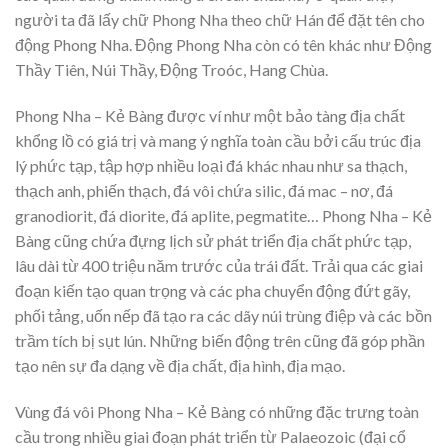
người ta đã lấy chữ Phong Nha theo chữ Hán để đặt tên cho
động Phong Nha. Động Phong Nha còn có tên khác như Động
Thầy Tiên, Núi Thầy, Động Troóc, Hang Chùa.
Phong Nha – Kẻ Bàng được ví như một bảo tàng địa chất
khổng lồ có giá trị và mang ý nghĩa toàn cầu bởi cấu trúc địa
lý phức tạp, tập hợp nhiều loại đá khác nhau như sa thạch,
thạch anh, phiến thạch, đá vôi chứa silic, đá mac – nơ, đá
granodiorit, đá diorite, đá aplite, pegmatite… Phong Nha – Kẻ
Bàng cũng chứa đựng lịch sử phát triển địa chất phức tạp,
lâu dài từ 400 triệu năm trước của trái đất. Trải qua các giai
đoạn kiến tạo quan trọng và các pha chuyển động đứt gãy,
phối tảng, uốn nếp đã tạo ra các dãy núi trùng điệp và các bồn
trầm tích bị sụt lún. Những biến động trên cũng đã góp phần
tạo nên sự đa dạng về địa chất, địa hình, địa mạo.
Vùng đá vôi Phong Nha – Kẻ Bàng có những đặc trưng toàn
cầu trong nhiều giai đoạn phát triển từ Palaeozoic (đại cổ