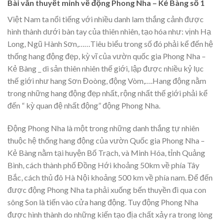
Bài văn thuyết minh về động Phong Nha – Kẻ Bàng số 1
Việt Nam ta nổi tiếng với nhiều danh lam thắng cảnh được
hình thành dưới bàn tay của thiên nhiên, tạo hóa như: vịnh Hạ
Long, Ngũ Hành Sơn,……Tiêu biểu trong số đó phải kể đến hệ
thống hang động đẹp, kỳ vĩ của vườn quốc gia Phong Nha –
Kẻ Bàng _ di sản thiên nhiên thế giới, lập được nhiều kỷ lục
thế giới như hang Sơn Đoòng, động Vòm,….Hang động nằm
trong những hang động đẹp nhất, rộng nhất thế giới phải kể
đến “ kỳ quan đệ nhất động” động Phong Nha.
Động Phong Nha là một trong những danh thắng tự nhiên
thuộc hệ thống hang động của vườn Quốc gia Phong Nha –
Kẻ Bàng nằm tại huyện Bố Trạch, và Minh Hóa, tỉnh Quảng
Bình, cách thành phố Đồng Hới khoảng 50km về phía Tây
Bắc, cách thủ đô Hà Nội khoảng 500 km về phía nam. Để đến
được động Phong Nha ta phải xuống bến thuyền đi qua con
sông Son là tiến vào cửa hang động. Tuy động Phong Nha
được hình thành do những kiến tạo địa chất xảy ra trong lòng