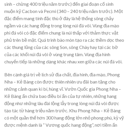
sinh – chừng 400 triệu năm trước) đến giai đoạn cổ sinh
muộn kỷ Cacbon và Pecmi (340 – 240 triệu năm trước). Một
đặc điểm mang tính đặc thù ở đây là hệ thống sông chảy
ngầm và các hang động trong lòng núi đá vôi. Vùng địa mạo
phi đá vôi có đặc điểm chung là núi thấp với thảm thực vật
phủ trên bề mặt. Quá trình bào mòn tạo ra các thềm dọc theo
các thung lũng của các sông Son, sông Chày hay tại các bờ
của các khối núi đá vôi ở vùng trung tâm. Vùng địa hình
chuyển tiếp là những dạng khác nhau xen giữa các núi đá vôi.
Bên cạnh giá trị về lịch sử địa chất, địa hình, địa mạo, Phong
Nha – Kẻ Bàng còn được thiên nhiên ưu đãi ban tặng cho
những cảnh quan kì bí, hùng vĩ. Vườn Quốc gia Phong Nha –
Kẻ Bàng ẩn chứa bao điều bí ẩn của tự nhiên, những hang
động như những lâu đài lộng lẫy trong lòng núi đá vôi được
tạo tác từ hàng triệu năm trước. Khu Phong Nha – Kẻ Bàng
có một quần thể hơn 300 hang động lớn nhỏ phong phú, kỳ vỹ
được mệnh danh là “ Vương quốc hang động”, nơi tiềm ẩn