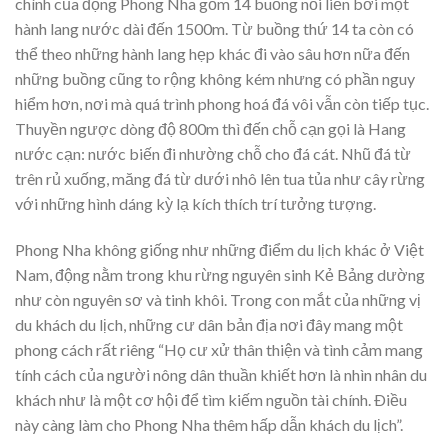
chính của động Phong Nha gồm 14 buồng nối liền bởi một
hành lang nước dài đến 1500m. Từ buồng thứ 14 ta còn có
thể theo những hành lang hẹp khác đi vào sâu hơn nữa đến
những buồng cũng to rộng không kém nhưng có phần nguy
hiểm hơn, nơi mà quá trình phong hoá đá vôi vẫn còn tiếp tục.
Thuyền ngược dòng độ 800m thì đến chỗ cạn gọi là Hang
nước cạn: nước biến đi nhường chỗ cho đá cát. Nhũ đá từ
trên rủ xuống, măng đá từ dưới nhô lên tua tủa như cây rừng
với những hình dáng kỳ lạ kích thích trí tưởng tượng.
Phong Nha không giống như những điểm du lịch khác ở Việt
Nam, động nằm trong khu rừng nguyên sinh Kẻ Bảng dường
như còn nguyên sơ và tinh khôi. Trong con mắt của những vị
du khách du lịch, những cư dân bản địa nơi đây mang một
phong cách rất riêng “Họ cư xử thân thiện và tình cảm mang
tính cách của người nông dân thuần khiết hơn là nhìn nhân du
khách như là một cơ hội để tìm kiếm nguồn tài chính. Ðiều
này càng làm cho Phong Nha thêm hấp dẫn khách du lịch”.