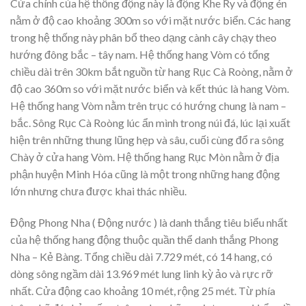
Cửa chính của hệ thống động này là động Khe Ry và động én
nằm ở độ cao khoảng 300m so với mặt nước biển. Các hang
trong hệ thống này phân bổ theo dạng cành cây chạy theo
hướng đông bắc – tây nam. Hệ thống hang Vòm có tổng
chiều dài trên 30km bắt nguồn từ hang Rục Cà Roòng, nằm ở
độ cao 360m so với mặt nước biển và kết thúc là hang Vòm.
Hệ thống hang Vòm nằm trên trục có hướng chung là nam –
bắc. Sông Rục Cà Roòng lúc ẩn mình trong núi đá, lúc lại xuất
hiện trên những thung lũng hẹp và sâu, cuối cùng đổ ra sông
Chày ở cửa hang Vòm. Hệ thống hang Rục Mòn nằm ở địa
phận huyện Minh Hóa cũng là một trong những hang động
lớn nhưng chưa được khai thác nhiều.
Động Phong Nha ( Động nước ) là danh thắng tiêu biểu nhất
của hệ thống hang động thuộc quần thể danh thắng Phong
Nha – Kẻ Bàng. Tổng chiều dài 7.729 mét, có 14 hang, có
dòng sông ngầm dài 13.969 mét lung linh kỳ ảo và rực rỡ
nhất. Cửa động cao khoảng 10 mét, rộng 25 mét. Từ phía