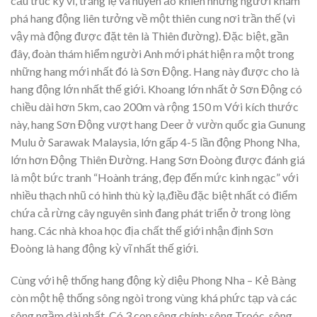
cấu trúc kỳ vĩ, tráng lệ và huyền ảo khiến những người khám
phá hang động liên tưởng về một thiên cung nơi trần thế (vì
vậy mà động được đặt tên là Thiên đường). Đặc biệt, gần
đây, đoàn thám hiểm người Anh mới phát hiện ra một trong
những hang mới nhất đó là Sơn Động. Hang này được cho là
hang động lớn nhất thế giới. Khoang lớn nhất ở Sơn Động có
chiều dài hơn 5km, cao 200m và rộng 150 m Với kích thước
này, hang Sơn Động vượt hang Deer ở vườn quốc gia Gunung
Mulu ở Sarawak Malaysia, lớn gấp 4-5 lần động Phong Nha,
lớn hơn Động Thiên Đường. Hang Sơn Đoòng được đánh giá
là một bức tranh “Hoành tráng, đẹp đến mức kinh ngạc” với
nhiều thạch nhũ có hình thù kỳ lạ,điều đặc biệt nhất có điểm
chứa cả rừng cây nguyên sinh đang phát triển ở trong lòng
hang. Các nhà khoa học địa chất thế giới nhận định Sơn
Đoòng là hang động kỳ vĩ nhất thế giới.
Cùng với hệ thống hang động kỳ diệu Phong Nha – Kẻ Bàng
còn một hệ thống sông ngòi trong vùng khá phức tạp và các
sông ngầm dài nhất. Có 3 con sông chính: sông Troóc, sông