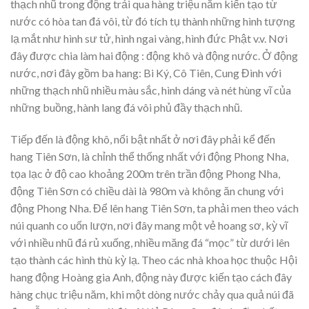
thạch nhũ trong động trải qua hàng triệu năm kiến tạo từ
nước có hòa tan đá vôi, từ đó tích tụ thành những hình tượng
lạ mắt như hình sư tử, hình ngai vàng, hình đức Phật v.v. Nơi
đây được chia làm hai động : động khô và động nước. Ở động
nước, nơi đây gồm ba hang: Bi Ký, Cô Tiên, Cung Đình với
những thạch nhũ nhiều màu sắc, hình dáng và nét hùng vĩ của
những buồng, hành lang đá vôi phủ đầy thạch nhũ.
Tiếp đến là động khô, nổi bật nhất ở nơi đây phải kể đến
hang Tiên Sơn, là chỉnh thể thống nhất với động Phong Nha,
tọa lạc ở độ cao khoảng 200m trên trần động Phong Nha,
động Tiên Sơn có chiều dài là 980m và không ăn chung với
động Phong Nha. Để lên hang Tiên Sơn, ta phải men theo vách
núi quanh co uốn lượn, nơi đây mang một vẻ hoang sơ, kỳ vĩ
với nhiều nhũ đá rủ xuống, nhiều măng đá “mọc” từ dưới lên
tạo thành các hình thù kỳ lạ. Theo các nhà khoa học thuộc Hội
hang động Hoàng gia Anh, động này được kiến tạo cách đây
hàng chục triệu năm, khi một dòng nước chảy qua quả núi đã