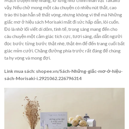
Mạch truyện nhẹ nhàng, lơ lửng như chính nhân vật Takako
vậy. Nếu chờ mong một câu chuyện có nhiều nút thắt, cao
trào thì bạn hẳn sẽ thất vọng, nhưng không vì thế mà Những
giấc mơ ở hiệu sách Morisaki mất đi sức hấp dẫn, lôi cuốn.
Đó là nhờ lối viết dí dỏm, tinh tế, trong sáng mang đến cho
câu chuyện một cảm giác tích cực, tươi sáng, dẫn dắt người
đọc bước từng bước thật nhẹ, thật êm để đến trang cuối bất
giác mỉm cười. Chặng đường phía trước rất đáng để chúng
ta hy vọng và mong đợi.
Link mua sách: shopee.vn/Sách-Những-giấc-mơ-ở-hiệu-
sách-Morisaki-i.2921062.226796314