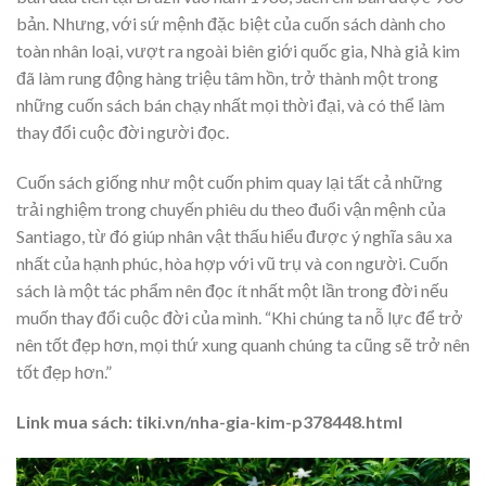
bản. Nhưng, với sứ mệnh đặc biệt của cuốn sách dành cho
toàn nhân loại, vượt ra ngoài biên giới quốc gia, Nhà giả kim
đã làm rung động hàng triệu tâm hồn, trở thành một trong
những cuốn sách bán chạy nhất mọi thời đại, và có thể làm
thay đổi cuộc đời người đọc.
Cuốn sách giống như một cuốn phim quay lại tất cả những
trải nghiệm trong chuyến phiêu du theo đuổi vận mệnh của
Santiago, từ đó giúp nhân vật thấu hiểu được ý nghĩa sâu xa
nhất của hạnh phúc, hòa hợp với vũ trụ và con người. Cuốn
sách là một tác phẩm nên đọc ít nhất một lần trong đời nếu
muốn thay đổi cuộc đời của mình. “Khi chúng ta nỗ lực để trở
nên tốt đẹp hơn, mọi thứ xung quanh chúng ta cũng sẽ trở nên
tốt đẹp hơn.”
Link mua sách: tiki.vn/nha-gia-kim-p378448.html