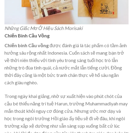
Những Giấc Mơ Ở Hiệu Sách Morisaki
Chiến Binh Cầu Vồng
Chiến binh Cầu vồng
được đánh giá là tác phẩm có tầm ảnh
hưởng sâu rộng nhất Indonesia. Cuốn sách sẽ mang bạn trở
về thời niên thiếu với tình yêu trong sáng tuổi học trò lẫn
những trò đùa tinh quái, cả nước mắt lẫn tiếng cười. Đồng
thời đây cũng là một bức tranh chân thực về hố sâu ngăn
cách giàu nghèo.
Trong ngày khai giảng, nhờ sự xuất hiện vào phút chót của
cậu bé thiểu năng trí tuệ Harun, trường Muhammadiyah may
mắn thoát khỏi nguy cơ đóng cửa. Nhưng ước mơ dạy và
học trong ngôi trường Hồi giáo ấy liệu sẽ đi về đâu, khi ngôi
trường xập xệ dường như sẵn sàng sụp xuống bất cứ lúc