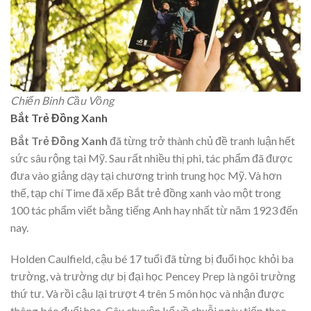
Chiến Binh Cầu Vồng
Bắt Trẻ Đồng Xanh
Bắt Trẻ Đồng Xanh
đã từng trở thành chủ đề tranh luận hết
sức sâu rộng tại Mỹ. Sau rất nhiều thị phi, tác phẩm đã được
đưa vào giảng dạy tại chương trình trung học Mỹ. Và hơn
thế, tạp chí Time đã xếp Bắt trẻ đồng xanh vào một trong
100 tác phẩm viết bằng tiếng Anh hay nhất từ năm 1923 đến
nay.
Holden Caulfield, cậu bé 17 tuổi đã từng bị đuổi học khỏi ba
trường, và trường dự bị đại học Pencey Prep là ngôi trường
thứ tư. Và rồi cậu lại trượt 4 trên 5 môn học và nhận được
thông báo đuổi học. Câu chuyện kể về chuỗi ngày tiếp theo