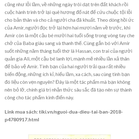
cũng như lỗi lầm, về những ngày trôi dạt trên đất khách rồi
cuộc hành trình trở lại quê hương đổ nát để cứu chuộc tội lỗi
cho bản thân và cho cả người cha đã khuất. Theo dòng hồi ức
của Amir, người đọc trở lại hơn hai mươi năm về trước, khi
Amir còn là một cậu bé mười hai tuổi sống trong vòng tay che
chở của Baba giàu sang và thanh thế. Cùng gắn bó với Amir
suốt những năm tháng tuổi thơ là Hassan, con trai của người
quản gia Ali, một cậu bé lanh lợi, mạnh mẽ nhiều lần xả thân
để bảo vệ Amir. Tình bạn của hai người trải qua rất nhiều
biến động, những ích kỉ, hiểu lầm, xa cách, sau cùng tình bạn
đó liệu còn vẹn nguyên? Đây là một tác phẩm mà bạn không
nên bỏ lỡ, chính giá trị nhận thức sâu sắc đã tạo nên sự thành
công cho tác phẩm kinh điển này.
Link mua sách: tiki.vn/nguoi-dua-dieu-tai-ban-2018-
p4780917.html