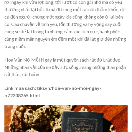
rơi ngay khi vừa lọt lòng, tới lượt cô con gái nhỏ mà cô yêu
thương nhất lại bỏ cô mà đi trong một tai nạn thảm khốc, rồi
cả đến người chồng một ngày kia cũng không còn ở lại bên
cô. Câu chuyện về tình yêu, tổn thương và hy vọng này cuối
cùng sẽ để lại trong ta những cảm xúc tích cực, hạnh phúc
cùng niềm mãn nguyện êm đềm một khi đã lật giở đến những
trang cuối.
Hoa Vẫn Nở Mỗi Ngày là một quyển sách rất đời, rất đẹp.
Những nhân vật của nó đầy sức sống, mang những thân phận
rất thật, rất buồn.
Link mua sách: tiki.vn/hoa-van-no-moi-ngay-
p72308265.html