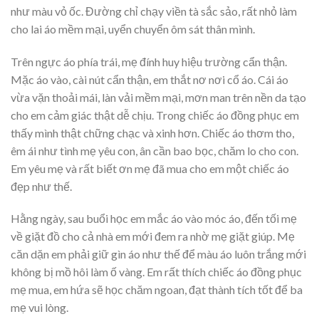
như màu vỏ ốc. Đường chỉ chạy viền tà sắc sảo, rất nhỏ làm
cho lai áo mềm mại, uyển chuyển ôm sát thân mình.
Trên ngực áo phía trái, mẹ đính huy hiệu trường cẩn thận.
Mặc áo vào, cài nút cẩn thận, em thắt nơ nơi cổ áo. Cái áo
vừa vặn thoải mái, làn vải mềm mại, mơn man trên nền da tạo
cho em cảm giác thật dễ chịu. Trong chiếc áo đồng phục em
thấy mình thật chững chạc và xinh hơn. Chiếc áo thơm tho,
êm ái như tình mẹ yêu con, ân cần bao bọc, chăm lo cho con.
Em yêu mẹ và rất biết ơn mẹ đã mua cho em một chiếc áo
đẹp như thế.
Hằng ngày, sau buổi học em mắc áo vào móc áo, đến tối mẹ
về giặt đồ cho cả nhà em mới đem ra nhờ mẹ giặt giúp. Mẹ
căn dặn em phải giữ gìn áo như thế để màu áo luôn trắng mới
không bị mồ hôi làm ố vàng. Em rất thích chiếc áo đồng phục
mẹ mua, em hứa sẽ học chăm ngoan, đạt thành tích tốt để ba
mẹ vui lòng.