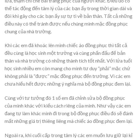
lứa, thậm chí chê bai trang phục của người khác. Điều đó có
thể tác động đến tâm lý của các bạn ấy trong thời gian dài và
đôi khi gây cho các bạn ấy sự tự ti về bản thân. Tất cả những
điều này có thể tránh được nếu chúng mình mặc đồng phục
chung của nhà trường.
Khi các em đã khoác lên mình chiếc áo đồng phục thì tất cả
đều cùng là học sinh một trường và cùng phấn đấu để bản
thân và nhà trường có những thành tích tốt nhất. Với lứa tuổi
học sinh nhiều em còn mang cho mình tư duy “phải” mặc chứ
không phải là “được” mặc đồng phục đến trường. Vì các em
chưa hiểu hết được những ý nghĩa mà bộ đồng phục đem lại.
Cùng với tư tưởng đó 1 số em đã chỉnh sửa bộ đồng phục
của mình khác với kiểu cách riêng của mình. Như vậy các em
đang tự làm khác mình đi trong bộ đồng phục điều đó sẽ đánh
mất những giá trị thiêng liêng mà chiếc áo đồng phục đem lại.
Ngoài ra, khi cuối cấp trong tâm lý các em muốn lưu giữ lại kỉ