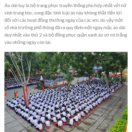
Áo dài tuy là bộ trang phục truyền thống phù hợp nhất với nữ
sinh trung học, song đặc tính loại áo này không thật tiện lợi
đối với các hoạt đồng thường ngày của các em, do vậy một
số nhà trường phổ thông đã ra quy định một ngày mặc áo dài
duy nhất vào thứ 2 và bộ đồng phục quần xanh áo sơ mi trắng
vào những ngày còn lại.