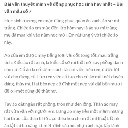
Bài văn thuyết minh về đồng phục học sinh hay nhất – Bài
văn mẫu số 7
Học sinh trường em mặc đồng phục quần âu xanh, áo sơ mi
trắng. Chiếc áo em mặc đến lớp hôm nay là áo sơ mi trắng
mẹ đã mua khi vào năm học mới. Em rất ưng ý với chiếc áo
này.
Áo của em được may bằng loại vải cốt tông tốt, màu trắng
tinh. Kiểu áo rất xinh, là kiểu cổ sơ mi thắt nơ, tay phồng dành
cho nữ. Cổ áo là cổ sơ mi cách tân có viền bèo ren, được lót
vải cho đứng cổ. Lớp ren viền cổ tạo cho cổ áo một nét duyên
dáng, thùy mị. Hai bên nẹp cổ đính một nẹp vải dài bốn mươi
đề-xi-mét dùng để thắt nơ.
Tay áo cắt ngắn rất phồng, tròn như đèn lồng. Thân áo may
rất vừa vặn với người em. Lưng áo may liền một mảnh nhưng
hai tà áo của thân trước có thêu hoa chìm rất mĩ thuật. Đinh
áo lật lai ba xăng-ti-mét, đính sáu nút nhựa ánh bạc lấp lánh