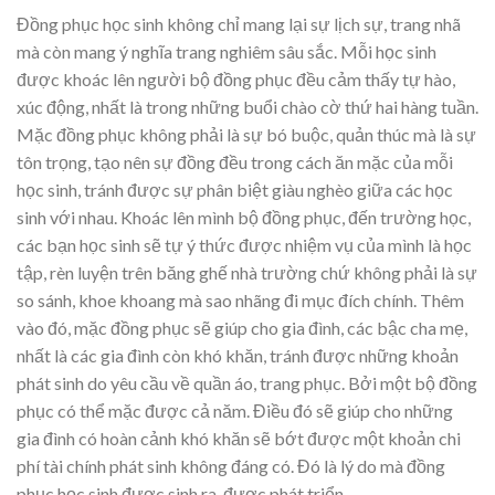
Đồng phục học sinh không chỉ mang lại sự lịch sự, trang nhã
mà còn mang ý nghĩa trang nghiêm sâu sắc. Mỗi học sinh
được khoác lên người bộ đồng phục đều cảm thấy tự hào,
xúc động, nhất là trong những buổi chào cờ thứ hai hàng tuần.
Mặc đồng phục không phải là sự bó buộc, quản thúc mà là sự
tôn trọng, tạo nên sự đồng đều trong cách ăn mặc của mỗi
học sinh, tránh được sự phân biệt giàu nghèo giữa các học
sinh với nhau. Khoác lên mình bộ đồng phục, đến trường học,
các bạn học sinh sẽ tự ý thức được nhiệm vụ của mình là học
tập, rèn luyện trên băng ghế nhà trường chứ không phải là sự
so sánh, khoe khoang mà sao nhãng đi mục đích chính. Thêm
vào đó, mặc đồng phục sẽ giúp cho gia đình, các bậc cha mẹ,
nhất là các gia đình còn khó khăn, tránh được những khoản
phát sinh do yêu cầu về quần áo, trang phục. Bởi một bộ đồng
phục có thể mặc được cả năm. Điều đó sẽ giúp cho những
gia đình có hoàn cảnh khó khăn sẽ bớt được một khoản chi
phí tài chính phát sinh không đáng có. Đó là lý do mà đồng
phục học sinh được sinh ra, được phát triển.