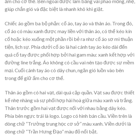
ấm cho cơ thể. Bên ngoài được làm bằng vài phao mỏng, nhẹ,
giúp chắn gió và đặc biệt là nhanh khô khi giặt.
Chiếc áo gồm ba bộ phận: cổ áo, tay áo và thân áo. Trong đó,
cổ áo có màu xanh được may liền với thân áo, có thể kéo kín
cổ hoặc kéo xuống một phần rồi bẻ ra như cổ áo sơ mi thuận
tiện, lịch sự. Phía dưới cổ áo là hai cánh tay áo kéo dài đến
quá cổ tay được phối hợp bởi hai gam màu: xanh kết hợp với
đường line trắng. Áo không có cầu vai nên tạo được sự mềm
mại. Cuối cánh tay áo có dây chun, ngăn gió luồn vào bên
trong để giữ ấm cho cơ thể.
Thân áo gồm có hai vạt, dài quá cặp quần. Vạt sau được thiết
kế nhẹ nhàng và sự phối hợp hài hoà giữa màu xanh và trắng.
Thân trước gồm hai vạt được nối với nhau bằng dây kéo.
Phía bên ngực trái là logo. Logo có hình bán cầu. Viền trên là
dòng chữ “Trường trung học cơ sở” màu xanh. Viền dưới là
dòng chữ “Trần Hưng Đạo” màu đỏ nổi bật.