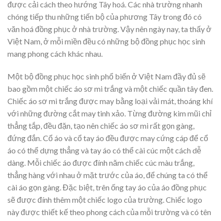
được cải cách theo hướng Tây hoá. Các nhà trường nhanh
chóng tiếp thu những tiến bộ của phương Tây trong đó có
văn hoá đồng phục ở nhà trường. Vậy nên ngày nay, ta thấy ở
Việt Nam, ở mỗi miền đều có những bộ đồng phục học sinh
mang phong cách khác nhau.
Một bộ đồng phục học sinh phổ biến ở Việt Nam đầy đủ sẽ
bao gồm một chiếc áo sơ mi trắng và một chiếc quần tây đen.
Chiếc áo sơ mi trắng được may bằng loại vải mát, thoáng khí
với những đường cắt may tinh xảo. Từng đường kim mũi chỉ
thẳng tắp, đều đặn, tạo nên chiếc áo sơ mi rất gọn gàng,
đứng đắn. Cổ áo và cổ tay áo đều được may cứng cáp để cổ
áo có thể dựng thẳng và tay áo có thể cài cúc một cách dễ
dàng. Mỗi chiếc áo được đính năm chiếc cúc màu trắng,
thẳng hàng với nhau ở mặt trước của áo, để chúng ta có thể
cài áo gọn gàng. Đặc biệt, trên ống tay áo của áo đồng phục
sẽ được đính thêm một chiếc logo của trường. Chiếc logo
này được thiết kế theo phong cách của mỗi trường và có tên