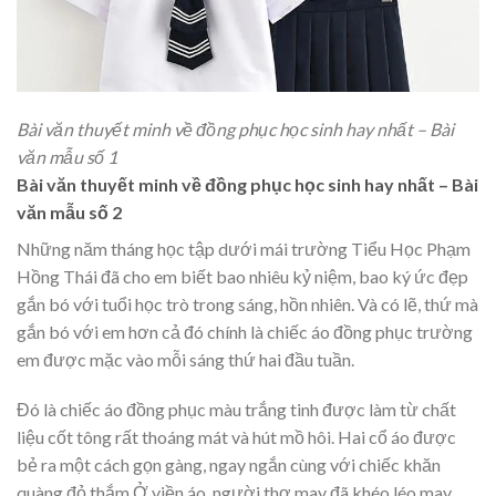
Bài văn thuyết minh về đồng phục học sinh hay nhất – Bài
văn mẫu số 1
Bài văn thuyết minh về đồng phục học sinh hay nhất – Bài
văn mẫu số 2
Những năm tháng học tập dưới mái trường Tiểu Học Phạm
Hồng Thái đã cho em biết bao nhiêu kỷ niệm, bao ký ức đẹp
gắn bó với tuổi học trò trong sáng, hồn nhiên. Và có lẽ, thứ mà
gắn bó với em hơn cả đó chính là chiếc áo đồng phục trường
em được mặc vào mỗi sáng thứ hai đầu tuần.
Đó là chiếc áo đồng phục màu trắng tinh được làm từ chất
liệu cốt tông rất thoáng mát và hút mồ hôi. Hai cổ áo được
bẻ ra một cách gọn gàng, ngay ngắn cùng với chiếc khăn
quàng đỏ thắm Ở viền áo, người thợ may đã khéo léo may