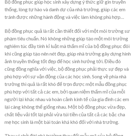
Bộ đồng phục giúp học sinh xây dựng ý thức giữ gìn truyền
thống, lòng tự hào và danh dự của nhà trường, giúp các em
tránh được những hành động và việc làm không phù hợp…
Bộ đồng phục quả là rất cần thiết đối với một môi trường sư
phạm tiêu chuẩn. Nó không những giúp tạo một môi trường
nghiêm túc đầy tính kỉ luật mà thẩm mĩ của bộ đồng phục đôi
khi cũng giúp tạo nên nét đẹp, giúp nhà trường gây dựng hình
ảnh truyền thống tốt đẹp để học sinh hướng tới. Điều đó
cũng đồng nghĩa với việc, bộ đồng phục phải thực sự đẹp và
phù hợp với sự vận động của các học sinh. Song về phía nhà
trường thì quả là rất khó để trọn được một mẫu đồng phục
phù hợp với tất cả các em, bởi quan niệm thẩm mĩ của mỗi
người lại khác nhau và hoàn cảnh kinh tế của gia đình các em
lại càng không thể giống nhau. Một bộ đồng phục vừa đẹp,
chất liệu vải tốt lại phải vừa túi tiền của tất cả các bậc cha
mẹ học sinh là một bài toán khá khó đối với nhà trường.
Thay vì chờ đợi nhà trường thay đổi mẫu mã của bộ đồng