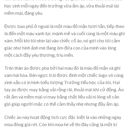
học sinh mỗi ngày đến trường vừa ấm áp, vừa thoải mái lại
mềm mại, đáng yêu.
Được bao phủ ở ngoài là một màu đỏ mận tươi tắn, tiếp theo
là đến một màu xanh lục mạnh mẽ và cuối cùng là một màu ghi
xám. Mỗi khi tôi nhìn lại vào chiếc cổ áo, nó gợi cho tôi cảm
giác như hình ảnh mẹ đang ôm đứa con của mình vào lòng
một cách đầy yêu thương, trìu mến.
Trên thân áo được pha bởi hai màu đó là màu đỏ mận và ghi
xám hài hòa. Bên ngực trái được đính một chiếc logo vô cùng
xinh xắn có in hình biểu tượng Trường tiểu học của tôi. Hai
tay áo được may bằng vải rộng rãi, thoải mái khi cử động. Áo
rất ấm và mềm mại vì may bằng chất liệu vải ni lông sẽ cản
gió giúp người mặc có thể cảm thấy nhẹ nhưng đầy ấm áp.
Chiếc áo này hoạt động tích cực đặc biệt là vào những ngày
mùa đông giá rét. Còn khi mùa hè về thì đây cũng là một kì