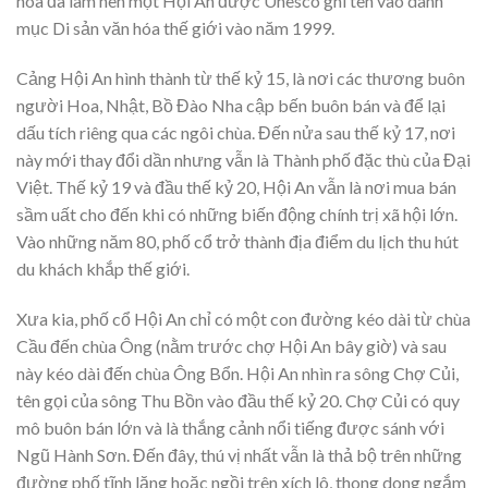
hóa đã làm nên một Hội An được Unesco ghi tên vào danh
mục Di sản văn hóa thế giới vào năm 1999.
Cảng Hội An hình thành từ thế kỷ 15, là nơi các thương buôn
người Hoa, Nhật, Bồ Đào Nha cập bến buôn bán và để lại
dấu tích riêng qua các ngôi chùa. Đến nửa sau thế kỷ 17, nơi
này mới thay đổi dần nhưng vẫn là Thành phố đặc thù của Đại
Việt. Thế kỷ 19 và đầu thế kỷ 20, Hội An vẫn là nơi mua bán
sầm uất cho đến khi có những biến động chính trị xã hội lớn.
Vào những năm 80, phố cổ trở thành địa điểm du lịch thu hút
du khách khắp thế giới.
Xưa kia, phố cổ Hội An chỉ có một con đường kéo dài từ chùa
Cầu đến chùa Ông (nằm trước chợ Hội An bây giờ) và sau
này kéo dài đến chùa Ông Bổn. Hội An nhìn ra sông Chợ Củi,
tên gọi của sông Thu Bồn vào đầu thế kỷ 20. Chợ Củi có quy
mô buôn bán lớn và là thắng cảnh nổi tiếng được sánh với
Ngũ Hành Sơn. Đến đây, thú vị nhất vẫn là thả bộ trên những
đường phố tĩnh lặng hoặc ngồi trên xích lô, thong dong ngắm