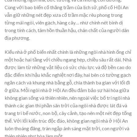
Cùng với bao biến cố thăng trầm của lịch sử, phố cổ Hội An
vẫn giữ những nét đẹp xưa cổ trầm mặc rêu phong trong
từng mái ngói, viên gạch, hàng cây… như chính nét bình dị
trong tính cách, tâm hồn thuần hậu, chân chất của người dân
địa phương.
Kiểu nhà ở phổ biến nhất chính là những ngôi nhà hình ống chỉ
một hoặc hai tầng với chiều ngang hẹp, chiều sâu rất dài. Nhà
được làm từ những vật liệu có sức chịu lực và độ bền cao do
đặc điểm khí hậu khắc nghiệt nơi đây, hai bên có tường gạch
ngăn cách và khung nhà bằng gỗ, chia thành ba gian với lối đi
ở giữa. Mỗi ngôi nhà ở Hội An đều đảm bảo sự hài hòa giữa
không gian sống và thiên nhiên, nên ngoài việc bố trí ngôi nhà
thành các gian thì phần sân trời của ngôi nhà được lát đá và
trang trí bể nước, non bộ, cây cảnh, tạo nên một nét đẹp tổng
thể. Với lối kiến trúc độc đáo, không gian ngôi nhà ở Hội An
luôn thoáng đãng, tràn ngập ánh sáng mặt trời, con người và
thiên nhiên như hòa làm một.