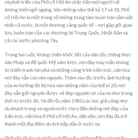
và phát triển của Phố cổ Hội An chắc hẳn mọi người sẽ
không khỏi ngỡ ngàng. Vào những năm thế kỷ 17 và 18, Phố
cổ Hội An là một trong số những trung tâm buôn bán sầm uất
nhất cả nước, là một thương cảng quốc tế – nơi gặp gỡ, giao
lưu, buôn bán của các thương lái Trung Quốc, Nhật Bản và
cả các nước phương Tây.
Trong hai cuộc kháng chiến khốc liệt của dân tộc chống thực
dân Pháp và đế quốc Mỹ xâm lược, nơi đây may mắn không
bị chiến tranh tàn phá và những công trình kiến trúc, văn hóa
nơi đây vẫn còn vẹn nguyên. Thêm vào đó, trước ảnh hưởng
của xu hướng đô thị hóa vào những năm của thế kỉ 20, nơi
đây vẫn giữ nguyên được vẻ đẹp nguyên sơ của nó như trong
thời kì trước đó. Và để rồi, năm 1980,các học giả cũng như
du khách trong và ngoài nước chú ý đến những nét đẹp của
kiến trúc, văn hóa ở Phố cổ Hội An, dần dần, nơi đây đã trở
thành một địa điểm du lịch hấp dẫn ở nước ta.
Phố cổ Hội An có nhiều nét đặc sắc, những điểm riêng hấp