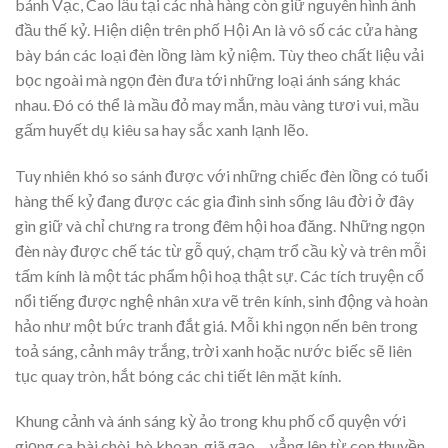
bánh Vạc, Cao lầu tại các nhà hàng còn giữ nguyên hình ảnh
đầu thế kỷ. Hiện diện trên phố Hội An là vô số các cửa hàng
bày bán các loại đèn lồng làm kỷ niệm. Tùy theo chất liệu vải
bọc ngoài mà ngọn đèn đưa tới những loại ánh sáng khác
nhau. Ðó có thể là mầu đỏ may mắn, màu vàng tươi vui, mầu
gấm huyết dụ kiêu sa hay sắc xanh lạnh lẽo.
Tuy nhiên khó so sánh được với những chiếc đèn lồng có tuổi
hàng thế kỷ đang được các gia đình sinh sống lâu đời ở đây
gìn giữ và chỉ chưng ra trong đêm hội hoa đăng. Những ngọn
đèn này được chế tác từ gỗ quý, chạm trổ cầu kỳ và trên mỗi
tấm kính là một tác phẩm hội hoạ thật sự. Các tích truyện cổ
nổi tiếng được nghệ nhân xưa vẽ trên kính, sinh động và hoàn
hảo như một bức tranh đắt giá. Mỗi khi ngọn nến bên trong
toả sáng, cảnh mây trắng, trời xanh hoặc nước biếc sẽ liên
tục quay tròn, hắt bóng các chi tiết lên mặt kính.
Khung cảnh và ánh sáng kỳ ảo trong khu phố cổ quyện với
giọng ca bài chòi, hò khoan, giã gạo… vẳng lên từ con thuyền