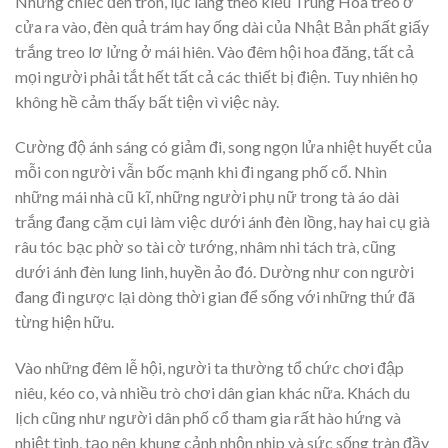
Những chiếc đèn tròn, lục lăng theo kiểu Trung Hoa treo ở
cửa ra vào, đèn quả trám hay ống dài của Nhật Bản phất giấy
trắng treo lơ lửng ở mái hiên. Vào đêm hội hoa đăng, tất cả
mọi người phải tắt hết tất cả các thiết bị điện. Tuy nhiên họ
không hề cảm thấy bất tiện vì việc này.
Cường độ ánh sáng có giảm đi, song ngọn lửa nhiệt huyết của
mỗi con người vẫn bốc mạnh khi đi ngang phố cổ. Nhìn
những mái nhà cũ kĩ, những người phụ nữ trong tà áo dài
trắng đang cặm cụi làm việc dưới ánh đèn lồng, hay hai cụ già
râu tóc bạc phờ so tài cờ tướng, nhâm nhi tách trà, cũng
dưới ánh đèn lung linh, huyền ảo đó. Dường như con người
đang đi ngược lại dòng thời gian để sống với những thứ đã
từng hiện hữu.
Vào những đêm lễ hội, người ta thường tổ chức chơi đập
niêu, kéo co, và nhiều trò chơi dân gian khác nữa. Khách du
lịch cũng như người dân phố cổ tham gia rất hào hứng và
nhiệt tình, tạo nên khung cảnh nhộn nhịp và sức sống tràn đầy