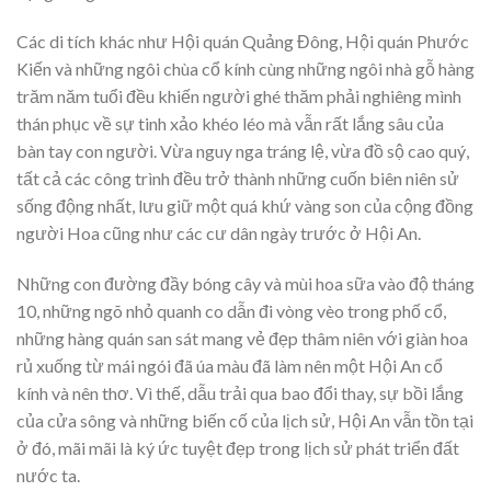
Các di tích khác như Hội quán Quảng Đông, Hội quán Phước
Kiến và những ngôi chùa cổ kính cùng những ngôi nhà gỗ hàng
trăm năm tuổi đều khiến người ghé thăm phải nghiêng mình
thán phục về sự tinh xảo khéo léo mà vẫn rất lắng sâu của
bàn tay con người. Vừa nguy nga tráng lệ, vừa đồ sộ cao quý,
tất cả các công trình đều trở thành những cuốn biên niên sử
sống động nhất, lưu giữ một quá khứ vàng son của cộng đồng
người Hoa cũng như các cư dân ngày trước ở Hội An.
Những con đường đầy bóng cây và mùi hoa sữa vào độ tháng
10, những ngõ nhỏ quanh co dẫn đi vòng vèo trong phố cổ,
những hàng quán san sát mang vẻ đẹp thâm niên với giàn hoa
rủ xuống từ mái ngói đã úa màu đã làm nên một Hội An cổ
kính và nên thơ. Vì thế, dẫu trải qua bao đổi thay, sự bồi lắng
của cửa sông và những biến cố của lịch sử, Hội An vẫn tồn tại
ở đó, mãi mãi là ký ức tuyệt đẹp trong lịch sử phát triển đất
nước ta.