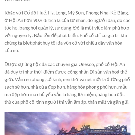
Khác với Cố đô Huế, Hạ Long, Mỹ Sơn, Phong Nha-Kẻ Bàng,
ở Hội An hơn 90% di tích là của tư nhân, do người dân, do các
tộc họ, bang hội quản lý, sử dụng. Đó là một việc làm phù hợp
với nguyên lý: Bảo tồn để phát triển. Phố cổ chỉ có giá trị khi
chúng ta biết phát huy tối đa vốn cổ với chiều dày văn hóa
của nó.
Được sự ủng hộ của các chuyên gia Unesco, phố cổ Hội An
đã duy trì như thời điểm được công nhận Di sản văn hoá thế
giới. Vẫn rêu phong, cổ kính, nên thơ và nét mới là đường phố
sạch sẽ hơn, nhà cửa đẹp hơn, hàng hóa phong phú hơn, mẫu
mã đẹp hơn mà chủ yếu vẫn là hàng lưu niệm, hàng hóa đặc
thù của phố cổ, tình người thì vẫn ấm áp, thân mật và gần gũi.