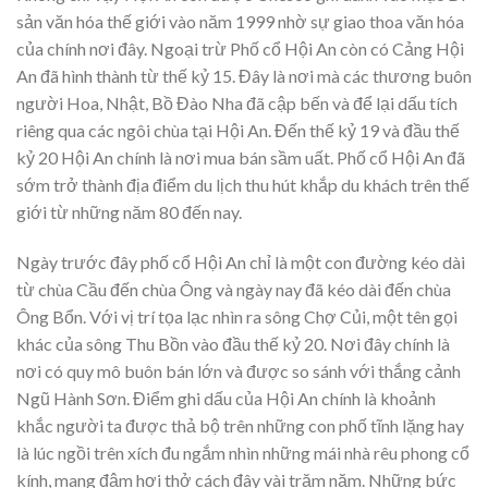
sản văn hóa thế giới vào năm 1999 nhờ sự giao thoa văn hóa
của chính nơi đây. Ngoại trừ Phố cổ Hội An còn có Cảng Hội
An đã hình thành từ thế kỷ 15. Đây là nơi mà các thương buôn
người Hoa, Nhật, Bồ Đào Nha đã cập bến và để lại dấu tích
riêng qua các ngôi chùa tại Hội An. Đến thế kỷ 19 và đầu thế
kỷ 20 Hội An chính là nơi mua bán sầm uất. Phố cổ Hội An đã
sớm trở thành địa điểm du lịch thu hút khắp du khách trên thế
giới từ những năm 80 đến nay.
Ngày trước đây phố cổ Hội An chỉ là một con đường kéo dài
từ chùa Cầu đến chùa Ông và ngày nay đã kéo dài đến chùa
Ông Bổn. Với vị trí tọa lạc nhìn ra sông Chợ Củi, một tên gọi
khác của sông Thu Bồn vào đầu thế kỷ 20. Nơi đây chính là
nơi có quy mô buôn bán lớn và được so sánh với thắng cảnh
Ngũ Hành Sơn. Điểm ghi dấu của Hội An chính là khoảnh
khắc người ta được thả bộ trên những con phố tĩnh lặng hay
là lúc ngồi trên xích đu ngắm nhìn những mái nhà rêu phong cổ
kính, mang đậm hơi thở cách đây vài trăm năm. Những bức