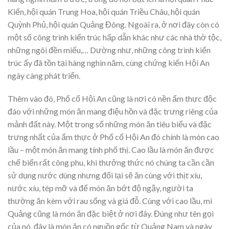
Kiến, hội quán Trung Hoa, hội quán Triều Châu, hội quán
Quỳnh Phủ, hội quán Quảng Đông. Ngoài ra, ở nơi đây còn có
một số công trình kiến trúc hấp dẫn khác như các nhà thờ tộc,
những ngôi đền miếu,… Dường như, những công trình kiến
trúc ấy đã tồn tại hàng nghìn năm, cùng chứng kiến Hội An
ngày càng phát triển.
Thêm vào đó, Phố cổ Hội An cũng là nơi có nền ẩm thực độc
đáo với những món ăn mang điệu hồn và đặc trưng riêng của
mảnh đất này. Một trong số những món ăn tiêu biểu và đặc
trưng nhất của ẩm thực ở Phố cổ Hội An đó chính là món cao
lầu – một món ăn mang tính phố thị. Cao lầu là món ăn được
chế biến rất công phu, khi thưởng thức nó chúng ta cần cần
sử dụng nước dùng nhưng đổi lại sẽ ăn cùng với thịt xíu,
nước xíu, tép mỡ và để món ăn bớt độ ngậy, người ta
thường ăn kèm với rau sống và giá đỗ. Cùng với cao lầu, mì
Quảng cũng là món ăn đặc biệt ở nơi đây. Đúng như tên gọi
của nó, đây là món ăn có nguồn gốc từ Quảng Nam và ngày