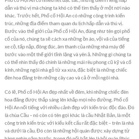
dẫn và thú vị mà chúng ta khó có thể tìm thấy ở một nơi nào
khác. Trước hết, Phố cổ Hội An có những công trình kiến
trúc, những địa điểm tham quan du lịch hấp dẫn và thú vị.
Bước vào thế giới của Phố cổ Hội An, đúng như tên gọi phố
cổ của nó, chúng ta sẽ cách xa những ồn ào, vội vã của tiếng
xe cộ, tấp nập, đông đúc, âm thanh của những nhà máy để
bước vào một thế giới tĩnh lặng và yên ả. Những gì chúng ta
có thể nhìn thấy đó chính là những mái rêu phong cũ kỹ và cổ
kính, những ngôi nhà gỗ từ xa xưa, đặc biệt là những chiếc
đèn hoa đăng trên những cây cao và cả ở mỗi ngôi nhà.
Có lẽ, Phố cổ Hội An đẹp nhất về đêm, khi những chiếc đèn
hoa đăng được thắp sáng lên khắp mọi nẻo đường. Phố cổ
Hội An nổi tiếng với nhiều cảnh đẹp với kiến trúc độc đáo. Đó
là chùa Cầu – nó còn có tên gọi khác là cầu Nhật Bản, là một
công trình kiến trúc với kiểu kết cấu rất đặc biệt – trên là nhà
và dưới là cầu. Đó còn là những hội quán được xây dựng từ
hàng nghìn năm trước, trong đó nổi bật lên là hội quán Phúc