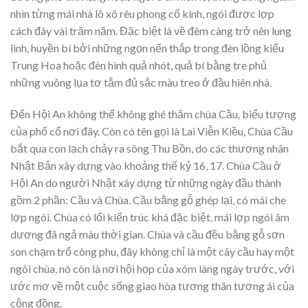
nhìn từng mái nhà lô xô rêu phong cổ kính, ngói được lợp
cách đây vài trăm năm. Đặc biệt là về đêm càng trở nên lung
linh, huyền bí bởi những ngọn nến thắp trong đèn lồng kiểu
Trung Hoa hoặc đèn hình quả nhót, quả bí bằng tre phủ
những vuông lụa tơ tằm đủ sắc màu treo ở đầu hiên nhà.
Đến Hội An không thể không ghé thăm chùa Cầu, biểu tượng
của phố cổ nơi đây. Còn có tên gọi là Lai Viễn Kiều, Chùa Cầu
bắt qua con lạch chảy ra sông Thu Bồn, do các thương nhân
Nhật Bản xây dựng vào khoảng thế kỷ 16, 17. Chùa Cầu ở
Hội An do người Nhật xây dựng từ những ngày đầu thành
gồm 2 phần: Cầu và Chùa. Cầu bằng gỗ ghép lại, có mái che
lợp ngói. Chùa có lối kiến trúc khá đặc biệt, mái lợp ngói âm
dương đã ngả màu thời gian. Chùa và cầu đều bằng gỗ sơn
son chạm trổ công phu, đây không chỉ là một cây cầu hay một
ngôi chùa, nó còn là nơi hội họp của xóm làng ngày trước, với
ước mơ về một cuộc sống giao hòa tương thân tương ái của
cộng đồng.