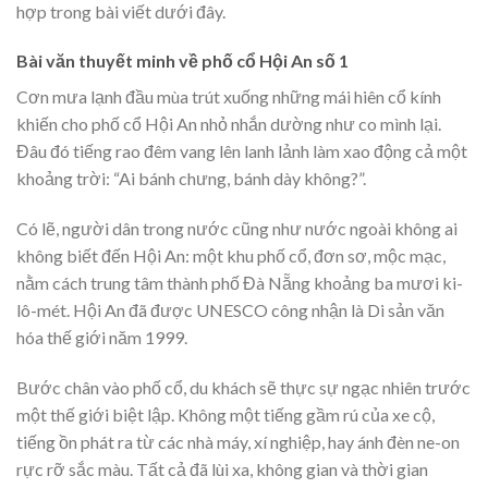
hợp trong bài viết dưới đây.
Bài văn thuyết minh về phố cổ Hội An số 1
Cơn mưa lạnh đầu mùa trút xuống những mái hiên cổ kính
khiến cho phố cổ Hội An nhỏ nhắn dường như co mình lại.
Đâu đó tiếng rao đêm vang lên lanh lảnh làm xao động cả một
khoảng trời: “Ai bánh chưng, bánh dày không?”.
Có lẽ, người dân trong nước cũng như nước ngoài không ai
không biết đến Hội An: một khu phố cổ, đơn sơ, mộc mạc,
nằm cách trung tâm thành phố Đà Nẵng khoảng ba mươi ki-
lô-mét. Hội An đã được UNESCO công nhận là Di sản văn
hóa thế giới năm 1999.
Bước chân vào phố cổ, du khách sẽ thực sự ngạc nhiên trước
một thế giới biệt lập. Không một tiếng gầm rú của xe cộ,
tiếng ồn phát ra từ các nhà máy, xí nghiệp, hay ánh đèn ne-on
rực rỡ sắc màu. Tất cả đã lùi xa, không gian và thời gian