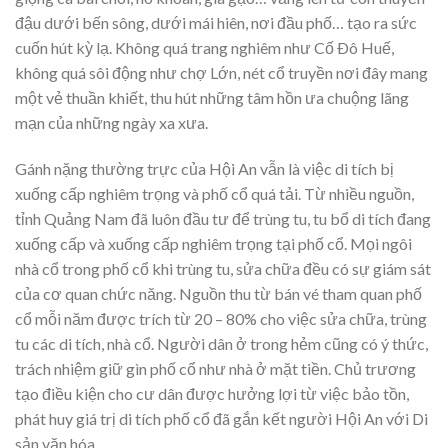
đậu dưới bến sông, dưới mái hiên, nơi đầu phố… tạo ra sức
cuốn hút kỳ lạ. Không quá trang nghiêm như Cố Ðô Huế,
không quá sôi động như chợ Lớn, nét cổ truyền nơi đây mang
một vẻ thuần khiết, thu hút những tâm hồn ưa chuộng lãng
mạn của những ngày xa xưa.
Gánh nặng thường trực của Hội An vẫn là việc di tích bị
xuống cấp nghiêm trọng và phố cổ quá tải. Từ nhiều nguồn,
tỉnh Quảng Nam đã luôn đầu tư để trùng tu, tu bổ di tích đang
xuống cấp và xuống cấp nghiêm trọng tại phố cổ. Mọi ngôi
nhà cổ trong phố cổ khi trùng tu, sửa chữa đều có sự giám sát
của cơ quan chức năng. Nguồn thu từ bán vé tham quan phố
cổ mỗi năm được trích từ 20 – 80% cho việc sửa chữa, trùng
tu các di tích, nhà cổ. Người dân ở trong hẻm cũng có ý thức,
trách nhiệm giữ gìn phố cổ như nhà ở mặt tiền. Chủ trương
tạo điều kiện cho cư dân được hưởng lợi từ việc bảo tồn,
phát huy giá trị di tích phố cổ đã gắn kết người Hội An với Di
sản văn hóa.