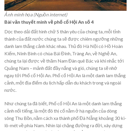
Ảnh minh họa (Nguồn internet)
Bài văn thuyết minh về phố cổ Hội An số 4
Dọc theo dải đất hình chữ S thân yêu của chúng ta, mỗi tỉnh
thành của đất nước chúng ta sẽ được chiêm ngưỡng những
danh lam thắng cảnh khác nhau. Thủ đô Hà Nội có Hồ Hoàn
Kiếm, Ninh Bình có chùa Bái Đính, Tràng An, về Nghệ An,
chúng ta lại được về thăm Nam Đàn quê Bác và khi nhắc tới
Quảng Nam – mảnh đất đầy nắng và gió, chúng ta sẽ nhớ
ngay tới Phố cổ Hội An. Phố cổ Hội An là một danh lam thắng
cảnh, một địa điểm du lịch hấp dẫn du khách trong và ngoài
nước.
Như chúng ta đã biết, Phố cổ Hội An là một danh lam thắng
cảnh nổi tiếng, là một đô thị cổ nằm ở hạ nguồn của dòng
sông Thu Bồn, nằm cách xa thành phố Đà Nẵng khoảng 30 ki-
lô-mét về phía Nam. Nhìn lại chặng đường ra đời, xây dựng