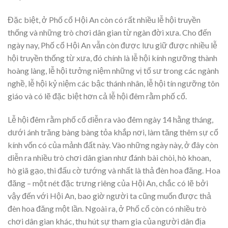
Đặc biệt, ở Phố cổ Hội An còn có rất nhiều lễ hội truyền
thống và những trò chơi dân gian từ ngàn đời xưa. Cho đến
ngày nay, Phố cổ Hội An vẫn còn được lưu giữ được nhiều lễ
hội truyền thống từ xưa, đó chính là lễ hội kính ngưỡng thành
hoàng làng, lễ hội tưởng niệm những vị tổ sư trong các ngành
nghề, lễ hội kỷ niệm các bậc thánh nhân, lễ hội tín ngưỡng tôn
giáo và có lẽ đặc biệt hơn cả lễ hội đêm rằm phố cổ.
Lễ hội đêm rằm phố cổ diễn ra vào đêm ngày 14 hằng tháng,
dưới ánh trăng bàng bàng tỏa khắp nơi, làm tăng thêm sự cổ
kính vốn có của mảnh đất này. Vào những ngày này, ở đây còn
diễn ra nhiều trò chơi dân gian như đánh bài chòi, hò khoan,
hò giã gạo, thi đấu cờ tướng và nhất là thả đèn hoa đăng. Hoa
đăng – một nét đặc trưng riêng của Hội An, chắc có lẽ bởi
vậy đến với Hội An, bao giờ người ta cũng muốn được thả
đèn hoa đăng một lần. Ngoài ra, ở Phố cổ còn có nhiều trò
chơi dân gian khác, thu hút sự tham gia của người dân địa