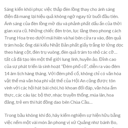
Sáng kiến khôi phục việc thắp đèn lồng thay cho ánh sáng
điện đã mang lại hiệu quả không ngờ ngay từ buổi đầu tiên.
Ánh sáng của đèn lồng mờ dịu và phảnh phất dấu ấn của thời
gian xưa cũ. Những chiếc đèn tròn, lục lăng theo phong cách
Trung Hoa treo dưới mái hiên và hai bên cửa ra vào, đèn quả
trám hoặc ống dài kiểu Nhật Bản phất giấy trắng lơ lửng dọc
theo hàng cột, đèn trụ vuông, đèn quả trám to nhỏ các cỡ…
tất cả đã tạo lên một thế giới lung linh, huyền ảo. Đỉnh cao
của sự phát triển là sinh hoạt “Đêm phố cổ”, diễn ra vào đêm
14 âm lịch hàng tháng. Với đêm phố cổ, không chỉ có văn hóa
vật thể mà văn hóa phi vật thể của Hội An cũng được tôn
vinh với các hội hát bài chòi, hò khoan đối đáp, văn hóa ẩm
thực, các câu lạc bộ thơ, nhạc truyền thống, múa lân, hoa
đăng, trẻ em thì hát đồng dao bên Chùa Cầu…
Trong bầu không khí đó, hãy kiểm nghiệm sự hiện hữu bằng
việc nếm một vài món ăn phong vị xứ Quảng như bánh Bo,