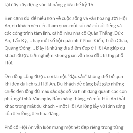
tại đây xây dựng vào khoảng giữa thế kỷ 16.
Bên cạnh đó, để hiểu hơn về cuộc sống và văn hóa người Hội
An, du khách nên đến tham quan một số nhà cổ nổi tiếng và
các công trình tâm linh, xã hội như nhà cổ Quân Thắng, Đức
An, Tấn Ký, … hay một số hội quán như Phúc Kiến, Triều Châu,
Quảng Đông … Đây là những địa điểm đẹp ở Hội An giúp du
khách được trải nghiệm không gian văn hóa đặc trưng phố
Hội.
Đèn lồng cũng được coi là một “đặc sản” không thể bỏ qua
khi đến du lịch tại Hội An. Du khách dễ dàng bắt gặp những
chiếc đèn lồng đủ màu sắc sặc sỡ và hình dáng quanh các con
phố, ngôi nhà. Vào ngày Rằm hàng tháng, có một Hội An thật
khác trong mắt du khách – một Hội An lộng lẫy với ánh sáng
của đèn lồng, đèn hoa đăng.
Phố cổ Hội An vẫn luôn mang một nét đẹp riêng trong từng