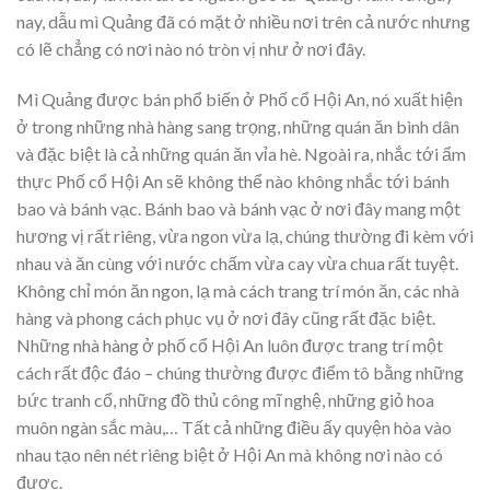
nay, dẫu mì Quảng đã có mặt ở nhiều nơi trên cả nước nhưng
có lẽ chẳng có nơi nào nó tròn vị như ở nơi đây.
Mì Quảng được bán phổ biến ở Phố cổ Hội An, nó xuất hiện
ở trong những nhà hàng sang trọng, những quán ăn bình dân
và đặc biệt là cả những quán ăn vỉa hè. Ngoài ra, nhắc tới ẩm
thực Phố cổ Hội An sẽ không thể nào không nhắc tới bánh
bao và bánh vạc. Bánh bao và bánh vạc ở nơi đây mang một
hương vị rất riêng, vừa ngon vừa lạ, chúng thường đi kèm với
nhau và ăn cùng với nước chấm vừa cay vừa chua rất tuyệt.
Không chỉ món ăn ngon, lạ mà cách trang trí món ăn, các nhà
hàng và phong cách phục vụ ở nơi đây cũng rất đặc biệt.
Những nhà hàng ở phố cổ Hội An luôn được trang trí một
cách rất độc đáo – chúng thường được điểm tô bằng những
bức tranh cổ, những đồ thủ công mĩ nghệ, những giỏ hoa
muôn ngàn sắc màu,… Tất cả những điều ấy quyện hòa vào
nhau tạo nên nét riêng biệt ở Hội An mà không nơi nào có
được.