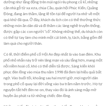
dường như lắng động trên mái ngói rêu phong cũ kĩ, những
căn nhà gỗ từ xa xưa, chùa Cầu, quán hội Phúc Kiến, Quảng
Đông, đang âm thầm, lặng lẽ tồn tại để người ta nhớ về một
quá khứ đã qua. Ở đây, khách du lịch còn có thể thưởng thức
những món ăn dân dã và đi thăm các làng nghề truyền thống,
được gặp các con người “cổ”. Không những thế, du khách còn
có thể tự tay làm cho mình một cái bình, ly, tách, bằng gốm để
làm quà cho người thân.
Có lẽ, thời điểm phố cổ Hội An đẹp nhất là vào ban đêm. Khu
phố nhỏ nhắn này trở nên lãng mạn và sâu lắng hơn, mang một
nỗi niềm hoài cổ, khó có thể diễn tả được. Sáng kiến khôi
phục đèn lồng vào mùa thu năm 1998 đã đem lại hiệu quả bất
ngờ. Vào buổi tối, khoảng sau hai mươi giờ, mọi người dân
trong phố cổ quay lại đời sống vào ba trăm năm trước. Họ tự
nguyện tắt hết đèn ne-on, thay vào đó là ánh sáng mập mờ
huyền ảo phát ra từ những chiếc đèn lồng.