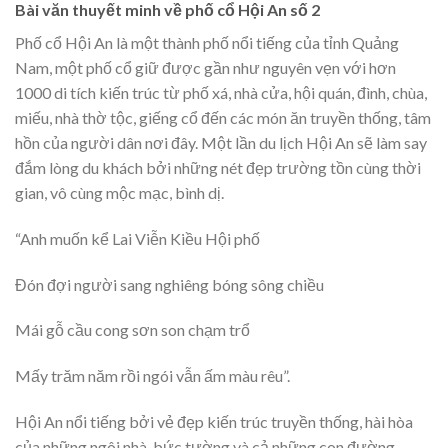
Bài văn thuyết minh về phố cổ Hội An số 2
Phố cổ Hội An là một thành phố nổi tiếng của tỉnh Quảng
Nam, một phố cổ giữ được gần như nguyên vẹn với hơn
1000 di tích kiến trúc từ phố xá, nhà cửa, hội quán, đình, chùa,
miếu, nhà thờ tộc, giếng cổ đến các món ăn truyền thống, tâm
hồn của người dân nơi đây. Một lần du lịch Hội An sẽ làm say
đắm lòng du khách bởi những nét đẹp trường tồn cùng thời
gian, vô cùng mộc mạc, bình dị.
“Anh muốn kể Lai Viễn Kiều Hội phố
Đón đợi người sang nghiêng bóng sông chiều
Mái gỗ cầu cong sơn son chạm trổ
Mấy trăm năm rồi ngói vẫn ấm màu rêu”.
Hội An nổi tiếng bởi vẻ đẹp kiến trúc truyền thống, hài hòa
của những ngôi nhà, bức tường và cả những con đường.