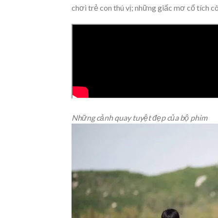
chơi trẻ con thú vị; những giấc mơ cổ tích 
Những cảnh quay tuyệt đẹp của bộ phim