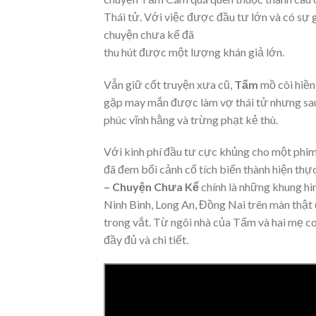
Thái tử. Với việc được đầu tư lớn và có sự 
chuyện chưa kể đã
thu hút được một lượng khán giả lớn.
Vẫn giữ cốt truyện xưa cũ,
Tấm
mồ côi hiền 
gặp may mắn được làm vợ thái tử nhưng sau
phúc vĩnh hằng và trừng phạt kẻ thù.
Với kinh phí đầu tư cực khủng cho một phim
đã đem bối cảnh cổ tích biến thành hiện th
– Chuyện Chưa Kể
chính là những khung hìn
Ninh Bình, Long An, Đồng Nai trên màn thật
trong vắt. Từ ngôi nhà của Tấm và hai mẹ c
đầy đủ và chi tiết.