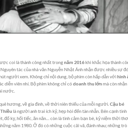
ược coi là thành công nhất trong
năm 2016
khi khắc họa thành cô
. Nguyên tác của nhà văn Nguyễn Nhật Ánh nhận được nhiều sự đ
u hút người xem. Không chỉ nội dung, bộ phim còn hấp dẫn với
hình
c diễn viên nhí. Bộ phim không chỉ có
doanh thu lớn
mà còn nhận
ài nước.
uê hương, về gia đình, về thời niên thiếu của mỗi người.
Cậu bé
Thiều
là người anh trai ích kỷ, hẹp hòi đến tàn nhẫn. Bên cạnh tình
 đố kỵ, hối tiếc, ăn năn… còn là tình cảm bạn bè, kỷ niệm thời th
 những năm 1980. Ở đó có những cuộc cãi vã, đánh nhau; những trò