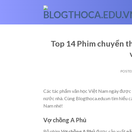
Skip
to
content
Top 14 Phim chuyển th
POSTE
Các tác phẩm văn học Việt Nam ngày được yê
nước nhà. Cùng Blogthoca.edu.vn tìm hiểu c
Nam nhé!
Vợ chồng A Phủ
Bộ phim
Vợ chồng A Phủ
được sản xuất
nă