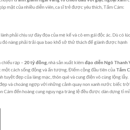
góp mặt của nhiều diễn viên, ca sĩ trẻ được yêu thích, Tấm Cám:
lành phải chịu sự đày đọa của mẹ kế và cô em gái độc ác. Dù có lú
 đó nàng phải trải qua bao khổ sở thử thách để giành được hạnh
 chiếu rạp –
20 tỷ đồng
, nhà sản xuất kiêm
đạo diễn Ngô Thanh 
ực một cách sống động và ấn tượng. Điểm cộng đầu tiên của
Tấm 
h tuyệt đẹp của làng mạc, thôn quê và cung điện vô cùng lộng lẫy.
 đẹp và choáng ngợp với những cảnh quay non xanh nước biếc trờ
on Cám đến hoàng cung nguy nga tráng lệ đều được dàn dựng tỉ mỉ