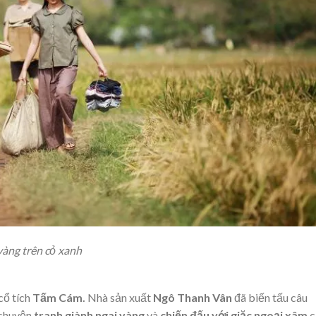
vàng trên cỏ xanh
cổ tích
Tấm Cám.
Nhà sản xuất
Ngô Thanh Vân
đã biến tấu câu
 chuyện
tranh giành ngai vàng
và
chiến đấu với giặc ngoại xâm
c