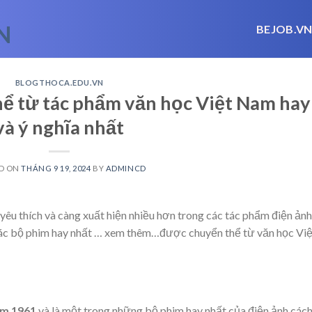
BEJOB.V
BLOGTHOCA.EDU.VN
ể từ tác phẩm văn học Việt Nam hay
và ý nghĩa nhất
D ON
THÁNG 9 19, 2024
BY
ADMINCD
u thích và càng xuất hiện nhiều hơn trong các tác phẩm điện ảnh
ác bộ phim hay nhất
… xem thêm…
được chuyển thể từ văn học Việ
m 1961
và là một trong những bộ phim hay nhất của điện ảnh các