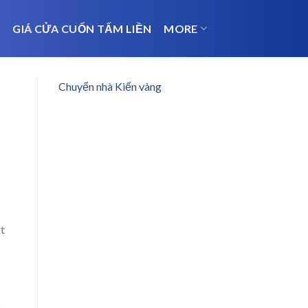
N
GIÁ CỬA CUỐN TẤM LIỀN
MORE
Chuyển nhà Kiến vàng
t
h