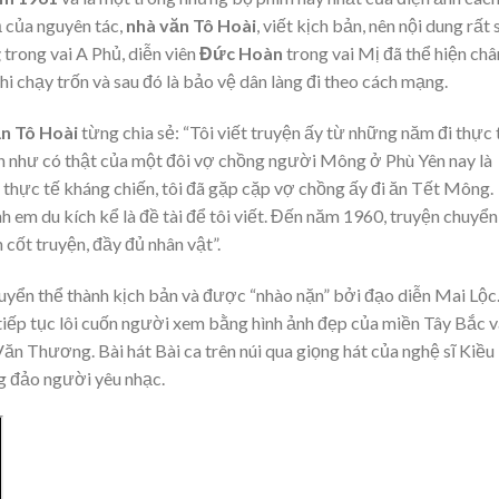
 của nguyên tác,
nhà văn Tô Hoài
, viết kịch bản, nên nội dung rất 
g
trong vai A Phủ, diễn viên
Đức Hoàn
trong vai Mị đã thể hiện châ
 chạy trốn và sau đó là bảo vệ dân làng đi theo cách mạng.
n Tô Hoài
từng chia sẻ: “Tôi viết truyện ấy từ những năm đi thực 
n như có thật của một đôi vợ chồng người Mông ở Phù Yên nay là
i thực tế kháng chiến, tôi đã gặp cặp vợ chồng ấy đi ăn Tết Mông.
h em du kích kể là đề tài để tôi viết. Đến năm 1960, truyện chuyển
 cốt truyện, đầy đủ nhân vật”.
uyển thể thành kịch bản và được “nhào nặn” bởi đạo diễn Mai Lộc
tiếp tục lôi cuốn người xem bằng hình ảnh đẹp của miền Tây Bắc v
n Thương. Bài hát Bài ca trên núi qua giọng hát của nghệ sĩ Kiều
g đảo người yêu nhạc.