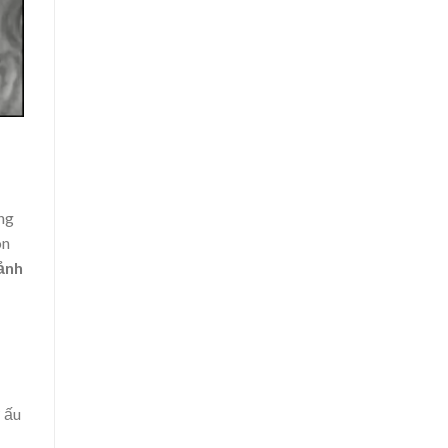
ng
ón
 ảnh
ơ ấu