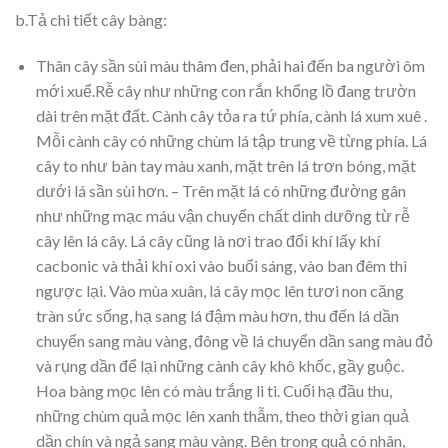
b.Tả chi tiết cây bàng:
Thân cây sần sùi màu thâm đen, phải hai đến ba người ôm
mới xuể.Rễ cây như những con rắn khổng lồ đang trườn
dài trên mặt đất. Cành cây tỏa ra tứ phía, cành lá xum xuê .
Mỗi cành cây có những chùm lá tập trung về từng phía. Lá
cây to như bàn tay màu xanh, mặt trên lá trơn bóng, mặt
dưới lá sần sùi hơn. – Trên mặt lá có những đường gân
như những mạc máu vận chuyển chất dinh dưỡng từ rễ
cây lên lá cây. Lá cây cũng là nơi trao đổi khí lấy khí
cacbonic và thải khí oxi vào buổi sáng, vào ban đêm thì
ngược lại. Vào mùa xuân, lá cây mọc lên tươi non căng
tràn sức sống, hạ sang lá đậm màu hơn, thu đến lá dần
chuyển sang màu vàng, đông về lá chuyển dần sang màu đỏ
và rụng dần để lại những cành cây khô khốc, gầy guộc.
Hoa bàng mọc lên có màu trắng li ti. Cuối hạ đầu thu,
những chùm quả mọc lên xanh thẫm, theo thời gian quả
dần chín và ngả sang màu vàng. Bên trong quả có nhân,