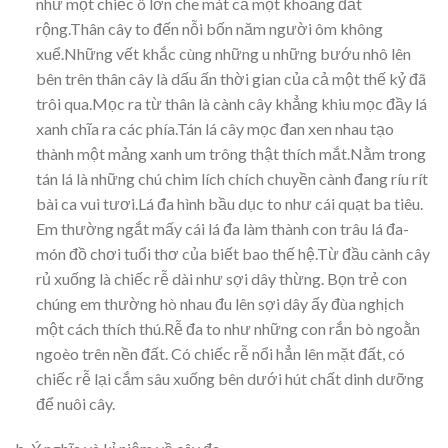
như một chiếc ô lớn che mát cả một khoảng đất
rộng.Thân cây to đến nỗi bốn năm người ôm không
xuể.Những vết khắc cùng những u những bướu nhô lên
bên trên thân cây là dấu ấn thời gian của cả một thế kỷ đã
trôi qua.Mọc ra từ thân là cành cây khẳng khiu mọc đầy lá
xanh chĩa ra các phía.Tán lá cây mọc đan xen nhau tạo
thành một mảng xanh um trông thật thích mắt.Nằm trong
tán lá là những chú chim lích chích chuyền cành đang ríu rít
bài ca vui tươi.Lá đa hình bầu dục to như cái quạt ba tiêu.
Em thường ngắt mấy cái lá đa làm thành con trâu lá đa-
món đồ chơi tuổi thơ của biết bao thế hệ.Từ đầu cành cây
rủ xuống là chiếc rễ dài như sợi dây thừng. Bọn trẻ con
chúng em thường hò nhau đu lên sợi dây ấy đùa nghịch
một cách thích thú.Rễ đa to như những con rắn bò ngoằn
ngoèo trên nền đất. Có chiếc rễ nổi hẳn lên mặt đất, có
chiếc rễ lại cắm sâu xuống bên dưới hút chất dinh dưỡng
để nuôi cây.