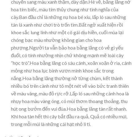
chuyển sang màu xanh thẫm, dày dặn.Hè về, bằng lăng nở
hoa tím biếc, màu tím thủy chung như tình nghĩa của
cây.Ban đầu chỉ là những nụ hoa bé xíu, lấp ló sau những
tán lá xanh như chơi trò trốn tìm.Bất ngờ xuất hiện rồi
khoe sắc lung linh như một cô gái dịu hiền, cuối mùa lại
chóng bạc màu nhường không gian cho hoa
phượng.Người ta vẫn bảo hoa bằng lăng có vẻ gì yếu
đuối, có tính nhường nhịn chứ không mạnh mẽ loài cây
“học trò”.Hoa bằng lăng có sáu cánh, xoăn xoăn ở rìa, cánh
mỏng như hoa lục bình vươn mình khoe sắc trong
nắng.Hoa bằng lăng thường nở từng chùm, kết thành
nhiều bó trên cành như tô một nét vẽ vào bức tranh thiên
về màu vàng, màu đỏ rực rỡ.Lấp ló sau những cánh hoa là
nhụy hoa màu vàng óng, có mùi thơm thoang thoảng, thu
hút ong bướm đến vui đùa.Hoa bằng lăng tàn rất nhanh.
Khi hoa tàn hết thì cây bắt đầu ra quả. Quả có nhiều múi,
trong mỗi múi là những cái hạt nhỏ li ti.