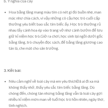
b. Ý nghĩa của cây
Hoa bằng lăng mang màu tím có nét gì đó buồn nhẹ, man
mác như chia cách, vì vậy những cô cậu học trò cuối cấp
thường yêu biết bao sắc tím biếc ấy. Học trò thường rủ
nhau lấy cánh hoa ép vào trang vở như cánh bướm để lưu
giữ kỉ niệm học trò.Giờ ra chơi, học sinh lại ngồi dưới gốc
bằng lăng, trò chuyện đọc sách, để bằng lăng giương cao
tán lá, che mát cho sân trường.
3. Kết bài:
Nêu cảm nghĩ về loài cây mà em yêu thíchĐã ai đi xa mà
không thấy nhớ, thấy yêu sắc tím biếc bằng lăng. Dù
chóng đến, chóng tàn nhưng bằng lăng vẫn là loài cây gợi
nhiều kỉ niệm mơn man về tuổi học trò hồn nhiên, ngây thơ,
tinh nghịch.