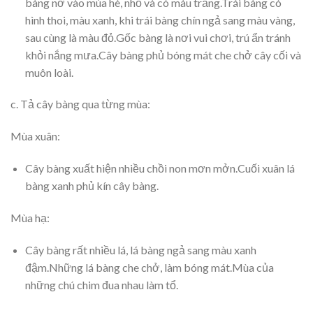
bàng nở vào mùa hè, nhỏ và có màu trắng.Trái bàng có
hình thoi, màu xanh, khi trái bàng chín ngả sang màu vàng,
sau cùng là màu đỏ.Gốc bàng là nơi vui chơi, trú ẩn tránh
khỏi nắng mưa.Cây bàng phủ bóng mát che chở cây cối và
muôn loài.
c. Tả cây bàng qua từng mùa:
Mùa xuân:
Cây bàng xuất hiện nhiều chồi non mơn mởn.Cuối xuân lá
bàng xanh phủ kín cây bàng.
Mùa hạ:
Cây bàng rất nhiều lá, lá bàng ngả sang màu xanh
đậm.Những lá bàng che chở, làm bóng mát.Mùa của
những chú chim đua nhau làm tổ.