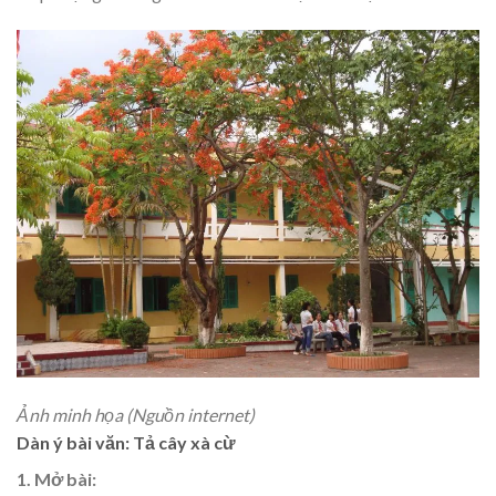
Ảnh minh họa (Nguồn internet)
Dàn ý bài văn: Tả cây xà cừ
1. Mở bài: