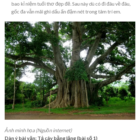
bao kỉ niệm tuổi thơ đẹp đẽ. Sau này dù có đi đâu về đâu,
gốc đa vẫn mãi ghi dấu ấn đậm nét trong tâm trí em.
Ảnh minh họa (Nguồn internet)
Dàn ý bài văn: Tả cây bằng lăng (bài số 1)