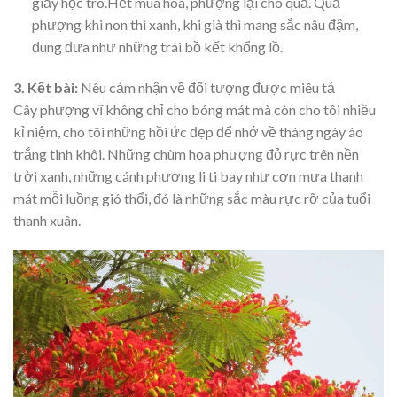
giấy học trò.Hết mùa hoa, phượng lại cho quả. Quả
phượng khi non thì xanh, khi già thì mang sắc nâu đậm,
đung đưa như những trái bồ kết khổng lồ.
3. Kết bài:
Nêu cảm nhận về đối tượng được miêu tả
Cây phượng vĩ không chỉ cho bóng mát mà còn cho tôi nhiều
kỉ niệm, cho tôi những hồi ức đẹp để nhớ về tháng ngày áo
trắng tinh khôi. Những chùm hoa phượng đỏ rực trên nền
trời xanh, những cánh phượng li ti bay như cơn mưa thanh
mát mỗi luồng gió thổi, đó là những sắc màu rực rỡ của tuổi
thanh xuân.