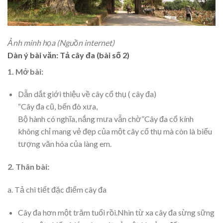
Ảnh minh họa (Nguồn internet)
Dàn ý bài văn: Tả cây đa (bài số 2)
1. Mở bài:
Dẫn dắt giới thiệu về cây cổ thụ ( cây đa)
“Cây đa cũ, bến đò xưa,
Bộ hành có nghĩa, nắng mưa vẫn chờ”Cây đa cổ kính
không chỉ mang vẻ đẹp của một cây cổ thụ mà còn là biểu
tượng văn hóa của làng em.
2. Thân bài:
a. Tả chi tiết đặc điểm cây đa
Cây đa hơn một trăm tuổi rồi.Nhìn từ xa cây đa sừng sững