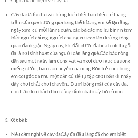
b. Ý nghĩa và kỉ niệm về cây đa
Cây đa đã tồn tại và chứng kiến biết bao biến cố thăng
trầm của quê hương qua hàng thế kỉ.Ông em kể lại rằng,
ngày xưa, cứ mỗi lần ra quân, các bà các mẹ lại bịn rịn tạm
biệt người chồng, người cha, người con lên đường tòng
quân đánh giặc.Ngày nay, khi đất nước đã hòa bình thì gốc
đa là nơi sinh hoạt của người dân làng quê.Các bác nông
dân sau một ngày làm đồng vất vả ngồi dưới gốc đa uống
miếng nước, bàn câu chuyện nhà nông.Bọn trẻ con chúng
em coi gốc đa như một căn cứ để tụ tập chơi bắn đi, nhảy
dây, chơi chắt chơi chuyền…Dưới bóng mát của cây đa,
con trâu đen thảnh thơi đủng đỉnh nhai mấy bó cỏ non.
3. Kết bài:
Nêu cảm nghĩ về cây đaCây đa đầu làng đã cho em biết