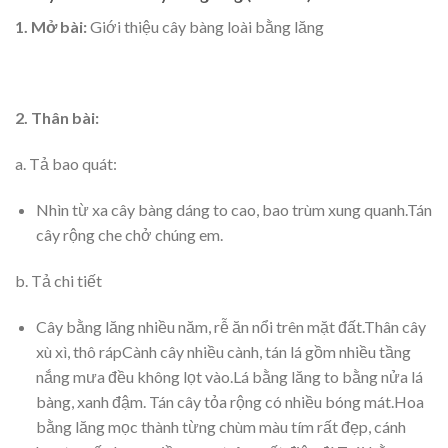
1. Mở bài:
Giới thiệu cây bàng loài bằng lăng
2. Thân bài:
a. Tả bao quát:
Nhìn từ xa cây bàng dáng to cao, bao trùm xung quanh.Tán
cây rộng che chở chúng em.
b. Tả chi tiết
Cây bằng lăng nhiều năm, rễ ăn nổi trên mặt đất.Thân cây
xù xì, thô rápCành cây nhiều cành, tán lá gồm nhiều tầng
nắng mưa đều không lọt vào.Lá bằng lăng to bằng nửa lá
bàng, xanh đậm. Tán cây tỏa rộng có nhiều bóng mát.Hoa
bằng lăng mọc thành từng chùm màu tím rất đẹp, cánh