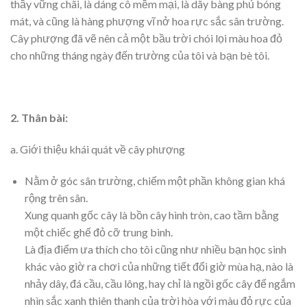
thầy vững chãi, là dáng cô mềm mại, là dãy bàng phủ bóng
mát, và cũng là hàng phượng vĩ nở hoa rực sắc sân trường.
Cây phượng đã vẽ nên cả một bầu trời chói lọi màu hoa đỏ
cho những tháng ngày đến trường của tôi và bạn bè tôi.
2. Thân bài:
a. Giới thiệu khái quát về cây phượng
Nằm ở góc sân trường, chiếm một phần không gian khá
rộng trên sân.
Xung quanh gốc cây là bồn cây hình tròn, cao tầm bằng
một chiếc ghế đỏ cỡ trung bình.
Là địa điểm ưa thích cho tôi cũng như nhiều bạn học sinh
khác vào giờ ra chơi của những tiết đổi giờ mùa hạ, nào là
nhảy dây, đá cầu, cầu lông, hay chỉ là ngồi gốc cây để ngắm
nhìn sắc xanh thiên thanh của trời hòa với màu đỏ rực của