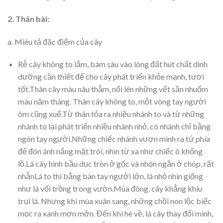
2. Thân bài:
a. Miêu tả đặc điểm của cây
Rễ cây không to lắm, bám sâu vào lòng đất hút chất dinh
dưỡng cần thiết để cho cây phát triển khỏe mạnh, tươi
tốt.Thân cây màu nâu thẫm, nổi lên những vết sần nhuốm
màu năm tháng. Thân cây không to, một vòng tay người
ôm cũng xuể.Từ thân tỏa ra nhiều nhánh to và từ những
nhánh to lại phát triển nhiều nhánh nhỏ, có nhánh chỉ bằng
ngón tay người.Những chiếc nhánh vươn mình ra tứ phía
để đón ánh nắng mặt tròi, nhìn từ xa như chiếc ô khổng
lồ.Lá cây hình bầu dục tròn ở gốc và nhọn ngắn ở chóp, rất
nhẵnLá to thì bằng bàn tay người lớn, lá nhỏ nhìn giống
như lá vối trồng trong vườn.Mùa đông, cây khẳng khiu
trụi lá. Nhưng khi mùa xuân sang, những chồi non lộc biếc
mọc ra xanh mơn mởn. Đến khi hè về, lá cây thay đổi mình,