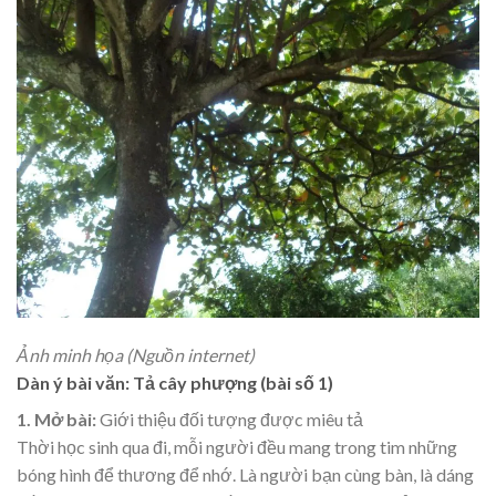
Ảnh minh họa (Nguồn internet)
Dàn ý bài văn: Tả cây phượng (bài số 1)
1. Mở bài:
Giới thiệu đối tượng được miêu tả
Thời học sinh qua đi, mỗi người đều mang trong tim những
bóng hình để thương để nhớ. Là người bạn cùng bàn, là dáng