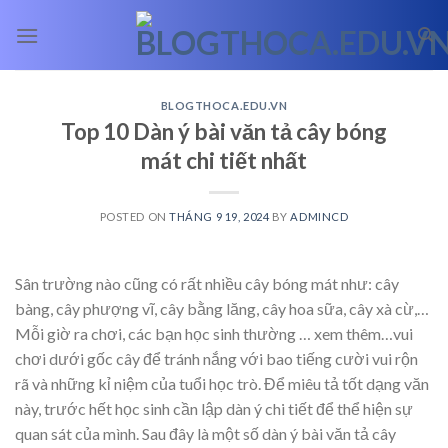
Skip
to
content
BLOGTHOCA.EDU.VN
Top 10 Dàn ý bài văn tả cây bóng
mát chi tiết nhất
POSTED ON
THÁNG 9 19, 2024
BY
ADMINCD
Sân trường nào cũng có rất nhiều cây bóng mát như: cây
bàng, cây phượng vĩ, cây bằng lăng, cây hoa sữa, cây xà cừ,…
Mỗi giờ ra chơi, các bạn học sinh thường
… xem thêm…
vui
chơi dưới gốc cây để tránh nắng với bao tiếng cười vui rộn
rã và những kỉ niệm của tuổi học trò. Để miêu tả tốt dạng văn
này, trước hết học sinh cần lập dàn ý chi tiết để thể hiện sự
quan sát của mình. Sau đây là một số dàn ý bài văn tả cây