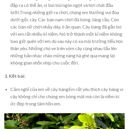
đập ra có thể ăn, vị bùi bùi ngòn ngọt và hơi chát đầu
lưỡi.Trong những giờ ra chơi, chúng em thường vui đùa
dưới gốc cây. Các bạn nam chơi đá bóng, tâng cầu. Còn
các bạn nữ chơi nhảy dây, ô ăn quan. Cây bàng đã gắn bó
với em rất nhiều kỉ niệm. Nó trở thành một kỉ niệm không
bao giờ quên với em dù sau này có xa mái trường tiểu học
thân yêu. Những chú ve trên vòm cây cùng nhau tấu lên
những bản nhạc chào mừng nàng hạ ghé qua mang lại
không gian nhộn nhịp cho cuộc đời.
3. Kết bài:
Cảm nghĩ của em về cây bàngEm rất yêu thích cây bàng vì
cây không chỉ cho chúng em bóng mát mà còn là niềm kí
ức đẹp trong tâm hồn em.