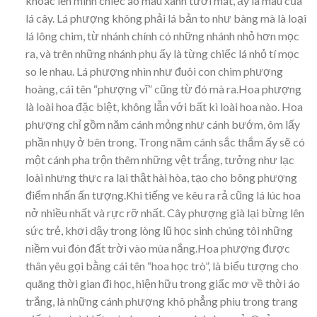
khoác lên mình chiếc áo màu xanh tươi mát, ấy là màu của
lá cây. Lá phượng không phải lá bản to như bàng mà là loại
lá lông chim, từ nhánh chính có những nhánh nhỏ hơn mọc
ra, và trên những nhánh phụ ấy là từng chiếc lá nhỏ tí mọc
so le nhau. Lá phượng nhìn như đuôi con chim phượng
hoàng, cái tên “phượng vĩ” cũng từ đó mà ra.Hoa phượng
là loài hoa đặc biệt, không lẫn với bất kì loài hoa nào. Hoa
phượng chỉ gồm năm cánh mỏng như cánh bướm, ôm lấy
phần nhụy ở bên trong. Trong năm cánh sắc thắm ấy sẽ có
một cánh pha trộn thêm những vệt trắng, tưởng như lạc
loài nhưng thực ra lại thật hài hòa, tạo cho bông phượng
điểm nhấn ấn tượng.Khi tiếng ve kêu ra rả cũng lá lúc hoa
nở nhiều nhất và rực rỡ nhất. Cây phượng già lại bừng lên
sức trẻ, khơi dậy trong lòng lũ học sinh chúng tôi những
niềm vui đón đất trời vào mùa nắng.Hoa phượng được
thân yêu gọi bằng cái tên “hoa học trò”, là biểu tượng cho
quãng thời gian đi học, hiện hữu trong giấc mơ về thời áo
trắng, là những cánh phượng khô phẳng phiu trong trang