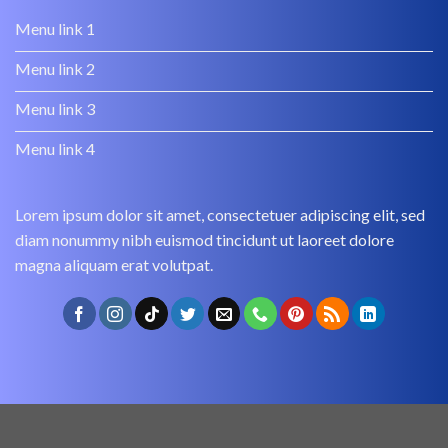
Menu link 1
Menu link 2
Menu link 3
Menu link 4
Lorem ipsum dolor sit amet, consectetuer adipiscing elit, sed
diam nonummy nibh euismod tincidunt ut laoreet dolore
magna aliquam erat volutpat.