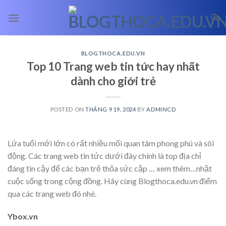
Skip
to
content
BLOGTHOCA.EDU.VN
Top 10 Trang web tin tức hay nhất
dành cho giới trẻ
POSTED ON
THÁNG 9 19, 2024
BY
ADMINCD
Lứa tuổi mới lớn có rất nhiều mối quan tâm phong phú và sôi
động. Các trang web tin tức dưới đây chính là top địa chỉ
đáng tin cậy để các bạn trẻ thỏa sức cập
… xem thêm…
nhật
cuộc sống trong cộng đồng. Hãy cùng Blogthoca.edu.vn điểm
qua các trang web đó nhé.
Ybox.vn