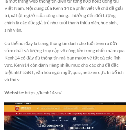
là một trang web thông tin điện tử tổng hợp hoạt động tại
Việt Nam. Nội dung của Kênh 14 đa phần viết về chủ đề giải
trí, xã hội, người của công chúng… hướng đến đối tượng
chính là các độc giả trẻ như tuổi thanh thiếu niên, học sinh,
sinh viên.
Có thể nói đây là trang thông tin dành cho tuổi teen ra đời
sớm nhất và lượng truy cập vô cùng lớn trong nhiều năm qua.
Kenh14 có đầy đủ thông tin mà bạn muốn về tất cả các lĩnh
vực. Kenh14 còn dành riêng nhiều mục cho các chủ đề đặc
biệt như LGBT, văn hóa ngôn ngữ, quiz, netizen cực kì bổ ích
và thú vị.
Website:
https://kenh14.vn/