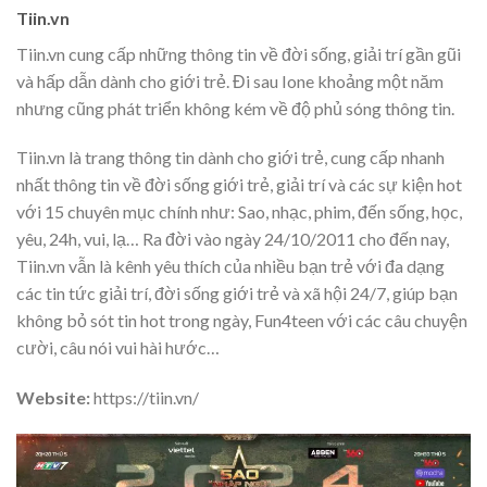
Tiin.vn
Tiin.vn cung cấp những thông tin về đời sống, giải trí gần gũi
và hấp dẫn dành cho giới trẻ. Đi sau Ione khoảng một năm
nhưng cũng phát triển không kém về độ phủ sóng thông tin.
Tiin.vn là trang thông tin dành cho giới trẻ, cung cấp nhanh
nhất thông tin về đời sống giới trẻ, giải trí và các sự kiện hot
với 15 chuyên mục chính như: Sao, nhạc, phim, đến sống, học,
yêu, 24h, vui, lạ… Ra đời vào ngày 24/10/2011 cho đến nay,
Tiin.vn vẫn là kênh yêu thích của nhiều bạn trẻ với đa dạng
các tin tức giải trí, đời sống giới trẻ và xã hội 24/7, giúp bạn
không bỏ sót tin hot trong ngày, Fun4teen với các câu chuyện
cười, câu nói vui hài hước…
Website:
https://tiin.vn/