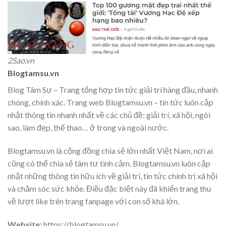
2Sao.vn
Blogtamsu.vn
Blog Tâm Sự – Trang tổng hợp tin tức giải trí hàng đầu, nhanh
chóng, chính xác. Trang web Blogtamsu.vn – tin tức luôn cập
nhật thông tin nhanh nhất về các chủ đề: giải trí, xã hội, ngôi
sao, làm đẹp, thể thao… ở trong và ngoài nước.
Blogtamsu.vn là cộng đồng chia sẻ lớn nhất Việt Nam, nơi ai
cũng có thể chia sẻ tâm tư tình cảm. Blogtamsu.vn luôn cập
nhật những thông tin hữu ích về giải trí, tin tức chính trị xã hội
và chăm sóc sức khỏe. Điều đặc biệt này đã khiến trang thu
về lượt like trên trang fanpage với con số khá lớn.
Website:
https://blogtamsu.vn/