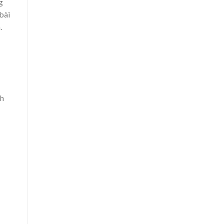
g
bài
.
nh