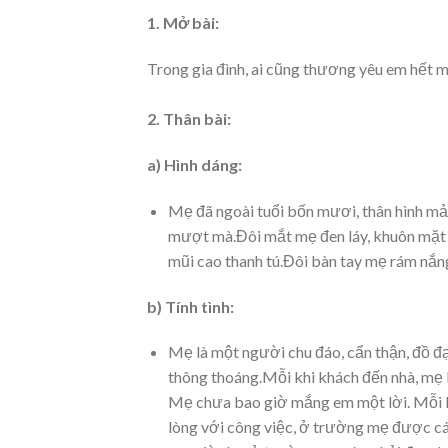
1. Mở bài:
Trong gia đình, ai cũng thương yêu em hết 
2. Thân bài:
a) Hình dáng:
Mẹ đã ngoài tuổi bốn mươi, thân hình mản
mượt mà.Đôi mắt mẹ đen láy, khuôn mặt 
mũi cao thanh tú.Đôi bàn tay mẹ rám nắ
b) Tính tình:
Mẹ là một người chu đáo, cẩn thận, đồ đ
thông thoáng.Mỗi khi khách đến nhà, mẹ l
Mẹ chưa bao giờ mắng em một lời. Mỗi kh
lòng với công việc, ở trường mẹ được cá