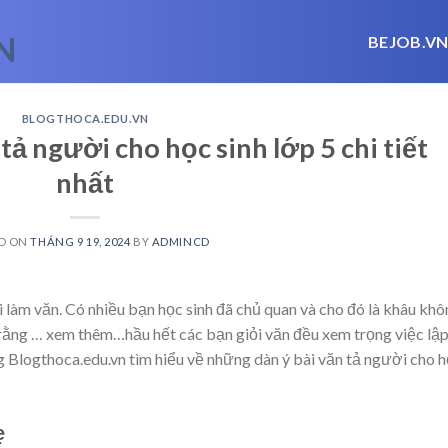
BEJOB.V
BLOGTHOCA.EDU.VN
tả người cho học sinh lớp 5 chi tiết
nhất
D ON
THÁNG 9 19, 2024
BY
ADMINCD
i làm văn. Có nhiều bạn học sinh đã chủ quan và cho đó là khâu kh
 rằng
… xem thêm…
hầu hết các bạn giỏi văn đều xem trọng việc lậ
ng Blogthoca.edu.vn tìm hiểu về những dàn ý bài văn tả người cho 
ẹ