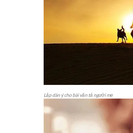
Lập dàn ý cho bài văn tả người mẹ