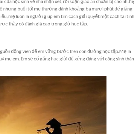
 của học sinh về nhà nhận xét, rồi soạn giáo án chuẩn bị cho nhữn
 thế nhưng buổi tối mẹ thường dành khoảng ba mươi phút để giảng 
iểu, mẹ luôn là người giúp em tìm cách giải quyết một cách tài tình
ược thầy cô đánh giá cao trong giờ học tập.
nguồn động viên để em vững bước trên con đường học tập.Mẹ là
quý mẹ em. Em sẽ cố gắng học giỏi để xứng đáng với công sinh thà