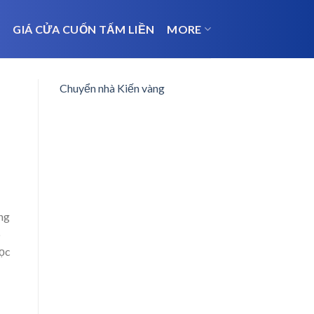
N
GIÁ CỬA CUỐN TẤM LIỀN
MORE
Chuyển nhà Kiến vàng
ông
p
học