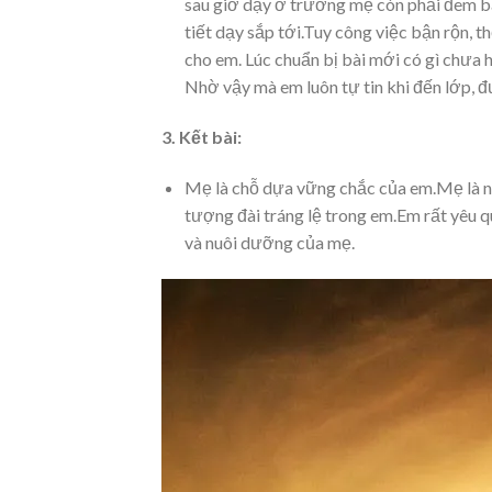
sau giờ dạy ở trường mẹ còn phải đem bài
tiết dạy sắp tới.Tuy công việc bận rộn,
cho em. Lúc chuẩn bị bài mới có gì chưa h
Nhờ vậy mà em luôn tự tin khi đến lớp, đ
3. Kết bài:
Mẹ là chỗ dựa vững chắc của em.Mẹ là 
tượng đài tráng lệ trong em.Em rất yêu 
và nuôi dưỡng của mẹ.