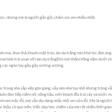
mực, nhưng mẹ là người gần gũi, chăm sóc em nhiều nhất.
h mai, thon thả.Khuôn mặt tròn, làn da trắng mịn.Mái tóc đen óng
mẹ hình trái xoan với làn da trắngĐôi môi thắm hồng nằm dưới ch
ng các ngón tay gầy gầy xương xương.
ạc trong nhà sắp xếp gọn gàng, vậy nên nhà tuy nhỏ nhưng trông v
uôn đón tiếp niềm nở, nồng hậu, mời khách đĩa trái cây và nước m
i em mắc lỗi, mẹ vẫn dịu dàng nhắc nhở em sửa lỗi. Mẹ là người 
c thầy cô quý mến. Việc dạy học chiếm của mẹ rất nhiều thời gian