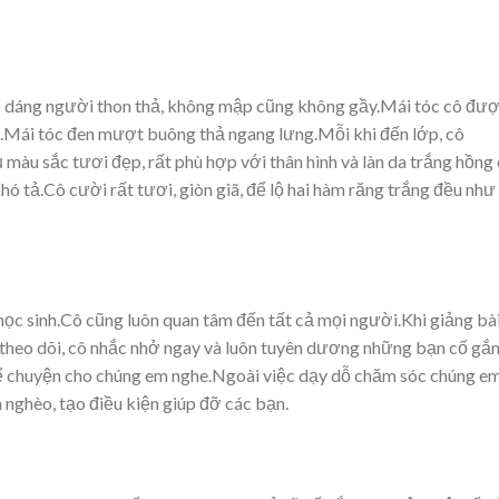
ó dáng người thon thả, không mập cũng không gầy.Mái tóc cô đư
Mái tóc đen mượt buông thả ngang lưng.Mỗi khi đến lớp, cô
màu sắc tươi đẹp, rất phù hợp với thân hình và làn da trắng hồng
khó tả.Cô cười rất tươi, giòn giã, để lộ hai hàm răng trắng đều như
ọc sinh.Cô cũng luôn quan tâm đến tất cả mọi người.Khi giảng bài
 theo dõi, cô nhắc nhở ngay và luôn tuyên dương những bạn cố gắ
kể chuyện cho chúng em nghe.Ngoài việc dạy dỗ chăm sóc chúng em
 nghèo, tạo điều kiện giúp đỡ các bạn.