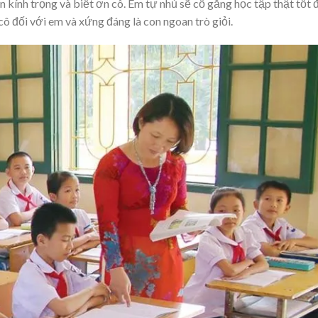
 kính trọng và biết ơn cô. Em tự nhủ sẽ cố gắng học tập thật tốt 
ô đối với em và xứng đáng là con ngoan trò giỏi.