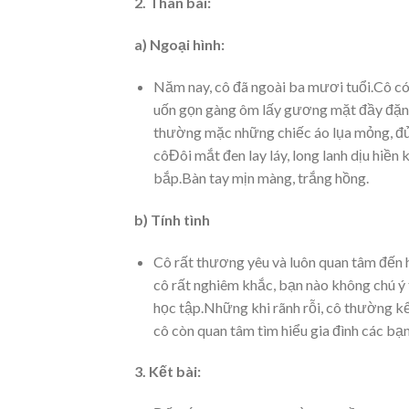
2. Thân bài:
a) Ngoại hình:
Năm nay, cô đã ngoài ba mươi tuổi.Cô c
uốn gọn gàng ôm lấy gương mặt đầy đặn.
thường mặc những chiếc áo lụa mỏng, đủ 
côĐôi mắt đen lay láy, long lanh dịu hiền 
bắp.Bàn tay mịn màng, trắng hồng.
b) Tính tình
Cô rất thương yêu và luôn quan tâm đến h
cô rất nghiêm khắc, bạn nào không chú ý
học tập.Những khi rãnh rỗi, cô thường 
cô còn quan tâm tìm hiểu gia đình các bạn
3. Kết bài: