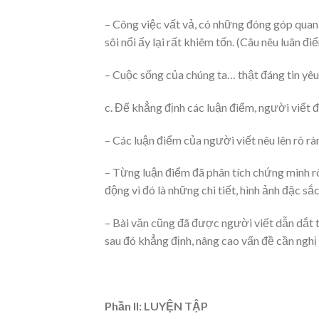
– Công việc vất vả, có những đóng góp quan
sôi nổi ấy lại rất khiêm tốn. (Câu nêu luân đi
– Cuộc sống của chúng ta… thật đáng tin yêu.
c. Để khẳng định các luận điểm, người viết đ
– Các luận điểm của người viết nêu lên rõ 
– Từng luận điểm đã phân tích chứng minh rõ
động vì đó là những chi tiết, hình ảnh đặc sắ
– Bài văn cũng đã được người viết dẫn dắt tự
sau đó khẳng định, nâng cao vấn đề cần nghị 
Phần II: LUYỆN TẬP