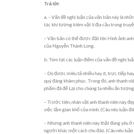
Trả lời:
a. – Vấn đề nghị luận của văn bản này là nh
tác khí tượng kiêm vật lí địa cầu trong tru
– Văn bản có thể được đặt tên Hình ảnh anh 
của Nguyễn Thành Long.
b. Tóm tát các luận điểm của vấn đề nghị luậ
– Dù được miêu tả nhiều hay ít, trực tiếp hay
quý đáng khâm phục. Trong đó, anh thanh niên
phẩm đã để Lại cho chúng ta nhiều ấn tượng 
– Trước tiên, nhân vật anh thanh niên này đẹ
việc lắm gian khổ của mình. (Câu nêu luận đi
– Nhưng anh thanh niên này thật đúng yêu ở 
người khác một cách chu đáọ. (Câu nêu luận