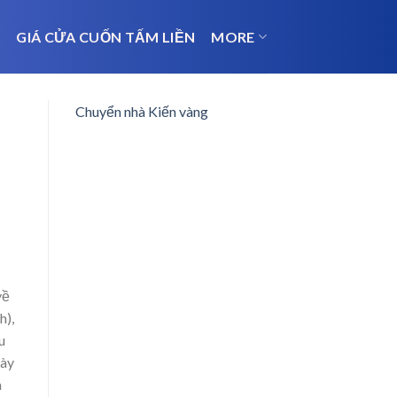
N
GIÁ CỬA CUỐN TẤM LIỀN
MORE
Chuyển nhà Kiến vàng
về
h),
u
bày
a