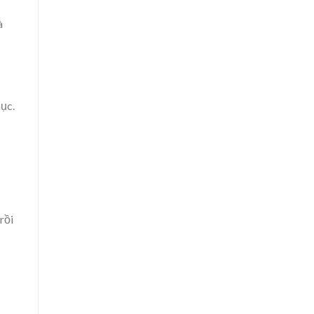
à
hục.
rồi