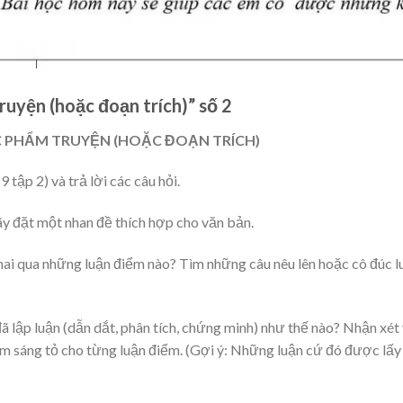
ruyện (hoặc đoạn trích)” số 2
TÁC PHẨM TRUYỆN (HOẶC ĐOẠN TRÍCH)
tập 2) và trả lời các câu hỏi.
Hãy đặt một nhan đề thích hợp cho văn bản.
hai qua những luận điểm nào? Tìm những câu nêu lên hoặc cô đúc l
ã lập luận (dẫn dắt, phân tích, chứng minh) như thế nào? Nhận xét
m sáng tỏ cho từng luận điểm. (Gợi ý: Những luận cứ đó được lấy