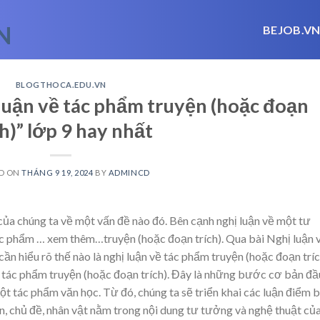
BEJOB.V
BLOGTHOCA.EDU.VN
 luận về tác phẩm truyện (hoặc đoạn
ch)” lớp 9 hay nhất
D ON
THÁNG 9 19, 2024
BY
ADMINCD
 của chúng ta về một vấn đề nào đó. Bên cạnh nghị luận về một tư
tác phẩm
… xem thêm…
truyện (hoặc đoạn trích). Qua bài Nghị luận 
cần hiểu rõ thế nào là nghị luận về tác phẩm truyện (hoặc đoạn tríc
ề tác phẩm truyện (hoặc đoạn trích). Đây là những bước cơ bản đầ
một tác phẩm văn học. Từ đó, chúng ta sẽ triển khai các luận điểm 
ện, chủ đề, nhân vật nằm trong nội dung tư tưởng và nghệ thuật củ