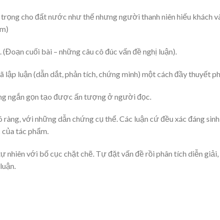
 trọng cho đất nước như thế nhưng người thanh niên hiếu khách v
ểm)
 (Đoạn cuối bài – những câu cô đúc vấn đề nghị luận).
ã lập luận (dẫn dắt, phản tích, chứng minh) một cách đầy thuyết p
ràng ngắn gọn tạo được ấn tượng ở người đọc.
 ràng, với những dẫn chứng cụ thể. Các luận cứ đều xác đáng sinh
c của tác phẩm.
 nhiên với bố cục chặt chẽ. Tự đặt vấn đề rồi phân tích diễn giải, 
luận.