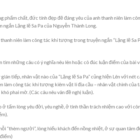
ững phẩm chất, đức tính đẹp đẽ đáng yêu của anh thanh niên làm cô
yện ngắn Lặng lẽ Sa Pa của Nguyễn Thành Long.
thanh niên làm công tác khí tượng trong truyện ngắn “Lặng lẽ Sa 
n tìm những câu có ý nghĩa nêu lên hoặc cô đúc luận điểm của bài v
 gián tiếp, nhân vật nào của “Lặng lẽ Sa Pa” củng hiện Lên với nét 
 làm công tác khí tượng kiêm vật lí địa cầu – nhân vật chinh của 
khó phai mờ. (Các câu nêu vân đề nghị luận).
p ở tấm lòng yêu đời, yêu nghề, ở tinh thần trách nhiệm cao với cô
ểm).
nỗi “thèm người”, lòng hiếu khách đến nồng nhiệt, ở sự quan tâm 
 điểm)