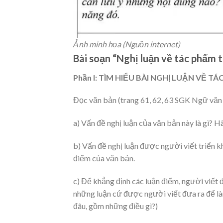
Ảnh minh họa (Nguồn internet)
Bài soạn “Nghị luận về tác phẩm t
Phần I: TÌM HIỂU BÀI NGHỊ LUẬN VỀ 
Đọc văn bản (trang 61, 62, 63 SGK Ngữ văn 9 
a) Vấn đề nghị luận của văn bản này là gì? 
b) Vấn đề nghị luận được người viết triển k
điểm của văn bản.
c) Để khẳng định các luận điểm, người viết đ
những luận cứ được người viết đưa ra để là
đâu, gồm những điều gì?)