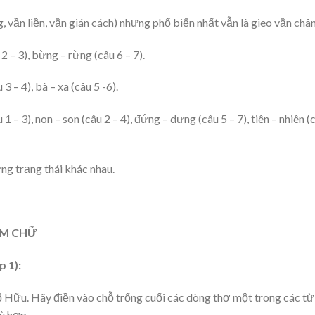
, vần liền, vần gián cách) nhưng phổ biến nhất vẫn là gieo vần chân
 2 – 3), bừng – rừng (câu 6 – 7).
3 – 4), bà – xa (câu 5 -6).
1 – 3), non – son (câu 2 – 4), đứng – dựng (câu 5 – 7), tiên – nhiên (
ững trạng thái khác nhau.
ÁM CHỮ
p 1):
ố Hữu. Hãy điền vào chỗ trống cuối các dòng thơ một trong các từ
ù hợp.