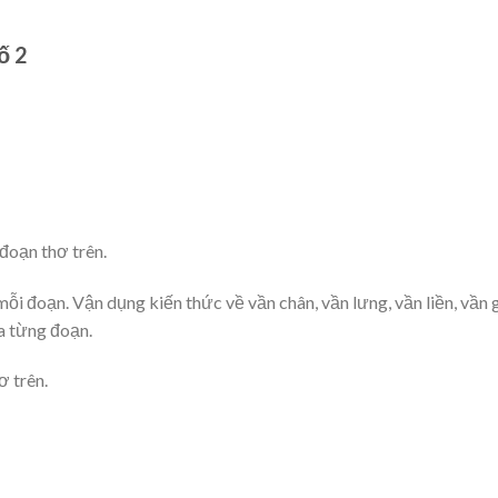
ố 2
đoạn thơ trên.
i đoạn. Vận dụng kiến thức về vần chân, vần lưng, vần liền, vần 
a từng đoạn.
ơ trên.