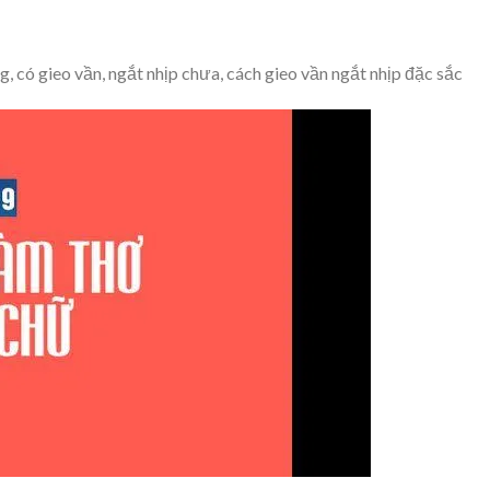
, có gieo vần, ngắt nhịp chưa, cách gieo vần ngắt nhịp đặc sắc