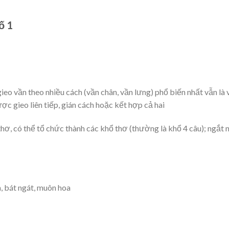
ố 1
gieo vần theo nhiều cách (vần chân, vần lưng) phổ biến nhất vẫn là 
ược gieo liên tiếp, gián cách hoặc kết hợp cả hai
hơ, có thể tổ chức thành các khổ thơ (thường là khổ 4 câu); ngắt 
a, bát ngát, muôn hoa