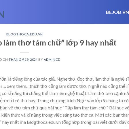
BEJOB.V
BLOGTHOCA.EDU.VN
p làm thơ tám chữ” lớp 9 hay nhất
D ON
THÁNG 9 19, 2024
BY
ADMINCD
hồn, là tiếng lòng của tác giả. Nghe thơ, đọc thơ, làm thơ là nghệ sĩ
ai
… xem thêm…
thích thơ cũng làm được thơ. Nghề nào cũng thế, l
 có kĩ năng thì chẳng thể làm nên nghệ thuật. Làm thơ bên cạnh n
uyện mới có thơ hay. Trong chương trình Ngữ văn lớp 9 chúng ta c
 bản về thơ tám chữ qua bài học “Tập làm thơ tám chữ”. Bài học v
u kiến thức và kĩ năng trong việc sáng tạo thơ ca. Mời các bạn th
 hay nhất mà Blogthoca.edu.vn tổng hợp trong bài viết dưới đây 