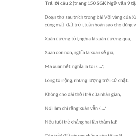
Trả lời câu 2 (trang 150 SGK Ngữ văn 9 tậ
Đoạn thơ sau trích trong bài Vội vàng của X
cũng mất, đất trời, tuần hoàn sao cho đúng v
Xuân đương tới, nghĩa là xuân đương qua,
Xuân còn non, nghĩa là xuân sẽ già,
Mà xuân hết, nghĩa là tôi /…/;
Lòng tôi rộng, nhưng lượng trời cứ chật.
Không cho dài thời trẻ của nhân gian,
Nói làm chi rằng xuân vẫn /…/
Nếu tuổi trẻ chẳng hai lần thắm lại!
Còn trời đất nhưng chẳng còn tôi mãi,