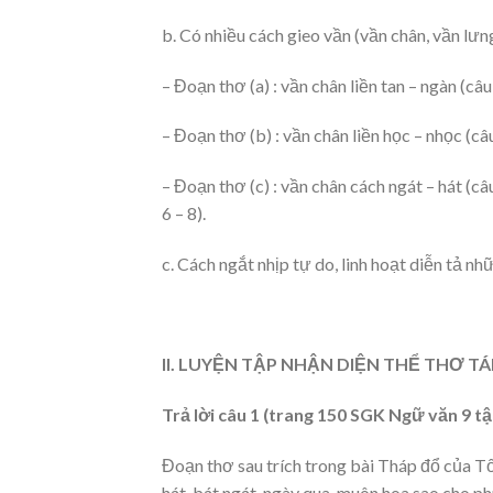
b. Có nhiều cách gieo vần (vần chân, vần lưng
– Đoạn thơ (a) : vần chân liền tan – ngàn (câu
– Đoạn thơ (b) : vần chân liền học – nhọc (câu 
– Đoạn thơ (c) : vần chân cách ngát – hát (câu 
6 – 8).
c. Cách ngắt nhịp tự do, linh hoạt diễn tả nh
II. LUYỆN TẬP NHẬN DIỆN THỂ THƠ T
Trả lời câu 1 (trang 150 SGK Ngữ văn 9 tậ
Đoạn thơ sau trích trong bài Tháp đổ của T
hát, bát ngát, ngày qua, muôn hoa sao cho ph