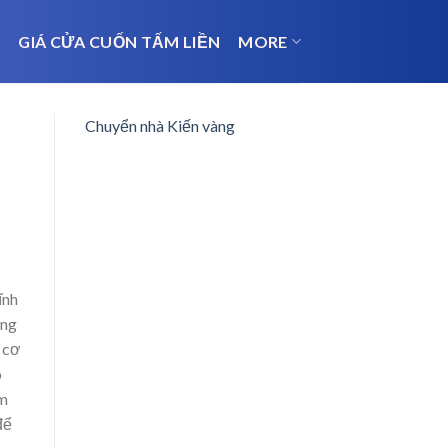
N
GIÁ CỬA CUỐN TẤM LIỀN
MORE
Chuyển nhà Kiến vàng
ĩnh
ăng
ó cơ
ô
am
để