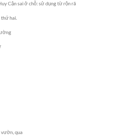
uy Cận sai ở chỗ: sử dụng từ rộn rã
thứ hai.
rường
ữ
: vườn, qua