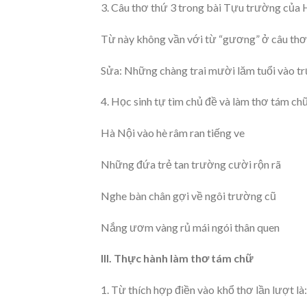
3. Câu thơ thứ 3 trong bài Tựu trường của H
Từ này không vần với từ “gương” ở câu thơ 
Sửa: Những chàng trai mười lăm tuổi vào t
4. Học sinh tự tìm chủ đề và làm thơ tám ch
Hà Nội vào hè râm ran tiếng ve
Những đứa trẻ tan trường cười rộn rã
Nghe bàn chân gợi về ngôi trường cũ
Nắng ươm vàng rủ mái ngói thân quen
III. Thực hành làm thơ tám chữ
1. Từ thích hợp điền vào khổ thơ lần lượt là