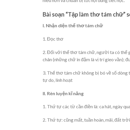
hiểu hơn và chuẩn bị tốt nội dung tiết học.
Bài soạn “Tập làm thơ tám chữ” s
I. Nhận diện thể thơ tám chữ
1. Đọc thơ
2. Đối với thể thơ tám chữ, người ta có thể 
chân (những chữ in đậm là vị trí gieo vần); đ
3. Thể thơ tám chữ không bị bó về số dòng t
tự do, linh hoạt
II. Rèn luyện kĩ năng
1. Thứ tự các từ cần điền là: ca hát, ngày qu
2. Thứ tự: cũng mất, tuần hoàn, mãi, đất trời