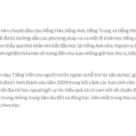
 tâm chuyên đào tạo tiếng Hàn, tiếng Anh, tiếng Trung và tiếng Nh
sẽ được hướng dẫn các phương pháp và có một lộ trình học tiếng
m thấy quá khó khăn khi bắt đầu học lại tiếng Anh nữa. Ngoài ra, 
 kinh nghiệm hứa hẹn sẽ mang đến cho bạn những giờ học thú vị, hiệ
n dạy Tiếng Việt cho người nước ngoài và hỗ trợ tư vấn du học, g
h được hình thành vào năm 2009 trong bối cảnh các bạn sinh viên
t địa chỉ học ngoại ngữ uy tín, hiệu quả và có cam kết về chuẩn 
t trong những trung tâm lâu đời và đông học viên nhất trong khu v
 theo học.