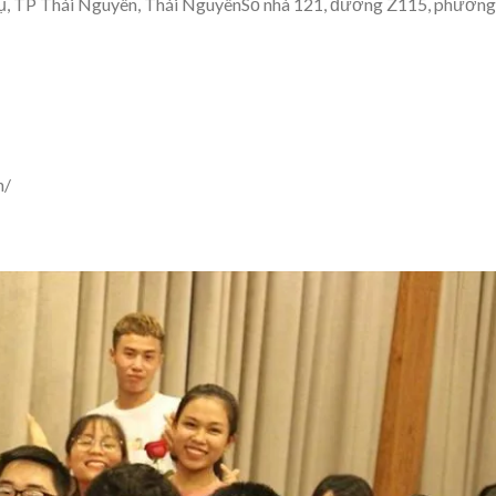
 TP Thái Nguyên, Thái NguyênSố nhà 121, đường Z115, phường
h/