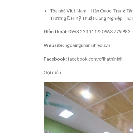
Tòa nhà Việt Nam – Hàn Quốc, Trung Tâ
Trường ĐH Kỹ Thuật Công Nghiệp Thái N
Điện thoại:
0968 233 111 & 0963 779 983
Website:
ngoainguhaninh.edu.vn
Facebook:
facebook.com/cflhathininh
Gọi điện