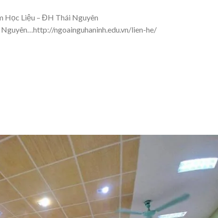
m Học Liệu – ĐH Thái Nguyên
guyên…http://ngoainguhaninh.edu.vn/lien-he/