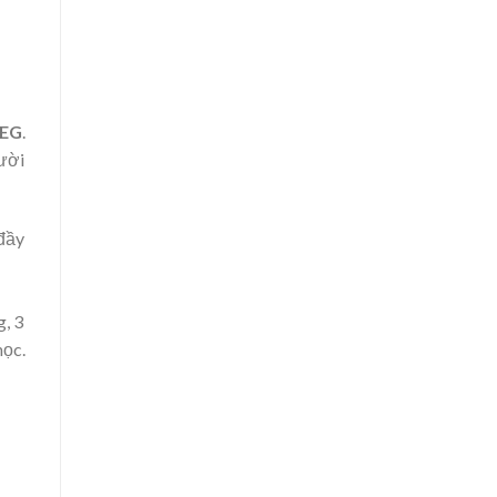
EEG
.
gười
 đầy
g, 3
học.