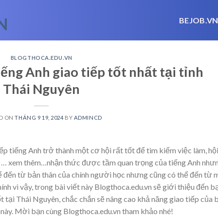
BEJOB.V
BLOGTHOCA.EDU.VN
iếng Anh giao tiếp tốt nhất tại tỉnh
Thái Nguyên
D ON
THÁNG 9 19, 2024
BY
ADMINCD
iếp tiếng Anh trở thành một cơ hội rất tốt để tìm kiếm việc làm, hộ
,
… xem thêm…
nhận thức được tầm quan trọng của tiếng Anh như
thể đến từ bản thân của chính người học nhưng cũng có thể đến từ 
nh vì vậy, trong bài viết này Blogthoca.edu.vn sẽ giới thiệu đến b
tốt tại Thái Nguyên, chắc chắn sẽ nâng cao khả năng giao tiếp của 
 này. Mời bạn cùng Blogthoca.edu.vn tham khảo nhé!