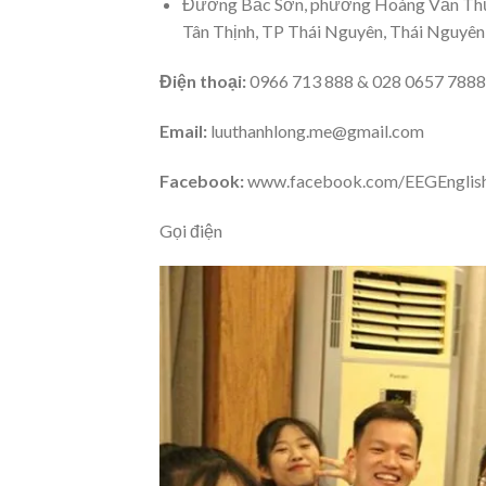
Đường Bắc Sơn, phường Hoàng Văn Thụ,
Tân Thịnh, TP Thái Nguyên, Thái Nguyên
Điện thoại:
0966 713 888 & 028 0657 7888
Email:
luuthanhlong.me@gmail.com
Facebook:
www.facebook.com/EEGEnglis
Gọi điện