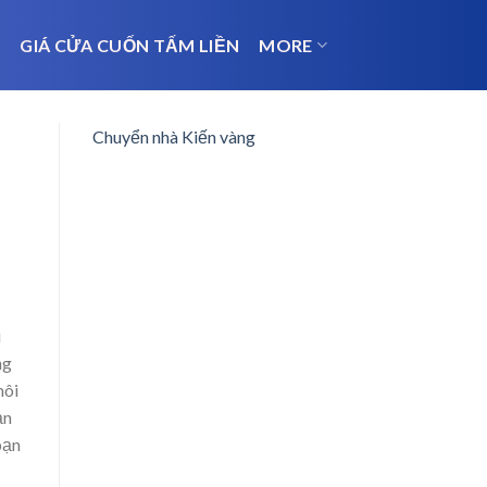
N
GIÁ CỬA CUỐN TẤM LIỀN
MORE
Chuyển nhà Kiến vàng
i
ng
môi
ạn
bạn