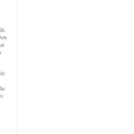
ật.
 Anh
tại
u
iới
đầu
ực